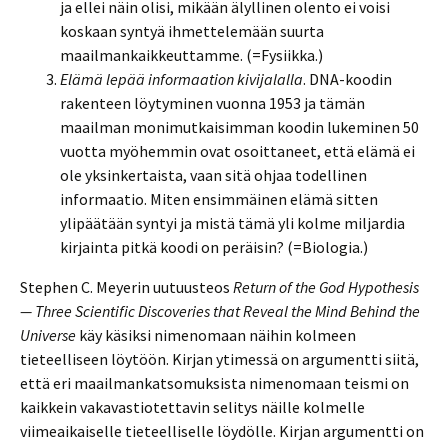
ja ellei näin olisi, mikään älyllinen olento ei voisi
koskaan syntyä ihmettelemään suurta
maailmankaikkeuttamme. (=Fysiikka.)
Elämä lepää informaation kivijalalla
. DNA-koodin
rakenteen löytyminen vuonna 1953 ja tämän
maailman monimutkaisimman koodin lukeminen 50
vuotta myöhemmin ovat osoittaneet, että elämä ei
ole yksinkertaista, vaan sitä ohjaa todellinen
informaatio. Miten ensimmäinen elämä sitten
ylipäätään syntyi ja mistä tämä yli kolme miljardia
kirjainta pitkä koodi on peräisin? (=Biologia.)
Stephen C. Meyerin uutuusteos
Return of the God Hypothesis
— Three Scientific Discoveries that Reveal the Mind Behind the
Universe
käy käsiksi nimenomaan näihin kolmeen
tieteelliseen löytöön. Kirjan ytimessä on argumentti siitä,
että eri maailmankatsomuksista nimenomaan teismi on
kaikkein vakavastiotettavin selitys näille kolmelle
viimeaikaiselle tieteelliselle löydölle. Kirjan argumentti on