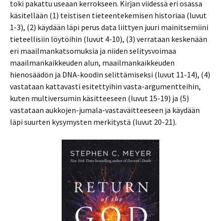
toki pakattu useaan kerrokseen. Kirjan viidessä eri osassa
käsitellään (1) teistisen tieteentekemisen historiaa (luvut
1-3), (2) käydään läpi perus data liittyen juuri mainitsemiini
tieteellisiin löytöihin (luvut 4-10), (3) verrataan keskenään
eri maailmankatsomuksia ja niiden selitysvoimaa
maailmankaikkeuden alun, maailmankaikkeuden
hienosäädön ja DNA-koodin selittämiseksi (luvut 11-14), (4)
vastataan kattavasti esitettyihin vasta-argumentteihin,
kuten multiversumin käsitteeseen (luvut 15-19) ja (5)
vastataan aukkojen-jumala-vastaväitteeseen ja käydään
läpi suurten kysymysten merkitystä (luvut 20-21).