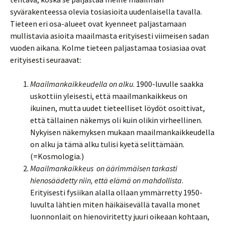
syvärakenteessa olevia tosiasioita uudenlaisella tavalla.
Tieteen eri osa-alueet ovat kyenneet paljastamaan
mullistavia asioita maailmasta erityisesti viimeisen sadan
vuoden aikana. Kolme tieteen paljastamaa tosiasiaa ovat
erityisesti seuraavat:
Maailmankaikkeudella on alku
. 1900-luvulle saakka
uskottiin yleisesti, että maailmankaikkeus on
ikuinen, mutta uudet tieteelliset löydöt osoittivat,
että tällainen näkemys oli kuin olikin virheellinen.
Nykyisen näkemyksen mukaan maailmankaikkeudella
on alku ja tämä alku tulisi kyetä selittämään.
(=Kosmologia.)
Maailmankaikkeus on äärimmäisen tarkasti
hienosäädetty
niin, että elämä on mahdollista
.
Erityisesti fysiikan alalla ollaan ymmärretty 1950-
luvulta lähtien miten häikäisevällä tavalla monet
luonnonlait on hienoviritetty juuri oikeaan kohtaan,