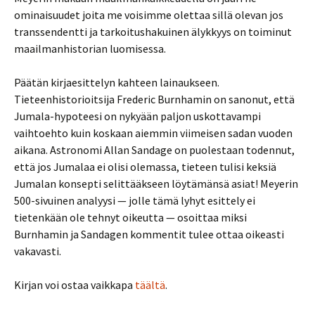
ominaisuudet joita me voisimme olettaa sillä olevan jos
transsendentti ja tarkoitushakuinen älykkyys on toiminut
maailmanhistorian luomisessa.
Päätän kirjaesittelyn kahteen lainaukseen.
Tieteenhistorioitsija Frederic Burnhamin on sanonut, että
Jumala-hypoteesi on nykyään paljon uskottavampi
vaihtoehto kuin koskaan aiemmin viimeisen sadan vuoden
aikana. Astronomi Allan Sandage on puolestaan todennut,
että jos Jumalaa ei olisi olemassa, tieteen tulisi keksiä
Jumalan konsepti selittääkseen löytämänsä asiat! Meyerin
500-sivuinen analyysi — jolle tämä lyhyt esittely ei
tietenkään ole tehnyt oikeutta — osoittaa miksi
Burnhamin ja Sandagen kommentit tulee ottaa oikeasti
vakavasti.
Kirjan voi ostaa vaikkapa
täältä
.