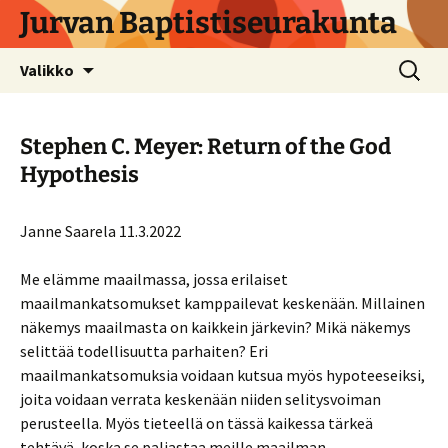
Siirry
Jurvan Baptistiseurakunta
sisältöön
Haku:
Valikko
Stephen C. Meyer: Return of the God
Hypothesis
Janne Saarela 11.3.2022
Me elämme maailmassa, jossa erilaiset
maailmankatsomukset kamppailevat keskenään. Millainen
näkemys maailmasta on kaikkein järkevin? Mikä näkemys
selittää todellisuutta parhaiten? Eri
maailmankatsomuksia voidaan kutsua myös hypoteeseiksi,
joita voidaan verrata keskenään niiden selitysvoiman
perusteella. Myös tieteellä on tässä kaikessa tärkeä
tehtävä, koska se paljastaa meille maailman