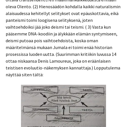
oleva Olento. (2) Hienosäädön kohdalla kaikki naturalismin
alaisuudessa kehitellyt selitykset ovat epäuskottavia, eikä
panteismi toimi loogisena selityksenä, joten
vaihtoehdoiksi jää joko deismi tai teismi. ( 3) Vasta kun
pääsemme DNA-koodiin ja älykkään elämän syntymiseen,
deismi putoaa pois vaihtoehdoista, koska oman
määritelmänsä mukaan Jumala ei toimi enää historian
prosessissa luoden uutta. (Suurimman kritiikin luvussa 14
ottaa niskaansa Denis Lamoureux, joka on eräänlaisen
teistisen evoluutio-näkemyksen kannattaja.) Lopputulema
näyttää siten tältä: