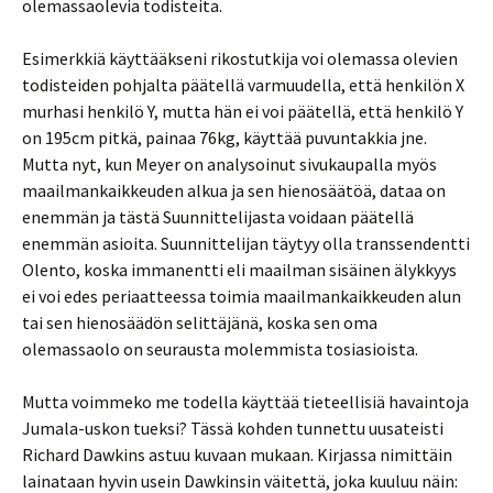
olemassaolevia todisteita.
Esimerkkiä käyttääkseni rikostutkija voi olemassa olevien
todisteiden pohjalta päätellä varmuudella, että henkilön X
murhasi henkilö Y, mutta hän ei voi päätellä, että henkilö Y
on 195cm pitkä, painaa 76kg, käyttää puvuntakkia jne.
Mutta nyt, kun Meyer on analysoinut sivukaupalla myös
maailmankaikkeuden alkua ja sen hienosäätöä, dataa on
enemmän ja tästä Suunnittelijasta voidaan päätellä
enemmän asioita. Suunnittelijan täytyy olla transsendentti
Olento, koska immanentti eli maailman sisäinen älykkyys
ei voi edes periaatteessa toimia maailmankaikkeuden alun
tai sen hienosäädön selittäjänä, koska sen oma
olemassaolo on seurausta molemmista tosiasioista.
Mutta voimmeko me todella käyttää tieteellisiä havaintoja
Jumala-uskon tueksi? Tässä kohden tunnettu uusateisti
Richard Dawkins astuu kuvaan mukaan. Kirjassa nimittäin
lainataan hyvin usein Dawkinsin väitettä, joka kuuluu näin: