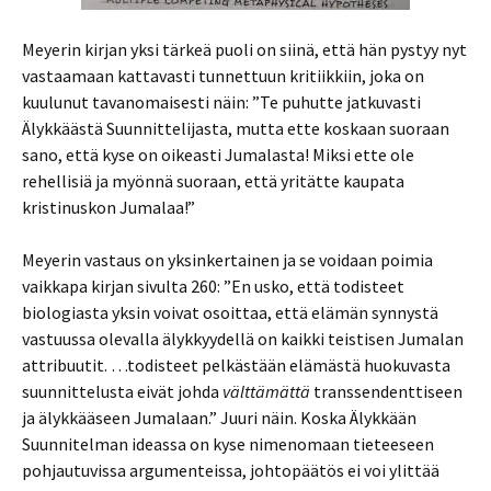
Meyerin kirjan yksi tärkeä puoli on siinä, että hän pystyy nyt
vastaamaan kattavasti tunnettuun kritiikkiin, joka on
kuulunut tavanomaisesti näin: ”Te puhutte jatkuvasti
Älykkäästä Suunnittelijasta, mutta ette koskaan suoraan
sano, että kyse on oikeasti Jumalasta! Miksi ette ole
rehellisiä ja myönnä suoraan, että yritätte kaupata
kristinuskon Jumalaa!”
Meyerin vastaus on yksinkertainen ja se voidaan poimia
vaikkapa kirjan sivulta 260: ”En usko, että todisteet
biologiasta yksin voivat osoittaa, että elämän synnystä
vastuussa olevalla älykkyydellä on kaikki teistisen Jumalan
attribuutit. …todisteet pelkästään elämästä huokuvasta
suunnittelusta eivät johda
välttämättä
transsendenttiseen
ja älykkääseen Jumalaan.” Juuri näin. Koska Älykkään
Suunnitelman ideassa on kyse nimenomaan tieteeseen
pohjautuvissa argumenteissa, johtopäätös ei voi ylittää