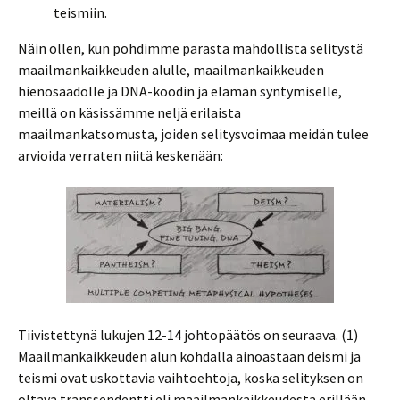
teismiin.
Näin ollen, kun pohdimme parasta mahdollista selitystä
maailmankaikkeuden alulle, maailmankaikkeuden
hienosäädölle ja DNA-koodin ja elämän syntymiselle,
meillä on käsissämme neljä erilaista
maailmankatsomusta, joiden selitysvoimaa meidän tulee
arvioida verraten niitä keskenään:
Tiivistettynä lukujen 12-14 johtopäätös on seuraava. (1)
Maailmankaikkeuden alun kohdalla ainoastaan deismi ja
teismi ovat uskottavia vaihtoehtoja, koska selityksen on
oltava transsendentti eli maailmankaikkeudesta erillään