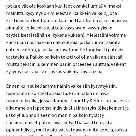
jotka eivät ole koskaan kuulleet evankeliumia? Viimeksi
mainittu kysymys on mielestäni kaikkein vaikein, jota
kristinuskoa kohtaan voidaan heittää. Nämä asiat nousevat
pinnalle, enkä edes ajattele vastaavani kysymyksiin
täydellisesti (tähän ei kykene kukaan). Mielestäni voimme
kuitenkin nostaa esiin näkökulmia, jotka tuovat asioita
uuteen valoon, ja jotka antavat meille loogisesti päteviä
vastauksia. Paikka paikoin teksti voi olla vaikea sisäistää,
mutta tekstin lukeminen pariin otteeseen auttaa. Vaikeat
kysymykset vaativat joskus vaikeita vastauksia.
Ennen kuin sukellamme näihin vaikeisiin kysymyksiin,
huomautan kolmesta asiasta. Ensinnäkin on hyvä
huomioida aika, jossa elämme. Timothy Keller toteaa, että
aikamme on läpeensä individualistinen (yksilökeskeinen) ja
usko yliluonnolliseen on monin paikoin hylätty.
Länsimaalaiset pahastuvat helvettiä käsittelevistä
opinkohdista, mutta pitävät vetoavana niitä kohtia, joissa