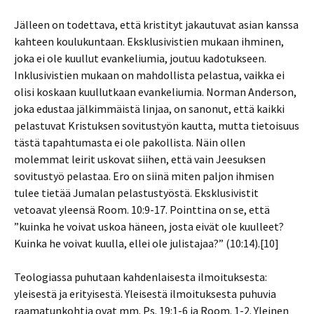
Jälleen on todettava, että kristityt jakautuvat asian kanssa
kahteen koulukuntaan. Eksklusivistien mukaan ihminen,
joka ei ole kuullut evankeliumia, joutuu kadotukseen.
Inklusivistien mukaan on mahdollista pelastua, vaikka ei
olisi koskaan kuullutkaan evankeliumia. Norman Anderson,
joka edustaa jälkimmäistä linjaa, on sanonut, että kaikki
pelastuvat Kristuksen sovitustyön kautta, mutta tietoisuus
tästä tapahtumasta ei ole pakollista. Näin ollen
molemmat leirit uskovat siihen, että vain Jeesuksen
sovitustyö pelastaa. Ero on siinä miten paljon ihmisen
tulee tietää Jumalan pelastustyöstä. Eksklusivistit
vetoavat yleensä Room. 10:9-17. Pointtina on se, että
”kuinka he voivat uskoa häneen, josta eivät ole kuulleet?
Kuinka he voivat kuulla, ellei ole julistajaa?” (10:14).[10]
Teologiassa puhutaan kahdenlaisesta ilmoituksesta:
yleisestä ja erityisestä. Yleisestä ilmoituksesta puhuvia
raamatunkohtia ovat mm. Ps. 19:1-6 ja Room. 1-2. Yleinen