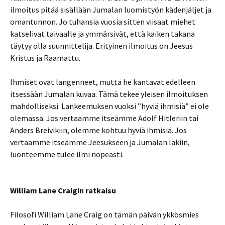
ilmoitus pitää sisällään Jumalan luomistyön kädenjäljet ja
omantunnon. Jo tuhansia vuosia sitten viisaat miehet
katselivat taivaalle ja ymmärsivät, että kaiken takana
täytyy olla suunnittelija. Erityinen ilmoitus on Jeesus
Kristus ja Raamattu.
Ihmiset ovat langenneet, mutta he kantavat edelleen
itsessään Jumalan kuvaa. Tämä tekee yleisen ilmoituksen
mahdolliseksi. Lankeemuksen vuoksi ”hyviä ihmisiä” ei ole
olemassa. Jos vertaamme itseämme Adolf Hitleriin tai
Anders Breivikiin, olemme kohtuu hyviä ihmisiä. Jos
vertaamme itseämme Jeesukseen ja Jumalan lakiin,
luonteemme tulee ilmi nopeasti.
William Lane Craigin ratkaisu
Filosofi William Lane Craig on tämän päivän ykkösmies