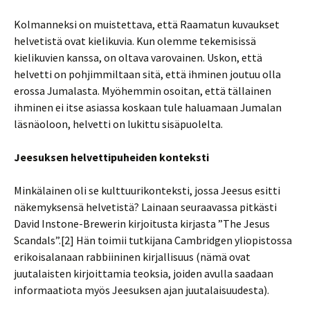
Kolmanneksi on muistettava, että Raamatun kuvaukset
helvetistä ovat kielikuvia. Kun olemme tekemisissä
kielikuvien kanssa, on oltava varovainen. Uskon, että
helvetti on pohjimmiltaan sitä, että ihminen joutuu olla
erossa Jumalasta. Myöhemmin osoitan, että tällainen
ihminen ei itse asiassa koskaan tule haluamaan Jumalan
läsnäoloon, helvetti on lukittu sisäpuolelta.
Jeesuksen helvettipuheiden konteksti
Minkälainen oli se kulttuurikonteksti, jossa Jeesus esitti
näkemyksensä helvetistä? Lainaan seuraavassa pitkästi
David Instone-Brewerin kirjoitusta kirjasta ”The Jesus
Scandals”.[2] Hän toimii tutkijana Cambridgen yliopistossa
erikoisalanaan rabbiininen kirjallisuus (nämä ovat
juutalaisten kirjoittamia teoksia, joiden avulla saadaan
informaatiota myös Jeesuksen ajan juutalaisuudesta).