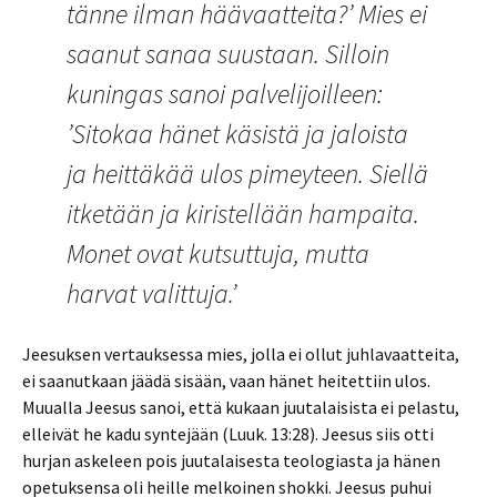
tänne ilman häävaatteita?’ Mies ei
saanut sanaa suustaan. Silloin
kuningas sanoi palvelijoilleen:
’Sitokaa hänet käsistä ja jaloista
ja heittäkää ulos pimeyteen. Siellä
itketään ja kiristellään hampaita.
Monet ovat kutsuttuja, mutta
harvat valittuja.’
Jeesuksen vertauksessa mies, jolla ei ollut juhlavaatteita,
ei saanutkaan jäädä sisään, vaan hänet heitettiin ulos.
Muualla Jeesus sanoi, että kukaan juutalaisista ei pelastu,
elleivät he kadu syntejään (Luuk. 13:28). Jeesus siis otti
hurjan askeleen pois juutalaisesta teologiasta ja hänen
opetuksensa oli heille melkoinen shokki. Jeesus puhui