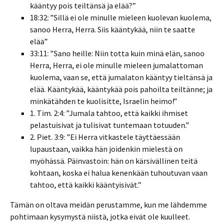
kääntyy pois teiltänsä ja elää?”
18:32: ”Sillä ei ole minulle mieleen kuolevan kuolema,
sanoo Herra, Herra. Siis kääntykää, niin te saatte
elää”
33:11: ”Sano heille: Niin totta kuin minä elän, sanoo
Herra, Herra, ei ole minulle mieleen jumalattoman
kuolema, vaan se, että jumalaton kääntyy tieltänsä ja
elää. Kääntykää, kääntykää pois pahoilta teiltänne; ja
minkätähden te kuolisitte, Israelin heimo!”
1. Tim. 2:4: ”Jumala tahtoo, että kaikki ihmiset
pelastuisivat ja tulisivat tuntemaan totuuden.”
2. Piet. 3:9: ”Ei Herra vitkastele täyttäessään
lupaustaan, vaikka hän joidenkin mielestä on
myöhässä. Päinvastoin: hän on kärsivällinen teitä
kohtaan, koska ei halua kenenkään tuhoutuvan vaan
tahtoo, että kaikki kääntyisivät.”
Tämän on oltava meidän perustamme, kun me lähdemme
pohtimaan kysymystä niistä, jotka eivät ole kuulleet.