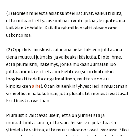
(1) Monien mielestä asiat suhteellistuivat. Vaikutti siltä,
että mitään tiettyä uskontoa ei voitu pitää yleispätevänä
kaikkien kohdalla. Kaikilla ryhmillä näytti olevan oma
uskontonsa.
(2) Oppi kristinuskosta ainoana pelastukseen johtavana
tienä muuttui julmaksi ja vaikeaksi käsittää. Ei ole ihme,
että pluralismi, näkemys, jonka mukaan Jumalan luo
johtaa monta eri tietä, on kiehtova (se on kuitenkin
loogisesti todella ongelmallinen, mutta se on eri
kirjoituksen
aihe
). Otan kuitenkin lyhyesti esiin muutaman
virheellisen näkökulman, jota pluralistit monesti esittävät
kristinuskoa vastaan.
Pluralistit väittävät usein, että on ylimielistä ja
moraalitonta sanoa, että vain Jeesus voi pelastaa. On
ylimielistä väittää, että muut uskonnot ovat väärässä. Siksi