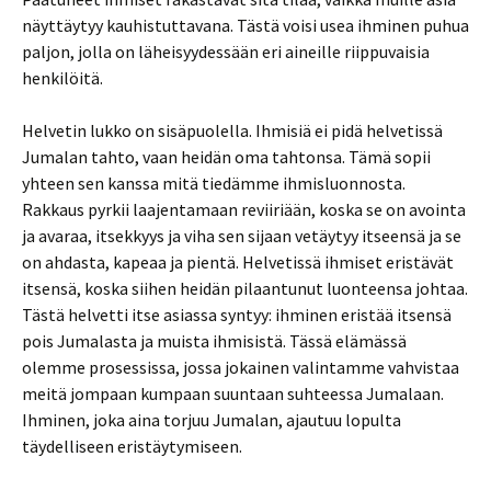
näyttäytyy kauhistuttavana. Tästä voisi usea ihminen puhua
paljon, jolla on läheisyydessään eri aineille riippuvaisia
henkilöitä.
Helvetin lukko on sisäpuolella. Ihmisiä ei pidä helvetissä
Jumalan tahto, vaan heidän oma tahtonsa. Tämä sopii
yhteen sen kanssa mitä tiedämme ihmisluonnosta.
Rakkaus pyrkii laajentamaan reviiriään, koska se on avointa
ja avaraa, itsekkyys ja viha sen sijaan vetäytyy itseensä ja se
on ahdasta, kapeaa ja pientä. Helvetissä ihmiset eristävät
itsensä, koska siihen heidän pilaantunut luonteensa johtaa.
Tästä helvetti itse asiassa syntyy: ihminen eristää itsensä
pois Jumalasta ja muista ihmisistä. Tässä elämässä
olemme prosessissa, jossa jokainen valintamme vahvistaa
meitä jompaan kumpaan suuntaan suhteessa Jumalaan.
Ihminen, joka aina torjuu Jumalan, ajautuu lopulta
täydelliseen eristäytymiseen.