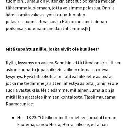
tuomion. Jumala on kuitenkin antanut poikansa meidän
tähtemme kuolemaan, jotta voisimme pelastua. On siis
äärettömän vakava synti torjua Jumalan
pelastussuunnitelma, koska Hän on antanut ainoan
poikansa kuolemaan meidän tähtemme.[9]
Mitä tapahtuu niille, jotka eivät ole kuulleet?
Kyllä, kysymys on vaikea. Sanoisin, että tämä on kristillisen
uskon kannalta jopa kaikkein vaikein olemassa oleva
kysymys. Hyvä lähtökohta on lähteä liikkeelle asioista,
jotka me tiedämme ja sitten lähestyä asioita, joihin ei ole
suoria vastauksia. Me tiedämme, millainen Jumala on ja
mitä Hän ajattelee ihmisen kohtalosta. Tässä muutama
Raamatun jae:
Hes. 18:23: ”Olisiko minulle mieleen jumalattoman
kuolema, sanoo Herra, Herra; eikö se, että hän