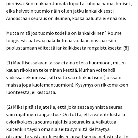
piireissä. Sen mukaan Jumala lopulta tuhoaa nämä ihmiset,
eikä helvetin tuomio näin ollen jatku iankaikkisesti.
Ainoastaan seuraus on ikuinen, koska paluuta ei enää ole.
Mutta mitä jos tuomio todella on iankaikkinen? Kolme
loogisesti pätevää näkökulmaa voidaan nostaa esiin
puolustamaan väitettä iankaikkisesta rangaistuksesta: [8]
(1) Maallisessakaan laissa ei aina oteta huomioon, miten
kauan rikoksen tekeminen kestää. Murhan voi tehdä
viidessä sekunnissa, silti siitä saa elinkautisen (joissain
maissa jopa kuolemantuomion). Kysymys on rikkomuksen
luonteesta, ei kestosta.
(2) Miksi pitäisi ajatella, että jokaisesta synnistä seuraa
vain rajallinen rangaistus? On totta, että valehtelusta ja
aviorikoksesta seuraa rajallisia seurauksia. Vaikuttaa
kuitenkin täysin omanlaiselta synniltä kieltäytyä
ottamasta vastaan Jeesuksen ansaitsemaa pelastusta. Jos