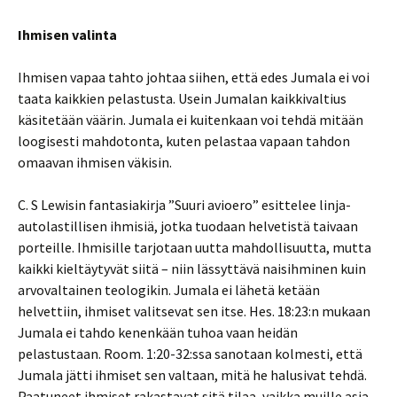
Ihmisen valinta
Ihmisen vapaa tahto johtaa siihen, että edes Jumala ei voi
taata kaikkien pelastusta. Usein Jumalan kaikkivaltius
käsitetään väärin. Jumala ei kuitenkaan voi tehdä mitään
loogisesti mahdotonta, kuten pelastaa vapaan tahdon
omaavan ihmisen väkisin.
C. S Lewisin fantasiakirja ”Suuri avioero” esittelee linja-
autolastillisen ihmisiä, jotka tuodaan helvetistä taivaan
porteille. Ihmisille tarjotaan uutta mahdollisuutta, mutta
kaikki kieltäytyvät siitä – niin lässyttävä naisihminen kuin
arvovaltainen teologikin. Jumala ei lähetä ketään
helvettiin, ihmiset valitsevat sen itse. Hes. 18:23:n mukaan
Jumala ei tahdo kenenkään tuhoa vaan heidän
pelastustaan. Room. 1:20-32:ssa sanotaan kolmesti, että
Jumala jätti ihmiset sen valtaan, mitä he halusivat tehdä.
Paatuneet ihmiset rakastavat sitä tilaa, vaikka muille asia