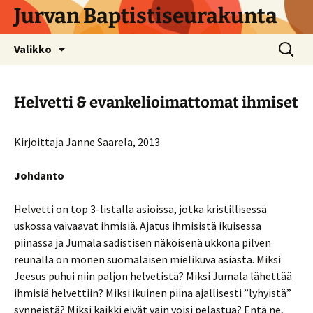
Siirry
Jurvan Baptistiseurakunta
sisältöön
Haku:
Valikko
Helvetti & evankelioimattomat ihmiset
Kirjoittaja Janne Saarela, 2013
Johdanto
Helvetti on top 3-listalla asioissa, jotka kristillisessä
uskossa vaivaavat ihmisiä. Ajatus ihmisistä ikuisessa
piinassa ja Jumala sadistisen näköisenä ukkona pilven
reunalla on monen suomalaisen mielikuva asiasta. Miksi
Jeesus puhui niin paljon helvetistä? Miksi Jumala lähettää
ihmisiä helvettiin? Miksi ikuinen piina ajallisesti ”lyhyistä”
synneistä? Miksi kaikki eivät vain voisi pelastua? Entä ne,