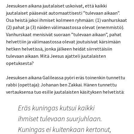
Jeesuksen aikana juutalaiset uskoivat, että kaikki
juutalaiset pääsevät automaattisesti ”tulevaan aikaan”.
Osa heistä jakoi ihmiset kolmeen ryhmään: (1) vanhurskaat
(2) pahat ja (3) näiden välimaastossa olevat (enemmistö).
Vanhurskaat menisivät suoraan ”tulevaan aikaan”, pahat
helvettiin ja välimaastossa olevat joutuisivat kärsimään
hetken helvetissä, jonka jälkeen heidät siirrettäisiin
tulevaan aikaan. Mitä Jeesus ajatteli juutalaisten
opetuksesta?
Jeesuksen aikana Galileassa pyöri eräs toinenkin tunnettu
rabbi (opettaja): Johanan ben Zakkai. Hänen tunnettu
vertauksensa tuo esille juutalaisten käsityksen helvetistä:
Eräs kuningas kutsui kaikki
ihmiset tulevaan suurjuhlaan.
Kuningas ei kuitenkaan kertonut,