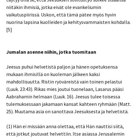
niitäkin ihmisiä, jotka eivät ole evankeliumin
vaikutuspiirissä. Uskon, että tämä pätee myös hyvin
nuorina lapsina kuolleiden ja kehitysvammaisten kohdalla.
[5]
Jumalan asenne niihin, jotka tuomitaan
Jeesus puhui helvetistä paljon ja hänen opetuksensa
mukaan ihmisillä on kuoleman jälkeen kaksi
mahdollisuutta. Ristin ryöväreistä vain toinen pelastui
(Luuk. 23:43). Rikas mies joutui tuonelaan, Lasarus pääsi
Aabrahamin helmaan (Luuk. 16). Jeesus tulee toisessa
tulemuksessaan jakamaan kansat kahteen ryhmään (Matt.
25). Muutama asia on sanottava Jeesuksesta ja helvetistä.
(1) Hän ei missään anna olettaa, että Hän nauttisi siitä,
että jotkut joutuvat helvettiin. Itse asiassa Jerusalemin