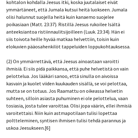
kohtalon kohdalla Jeesus itki, koska juutalaiset eivät
ymmärtäneet, että Jumala kutsui heitä luokseen. Jumala
olisi halunnut suojella heitä kuin kanaemo suojelee
poikasiaan (Matt. 23:37). Ristillä Jeesus rukoilee Isältä
anteeksiantoa ristiinnaulitsijoilleen (Luuk. 23:34). Hän ei
siis toivota heille hyvää matkaa helvettiin, toisin kuin
elokuvien pääosahenkilöt tappeluiden loppukohtauksessa.
(2) On ymmärrettävä, että Jeesus ainoastaan varoitti
ihmisiä. Ei siis pidä paikkansa, että puhe helvetistä on vain
pelottelua. Jos lääkäri sanoo, että sinulla on aivoissa
kasvain ja kuolet viiden kuukauden sisällä, se voi pelottaa,
mutta se on totuus. Jos Raamattu on oikeassa helvetin
suhteen, silloin asiasta puhuminen ei ole pelottelua, vaan
tosiasia, josta tulee varoittaa. Olisi jopa väärin, ellei ihmisiä
varoitettaisi. Niin kuin astmapotilaan tulisi lopettaa
poltteleminen, syntisen ihmisen tulisi tehdä parannus ja
uskoa Jeesukseen.[6]