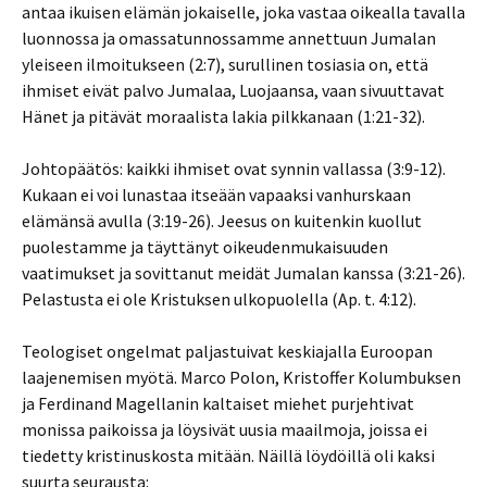
antaa ikuisen elämän jokaiselle, joka vastaa oikealla tavalla
luonnossa ja omassatunnossamme annettuun Jumalan
yleiseen ilmoitukseen (2:7), surullinen tosiasia on, että
ihmiset eivät palvo Jumalaa, Luojaansa, vaan sivuuttavat
Hänet ja pitävät moraalista lakia pilkkanaan (1:21-32).
Johtopäätös: kaikki ihmiset ovat synnin vallassa (3:9-12).
Kukaan ei voi lunastaa itseään vapaaksi vanhurskaan
elämänsä avulla (3:19-26). Jeesus on kuitenkin kuollut
puolestamme ja täyttänyt oikeudenmukaisuuden
vaatimukset ja sovittanut meidät Jumalan kanssa (3:21-26).
Pelastusta ei ole Kristuksen ulkopuolella (Ap. t. 4:12).
Teologiset ongelmat paljastuivat keskiajalla Euroopan
laajenemisen myötä. Marco Polon, Kristoffer Kolumbuksen
ja Ferdinand Magellanin kaltaiset miehet purjehtivat
monissa paikoissa ja löysivät uusia maailmoja, joissa ei
tiedetty kristinuskosta mitään. Näillä löydöillä oli kaksi
suurta seurausta: