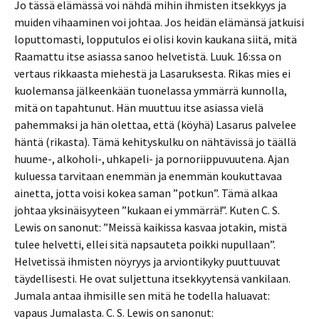
Jo tässä elämässä voi nähdä mihin ihmisten itsekkyys ja
muiden vihaaminen voi johtaa. Jos heidän elämänsä jatkuisi
loputtomasti, lopputulos ei olisi kovin kaukana siitä, mitä
Raamattu itse asiassa sanoo helvetistä. Luuk. 16:ssa on
vertaus rikkaasta miehestä ja Lasaruksesta. Rikas mies ei
kuolemansa jälkeenkään tuonelassa ymmärrä kunnolla,
mitä on tapahtunut. Hän muuttuu itse asiassa vielä
pahemmaksi ja hän olettaa, että (köyhä) Lasarus palvelee
häntä (rikasta). Tämä kehityskulku on nähtävissä jo täällä
huume-, alkoholi-, uhkapeli- ja pornoriippuvuutena. Ajan
kuluessa tarvitaan enemmän ja enemmän koukuttavaa
ainetta, jotta voisi kokea saman ”potkun”. Tämä alkaa
johtaa yksinäisyyteen ”kukaan ei ymmärrä!”. Kuten C. S.
Lewis on sanonut: ”Meissä kaikissa kasvaa jotakin, mistä
tulee helvetti, ellei sitä napsauteta poikki nupullaan”.
Helvetissä ihmisten nöyryys ja arviontikyky puuttuuvat
täydellisesti. He ovat suljettuna itsekkyytensä vankilaan.
Jumala antaa ihmisille sen mitä he todella haluavat:
vapaus Jumalasta. C. S. Lewis on sanonut: