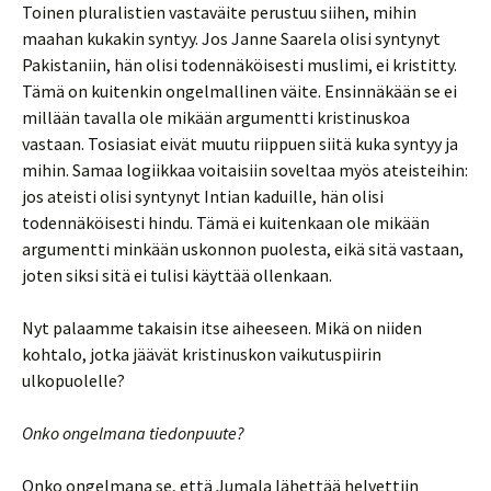
Toinen pluralistien vastaväite perustuu siihen, mihin
maahan kukakin syntyy. Jos Janne Saarela olisi syntynyt
Pakistaniin, hän olisi todennäköisesti muslimi, ei kristitty.
Tämä on kuitenkin ongelmallinen väite. Ensinnäkään se ei
millään tavalla ole mikään argumentti kristinuskoa
vastaan. Tosiasiat eivät muutu riippuen siitä kuka syntyy ja
mihin. Samaa logiikkaa voitaisiin soveltaa myös ateisteihin:
jos ateisti olisi syntynyt Intian kaduille, hän olisi
todennäköisesti hindu. Tämä ei kuitenkaan ole mikään
argumentti minkään uskonnon puolesta, eikä sitä vastaan,
joten siksi sitä ei tulisi käyttää ollenkaan.
Nyt palaamme takaisin itse aiheeseen. Mikä on niiden
kohtalo, jotka jäävät kristinuskon vaikutuspiirin
ulkopuolelle?
Onko ongelmana tiedonpuute?
Onko ongelmana se, että Jumala lähettää helvettiin