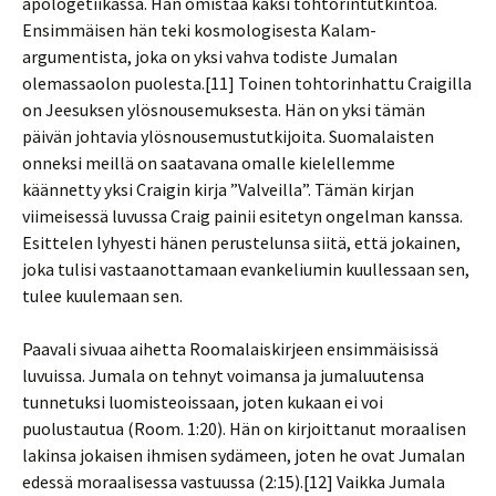
apologetiikassa. Hän omistaa kaksi tohtorintutkintoa.
Ensimmäisen hän teki kosmologisesta Kalam-
argumentista, joka on yksi vahva todiste Jumalan
olemassaolon puolesta.[11] Toinen tohtorinhattu Craigilla
on Jeesuksen ylösnousemuksesta. Hän on yksi tämän
päivän johtavia ylösnousemustutkijoita. Suomalaisten
onneksi meillä on saatavana omalle kielellemme
käännetty yksi Craigin kirja ”Valveilla”. Tämän kirjan
viimeisessä luvussa Craig painii esitetyn ongelman kanssa.
Esittelen lyhyesti hänen perustelunsa siitä, että jokainen,
joka tulisi vastaanottamaan evankeliumin kuullessaan sen,
tulee kuulemaan sen.
Paavali sivuaa aihetta Roomalaiskirjeen ensimmäisissä
luvuissa. Jumala on tehnyt voimansa ja jumaluutensa
tunnetuksi luomisteoissaan, joten kukaan ei voi
puolustautua (Room. 1:20). Hän on kirjoittanut moraalisen
lakinsa jokaisen ihmisen sydämeen, joten he ovat Jumalan
edessä moraalisessa vastuussa (2:15).[12] Vaikka Jumala