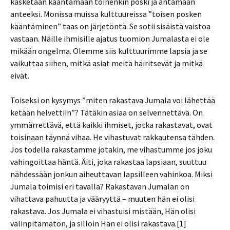
käsketään kääntämään toinenkin poski ja antamaan
anteeksi. Monissa muissa kulttuureissa ”toisen posken
kääntäminen” taas on järjetöntä. Se sotii sisäistä vaistoa
vastaan. Näille ihmisille ajatus tuomion Jumalasta ei ole
mikään ongelma. Olemme siis kulttuurimme lapsia ja se
vaikuttaa siihen, mitkä asiat meitä häiritsevät ja mitkä
eivät.
Toiseksi on kysymys ”miten rakastava Jumala voi lähettää
ketään helvettiin”? Tätäkin asiaa on selvennettävä. On
ymmärrettävä, että kaikki ihmiset, jotka rakastavat, ovat
toisinaan täynnä vihaa. He vihastuvat rakkautensa tähden.
Jos todella rakastamme jotakin, me vihastumme jos joku
vahingoittaa häntä. Äiti, joka rakastaa lapsiaan, suuttuu
nähdessään jonkun aiheuttavan lapsilleen vahinkoa. Miksi
Jumala toimisi eri tavalla? Rakastavan Jumalan on
vihattava pahuutta ja vääryyttä – muuten hän ei olisi
rakastava. Jos Jumala ei vihastuisi mistään, Hän olisi
välinpitämätön, ja silloin Hän ei olisi rakastava.[1]