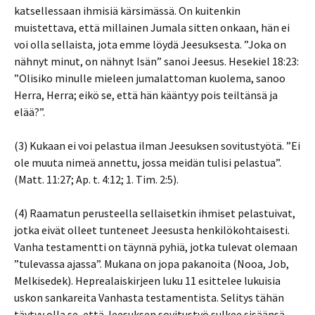
katsellessaan ihmisiä kärsimässä. On kuitenkin
muistettava, että millainen Jumala sitten onkaan, hän ei
voi olla sellaista, jota emme löydä Jeesuksesta. ”Joka on
nähnyt minut, on nähnyt Isän” sanoi Jeesus. Hesekiel 18:23:
”Olisiko minulle mieleen jumalattoman kuolema, sanoo
Herra, Herra; eikö se, että hän kääntyy pois teiltänsä ja
elää?”.
(3) Kukaan ei voi pelastua ilman Jeesuksen sovitustyötä. ”Ei
ole muuta nimeä annettu, jossa meidän tulisi pelastua”.
(Matt. 11:27; Ap. t. 4:12; 1. Tim. 2:5).
(4) Raamatun perusteella sellaisetkin ihmiset pelastuivat,
jotka eivät olleet tunteneet Jeesusta henkilökohtaisesti.
Vanha testamentti on täynnä pyhiä, jotka tulevat olemaan
”tulevassa ajassa”. Mukana on jopa pakanoita (Nooa, Job,
Melkisedek). Heprealaiskirjeen luku 11 esittelee lukuisia
uskon sankareita Vanhasta testamentista. Selitys tähän
täytyy olla se, että Jeesuksen sovitustyö sulkee sisäänsä