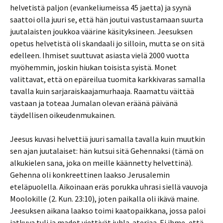
helvetistä paljon (evankeliumeissa 45 jaetta) ja syynä
saattoi olla juuri se, että hän joutui vastustamaan suurta
juutalaisten joukkoa väärine käsityksineen. Jeesuksen
opetus helvetistä oli skandaali jo silloin, mutta se on sitä
edelleen. Ihmiset suuttuvat asiasta vielä 2000 vuotta
myöhemmin, joskin hiukan toisista syistä. Monet
valittavat, että on epäreilua tuomita karkkivaras samalla
tavalla kuin sarjaraiskaajamurhaaja. Raamattu väittää
vastaan ja toteaa Jumalan olevan eräänä päivänä
täydellisen oikeudenmukainen.
Jeesus kuvasi helvettiä juuri samalla tavalla kuin muutkin
sen ajan juutalaiset: hän kutsui sitä Gehennaksi (tämä on
alkukielen sana, joka on meille käännetty helvettinä).
Gehenna oli konkreettinen laakso Jerusalemin
eteläpuolella. Aikoinaan eräs porukka uhrasi siellä vauvoja
Moolokille (2. Kun. 23:10), joten paikalla oli ikävä maine.
Jeesuksen aikana laakso toimi kaatopaikkana, jossa paloi
jatkuva tuli ja madot viettivät juhla-ateriaa. Ei ihme, että