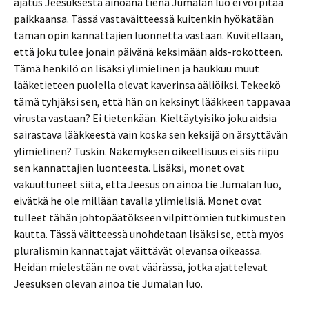
ajatus Jeesuksesta ainoana tienä Jumalan luo ei voi pitää
paikkaansa. Tässä vastaväitteessä kuitenkin hyökätään
tämän opin kannattajien luonnetta vastaan. Kuvitellaan,
että joku tulee jonain päivänä keksimään aids-rokotteen.
Tämä henkilö on lisäksi ylimielinen ja haukkuu muut
lääketieteen puolella olevat kaverinsa ääliöiksi. Tekeekö
tämä tyhjäksi sen, että hän on keksinyt lääkkeen tappavaa
virusta vastaan? Ei tietenkään. Kieltäytyisikö joku aidsia
sairastava lääkkeestä vain koska sen keksijä on ärsyttävän
ylimielinen? Tuskin. Näkemyksen oikeellisuus ei siis riipu
sen kannattajien luonteesta. Lisäksi, monet ovat
vakuuttuneet siitä, että Jeesus on ainoa tie Jumalan luo,
eivätkä he ole millään tavalla ylimielisiä. Monet ovat
tulleet tähän johtopäätökseen vilpittömien tutkimusten
kautta. Tässä väitteessä unohdetaan lisäksi se, että myös
pluralismin kannattajat väittävät olevansa oikeassa.
Heidän mielestään ne ovat väärässä, jotka ajattelevat
Jeesuksen olevan ainoa tie Jumalan luo.