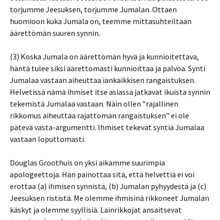
torjumme Jeesuksen, torjumme Jumalan. Ottaen
huomioon kuka Jumala on, teemme mittasuhteiltaan
äärettömän suuren synnin.
(3) Koska Jumala on äärettömän hyvä ja kunnioitettava,
häntä tulee siksi äärettömästi kunnioittaa ja palvoa. Synti
Jumalaa vastaan aiheuttaa iankaikkisen rangaistuksen.
Helvetissä nämä ihmiset itse asiassa jatkavat ikuista synnin
tekemistä Jumalaa vastaan. Näin ollen ”rajallinen
rikkomus aiheuttaa rajattoman rangaistuksen” ei ole
pätevä vasta-argumentti. Ihmiset tekevät syntiä Jumalaa
vastaan loputtomasti.
Douglas Groothuis on yksi aikamme suurimpia
apologeettoja. Hän painottaa sitä, että helvettiä ei voi
erottaa (a) ihmisen synnistä, (b) Jumalan pyhyydestä ja (c)
Jeesuksen rististä. Me olemme ihmisinä rikkoneet Jumalan
käskyt ja olemme syyllisiä. Lainrikkojat ansaitsevat