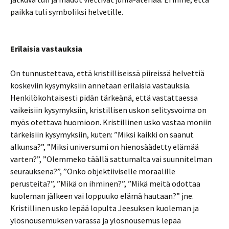
paikka tuli symboliksi helvetille.
Erilaisia vastauksia
On tunnustettava, että kristilliseissä piireissä helvettiä
koskeviin kysymyksiin annetaan erilaisia vastauksia.
Henkilökohtaisesti pidän tärkeänä, että vastattaessa
vaikeisiin kysymyksiin, kristillisen uskon selitysvoima on
myös otettava huomioon. Kristillinen usko vastaa moniin
tärkeisiin kysymyksiin, kuten: ”Miksi kaikki on saanut
alkunsa?”, ”Miksi universumi on hienosäädetty elämää
varten?”, ”Olemmeko täällä sattumalta vai suunnitelman
seurauksena?”, ”Onko objektiiviselle moraalille
perusteita?”, ”Mikä on ihminen?”, ”Mikä meitä odottaa
kuoleman jälkeen vai loppuuko elämä hautaan?” jne.
Kristillinen usko lepää lopulta Jeesuksen kuoleman ja
ylösnousemuksen varassa ja ylösnousemus lepää