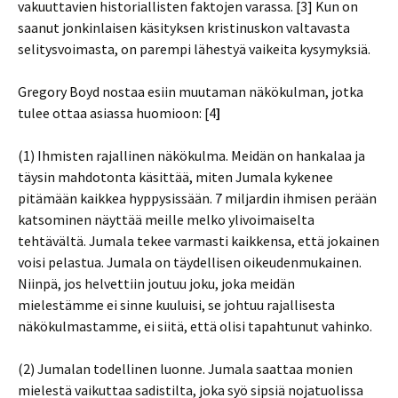
vakuuttavien historiallisten faktojen varassa. [3] Kun on
saanut jonkinlaisen käsityksen kristinuskon valtavasta
selitysvoimasta, on parempi lähestyä vaikeita kysymyksiä.
Gregory Boyd nostaa esiin muutaman näkökulman, jotka
tulee ottaa asiassa huomioon: [4
]
(1) Ihmisten rajallinen näkökulma. Meidän on hankalaa ja
täysin mahdotonta käsittää, miten Jumala kykenee
pitämään kaikkea hyppysissään. 7 miljardin ihmisen perään
katsominen näyttää meille melko ylivoimaiselta
tehtävältä. Jumala tekee varmasti kaikkensa, että jokainen
voisi pelastua. Jumala on täydellisen oikeudenmukainen.
Niinpä, jos helvettiin joutuu joku, joka meidän
mielestämme ei sinne kuuluisi, se johtuu rajallisesta
näkökulmastamme, ei siitä, että olisi tapahtunut vahinko.
(2) Jumalan todellinen luonne. Jumala saattaa monien
mielestä vaikuttaa sadistilta, joka syö sipsiä nojatuolissa