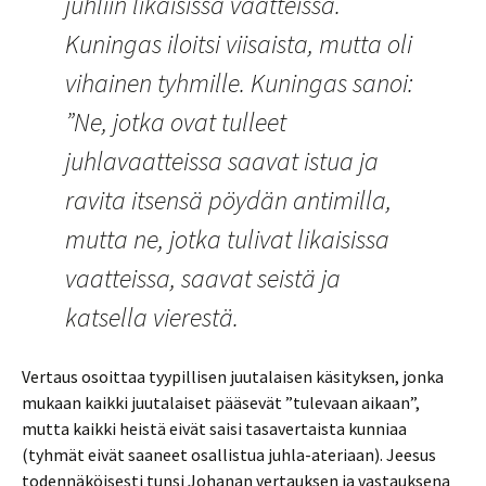
juhliin likaisissa vaatteissa.
Kuningas iloitsi viisaista, mutta oli
vihainen tyhmille. Kuningas sanoi:
”Ne, jotka ovat tulleet
juhlavaatteissa saavat istua ja
ravita itsensä pöydän antimilla,
mutta ne, jotka tulivat likaisissa
vaatteissa, saavat seistä ja
katsella vierestä.
Vertaus osoittaa tyypillisen juutalaisen käsityksen, jonka
mukaan kaikki juutalaiset pääsevät ”tulevaan aikaan”,
mutta kaikki heistä eivät saisi tasavertaista kunniaa
(tyhmät eivät saaneet osallistua juhla-ateriaan). Jeesus
todennäköisesti tunsi Johanan vertauksen ja vastauksena