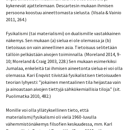
kykenevät ajattelemaan. Descartesin mukaan ihmisen
persoona koostuu aineettomasta sielusta. (Visala & Vainio
2011, 264.)
Fysikalismi (tai materialismi) on dualismille vastakkainen
näkemys. Sen mukaan (a) sielua ei ole olemassa ja (b)
tietoisuus on vain aineellinen asia. Tietoisuus selitetään
tällöin pelkästään aivojen toiminnalla. (Moreland 2014, 9-
10; Moreland & Craig 2003, 228.) Sen mukaan esimerkiksi
Jumalaa, enkeleitä tai ihmisen aineetonta sielua ei voi olla
olemassa. Kari Enqvist tiivistää fysikalistisen tietoisuuden
teorian lyhyesti: ”jokainen mentaalinen tila heijastaa vain
ja ainoastaan aivojen tiettyjä sähkökemiallisia tiloja.” (sit.
Puolimatka 2010, 482.)
Monille voi olla yllätyksellinen tieto, että
materialismi/fysikalismi oli vielä 1960-luvulla
vähemmistönäkemys filsofien keskuudessa, mm. Karl