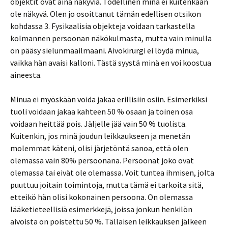
objektit ovat aina näkyviä. Todellinen minä ei kuitenkaan
ole näkyvä. Olen jo osoittanut tämän edellisen otsikon
kohdassa 3. Fysikaalisia objekteja voidaan tarkastella
kolmannen persoonan näkökulmasta, mutta vain minulla
on pääsy sielunmaailmaani. Aivokirurgi ei löydä minua,
vaikka hän avaisi kalloni. Tästä syystä minä en voi koostua
aineesta.
Minua ei myöskään voida jakaa erillisiin osiin. Esimerkiksi
tuoli voidaan jakaa kahteen 50 % osaan ja toinen osa
voidaan heittää pois. Jäljelle jää vain 50 % tuolista.
Kuitenkin, jos minä joudun leikkaukseen ja menetän
molemmat käteni, olisi järjetöntä sanoa, että olen
olemassa vain 80% persoonana. Persoonat joko ovat
olemassa tai eivät ole olemassa. Voit tuntea ihmisen, jolta
puuttuu joitain toimintoja, mutta tämä ei tarkoita sitä,
etteikö hän olisi kokonainen persoona. On olemassa
lääketieteellisiä esimerkkejä, joissa jonkun henkilön
aivoista on poistettu 50 %. Tällaisen leikkauksen jälkeen