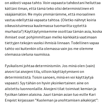
on aidosti vapaa tahto. Voin vapaasta tahdostani heiluttaa
kättäni ilman, että tämä teko olisi deterministinen eli
vääjäämätön. Me myös ymmärrämme, että moraalinen
vastuu edellyttää vapaata tahtoa. (Oletko nähnyt koiria
oikeusistuimessa kuulemassa tuomarilta syytettä
murhasta?) Käyttäytymisemme osoittaa tämän asia, koska
ihmiset ovat pohjimmiltaan melko kärkkäitä vaatimaan
tiettyjen tekojen vuoksi ihmisiä linnaan. Todellinen vapaa
tahto voi kuitenkin olla olemassa vain jos me olemme
olemassa sieluna ruumiissa.
Fysikalismi johtaa determinismiin. Jos minä olen (vain)
aivoni tai aivojeni tila, silloin käyttäytymiseni on
determinististä. Toisin sanoen, minä en voi käyttäytyä
vapaasti. Syy tähän on hyvin yksinkertainen: aine on
alistettu luonnonlaille. Aivojeni tilat toimivat kemian ja
fysiikan lakien alaisina. Juuri tämän asian tuo esille Kari
Enqvist kirjassaan ”Kuoleman ja unohtamisen aikakirjat”: