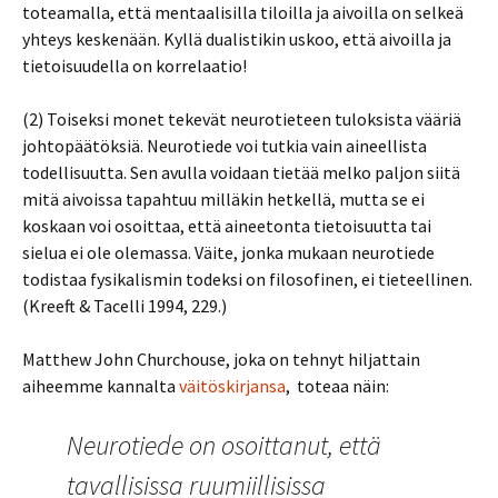
toteamalla, että mentaalisilla tiloilla ja aivoilla on selkeä
yhteys keskenään. Kyllä dualistikin uskoo, että aivoilla ja
tietoisuudella on korrelaatio!
(2) Toiseksi monet tekevät neurotieteen tuloksista vääriä
johtopäätöksiä. Neurotiede voi tutkia vain aineellista
todellisuutta. Sen avulla voidaan tietää melko paljon siitä
mitä aivoissa tapahtuu milläkin hetkellä, mutta se ei
koskaan voi osoittaa, että aineetonta tietoisuutta tai
sielua ei ole olemassa. Väite, jonka mukaan neurotiede
todistaa fysikalismin todeksi on filosofinen, ei tieteellinen.
(Kreeft & Tacelli 1994, 229.)
Matthew John Churchouse, joka on tehnyt hiljattain
aiheemme kannalta
väitöskirjansa
, toteaa näin:
Neurotiede on osoittanut, että
tavallisissa ruumiillisissa