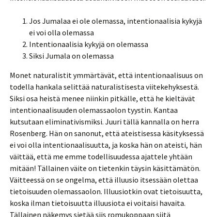
Jos Jumalaa ei ole olemassa, intentionaalisia kykyjä
ei voi olla olemassa
Intentionaalisia kykyjä on olemassa
Siksi Jumala on olemassa
Monet naturalistit ymmärtävät, että intentionaalisuus on
todella hankala selittää naturalistisesta viitekehyksestä.
Siksi osa heistä menee niinkin pitkälle, että he kieltävät
intentionaalisuuden olemassaolon tyystin. Kantaa
kutsutaan eliminativismiksi. Juuri tällä kannalla on herra
Rosenberg. Hän on sanonut, että ateistisessa käsityksessä
ei voi olla intentionaalisuutta, ja koska hän on ateisti, hän
väittää, että me emme todellisuudessa ajattele yhtään
mitään! Tällainen väite on tietenkin täysin käsittämätön.
Väitteessä on se ongelma, että illuusio itsessään olettaa
tietoisuuden olemassaolon. Illuusiotkin ovat tietoisuutta,
koska ilman tietoisuutta illuusiota ei voitaisi havaita.
Tällainen näkemys sietää siis romukoppaan siitä