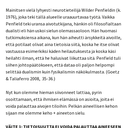
Mainitsen vielä lyhyesti neurotieteilijä Wilder Penfieldin (k.
1976), joka teki tällä alueelle uraauurtavaa työtä. Vaikka
Penfield teki uransa aivotutkijana, hänkin oli filosofialtaan
dualisti eli hän uskoi sielun olemassaoloon. Hän huomasi
tutkimuksiensa aikana, kun hän aiheutti ärsykkeitä aivoille,
että potilaat olivat aina tietoisia siitä, koska he itse olivat
vastuussa esimerkiksi käden heilautuksesta ja koska käsi
heilahti ilman, että he halusivat liikuttaa sitä. Penfield tuli
siihen johtopäätökseen, että dataa oli paljon helpompi
selittää dualismin kuin fysikalismin näkökulmasta. (Goetz
& Taliaferro 2008, 35-36.)
Nyt kun olemme hieman siivonneet lattiaa, pyrin
osoittamaan, että ihmisen elämässä on asioita, joita ei
voida palauttaa aivojen tiloihin. Pelkän aineellisen kehon
sijaan me olemme keho + aineeton sielu.
VÄITE 1: TIETOISUUTTA EI VOIDA PALAUTTAA AINEESEEN