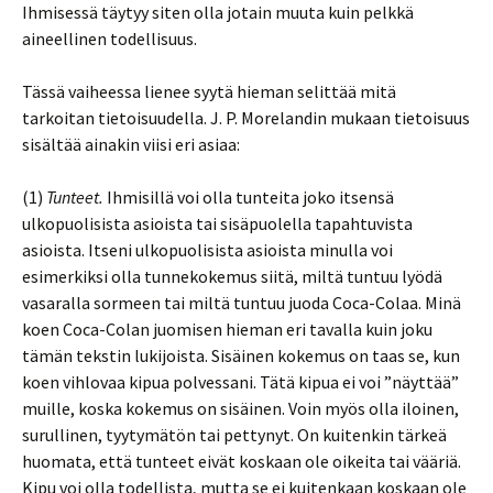
Ihmisessä täytyy siten olla jotain muuta kuin pelkkä
aineellinen todellisuus.
Tässä vaiheessa lienee syytä hieman selittää mitä
tarkoitan tietoisuudella. J. P. Morelandin mukaan tietoisuus
sisältää ainakin viisi eri asiaa:
(1)
Tunteet.
Ihmisillä voi olla tunteita joko itsensä
ulkopuolisista asioista tai sisäpuolella tapahtuvista
asioista. Itseni ulkopuolisista asioista minulla voi
esimerkiksi olla tunnekokemus siitä, miltä tuntuu lyödä
vasaralla sormeen tai miltä tuntuu juoda Coca-Colaa. Minä
koen Coca-Colan juomisen hieman eri tavalla kuin joku
tämän tekstin lukijoista. Sisäinen kokemus on taas se, kun
koen vihlovaa kipua polvessani. Tätä kipua ei voi ”näyttää”
muille, koska kokemus on sisäinen. Voin myös olla iloinen,
surullinen, tyytymätön tai pettynyt. On kuitenkin tärkeä
huomata, että tunteet eivät koskaan ole oikeita tai vääriä.
Kipu voi olla todellista, mutta se ei kuitenkaan koskaan ole