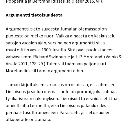
Popperilla ja Bertrand Russelilla (Feser 2015, vii).
Argumentti tietoisuudesta
Argumentti tietoisuudesta Jumalan olemassaolon
puolesta on melko nuori. Vaikka aiheesta on keskustelu
satojen vuosien ajan, varsinainen argumentti siitä
muotoiltiin vasta 1900-luvulla. Sitä ovat puolustaneet
vahvasti mm. Richard Swinburne ja J. P. Moreland. (Vainio &
Visala 2011, 128-29.) Tulen viittaamaan paljon juuri
Morelandin esittämiin argumentteihin.
Tämän kirjoituksen tarkoitus on osoittaa, että ihmisen
tietoisuus ja sielun olemassaolo on pommi, joka tuhoaa
fysikalistisen näkemyksen. Tietoisuutta ei voida selittää
aineellisilla termeillä, eikä tietoisuus palaudu edes
periaatetasolla aineeseen. Paras selitys tietoisuuden
alkuperälle on Jumala.