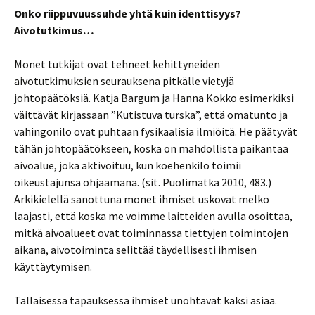
Onko riippuvuussuhde yhtä kuin identtisyys?
Aivotutkimus…
Monet tutkijat ovat tehneet kehittyneiden
aivotutkimuksien seurauksena pitkälle vietyjä
johtopäätöksiä. Katja Bargum ja Hanna Kokko esimerkiksi
väittävät kirjassaan ”Kutistuva turska”, että omatunto ja
vahingonilo ovat puhtaan fysikaalisia ilmiöitä. He päätyvät
tähän johtopäätökseen, koska on mahdollista paikantaa
aivoalue, joka aktivoituu, kun koehenkilö toimii
oikeustajunsa ohjaamana. (sit. Puolimatka 2010, 483.)
Arkikielellä sanottuna monet ihmiset uskovat melko
laajasti, että koska me voimme laitteiden avulla osoittaa,
mitkä aivoalueet ovat toiminnassa tiettyjen toimintojen
aikana, aivotoiminta selittää täydellisesti ihmisen
käyttäytymisen.
Tällaisessa tapauksessa ihmiset unohtavat kaksi asiaa.