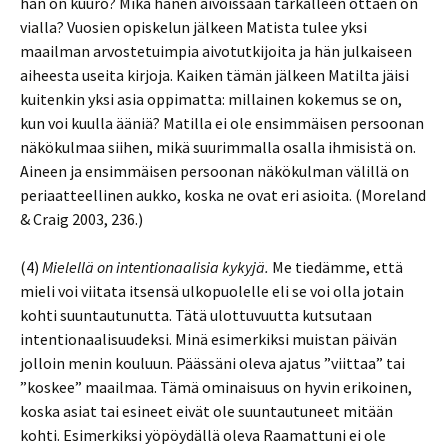
hän on kuuro? Mikä hänen aivoissaan tarkalleen ottaen on
vialla? Vuosien opiskelun jälkeen Matista tulee yksi
maailman arvostetuimpia aivotutkijoita ja hän julkaiseen
aiheesta useita kirjoja. Kaiken tämän jälkeen Matilta jäisi
kuitenkin yksi asia oppimatta: millainen kokemus se on,
kun voi kuulla ääniä? Matilla ei ole ensimmäisen persoonan
näkökulmaa siihen, mikä suurimmalla osalla ihmisistä on.
Aineen ja ensimmäisen persoonan näkökulman välillä on
periaatteellinen aukko, koska ne ovat eri asioita. (Moreland
& Craig 2003, 236.)
(4)
Mielellä on intentionaalisia kykyjä.
Me tiedämme, että
mieli voi viitata itsensä ulkopuolelle eli se voi olla jotain
kohti suuntautunutta. Tätä ulottuvuutta kutsutaan
intentionaalisuudeksi. Minä esimerkiksi muistan päivän
jolloin menin kouluun. Päässäni oleva ajatus ”viittaa” tai
”koskee” maailmaa. Tämä ominaisuus on hyvin erikoinen,
koska asiat tai esineet eivät ole suuntautuneet mitään
kohti. Esimerkiksi yöpöydällä oleva Raamattuni ei ole