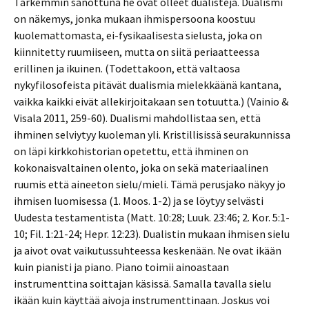
Tarkemmin sanottuna he ovat olleet dualisteja. Dualismi
on näkemys, jonka mukaan ihmispersoona koostuu
kuolemattomasta, ei-fysikaalisesta sielusta, joka on
kiinnitetty ruumiiseen, mutta on siitä periaatteessa
erillinen ja ikuinen. (Todettakoon, että valtaosa
nykyfilosofeista pitävät dualismia mielekkäänä kantana,
vaikka kaikki eivät allekirjoitakaan sen totuutta.) (Vainio &
Visala 2011, 259-60). Dualismi mahdollistaa sen, että
ihminen selviytyy kuoleman yli. Kristillisissä seurakunnissa
on läpi kirkkohistorian opetettu, että ihminen on
kokonaisvaltainen olento, joka on sekä materiaalinen
ruumis että aineeton sielu/mieli. Tämä perusjako näkyy jo
ihmisen luomisessa (1. Moos. 1-2) ja se löytyy selvästi
Uudesta testamentista (Matt. 10:28; Luuk. 23:46; 2. Kor. 5:1-
10; Fil. 1:21-24; Hepr. 12:23). Dualistin mukaan ihmisen sielu
ja aivot ovat vaikutussuhteessa keskenään. Ne ovat ikään
kuin pianisti ja piano. Piano toimii ainoastaan
instrumenttina soittajan käsissä. Samalla tavalla sielu
ikään kuin käyttää aivoja instrumenttinaan. Joskus voi