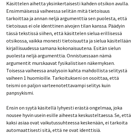
Käsittelen aihetta yksinkertaisesti kahden otsikon avulla.
Ensimmäisessä vaiheessa selitän mitä tietoisuus
tarkoittaa ja annan neljä argumenttia sen puolesta, että
tietoisuus ei ole identtinen aivojen tilan kanssa. Päädyin
tässä tekstissä siihen, että käsittelen sielua erillisessä
otsikossa, vaikka monesti tietoisuutta ja sielua käsitellään
kirjallisuudessa samana kokonaisuutena. Esitän sielun
puolesta neljä argumenttia. Onnistuessaan nämä
argumentit murskaavat fysikalistisen näkemyksen.
Toisessa vaiheessa analysoin kahta mahdollista selitystä
vaiheen 1 huomioille. Tarkoitukseni on osoittaa, että
teismi on paljon varteenotettavampi selitys kuin
panpsykismi.
Ensin on syytä käsitellä lyhyesti erästä ongelmaa, joka
nousee hyvin usein esille aiheesta keskusteltaessa. Se, että
kaksi asiaa ovat vaikutussuhteessa keskenään, ei tarkoita
automaattisesti sitä, että ne ovat identtisiä.