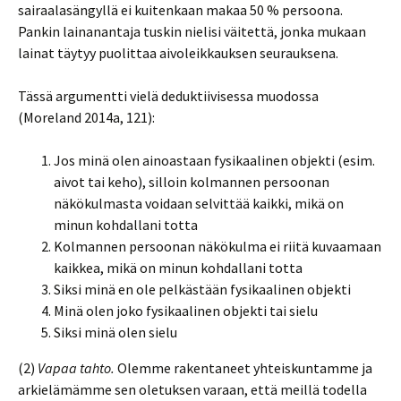
sairaalasängyllä ei kuitenkaan makaa 50 % persoona.
Pankin lainanantaja tuskin nielisi väitettä, jonka mukaan
lainat täytyy puolittaa aivoleikkauksen seurauksena.
Tässä argumentti vielä deduktiivisessa muodossa
(Moreland 2014a, 121):
Jos minä olen ainoastaan fysikaalinen objekti (esim.
aivot tai keho), silloin kolmannen persoonan
näkökulmasta voidaan selvittää kaikki, mikä on
minun kohdallani totta
Kolmannen persoonan näkökulma ei riitä kuvaamaan
kaikkea, mikä on minun kohdallani totta
Siksi minä en ole pelkästään fysikaalinen objekti
Minä olen joko fysikaalinen objekti tai sielu
Siksi minä olen sielu
(2)
Vapaa tahto.
Olemme rakentaneet yhteiskuntamme ja
arkielämämme sen oletuksen varaan, että meillä todella