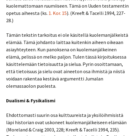
kuolemattomaan ruumiiseen. Tämä on Uuden testamentin
opetus aiheesta (ks.
1. Kor. 15
). (Kreeft & Tacelli 1994, 227-
28.)
Tämän tekstin tarkoitus ei ole käsitellä kuolemanjälkeistä
elämää. Tämä johdanto laittaa kuitenkin aiheen oikeaan
asiayhteyteen. Kun panoksena on kuolemanjälkeinen
elämä, pelissä on melko paljon. Tulen tässä kirjoituksessa
käsittelemään tietoisuutta ja sielua. Pyrin osoittamaan,
että tietoisuus ja sielu ovat aineeton osa ihmistä ja niistä
voidaan rakentaa kestävä argumentti Jumalan
olemassaolon puolesta.
Dualismi & Fysikalismi
Ehdottomasti suurin osa kulttuureista ja yksilöihmisistä
läpi historian ovat uskoneet kuolemanjälkeiseen elämään
(Moreland & Craig 2003, 228; Kreeft & Tacelli 1994, 235).