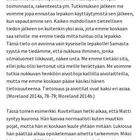
toiminnasta, rakenteesta ym. Tutkimuksen jälkeen me
voimme jopa ennustaa lepakon käyttäytymistä sen jälkeen,
kun vapautamme sen. Kaiken mahdollisen tieteellisen
tiedon jälkeen on kuitenkin yksi asia, jota emme koskaan
saa selville: me emme tiedä miltä tuntuu olla lepakko.
Tämä tieto on avoinna vain kyseiselle lepakolle! Samasta
syystä me tiedämme, että nukkuva ihminen, jonka
silmäluomet liikkuvat, näkee unta. Me emme tietäisi sitä,
ellei joku olisi kertonut sitä meille herättyään. Me voimme
tutkia nukkuvan henkilön aivotiloja kalliilla aivolaitteilla,
mutta me emme koskaan pääse käsiksi hänen
tietoisuuteensa. Tietoisuus ja aivotilat ovat kaksi eri asiaa.
(Moreland 2014a, 78-79; Moreland 2014b.)
Tässä toinen esimerkki. Kuvitellaan hetki aikaa, että Matti
syntyy kuurona. Hän kasvaa normaalisti kuten muutkin
pojat, mutta hän ei koskaan kuule yhtään mitään. Lukiossa
hän päättää alkaa opiskelemaan aihetta tarkemmin. Miksi