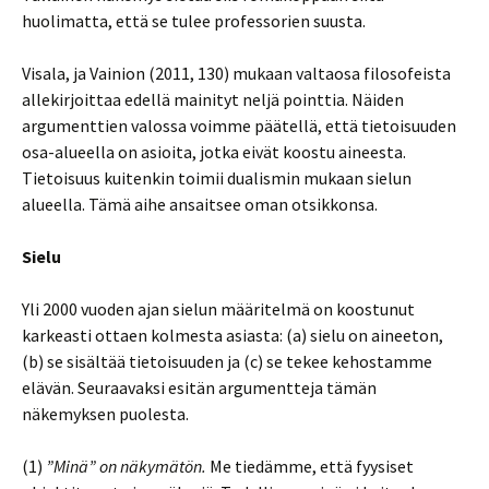
huolimatta, että se tulee professorien suusta.
Visala, ja Vainion (2011, 130) mukaan valtaosa filosofeista
allekirjoittaa edellä mainityt neljä pointtia. Näiden
argumenttien valossa voimme päätellä, että tietoisuuden
osa-alueella on asioita, jotka eivät koostu aineesta.
Tietoisuus kuitenkin toimii dualismin mukaan sielun
alueella. Tämä aihe ansaitsee oman otsikkonsa.
Sielu
Yli 2000 vuoden ajan sielun määritelmä on koostunut
karkeasti ottaen kolmesta asiasta: (a) sielu on aineeton,
(b) se sisältää tietoisuuden ja (c) se tekee kehostamme
elävän. Seuraavaksi esitän argumentteja tämän
näkemyksen puolesta.
(1)
”Minä” on näkymätön.
Me tiedämme, että fyysiset