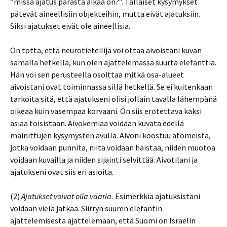
”missä ajatus parasta aikaa on?”. Tällaiset kysymykset
pätevät aineellisiin objekteihin, mutta eivät ajatuksiin.
Siksi ajatukset eivät ole aineellisia.
On totta, että neurotieteilijä voi ottaa aivoistani kuvan
samalla hetkellä, kun olen ajattelemassa suurta elefanttia.
Hän voi sen perusteella osoittaa mitkä osa-alueet
aivoistani ovat toiminnassa sillä hetkellä. Se ei kuitenkaan
tarkoita sitä, että ajatukseni olisi jollain tavalla lähempänä
oikeaa kuin vasempaa korvaani. On siis erotettava kaksi
asiaa toisistaan. Aivokemiaa voidaan kuvata edellä
mainittujen kysymysten avulla. Aivoni koostuu atomeista,
jotka voidaan punnita, niitä voidaan haistaa, niiden muotoa
voidaan kuvailla ja niiden sijainti selvittää. Aivotilani ja
ajatukseni ovat siis eri asioita.
(2)
Ajatukset voivat olla vääriä.
Esimerkkiä ajatuksistani
voidaan vielä jatkaa. Siirryn suuren elefantin
ajattelemisesta ajattelemaan, että Suomi on Israelin