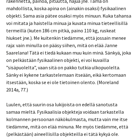
rakennetta, painoa, pituutta, hajua jne. Tämä on
mahdollista, koska apina on (ainakin osaksi) fysikaalinen
objekti. Sama asia pätee osaksi myös minuun. Kuka tahansa
voi mitata ja haistella minua ja kuvata minua tieteellisillä
termeillä (kuten 186 cm pitkä, paino 110 kg, ruskeat
hiukset jne.). Me kuitenkin tiedämme, että jossain menee
raja: vain minulla on pääsy siihen, mitä on elää Janne
Saarelana! Tätä ei tiedä kukaan muu kuin minä. Sänkyä, joka
on pelkästään fysikaalinen objekti, ei voi kuvailla
”sisäpuolelta”, vaan sitä on pakko tutkia ulkopuolelta.
Sänky ei kykene tarkastelemaan itseään, eikä kertomaan
itsestään, koska se ei ole tietoinen olento. (Moreland
2014a, 77.)
Luulen, että suurin osa lukijoista on edellä sanotusta
samaa mieltä. Fysikaalisia objekteja voidaan tarkastella
kolmannen persoonan näkökulmasta, mutta vain me itse
tiedämme, mitä on elää minuna. Me myös tiedämme, että
(pelkästään) aineellisilla objekteilla ei tätä kykyä ole.