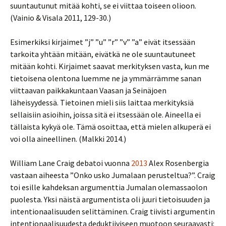
suuntautunut mitää kohti, se ei viittaa toiseen olioon.
(Vainio & Visala 2011, 129-30.)
Esimerkiksi kirjaimet ”j” ”u” ”r” ”v” ”a” eivät itsessään
tarkoita yhtään mitään, eivätkä ne ole suuntautuneet
mitään kohti. Kirjaimet saavat merkityksen vasta, kun me
tietoisena olentona luemme ne ja ymmärrämme sanan
viittaavan paikkakuntaan Vaasan ja Seinäjoen
läheisyydessä. Tietoinen mieli siis laittaa merkityksiä
sellaisiin asioihin, joissa sitä ei itsessään ole. Aineella ei
tällaista kykyä ole. Tämä osoittaa, että mielen alkuperä ei
voi olla aineellinen. (Malkki 2014.)
William Lane Craig debatoi vuonna
2013
Alex Rosenbergia
vastaan aiheesta ”Onko usko Jumalaan perusteltua?”. Craig
toi esille kahdeksan argumenttia Jumalan olemassaolon
puolesta. Yksi näistä argumentista oli juuri tietoisuuden ja
intentionaalisuuden selittäminen. Craig tiivisti argumentin
intentionaalisuudesta deduktiiviseen muotoon seuraavasti: