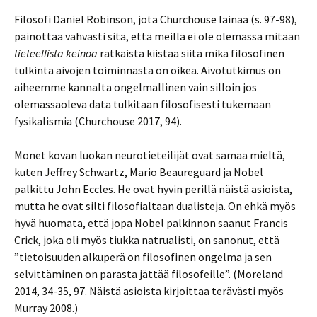
Filosofi Daniel Robinson, jota Churchouse lainaa (s. 97-98),
painottaa vahvasti sitä, että meillä ei ole olemassa mitään
tieteellistä keinoa
ratkaista kiistaa siitä mikä filosofinen
tulkinta aivojen toiminnasta on oikea. Aivotutkimus on
aiheemme kannalta ongelmallinen vain silloin jos
olemassaoleva data tulkitaan filosofisesti tukemaan
fysikalismia (Churchouse 2017, 94).
Monet kovan luokan neurotieteilijät ovat samaa mieltä,
kuten Jeffrey Schwartz, Mario Beaureguard ja Nobel
palkittu John Eccles. He ovat hyvin perillä näistä asioista,
mutta he ovat silti filosofialtaan dualisteja. On ehkä myös
hyvä huomata, että jopa Nobel palkinnon saanut Francis
Crick, joka oli myös tiukka natrualisti, on sanonut, että
”tietoisuuden alkuperä on filosofinen ongelma ja sen
selvittäminen on parasta jättää filosofeille”. (Moreland
2014, 34-35, 97. Näistä asioista kirjoittaa terävästi myös
Murray 2008.)