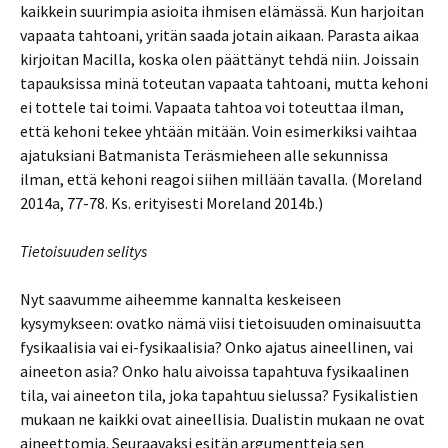
kaikkein suurimpia asioita ihmisen elämässä. Kun harjoitan
vapaata tahtoani, yritän saada jotain aikaan. Parasta aikaa
kirjoitan Macilla, koska olen päättänyt tehdä niin. Joissain
tapauksissa minä toteutan vapaata tahtoani, mutta kehoni
ei tottele tai toimi. Vapaata tahtoa voi toteuttaa ilman,
että kehoni tekee yhtään mitään. Voin esimerkiksi vaihtaa
ajatuksiani Batmanista Teräsmieheen alle sekunnissa
ilman, että kehoni reagoi siihen millään tavalla. (Moreland
2014a, 77-78. Ks. erityisesti Moreland 2014b.)
Tietoisuuden selitys
Nyt saavumme aiheemme kannalta keskeiseen
kysymykseen: ovatko nämä viisi tietoisuuden ominaisuutta
fysikaalisia vai ei-fysikaalisia? Onko ajatus aineellinen, vai
aineeton asia? Onko halu aivoissa tapahtuva fysikaalinen
tila, vai aineeton tila, joka tapahtuu sielussa? Fysikalistien
mukaan ne kaikki ovat aineellisia. Dualistin mukaan ne ovat
aineettomia. Seuraavaksi esitän argumentteja sen