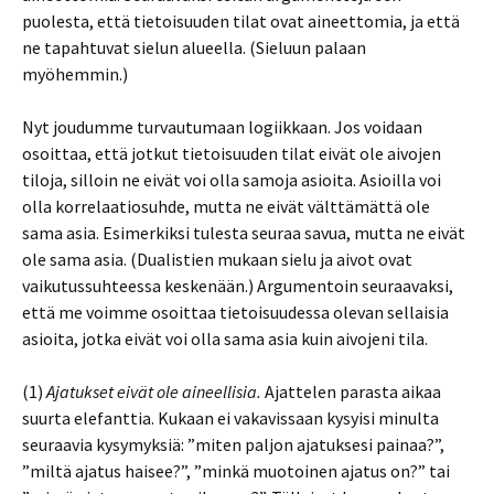
puolesta, että tietoisuuden tilat ovat aineettomia, ja että
ne tapahtuvat sielun alueella. (Sieluun palaan
myöhemmin.)
Nyt joudumme turvautumaan logiikkaan. Jos voidaan
osoittaa, että jotkut tietoisuuden tilat eivät ole aivojen
tiloja, silloin ne eivät voi olla samoja asioita. Asioilla voi
olla korrelaatiosuhde, mutta ne eivät välttämättä ole
sama asia. Esimerkiksi tulesta seuraa savua, mutta ne eivät
ole sama asia. (Dualistien mukaan sielu ja aivot ovat
vaikutussuhteessa keskenään.) Argumentoin seuraavaksi,
että me voimme osoittaa tietoisuudessa olevan sellaisia
asioita, jotka eivät voi olla sama asia kuin aivojeni tila.
(1)
Ajatukset eivät ole aineellisia.
Ajattelen parasta aikaa
suurta elefanttia. Kukaan ei vakavissaan kysyisi minulta
seuraavia kysymyksiä: ”miten paljon ajatuksesi painaa?”,
”miltä ajatus haisee?”, ”minkä muotoinen ajatus on?” tai