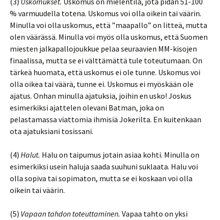
(3)
Uskomukset.
Uskomus on mielentila, jota pidän 51-100
% varmuudella totena. Uskomus voi olla oikein tai väärin.
Minulla voi olla uskomus, että ”maapallo” on litteä, mutta
olen väärässä. Minulla voi myös olla uskomus, että Suomen
miesten jalkapallojoukkue pelaa seuraavien MM-kisojen
finaalissa, mutta se ei välttämättä tule toteutumaan. On
tärkeä huomata, että uskomus ei ole tunne. Uskomus voi
olla oikea tai väärä, tunne ei. Uskomus ei myöskään ole
ajatus. Onhan minulla ajatuksia, joihin en usko! Joskus
esimerkiksi ajattelen olevani Batman, joka on
pelastamassa viattomia ihmisiä Jokerilta. En kuitenkaan
ota ajatuksiani tosissani.
(4)
Halut.
Halu on taipumus jotain asiaa kohti. Minulla on
esimerkiksi usein haluja saada suuhuni suklaata. Halu voi
olla sopiva tai sopimaton, mutta se ei koskaan voi olla
oikein tai väärin.
(5)
Vapaan tahdon toteuttaminen.
Vapaa tahto on yksi