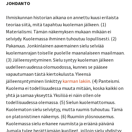
JOHDANTO
Ihmiskunnan historian aikana on annettu kuusi erilaista
teoriaa siitä, mitä tapahtuu kuoleman jälkeen. (1)
Materialismi. Tämän näkemyksen mukaan mikään ei
selviydy. Kuolemassa ihminen tuhoutuu lopullisesti. (2)
Pakanuus. Jonkinlainen aavemainen sielu selviää
kuolemanrajan toiselle puolelle maanalaiseen maailmaan.
(3) Jälleensyntyminen. Sielu syntyy kuoleman jälkeen
uudelleen uudessa olomuodossa, kunnes se pääsee
vapautumaan tästä kiertokulusta. Yleensä
jälleensyntyminen linkittyy
karman lakiin
. (4) Panteismi.
Kuolema ei todellisuudessa muuta mitään, koska kaikki on
yhtä ja samaa ykseyttä. Yksilöä ei näin ollen ole
todellisuudessa olemassa. (5) Sielun kuolemattomuus.
Kuolematon sielu selviytyy, mutta ruumis tuhoutuu. Tämä
on platonistinen näkemys. (6) Ruumiin ylösnousemus.
Kuolemassa sielu erkanee ruumiista ja eräänä päivänä
Jumala tulee herättämään kuolleet, jolloin sielu yhdistyy