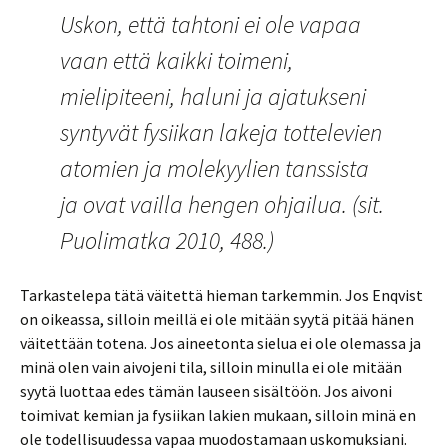
Uskon, että tahtoni ei ole vapaa
vaan että kaikki toimeni,
mielipiteeni, haluni ja ajatukseni
syntyvät fysiikan lakeja tottelevien
atomien ja molekyylien tanssista
ja ovat vailla hengen ohjailua. (sit.
Puolimatka 2010, 488.)
Tarkastelepa tätä väitettä hieman tarkemmin. Jos Enqvist
on oikeassa, silloin meillä ei ole mitään syytä pitää hänen
väitettään totena. Jos aineetonta sielua ei ole olemassa ja
minä olen vain aivojeni tila, silloin minulla ei ole mitään
syytä luottaa edes tämän lauseen sisältöön. Jos aivoni
toimivat kemian ja fysiikan lakien mukaan, silloin minä en
ole todellisuudessa vapaa muodostamaan uskomuksiani.