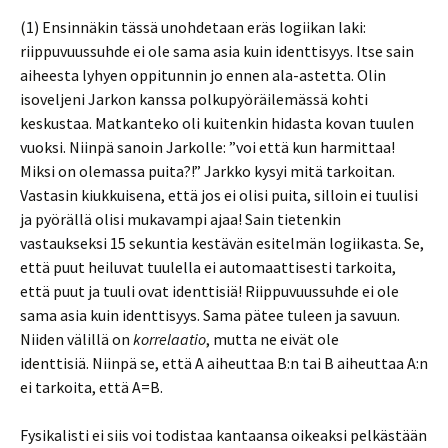
(1) Ensinnäkin tässä unohdetaan eräs logiikan laki:
riippuvuussuhde ei ole sama asia kuin identtisyys. Itse sain
aiheesta lyhyen oppitunnin jo ennen ala-astetta. Olin
isoveljeni Jarkon kanssa polkupyöräilemässä kohti
keskustaa. Matkanteko oli kuitenkin hidasta kovan tuulen
vuoksi. Niinpä sanoin Jarkolle: ”voi että kun harmittaa!
Miksi on olemassa puita?!” Jarkko kysyi mitä tarkoitan.
Vastasin kiukkuisena, että jos ei olisi puita, silloin ei tuulisi
ja pyörällä olisi mukavampi ajaa! Sain tietenkin
vastaukseksi 15 sekuntia kestävän esitelmän logiikasta. Se,
että puut heiluvat tuulella ei automaattisesti tarkoita,
että puut ja tuuli ovat identtisiä! Riippuvuussuhde ei ole
sama asia kuin identtisyys. Sama pätee tuleen ja savuun.
Niiden välillä on
korrelaatio
, mutta ne eivät ole
identtisiä. Niinpä se, että A aiheuttaa B:n tai B aiheuttaa A:n
ei tarkoita, että A=B.
Fysikalisti ei siis voi todistaa kantaansa oikeaksi pelkästään