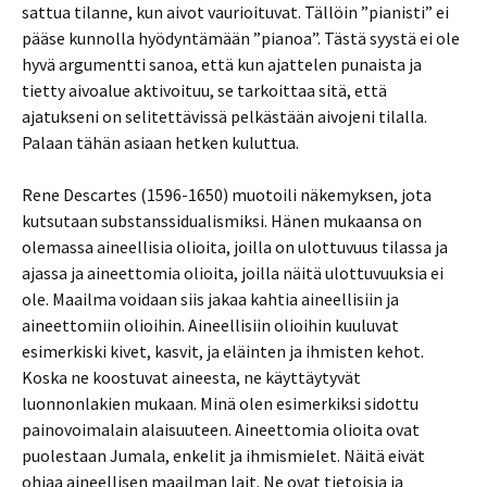
sattua tilanne, kun aivot vaurioituvat. Tällöin ”pianisti” ei
pääse kunnolla hyödyntämään ”pianoa”. Tästä syystä ei ole
hyvä argumentti sanoa, että kun ajattelen punaista ja
tietty aivoalue aktivoituu, se tarkoittaa sitä, että
ajatukseni on selitettävissä pelkästään aivojeni tilalla.
Palaan tähän asiaan hetken kuluttua.
Rene Descartes (1596-1650) muotoili näkemyksen, jota
kutsutaan substanssidualismiksi. Hänen mukaansa on
olemassa aineellisia olioita, joilla on ulottuvuus tilassa ja
ajassa ja aineettomia olioita, joilla näitä ulottuvuuksia ei
ole. Maailma voidaan siis jakaa kahtia aineellisiin ja
aineettomiin olioihin. Aineellisiin olioihin kuuluvat
esimerkiski kivet, kasvit, ja eläinten ja ihmisten kehot.
Koska ne koostuvat aineesta, ne käyttäytyvät
luonnonlakien mukaan. Minä olen esimerkiksi sidottu
painovoimalain alaisuuteen. Aineettomia olioita ovat
puolestaan Jumala, enkelit ja ihmismielet. Näitä eivät
ohjaa aineellisen maailman lait. Ne ovat tietoisia ja