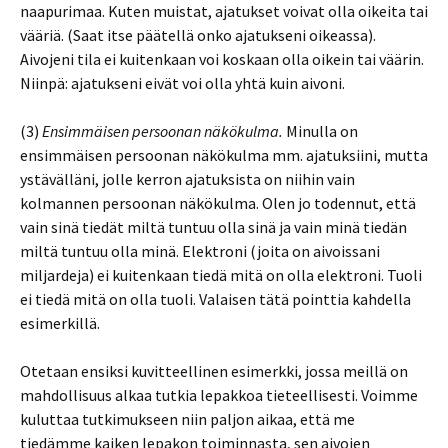
naapurimaa. Kuten muistat, ajatukset voivat olla oikeita tai
vääriä. (Saat itse päätellä onko ajatukseni oikeassa).
Aivojeni tila ei kuitenkaan voi koskaan olla oikein tai väärin.
Niinpä: ajatukseni eivät voi olla yhtä kuin aivoni.
(3)
Ensimmäisen persoonan näkökulma.
Minulla on
ensimmäisen persoonan näkökulma mm. ajatuksiini, mutta
ystävälläni, jolle kerron ajatuksista on niihin vain
kolmannen persoonan näkökulma. Olen jo todennut, että
vain sinä tiedät miltä tuntuu olla sinä ja vain minä tiedän
miltä tuntuu olla minä. Elektroni (joita on aivoissani
miljardeja) ei kuitenkaan tiedä mitä on olla elektroni. Tuoli
ei tiedä mitä on olla tuoli. Valaisen tätä pointtia kahdella
esimerkillä.
Otetaan ensiksi kuvitteellinen esimerkki, jossa meillä on
mahdollisuus alkaa tutkia lepakkoa tieteellisesti. Voimme
kuluttaa tutkimukseen niin paljon aikaa, että me
tiedämme kaiken lepakon toiminnasta, sen aivojen