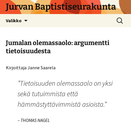
Siirry
Jurvan Baptistiseurakunta
sisältöön
Haku:
Valikko
Jumalan olemassaolo: argumentti
tietoisuudesta
Kirjoittaja Janne Saarela
”Tietoisuuden olemassaolo on yksi
sekä tutuimmista että
hämmästyttävimmistä asioista.”
– THOMAS NAGEL