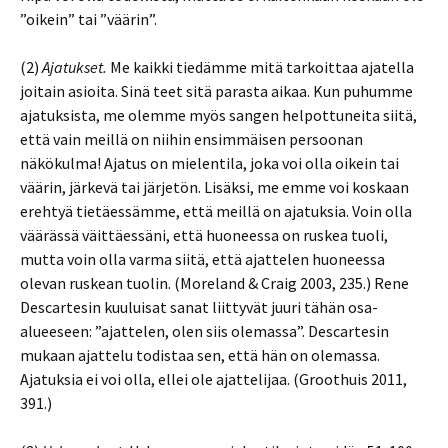
”oikein” tai ”väärin”.
(2)
Ajatukset.
Me kaikki tiedämme mitä tarkoittaa ajatella
joitain asioita. Sinä teet sitä parasta aikaa. Kun puhumme
ajatuksista, me olemme myös sangen helpottuneita siitä,
että vain meillä on niihin ensimmäisen persoonan
näkökulma! Ajatus on mielentila, joka voi olla oikein tai
väärin, järkevä tai järjetön. Lisäksi, me emme voi koskaan
erehtyä tietäessämme, että meillä on ajatuksia. Voin olla
väärässä väittäessäni, että huoneessa on ruskea tuoli,
mutta voin olla varma siitä, että ajattelen huoneessa
olevan ruskean tuolin. (Moreland & Craig 2003, 235.) Rene
Descartesin kuuluisat sanat liittyvät juuri tähän osa-
alueeseen: ”ajattelen, olen siis olemassa”. Descartesin
mukaan ajattelu todistaa sen, että hän on olemassa.
Ajatuksia ei voi olla, ellei ole ajattelijaa. (Groothuis 2011,
391.)