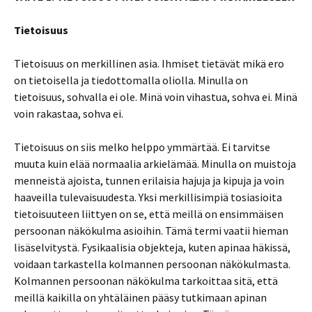
Tietoisuus
Tietoisuus on merkillinen asia. Ihmiset tietävät mikä ero
on tietoisella ja tiedottomalla oliolla. Minulla on
tietoisuus, sohvalla ei ole. Minä voin vihastua, sohva ei. Minä
voin rakastaa, sohva ei.
Tietoisuus on siis melko helppo ymmärtää. Ei tarvitse
muuta kuin elää normaalia arkielämää. Minulla on muistoja
menneistä ajoista, tunnen erilaisia hajuja ja kipuja ja voin
haaveilla tulevaisuudesta. Yksi merkillisimpiä tosiasioita
tietoisuuteen liittyen on se, että meillä on ensimmäisen
persoonan näkökulma asioihin. Tämä termi vaatii hieman
lisäselvitystä. Fysikaalisia objekteja, kuten apinaa häkissä,
voidaan tarkastella kolmannen persoonan näkökulmasta.
Kolmannen persoonan näkökulma tarkoittaa sitä, että
meillä kaikilla on yhtäläinen pääsy tutkimaan apinan