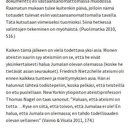
dokumentti) eli vastaansanomattomassa muodossa.
Raamatun mukaan tulee kuitenkin päivä, jolloin nämä
totuudet tulevat esiin vastaansanomattomalla tavalla.
Tätä kutsutaan viimeiseksi tuomioksi. Siinä hetkessä
valintojen tekeminen on myöhäistä. (Puolimatka 2010,
516.)
Kaiken tämä jälkeen on vielä todettava yksi asia. Monen
ateistin suurin syy ateismiin on se, että he eivät
yksinkertaisesti halua Jumalan olevan olemassa (koske he
tietävät asian seuraukset). Friedrich Nietzchelle ateismi oli
ennen kaikkea tunteen ja mieltymyksien asia. Hän ei
halunnut lähteä todistepeliin, koska pelkäsi, että teisteillä
on etu puolellaan. New Yorkin yliopiston ateistiprofessori
Thomas Nagel on taas sanonut: ”Haluan, että ateismi on
totta… Kyse on siitä, että toivon, että Jumalaa ei ole! En
halua, että Jumala on olemassa; en tahdo todellisuuden
olevan sellainen.” (Vainio & Visala 2011, 174.)