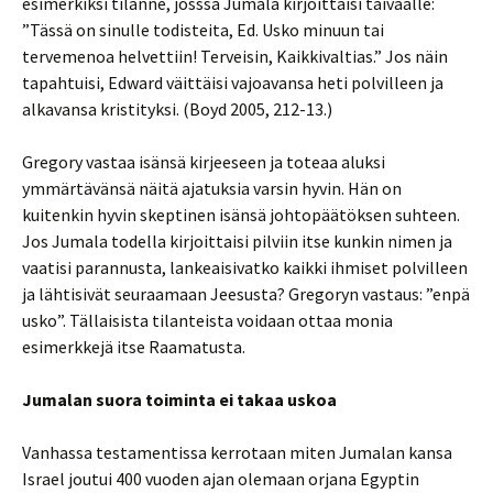
esimerkiksi tilanne, josssa Jumala kirjoittaisi taivaalle:
”Tässä on sinulle todisteita, Ed. Usko minuun tai
tervemenoa helvettiin! Terveisin, Kaikkivaltias.” Jos näin
tapahtuisi, Edward väittäisi vajoavansa heti polvilleen ja
alkavansa kristityksi. (Boyd 2005, 212-13.)
Gregory vastaa isänsä kirjeeseen ja toteaa aluksi
ymmärtävänsä näitä ajatuksia varsin hyvin. Hän on
kuitenkin hyvin skeptinen isänsä johtopäätöksen suhteen.
Jos Jumala todella kirjoittaisi pilviin itse kunkin nimen ja
vaatisi parannusta, lankeaisivatko kaikki ihmiset polvilleen
ja lähtisivät seuraamaan Jeesusta? Gregoryn vastaus: ”enpä
usko”. Tällaisista tilanteista voidaan ottaa monia
esimerkkejä itse Raamatusta.
Jumalan suora toiminta ei takaa uskoa
Vanhassa testamentissa kerrotaan miten Jumalan kansa
Israel joutui 400 vuoden ajan olemaan orjana Egyptin