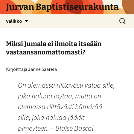
Siirry
Jurvan Baptistiseurakunta
sisältöön
Haku:
Valikko
Miksi Jumala ei ilmoita itseään
vastaansanomattomasti?
Kirjoittaja Janne Saarela
On olemassa riittävästi valoa sille,
joka haluaa löytää, mutta on
olemassa riittävästi hämärää
sille, joka haluaa jäädä
pimeyteen. – Blaise Bascal