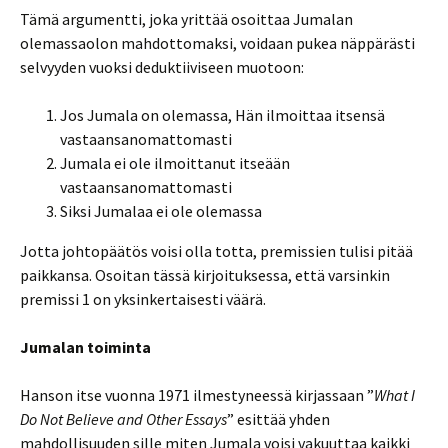
Tämä argumentti, joka yrittää osoittaa Jumalan
olemassaolon mahdottomaksi, voidaan pukea näppärästi
selvyyden vuoksi deduktiiviseen muotoon:
Jos Jumala on olemassa, Hän ilmoittaa itsensä
vastaansanomattomasti
Jumala ei ole ilmoittanut itseään
vastaansanomattomasti
Siksi Jumalaa ei ole olemassa
Jotta johtopäätös voisi olla totta, premissien tulisi pitää
paikkansa. Osoitan tässä kirjoituksessa, että varsinkin
premissi 1 on yksinkertaisesti väärä.
Jumalan toiminta
Hanson itse vuonna 1971 ilmestyneessä kirjassaan ”
What I
Do Not Believe and Other Essays
” esittää yhden
mahdollisuuden sille miten Jumala voisi vakuuttaa kaikki