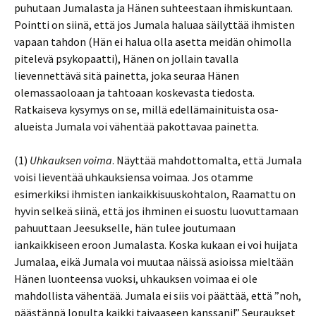
puhutaan Jumalasta ja Hänen suhteestaan ihmiskuntaan.
Pointti on siinä, että jos Jumala haluaa säilyttää ihmisten
vapaan tahdon (Hän ei halua olla asetta meidän ohimolla
pitelevä psykopaatti), Hänen on jollain tavalla
lievennettävä sitä painetta, joka seuraa Hänen
olemassaoloaan ja tahtoaan koskevasta tiedosta.
Ratkaiseva kysymys on se, millä edellämainituista osa-
alueista Jumala voi vähentää pakottavaa painetta.
(1)
Uhkauksen voima
. Näyttää mahdottomalta, että Jumala
voisi lieventää uhkauksiensa voimaa. Jos otamme
esimerkiksi ihmisten iankaikkisuuskohtalon, Raamattu on
hyvin selkeä siinä, että jos ihminen ei suostu luovuttamaan
pahuuttaan Jeesukselle, hän tulee joutumaan
iankaikkiseen eroon Jumalasta. Koska kukaan ei voi huijata
Jumalaa, eikä Jumala voi muutaa näissä asioissa mieltään
Hänen luonteensa vuoksi, uhkauksen voimaa ei ole
mahdollista vähentää. Jumala ei siis voi päättää, että ”noh,
päästänpä lopulta kaikki taivaaseen kanssani!” Seuraukset