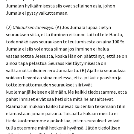
Jumalan hylkäämisestä siis ovat sellainen asia, johon
Jumala ei pysty vaikuttamaan.
(2)
Uhkauksen läheisyys.
(A) Jos Jumala lupaa tietyn
seurauksen siitä, että ihminen ei tunne tai tottele Häntä,
todennäköisyys seurauksen toteutumisesta on aina 100 %.
Jumala ei siis voi antaa siimaa jos ihminen ei halua
vastaanottaa Jeesusta, koska Hän on päättänyt, että se on
ainoa tapa pelastua. Seuraus kieltäytymisestä on
välttämättä ikuinen ero Jumalasta. (B) Ajallisia seurauksia
voidaan lieventää siinä mielessä, että jotkut epäuskon ja
tottelemattomuuden seuraukset siirtyvät
kuolemanjälkeiseen elämään. Me kaikki tiedostamme, että
pahat ihmiset eivät saa heti sitä mitä he ansaitsevat.
Raamatun mukaan kaikki tulevat kuitenkin tekemään tilin
elämästään jonain päivänä. Toisaalta kukaan meistä ei
tiedä kuolemamme ajankohtaa, joten seuraukset voivat
tulla eteemme minä hetkenä hyvänsä. Jätän tiedollisen