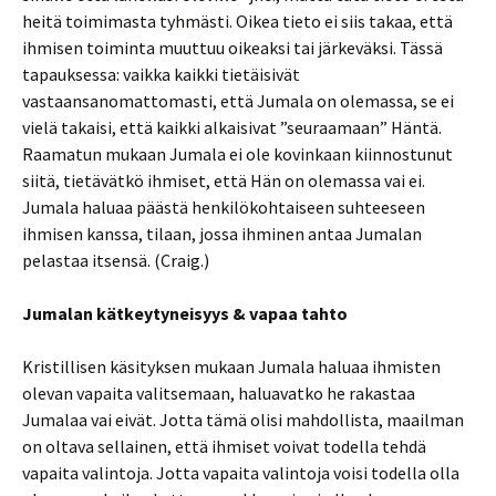
heitä toimimasta tyhmästi. Oikea tieto ei siis takaa, että
ihmisen toiminta muuttuu oikeaksi tai järkeväksi. Tässä
tapauksessa: vaikka kaikki tietäisivät
vastaansanomattomasti, että Jumala on olemassa, se ei
vielä takaisi, että kaikki alkaisivat ”seuraamaan” Häntä.
Raamatun mukaan Jumala ei ole kovinkaan kiinnostunut
siitä, tietävätkö ihmiset, että Hän on olemassa vai ei.
Jumala haluaa päästä henkilökohtaiseen suhteeseen
ihmisen kanssa, tilaan, jossa ihminen antaa Jumalan
pelastaa itsensä. (Craig.)
Jumalan kätkeytyneisyys & vapaa tahto
Kristillisen käsityksen mukaan Jumala haluaa ihmisten
olevan vapaita valitsemaan, haluavatko he rakastaa
Jumalaa vai eivät. Jotta tämä olisi mahdollista, maailman
on oltava sellainen, että ihmiset voivat todella tehdä
vapaita valintoja. Jotta vapaita valintoja voisi todella olla