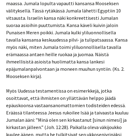
maassa. Jumala lopulta vapautti kansansa Mooseksen
välityksellä. Tässä rytäkässä Jumala lähetti Egyptiin 10
vitsausta. Israelin kansa näki konkreettisesti Jumalan
suoraa asioihin puuttumista. Kansa käveli kuivin jaloin
Punaisen Meren poikki. Jumala kulki yliluonnollisella
tavalla kansansa keskuudessa pilvi- ja tulipatsaassa. Kansa
myös näki, miten Jumala toimi yliluonnollisella tavalla
erämaassa antaen heille ruokaa ja juomaa. Näistä
ihmeellisistä asioista huolimatta kansa lankesi
epäjumalanpalvontaan ja moneen muuhun syntiin. (Ks. 2.
Mooseksen kirja).
Myös Uudessa testamentissa on esimerkkejä, jotka
osoittavat, että ihmisten on yllättävän helppo jäädä
epäuskoonsa vastaansanomattomien todisteiden edessä.
Eräässä tilanteessa Jeesus rukoilee Isää ja taivaasta kuuluu
Jumalan ääni: ”Minä olen sen kirkastanut [sinun nimesi] ja
kirkastan jälleen.” (Joh. 12:28). Paikalla oleva väkijoukko
kuulee äänen, mutta he tulkitsivat sen ukkosenjyrinäksi