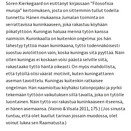
Sören Kierkegaard on esittänyt kirjassaan ”Filosofisia
muruja” kertomuksen, josta on sittemmin tullut todella
tunnettu. Hänen mukaansa Jumalan toiminta on
verrattavissa kuninkaaseen, joka rakastuu köyhään
piikatyttöön. Kuningas haluaa mennä tytön kanssa
naimisiin. Kuninkaalla on kuitenkin ongelma: jos hän
lähestyy tyttöä maan kuninkaana, tyttö todennäköisesti
suostuu avioliittoon vain, koska kuningas sitä pyyttää. Näin
ollen kuningas ei koskaan voisi päästä selville siitä,
rakastaako tyttö häntä oikeasti. On myös mahdollista,
että tytöllä olisi väärät motiivit, kuten kuningattaren
aseman tavoittelu. Kuningas kuitenkin ratkaisee
ongelman. Hän naamioituu köyhäksi talonpojaksi ja pyrkii
tekemään tyttöön vaikutuksen sillä tavalla, joka on tytölle
luontainen. Näin tyttö voi rakastua kuninkaaseen itseensä,
ei hänen asemaansa. (Vainio & Visala 2011, 175.) (Jos sinusta
tuntuu, että olet kuullut tarinan jossain muodossa, olet
voinut lukea sen Raamatusta.)