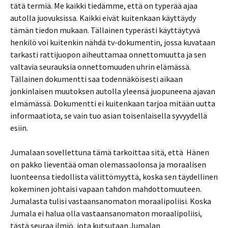
tätä termiä. Me kaikki tiedämme, että on typerää ajaa
autolla juovuksissa. Kaikki eivät kuitenkaan käyttäydy
tämän tiedon mukaan. Tällainen typerästi käyttäytyvä
henkilö voi kuitenkin nähdä tv-dokumentin, jossa kuvataan
tarkasti rattijuopon aiheuttamaa onnettomuutta ja sen
valtavia seurauksia onnettomuuden uhrin elämässä.
Tällainen dokumentti saa todennäköisesti aikaan
jonkinlaisen muutoksen autolla yleensä juopuneena ajavan
elmämässä. Dokumentti ei kuitenkaan tarjoa mitään uutta
informaatiota, se vain tuo asian toisenlaisella syvyydellä
esiin.
Jumalaan sovellettuna tämä tarkoittaa sitä, että Hänen
on pakko lieventää oman olemassaolonsa ja moraalisen
luonteensa tiedollista välittömyyttä, koska sen täydellinen
kokeminen johtaisi vapaan tahdon mahdottomuuteen.
Jumalasta tulisi vastaansanomaton moraalipoliisi. Koska
Jumala ei halua olla vastaansanomaton moraalipoliisi,
tästä seuraa ilmiö, jota kutsutaan Jumalan