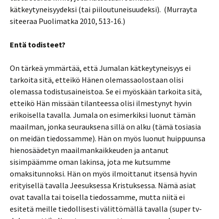
kätkeytyneisyydeksi (tai piiloutuneisuudeksi). (Murrayta
siteeraa Puolimatka 2010, 513-16.)
Entä todisteet?
On tärkeä ymmärtää, että Jumalan kätkeytyneisyys ei
tarkoita sitä, etteikö Hänen olemassaolostaan olisi
olemassa todistusaineistoa. Se ei myöskään tarkoita sitä,
etteikö Hän missään tilanteessa olisi ilmestynyt hyvin
erikoisella tavalla. Jumala on esimerkiksi luonut tämän
maailman, jonka seurauksena sillä on alku (tämä tosiasia
on meidän tiedossamme). Hän on myös luonut huippuunsa
hienosäädetyn maailmankaikkeuden ja antanut
sisimpäämme oman lakinsa, jota me kutsumme
omaksitunnoksi. Hän on myös ilmoittanut itsensä hyvin
erityisellä tavalla Jeesuksessa Kristuksessa. Nämä asiat
ovat tavalla tai toisella tiedossamme, mutta niitä ei
esitetä meille tiedollisesti välittömällä tavalla (super tv-