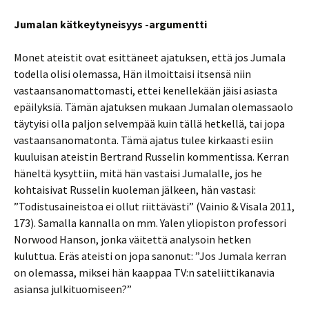
Jumalan kätkeytyneisyys -argumentti
Monet ateistit ovat esittäneet ajatuksen, että jos Jumala
todella olisi olemassa, Hän ilmoittaisi itsensä niin
vastaansanomattomasti, ettei kenellekään jäisi asiasta
epäilyksiä. Tämän ajatuksen mukaan Jumalan olemassaolo
täytyisi olla paljon selvempää kuin tällä hetkellä, tai jopa
vastaansanomatonta. Tämä ajatus tulee kirkaasti esiin
kuuluisan ateistin Bertrand Russelin kommentissa. Kerran
häneltä kysyttiin, mitä hän vastaisi Jumalalle, jos he
kohtaisivat Russelin kuoleman jälkeen, hän vastasi:
”Todistusaineistoa ei ollut riittävästi” (Vainio & Visala 2011,
173). Samalla kannalla on mm. Yalen yliopiston professori
Norwood Hanson, jonka väitettä analysoin hetken
kuluttua. Eräs ateisti on jopa sanonut: ”Jos Jumala kerran
on olemassa, miksei hän kaappaa TV:n sateliittikanavia
asiansa julkituomiseen?”