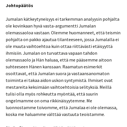
Johtopäätös
Jumalan kätkeytyneisyys ei tarkemman analyysin pohjalta
ole kovinkaan hyvä vasta-argumentti Jumalan
olemassaoloa vastaan. Olemme huomanneet, että teismin
pohjalta on pakko ajautua tilanteeseen, jossa Jumalalla ei
ole muuta vaihtoehtoa kuin ottaa riittävästi etäisyyttä
ihmisiin. Jumalan on turvattava vapaan tahdon
olemassaolo ja Hän haluaa, että me pääsemme aitoon
suhteeseen Hänen kanssaan. Raamatun esimerkit
osoittavat, että Jumalan suora ja vastaansanomaton
toiminta ei takaa aidon uskon syntymistä. Ihmiset ovat
mestareita keksimään vaihtoehtoisia selityksiä. Meillä
tulisi olla myös rohkeutta myöntää, että suurin
ongelmamme on oma rikkinäisyytemme. Me
luonnostamme toivomme, että Jumalaa ei ole olemassa,
koska me haluamme välttää vastuuta teoistamme.