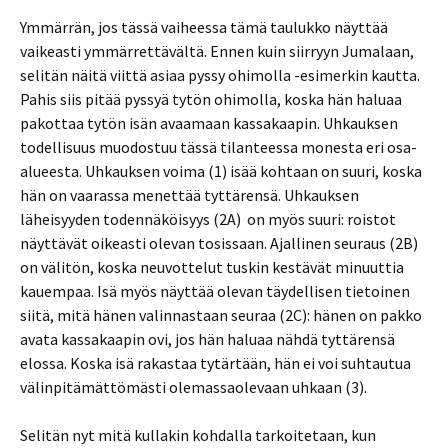
Ymmärrän, jos tässä vaiheessa tämä taulukko näyttää
vaikeasti ymmärrettävältä. Ennen kuin siirryyn Jumalaan,
selitän näitä viittä asiaa pyssy ohimolla -esimerkin kautta.
Pahis siis pitää pyssyä tytön ohimolla, koska hän haluaa
pakottaa tytön isän avaamaan kassakaapin. Uhkauksen
todellisuus muodostuu tässä tilanteessa monesta eri osa-
alueesta. Uhkauksen voima (1) isää kohtaan on suuri, koska
hän on vaarassa menettää tyttärensä. Uhkauksen
läheisyyden todennäköisyys (2A) on myös suuri: roistot
näyttävät oikeasti olevan tosissaan. Ajallinen seuraus (2B)
on välitön, koska neuvottelut tuskin kestävät minuuttia
kauempaa. Isä myös näyttää olevan täydellisen tietoinen
siitä, mitä hänen valinnastaan seuraa (2C): hänen on pakko
avata kassakaapin ovi, jos hän haluaa nähdä tyttärensä
elossa. Koska isä rakastaa tytärtään, hän ei voi suhtautua
välinpitämättömästi olemassaolevaan uhkaan (3).
Selitän nyt mitä kullakin kohdalla tarkoitetaan, kun