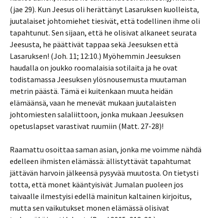
(jae 29). Kun Jeesus oli herättänyt Lasaruksen kuolleista,
juutalaiset johtomiehet tiesivät, että todellinen ihme oli
tapahtunut. Sen sijaan, että he olisivat alkaneet seurata
Jeesusta, he päättivät tappaa sekä Jeesuksen että
Lasaruksen! (Joh. 11; 12:10.) Myöhemmin Jeesuksen
haudalla on joukko roomalaisia sotilaita ja he ovat
todistamassa Jeesuksen ylösnousemusta muutaman
metrin päästä. Tämä ei kuitenkaan muuta heidän
elämäänsä, vaan he menevät mukaan juutalaisten
johtomiesten salaliittoon, jonka mukaan Jeesuksen
opetuslapset varastivat ruumiin (Matt. 27-28)!
Raamattu osoittaa saman asian, jonka me voimme nähdä
edelleen ihmisten elämässä: ällistyttävät tapahtumat
jättävän harvoin jälkeensä pysyvää muutosta. On tietysti
totta, että monet kääntyisivät Jumalan puoleen jos
taivaalle ilmestyisi edellä mainitun kaltainen kirjoitus,
mutta sen vaikutukset monen elämässä olisivat