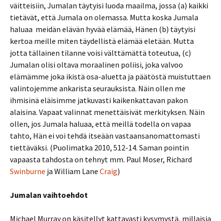
väitteisiin, Jumalan täytyisi luoda maailma, jossa (a) kaikki
tietävät, että Jumala on olemassa. Mutta koska Jumala
haluaa meidän elävän hyvää elämää, Hänen (b) täytyisi
kertoa meille miten täydellistä elämää eletään. Mutta
jotta tällainen tilanne voisi välttämättä toteutua, (c)
Jumalan olisi oltava moraalinen poliisi, joka valvoo
elämämme joka ikistä osa-aluetta ja päätöstä muistuttaen
valintojemme ankarista seurauksista. Näin ollen me
ihmisinä eläisimme jatkuvasti kaikenkattavan pakon
alaisina. Vapaat valinnat menettäisivät merkityksen. Näin
ollen, jos Jumala haluaa, että meillä todella on vapaa
tahto, Hän ei voi tehdä itseään vastaansanomattomasti
tiettäväksi. (Puolimatka 2010, 512-14. Saman pointin
vapaasta tahdosta on tehnyt mm. Paul Moser, Richard
Swinburne
ja William Lane
Craig
)
Jumalan vaihtoehdot
Michael Murray on käsitellyt kattavasti kysymystä, millaisia