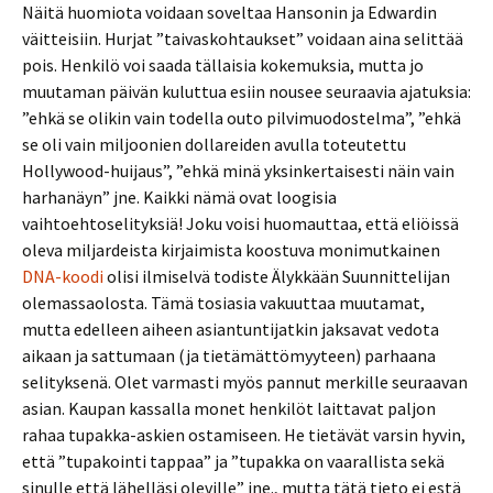
Näitä huomiota voidaan soveltaa Hansonin ja Edwardin
väitteisiin. Hurjat ”taivaskohtaukset” voidaan aina selittää
pois. Henkilö voi saada tällaisia kokemuksia, mutta jo
muutaman päivän kuluttua esiin nousee seuraavia ajatuksia:
”ehkä se olikin vain todella outo pilvimuodostelma”, ”ehkä
se oli vain miljoonien dollareiden avulla toteutettu
Hollywood-huijaus”, ”ehkä minä yksinkertaisesti näin vain
harhanäyn” jne. Kaikki nämä ovat loogisia
vaihtoehtoselityksiä! Joku voisi huomauttaa, että eliöissä
oleva miljardeista kirjaimista koostuva monimutkainen
DNA-koodi
olisi ilmiselvä todiste Älykkään Suunnittelijan
olemassaolosta. Tämä tosiasia vakuuttaa muutamat,
mutta edelleen aiheen asiantuntijatkin jaksavat vedota
aikaan ja sattumaan (ja tietämättömyyteen) parhaana
selityksenä. Olet varmasti myös pannut merkille seuraavan
asian. Kaupan kassalla monet henkilöt laittavat paljon
rahaa tupakka-askien ostamiseen. He tietävät varsin hyvin,
että ”tupakointi tappaa” ja ”tupakka on vaarallista sekä
sinulle että lähelläsi oleville” jne., mutta tätä tieto ei estä