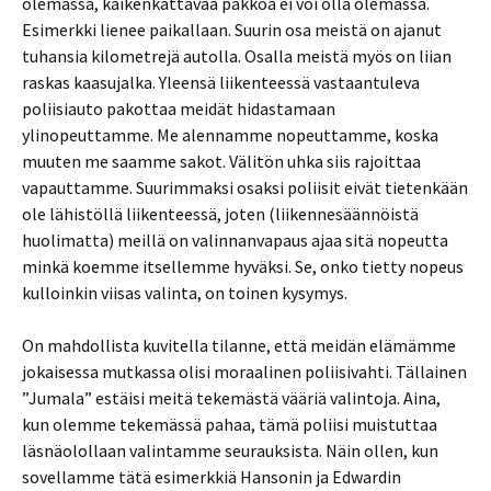
olemassa, kaikenkattavaa pakkoa ei voi olla olemassa.
Esimerkki lienee paikallaan. Suurin osa meistä on ajanut
tuhansia kilometrejä autolla. Osalla meistä myös on liian
raskas kaasujalka. Yleensä liikenteessä vastaantuleva
poliisiauto pakottaa meidät hidastamaan
ylinopeuttamme. Me alennamme nopeuttamme, koska
muuten me saamme sakot. Välitön uhka siis rajoittaa
vapauttamme. Suurimmaksi osaksi poliisit eivät tietenkään
ole lähistöllä liikenteessä, joten (liikennesäännöistä
huolimatta) meillä on valinnanvapaus ajaa sitä nopeutta
minkä koemme itsellemme hyväksi. Se, onko tietty nopeus
kulloinkin viisas valinta, on toinen kysymys.
On mahdollista kuvitella tilanne, että meidän elämämme
jokaisessa mutkassa olisi moraalinen poliisivahti. Tällainen
”Jumala” estäisi meitä tekemästä vääriä valintoja. Aina,
kun olemme tekemässä pahaa, tämä poliisi muistuttaa
läsnäolollaan valintamme seurauksista. Näin ollen, kun
sovellamme tätä esimerkkiä Hansonin ja Edwardin