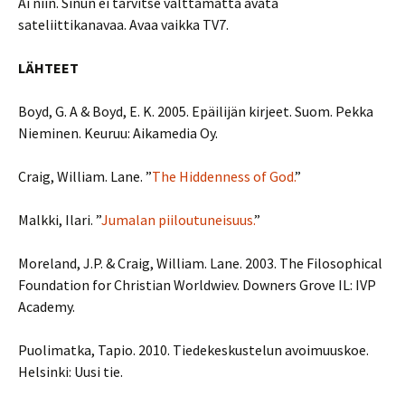
Ai niin. Sinun ei tarvitse välttämättä avata
sateliittikanavaa. Avaa vaikka TV7.
LÄHTEET
Boyd, G. A & Boyd, E. K. 2005. Epäilijän kirjeet. Suom. Pekka
Nieminen. Keuruu: Aikamedia Oy.
Craig, William. Lane. ”
The Hiddenness of God.
”
Malkki, Ilari. ”
Jumalan piiloutuneisuus.
”
Moreland, J.P. & Craig, William. Lane. 2003. The Filosophical
Foundation for Christian Worldwiev. Downers Grove IL: IVP
Academy.
Puolimatka, Tapio. 2010. Tiedekeskustelun avoimuuskoe.
Helsinki: Uusi tie.