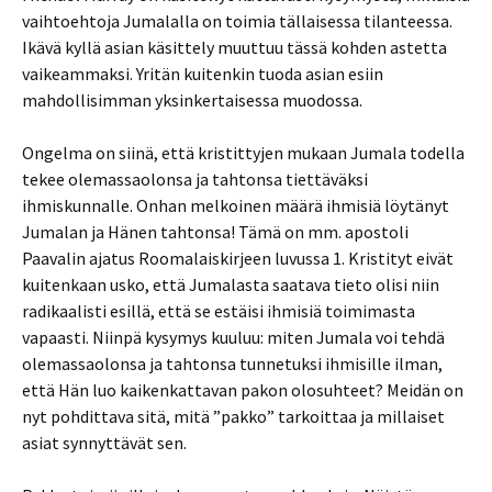
vaihtoehtoja Jumalalla on toimia tällaisessa tilanteessa.
Ikävä kyllä asian käsittely muuttuu tässä kohden astetta
vaikeammaksi. Yritän kuitenkin tuoda asian esiin
mahdollisimman yksinkertaisessa muodossa.
Ongelma on siinä, että kristittyjen mukaan Jumala todella
tekee olemassaolonsa ja tahtonsa tiettäväksi
ihmiskunnalle. Onhan melkoinen määrä ihmisiä löytänyt
Jumalan ja Hänen tahtonsa! Tämä on mm. apostoli
Paavalin ajatus Roomalaiskirjeen luvussa 1. Kristityt eivät
kuitenkaan usko, että Jumalasta saatava tieto olisi niin
radikaalisti esillä, että se estäisi ihmisiä toimimasta
vapaasti. Niinpä kysymys kuuluu: miten Jumala voi tehdä
olemassaolonsa ja tahtonsa tunnetuksi ihmisille ilman,
että Hän luo kaikenkattavan pakon olosuhteet? Meidän on
nyt pohdittava sitä, mitä ”pakko” tarkoittaa ja millaiset
asiat synnyttävät sen.