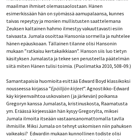
maailman ihmiset olemassaolostaan. Hänen
esimerkissään hän on syömässä aamupalaansa, kunnes
taivas repeytyy ja monien mullistusten saattelemana
Zeuksen kaltainen hahmo ilmestyy vakuuttavasti esiin
taivaasta. Jumala osoittaa Hansonia sormella ja nuhtelee
hänen epäuskoaan. Tällainen tilanne olisi Hansonin
mukaan ”ratkaisu kertakaikkiaan”. Hanson siis luo tietyn
käsityksen Jumalasta ja tekee sen perusteella päätelmän
siitä miten Hänen tulisi toimia. (Puolimatka 2010, 508-09.)
Samantapaisia huomioita esittää Edward Boyd klassikoksi
nousseessa kirjassa ”
Epäilijän kirjeet
”. Agnostikko-Edward
käy kirjeenvaihtoa uskovaisen (ja järkevän) poikansa
Gregoryn kanssa Jumalasta, kristinuskosta, Raamatusta
ym. Eräässä kirjeessään hän kysyy Gregorylta, miksei
Jumala ilmoita itseään vastaansanomattomalla tavlla
ihmisille. Miksi Jumala on tehnyt uskomisen niin pahuksen
vaikeaksi? Edwardin mukaan kunnollinen todiste olisi