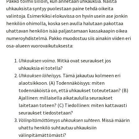
Pakko toimii silloin, kun annetaan uhkauksia. Näistä
uhkauksista syntyy puolestaan paine tehdä oikeita
valintoja. Esimerkiksi elokuvissa on hyvin usein ase jonkin
henkilön ohimolla, koska sen avulla halutaan pakottaa
uhattavan henkilön isää paljastamaan kassakaapin oikea
numeroyhdistelmä. Pakko muodostuu siis ainakin viiden eri
osa-alueen vuorovaikutuksesta:
Uhkauksen voima.
Mitkä ovat seuraukset jos
uhkauksia ei totella?
Uhkauksen läheisyys.
Tämä jakautuu kolmeen eri
alaotsikkoon. (A) Todennäköisyys: miten
todennäköistä on, että uhkaukset toteutetaan? (B)
Ajallinen: millaisella aikataululla seuraukset
laitetaan toteen? (C) Tiedollinen: miten kattavasti
seuraukset tiedostetaan?
Välinpitämättömyys uhkauksen suhteen.
Missä määrin
uhattu henkilö suhtautuu uhkauksiin
välinpitämättömästi?