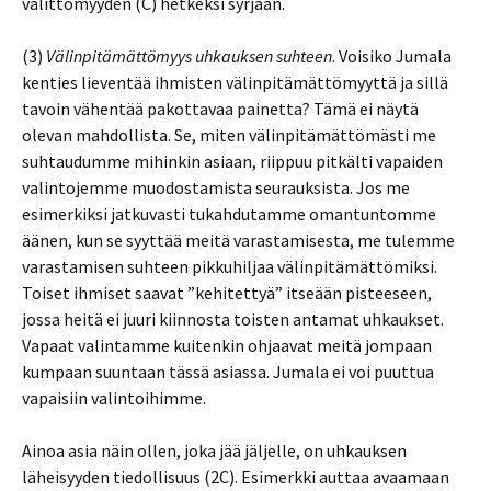
välittömyyden (C) hetkeksi syrjään.
(3)
Välinpitämättömyys uhkauksen suhteen
. Voisiko Jumala
kenties lieventää ihmisten välinpitämättömyyttä ja sillä
tavoin vähentää pakottavaa painetta? Tämä ei näytä
olevan mahdollista. Se, miten välinpitämättömästi me
suhtaudumme mihinkin asiaan, riippuu pitkälti vapaiden
valintojemme muodostamista seurauksista. Jos me
esimerkiksi jatkuvasti tukahdutamme omantuntomme
äänen, kun se syyttää meitä varastamisesta, me tulemme
varastamisen suhteen pikkuhiljaa välinpitämättömiksi.
Toiset ihmiset saavat ”kehitettyä” itseään pisteeseen,
jossa heitä ei juuri kiinnosta toisten antamat uhkaukset.
Vapaat valintamme kuitenkin ohjaavat meitä jompaan
kumpaan suuntaan tässä asiassa. Jumala ei voi puuttua
vapaisiin valintoihimme.
Ainoa asia näin ollen, joka jää jäljelle, on uhkauksen
läheisyyden tiedollisuus (2C). Esimerkki auttaa avaamaan