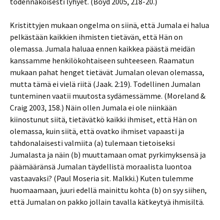
todennäköisesti lyhyet. (Boyd 2005, 218-20.)
Kristittyjen mukaan ongelma on siinä, että Jumala ei halua
pelkästään kaikkien ihmisten tietävän, että Hän on
olemassa. Jumala haluaa ennen kaikkea päästä meidän
kanssamme henkilökohtaiseen suhteeseen. Raamatun
mukaan pahat henget tietävät Jumalan olevan olemassa,
mutta tämä ei vielä riitä (Jaak. 2:19). Todellinen Jumalan
tunteminen vaatii muutosta sydämessämme. (Moreland &
Craig 2003, 158.) Näin ollen Jumala ei ole niinkään
kiinostunut siitä, tietävätkö kaikki ihmiset, että Hän on
olemassa, kuin siitä, että ovatko ihmiset vapaasti ja
tahdonalaisesti valmiita (a) tulemaan tietoiseksi
Jumalasta ja näin (b) muuttamaan omat pyrkimyksensä ja
päämääränsä Jumalan täydellistä moraalista luontoa
vastaavaksi? (Paul Moseria sit. Malkki.) Kuten tulemme
huomaamaan, juuri edellä mainittu kohta (b) on syy siihen,
että Jumalan on pakko jollain tavalla kätkeytyä ihmisiltä.