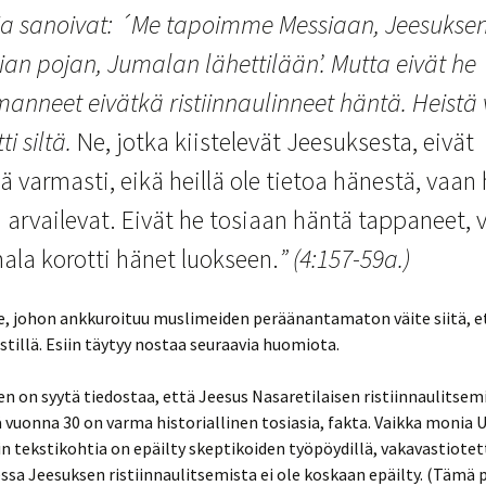
a sanoivat: ´Me tapoimme Messiaan, Jeesuksen
ian pojan, Jumalan lähettilään’. Mutta eivät he
ja pahuus
ilemonille
manneet eivätkä ristiinnaulinneet häntä. Heistä 
lisuuden
ankeliumit
ti siltä.
Ne, jotka kiistelevät Jeesuksesta, eivät
ta
ä varmasti, eikä heillä ole tietoa hänestä, vaan
ankeliumit
n arvailevat. Eivät he tosiaan häntä tappaneet, 
a
kutus
ala korotti hänet luokseen.
” (4:157-59a.)
1.
eesus?
unta &
e, johon ankkuroituu muslimeiden peräänantamaton väite siitä, e
2. Nousiko
ta?
ristillä. Esiin täytyy nostaa seuraavia huomiota.
3.
den on syytä tiedostaa, että Jeesus Nasaretilaisen ristiinnaulitse
arastettuja
aamatun
 vuonna 30 on varma historiallinen tosiasia, fakta. Vaikka monia 
 tekstikohtia on epäilty skeptikoiden työpöydillä, vakavastiote
elma
sa Jeesuksen ristiinnaulitsemista ei ole koskaan epäilty. (Tämä
aamattua