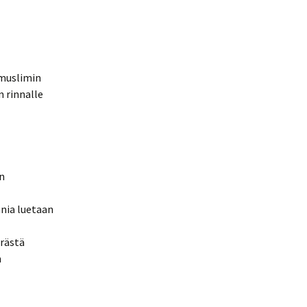
 muslimin
n rinnalle
n
ania luetaan
rästä
n