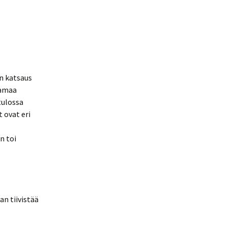
n katsaus
samaa
tulossa
t ovat eri
n toi
an tiivistää