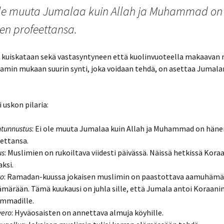
Jonathan Haidt:
tan ja
ole muuta Jumalaa kuin Allah ja Muhammad on
Ahdistunut sukupolvi
ntekijänä
sesta
en profeettansa.
Kirjaesittely: Neljä
muksen
näkemystä helvetistä
2
 kuiskataan sekä vastasyntyneen että kuolinvuoteella makaavan
Michael Behe: Darwin
 & ihminen
lamin mukaan suurin synti, joka voidaan tehdä, on asettaa Jumala
Devolves – The New
2
Scientific Evidence About
DNA That Challenge
 hullu vai
Evolution
i uskon pilaria:
Michael Behe: The Edge
: William
en taustat
of Evolution – The Search
rik
tunnustus
for the Limits of
: Ei ole muuta Jumalaa kuin Allah ja Muhammad on häne
Darwinism
ettansa.
us
: Muslimien on rukoiltava viidesti päivässä. Näissä hetkissä Kora
rsumi ja
Michael Egnor, The
aksi.
ing
Immortal Mind
to
: Ramadan-kuussa jokaisen muslimin on paastottava aamuhämä
ietävyys &
– Luvattu
ämärään. Tämä kuukausi on juhla sille, että Jumala antoi Koraani
Michael Kruger:
ahto:
Christianity at the
mmadille.
Crossroads
vero
: Hyväosaisten on annettava almuja köyhille.
en