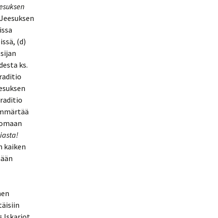
esuksen
 Jeesuksen
issa
ssä, (d)
sijan
desta ks.
raditio
eesuksen
raditio
 ymmärtää
enomaan
iasta!
n kaiken
mään
nen
täisiin
s Iskariot