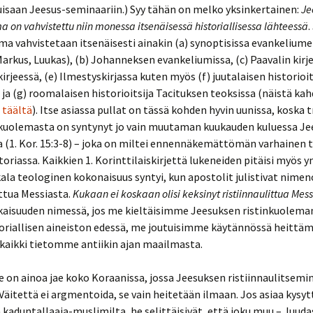
uisaan Jeesus-seminaariin.) Syy tähän on melko yksinkertainen:
Je
ytit & Uusi
a on vahvistettu niin monessa itsenäisessä historiallisessa lähteessä
.
olevat ja
umalat
n taustat
ma vahvistetaan itsenäisesti ainakin (a) synoptisissa evankeliume
s)
arkus, Luukas), (b) Johanneksen evankeliumissa, (c) Paavalin kirjei
ntin
irjeessä, (e) Ilmestyskirjassa kuten myös (f) juutalaisen historioit
ta
ja (g) roomalaisen historioitsija Tacituksen teoksissa (näistä kah
n
täältä
). Itse asiassa pullat on tässä kohden hyvin uunissa, koska t
ntin
ilistelyä?
rjoitukset
kuolemasta on syntynyt jo vain muutaman kuukauden kuluessa J
(1. Kor. 15:3-8) – joka on miltei ennennäkemättömän varhainen t
tieteen
ntin
storiassa. Kaikkien 1. Korinttilaiskirjettä lukeneiden pitäisi myös
ala teologinen kokonaisuus syntyi, kun apostolit julistivat nim
ittua Messiasta.
Kukaan ei koskaan olisi keksinyt ristiinnaulittua Mess
ntin
ntti
isuuden nimessä, jos me kieltäisimme Jeesuksen ristinkuolema
oriallisen aineiston edessä, me joutuisimme käytännössä heittä
antaa
kaikki tietomme antiikin ajan maailmasta.
toa!
e on ainoa jae koko Koraanissa, jossa Jeesuksen ristiinnaulitsemi
entin
liko
 Väitettä ei argmentoida, se vain heitetään ilmaan. Jos asiaa kysyt
linen
a kaduntallaaja-muslimilta, he selittäisivät, että joku muu – Juuda