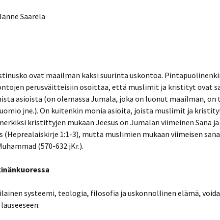
en
 uskoon?
 – William
 Janne Saarela
ri (n.
rje luvut
C. S. Lewis: Ihmeet –
sen &
alustava tutkimus
gelmat
gumentti
drialainen
rje luvut 5-
C. Stephen Evans:
ajien
Kätkeytynyt Jumala
n käännös
istinusko ovat maailman kaksi suurinta uskontoa. Pintapuolinenki
tomat
160)
rje luvut 8-
Carl Trueman: The Rise
ntojen perusväitteisiin osoittaa, että muslimit ja kristityt ovat 
and Triumph of the
Modern Self
ista asioista (on olemassa Jumala, joka on luonut maailman, on 
1483-1546)
ntekijänä
Nainen
uomio jne.). On kuitenkin monia asioita, joista muslimit ja kristity
ko
Darrell Bock: Breaking
merkiksi kristittyjen mukaan Jeesus on Jumalan viimeinen Sana ja
5-254)
the Da Vinci -Code.
n
s (Heprealaiskirje 1:1-3), mutta muslimien mukaan viimeisen sana
isten
Muhammad (570-632 jKr.).
nen
Gregory Koukl: Taktinen
viisaus
ntekijänä
ta
kirjasta
kinänkuoressa
John Lennox:
Tähtäimessä Jumala.
 ja
Miksi uusateistit osuvat
lainen systeemi, teologia, filosofia ja uskonnollinen elämä, voida
teleminen
harhaan?
 lauseeseen:
ntekijänä
ta