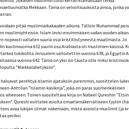
nvaellus
: Jokaisen muslimin tulisi kerran elämässään tehdä
saolo:
Michael Kruger: The
Question of Canon
nvaellusmatka Mekkaan. Tämä on velvollisuuksista ainoa, jonka vo
kerran.
koitus
N. T. Wright: Into the
saolo:
. 4:17
Heart of Romans
 voidaan pitää muslimiaikakauden alkuna. Tällöin Muhammad peru
alam-
n muslimiyhteisön. Islam levisi ensimmäisen sadan vuoden aikan
Nabeel Qureshi: Etsin
 nopeasti vallaten suuria osia kristillistyneestä maailmasta. Jo
Allahia löysin Jeesuksen
saolo:
kuolinvuonna 632 suurin osa Arabiasta oli muslimien käsissä. Kri
ologinen
ichard
Nabeel Qureshi: Vain yksi
tärkeä tukikohta Jerusalem valloitettiin vuonna 638, ja Egyptin A
Jumala: Allah vai Jeesus?
valtaansa vuonna 642. Tämä on yksi iso tausta sille miksi kristinus
saolo:
 lopulta ”Miekkalähetyksiin”.
tti
Stephen C. Meyer:
Return of the God
Hypothesis
a haluavat perehtyä islamin ajatuksiin paremmin, suosittelen luk
saolo:
uminen
umentit
een-Anttilan ”Islamin käsikirja”, joka on paras suomenkielinen
Stephen C. Meyer:
s aiheeseen. Toinen suositeltava kirja on Nabeel Qureshin ”Etsin
Signature in the Cell
nkeliumit
ikokemus
uksen”. Qureshi esittelee asioita omaelämäkerralliseen tyyliin (hä
 teos avaa lukijan silmät näkemään, mistä asioista muslimit (ja kri
Tapio Puolimatka: Lapsen
ihmisoikeus – Oikeus
taa periksi.
nkeliumit
isään ja äitiin
suuden
an