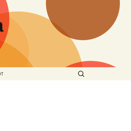
a
Haku:
OT
loste