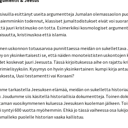
gumentit & Jeesus
Tapio Puolimatka:
huudesta
Seksuaalivallankumous –
e
perheen ja kulttuurin
 sivuilla esittänyt useita argumentteja Jumalan olemassaolon puo
romahdus
pi
aiemminkin todennut, klassiset jumaltodistukset eivät voi suoran
emonin
Tapio Puolimatka:
ttä juuri kristinusko on totta. Esimerkiksi kosmologiset argument
i
Sukupuoli muutoksessa
aisuutta, kristinuskoa että islamia.
ukkaan
men uskonnon totuusarvoa punnittaessa meidän on sukellettava
yytti
y on yksinkertaisesti se, että näiden monoteististen uskontojen 
 haaste
us ja
det koskevat juuri Jeesusta. Tässä kirjoituksessa aihe on rajattu k
erimielisyyksiin. Kysymys on hyvin yksinkertainen: kumpi kirja anta
ksesta, Uusi testamentti vai Koraani?
n täytyi
me tarkastella Jeesuksen elämää, meidän on sukelletta historiaa
minä olen:
ilmoita
eksen
). Joudumme siis käsitellä historiallisia dokumentteja. Toinen do
taman vuosikymmenen kuluessa Jeesuksen kuoleman jälkeen. To
ttomasti?
syntyi 600 vuotta myöhemmin. Ehkä jo tässä vaiheessa osa lukijoi
postolien
malleko puolelle historian vaaka kallistuu.
tiikka?