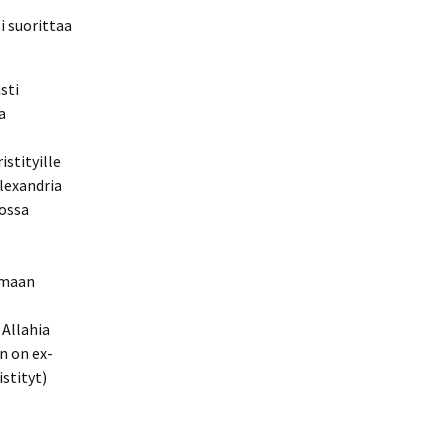
i suorittaa
sti
a
stityille
lexandria
kossa
emaan
 Allahia
n on ex-
stityt)