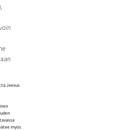
,
vain
 he
vaan
ttä Jeesus
minen
Uuden
ttavassa
 pätee myös