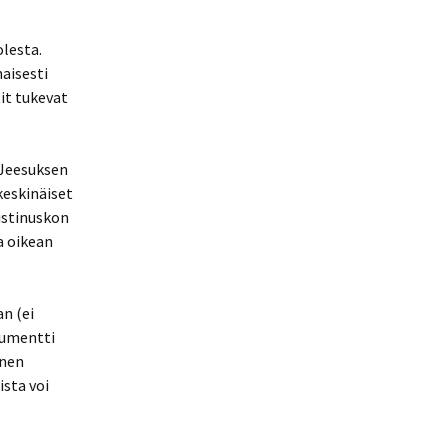
lesta.
aisesti
it tukevat
 Jeesuksen
keskinäiset
ristinuskon
a oikean
n (ei
kumentti
inen
sta voi