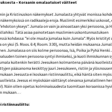
on, onko
anhan
suksesta – Koraanin omalaatuiset väitteet
sa?
amin ja Kristinuskon näkemykset Jumalasta yhtyvät monissa kohde
vali tiesi
 näkemyksissä on radikaaleja eroja. Muslimit esimerkiksi uskovat, 
utta?
ehdoton ykseys”. Jumala on vain ja ainoastaan yksi persoona, ja 
tin
Allahiksi. Tätä asiaa painotetaan muslimien uskontunnustuksen
sä kohdassa: ”ei ole muuta jumalaa kuin Jumala”. Myös kristityt 
 on yksi (5. Moos. 6:4; Room. 3:30), mutta heidän mukaansa Jumal
sta
nia (Room.
en. Jumalassa on siis kolme persoonaa, Isä, Poika ja Pyhä Henki.
ntoja
ntin
maluuden toinen persoona syntyi ihmiseksi, ja kuoli ihmiskunnan s
nnan
umala kuitenkin herätti Jeesuksen kolmantena päivänä kuolleista
 –
ittyjen pääsanoma keskittyy juuri Jeesukseen, ristiin ja ylösnous
mentit
umala
ukaan Jeesusta ei koskaan ristiinnaulittu, eikä häntä siten myö
disti?
uolleista. Jeesus ei myöskään väittänyt olevansa jumalallinen hen
ALASTA
iläiskirje
!). Näin ollen opetus kolminaisuudesta tuomitaan koraanissa hyvin
David
nin mukaan…
8:19
 ristiinnauliittu:
aruch
 vaikea