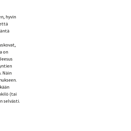
n, hyvin
että
Häntä
uskovat,
a on
 Jeesus
yntien
. Näin
emukseen.
skään
kilö (tai
 selvästi.