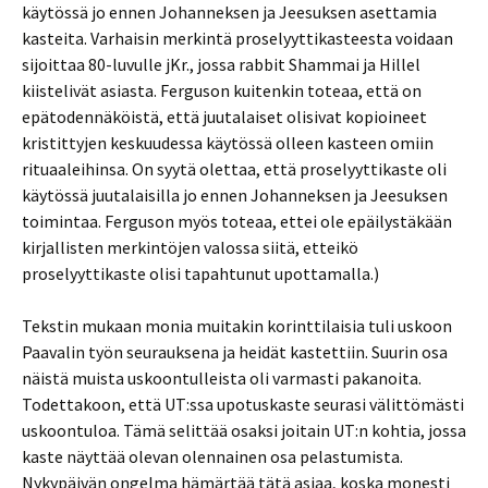
käytössä jo ennen Johanneksen ja Jeesuksen asettamia
kasteita. Varhaisin merkintä proselyyttikasteesta voidaan
sijoittaa 80-luvulle jKr., jossa rabbit Shammai ja Hillel
kiistelivät asiasta. Ferguson kuitenkin toteaa, että on
epätodennäköistä, että juutalaiset olisivat kopioineet
kristittyjen keskuudessa käytössä olleen kasteen omiin
rituaaleihinsa. On syytä olettaa, että proselyyttikaste oli
käytössä juutalaisilla jo ennen Johanneksen ja Jeesuksen
toimintaa. Ferguson myös toteaa, ettei ole epäilystäkään
kirjallisten merkintöjen valossa siitä, etteikö
proselyyttikaste olisi tapahtunut upottamalla.)
Tekstin mukaan monia muitakin korinttilaisia tuli uskoon
Paavalin työn seurauksena ja heidät kastettiin. Suurin osa
näistä muista uskoontulleista oli varmasti pakanoita.
Todettakoon, että UT:ssa upotuskaste seurasi välittömästi
uskoontuloa. Tämä selittää osaksi joitain UT:n kohtia, jossa
kaste näyttää olevan olennainen osa pelastumista.
Nykypäivän ongelma hämärtää tätä asiaa, koska monesti