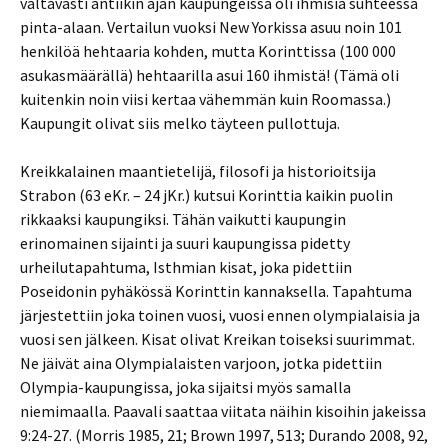
valtavasti antiikin ajan kaupungeissa oli ihmisiä suhteessa
pinta-alaan. Vertailun vuoksi New Yorkissa asuu noin 101
henkilöä hehtaaria kohden, mutta Korinttissa (100 000
asukasmäärällä) hehtaarilla asui 160 ihmistä! (Tämä oli
kuitenkin noin viisi kertaa vähemmän kuin Roomassa.)
Kaupungit olivat siis melko täyteen pullottuja.
Kreikkalainen maantietelijä, filosofi ja historioitsija
Strabon (63 eKr. – 24 jKr.) kutsui Korinttia kaikin puolin
rikkaaksi kaupungiksi. Tähän vaikutti kaupungin
erinomainen sijainti ja suuri kaupungissa pidetty
urheilutapahtuma, Isthmian kisat, joka pidettiin
Poseidonin pyhäkössä Korinttin kannaksella. Tapahtuma
järjestettiin joka toinen vuosi, vuosi ennen olympialaisia ja
vuosi sen jälkeen. Kisat olivat Kreikan toiseksi suurimmat.
Ne jäivät aina Olympialaisten varjoon, jotka pidettiin
Olympia-kaupungissa, joka sijaitsi myös samalla
niemimaalla. Paavali saattaa viitata näihin kisoihin jakeissa
9:24-27. (Morris 1985, 21; Brown 1997, 513; Durando 2008, 92,