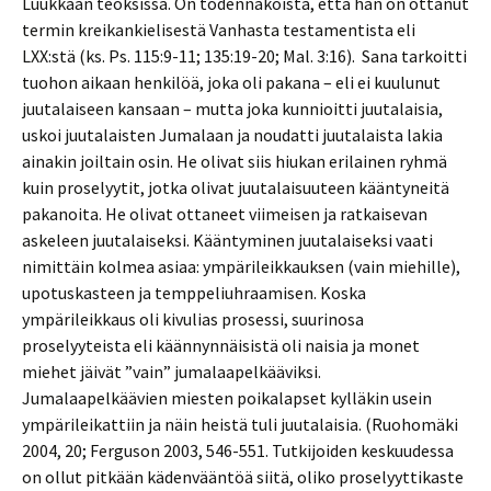
Luukkaan teoksissa. On todennäköistä, että hän on ottanut
termin kreikankielisestä Vanhasta testamentista eli
LXX:stä (ks. Ps. 115:9-11; 135:19-20; Mal. 3:16). Sana tarkoitti
tuohon aikaan henkilöä, joka oli pakana – eli ei kuulunut
juutalaiseen kansaan – mutta joka kunnioitti juutalaisia,
uskoi juutalaisten Jumalaan ja noudatti juutalaista lakia
ainakin joiltain osin. He olivat siis hiukan erilainen ryhmä
kuin proselyytit, jotka olivat juutalaisuuteen kääntyneitä
pakanoita. He olivat ottaneet viimeisen ja ratkaisevan
askeleen juutalaiseksi. Kääntyminen juutalaiseksi vaati
nimittäin kolmea asiaa: ympärileikkauksen (vain miehille),
upotuskasteen ja temppeliuhraamisen. Koska
ympärileikkaus oli kivulias prosessi, suurinosa
proselyyteista eli käännynnäisistä oli naisia ja monet
miehet jäivät ”vain” jumalaapelkääviksi.
Jumalaapelkäävien miesten poikalapset kylläkin usein
ympärileikattiin ja näin heistä tuli juutalaisia. (Ruohomäki
2004, 20; Ferguson 2003, 546-551. Tutkijoiden keskuudessa
on ollut pitkään kädenvääntöä siitä, oliko proselyyttikaste