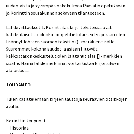
uudenlaista ja syvempää näkökulmaa Paavalin opetukseen
ja Korinttin seurakunnan sekavaan tilanteeseen.
Lähdeviittaukset 1. Korinttilaiskirje-teksteissä ovat
kahdenlaiset. Joidenkin nippelitietolauseiden perään olen
lisännyt lähteen suoraan tekstiin () -merkkien sisälle.
Suuremmat kokonaisuudet ja asiaan liittyvät
kakkostasonkeskustelut olen laittanut alas [] -merkkien
sisälle. Nämä lähdemerkinnät voi tarkistaa kirjoituksen
alalaidasta.
JOHDANTO
Tulen käsittelemään kirjeen taustoja seuraavien otsikkojen
avulla:
Korinttin kaupunki
Historiaa