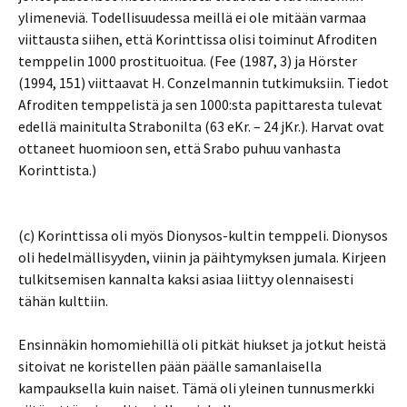
ylimeneviä. Todellisuudessa meillä ei ole mitään varmaa
viittausta siihen, että Korinttissa olisi toiminut Afroditen
temppelin 1000 prostituoitua. (Fee (1987, 3) ja Hörster
(1994, 151) viittaavat H. Conzelmannin tutkimuksiin. Tiedot
Afroditen temppelistä ja sen 1000:sta papittaresta tulevat
edellä mainitulta Strabonilta (63 eKr. – 24 jKr.). Harvat ovat
ottaneet huomioon sen, että Srabo puhuu vanhasta
Korinttista.)
(c) Korinttissa oli myös Dionysos-kultin temppeli. Dionysos
oli hedelmällisyyden, viinin ja päihtymyksen jumala. Kirjeen
tulkitsemisen kannalta kaksi asiaa liittyy olennaisesti
tähän kulttiin.
Ensinnäkin homomiehillä oli pitkät hiukset ja jotkut heistä
sitoivat ne koristellen pään päälle samanlaisella
kampauksella kuin naiset. Tämä oli yleinen tunnusmerkki