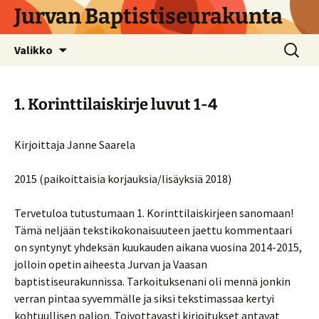
Siirry
Jurvan Baptistiseurakunta
sisältöön
Haku:
Valikko
1. Korinttilaiskirje luvut 1-4
Kirjoittaja Janne Saarela
2015 (paikoittaisia korjauksia/lisäyksiä 2018)
Tervetuloa tutustumaan 1. Korinttilaiskirjeen sanomaan!
Tämä neljään tekstikokonaisuuteen jaettu kommentaari
on syntynyt yhdeksän kuukauden aikana vuosina 2014-2015,
jolloin opetin aiheesta Jurvan ja Vaasan
baptistiseurakunnissa. Tarkoituksenani oli mennä jonkin
verran pintaa syvemmälle ja siksi tekstimassaa kertyi
kohtuullisen paljon. Toivottavasti kirjoitukset antavat