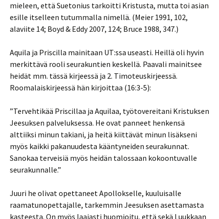
mieleen, että Suetonius tarkoitti Kristusta, mutta toi asian
esille itselleen tutummalla nimellä. (Meier 1991, 102,
alaviite 14; Boyd & Eddy 2007, 124; Bruce 1988, 347.)
Aquila ja Priscilla mainitaan UT:ssa useasti. Heillä oli hyvin
merkittävä rooli seurakuntien keskellä. Paavali mainitsee
heidät mm. tässä kirjeessä ja 2. Timoteuskirjeessä.
Roomalaiskirjeessä hän kirjoittaa (16:3-5):
”Tervehtikää Priscillaa ja Aquilaa, työtovereitani Kristuksen
Jeesuksen palveluksessa. He ovat panneet henkensä
alttiiksi minun takiani, ja heitä kiittävät minun lisäkseni
myös kaikki pakanuudesta kääntyneiden seurakunnat.
Sanokaa terveisiä myös heidän talossaan kokoontuvalle
seurakunnalle.”
Juuri he olivat opettaneet Apollokselle, kuuluisalle
raamatunopettajalle, tarkemmin Jeesuksen asettamasta
kasteesta. On myös laajasti huomioitu, että sekä Luukkaan