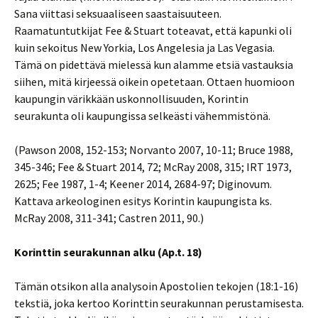
Sana viittasi seksuaaliseen saastaisuuteen.
Raamatuntutkijat Fee & Stuart toteavat, että kapunki oli
kuin sekoitus New Yorkia, Los Angelesia ja Las Vegasia.
Tämä on pidettävä mielessä kun alamme etsiä vastauksia
siihen, mitä kirjeessä oikein opetetaan. Ottaen huomioon
kaupungin värikkään uskonnollisuuden, Korintin
seurakunta oli kaupungissa selkeästi vähemmistönä.
(Pawson 2008, 152-153; Norvanto 2007, 10-11; Bruce 1988,
345-346; Fee & Stuart 2014, 72; McRay 2008, 315; IRT 1973,
2625; Fee 1987, 1-4; Keener 2014, 2684-97; Diginovum.
Kattava arkeologinen esitys Korintin kaupungista ks.
McRay 2008, 311-341; Castren 2011, 90.)
Korinttin seurakunnan alku (Ap.t. 18)
Tämän otsikon alla analysoin Apostolien tekojen (18:1-16)
tekstiä, joka kertoo Korinttin seurakunnan perustamisesta.