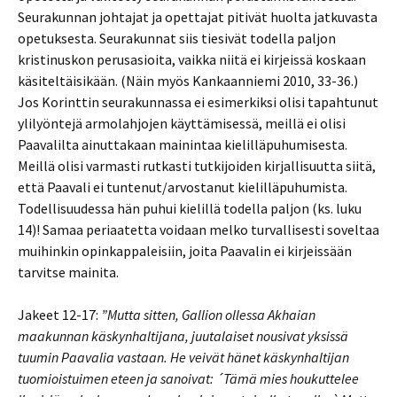
Seurakunnan johtajat ja opettajat pitivät huolta jatkuvasta
opetuksesta. Seurakunnat siis tiesivät todella paljon
kristinuskon perusasioita, vaikka niitä ei kirjeissä koskaan
käsiteltäisikään. (Näin myös Kankaanniemi 2010, 33-36.)
Jos Korinttin seurakunnassa ei esimerkiksi olisi tapahtunut
ylilyöntejä armolahjojen käyttämisessä, meillä ei olisi
Paavalilta ainuttakaan mainintaa kielilläpuhumisesta.
Meillä olisi varmasti rutkasti tutkijoiden kirjallisuutta siitä,
että Paavali ei tuntenut/arvostanut kielilläpuhumista.
Todellisuudessa hän puhui kielillä todella paljon (ks. luku
14)! Samaa periaatetta voidaan melko turvallisesti soveltaa
muihinkin opinkappaleisiin, joita Paavalin ei kirjeissään
tarvitse mainita.
Jakeet 12-17:
”Mutta sitten, Gallion ollessa Akhaian
maakunnan käskynhaltijana, juutalaiset nousivat yksissä
tuumin Paavalia vastaan. He veivät hänet käskynhaltijan
tuomioistuimen eteen ja sanoivat: ´Tämä mies houkuttelee