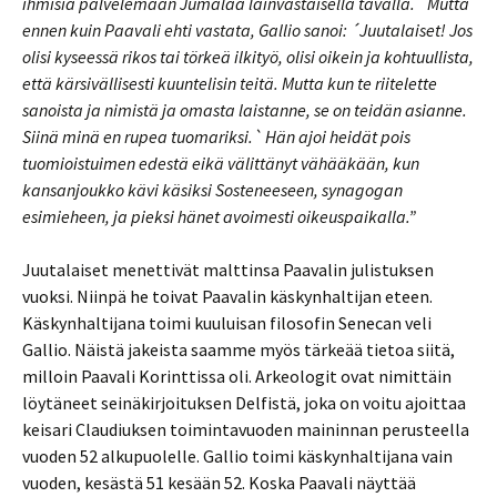
ihmisiä palvelemaan Jumalaa lainvastaisella tavalla.` Mutta
ennen kuin Paavali ehti vastata, Gallio sanoi: ´Juutalaiset! Jos
olisi kyseessä rikos tai törkeä ilkityö, olisi oikein ja kohtuullista,
että kärsivällisesti kuuntelisin teitä. Mutta kun te riitelette
sanoista ja nimistä ja omasta laistanne, se on teidän asianne.
Siinä minä en rupea tuomariksi.` Hän ajoi heidät pois
tuomioistuimen edestä eikä välittänyt vähääkään, kun
kansanjoukko kävi käsiksi Sosteneeseen, synagogan
esimieheen, ja pieksi hänet avoimesti oikeuspaikalla.”
Juutalaiset menettivät malttinsa Paavalin julistuksen
vuoksi. Niinpä he toivat Paavalin käskynhaltijan eteen.
Käskynhaltijana toimi kuuluisan filosofin Senecan veli
Gallio. Näistä jakeista saamme myös tärkeää tietoa siitä,
milloin Paavali Korinttissa oli. Arkeologit ovat nimittäin
löytäneet seinäkirjoituksen Delfistä, joka on voitu ajoittaa
keisari Claudiuksen toimintavuoden maininnan perusteella
vuoden 52 alkupuolelle. Gallio toimi käskynhaltijana vain
vuoden, kesästä 51 kesään 52. Koska Paavali näyttää