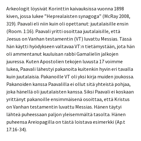
Arkeologit löysivät Korinttin kaivauksissa vuonna 1898
kiven, jossa lukee ”Heprealaisten synagoga” (McRay 2008,
319). Paavali eli niin kuin oli opettanut: juutalaisille ensin
(Room. 1:16). Paavali yritti osoittaa juutalaisille, että
Jeesus on Vanhan testamentin (VT) luvattu Messias. Tässä
hän käytti hyödykseen valtavaa VT:n tietämystään, jota hän
oli ammentanut kuuluisan rabbi Gamalielin jalkojen
juuressa. Kuten Apostolien tekojen luvusta 17 voimme
lukea, Paavali lähestyi pakanoita kuitenkin hyvin eri tavalla
kuin juutalaisia. Pakanoille VT oli yksi kirja muiden joukossa.
Pakanoiden kanssa Paavalilla ei ollut sitä yhteistä pohjaa,
joka hänellä oli juutalaisten kanssa. Siksi Paavali ei koskaan
yrittänyt pakanoille ensimmäisenä osoittaa, että Kristus
on Vanhan testamentin luvattu Messias. Hänen täytyi
lähteä puheessaan paljon yleisemmältä tasolta. Hänen
puheensa Areiopagilla on tästä loistava esimerkki (Ap.t
17:16-34).