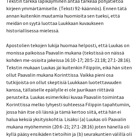
Tekstin tarkka läpikäyminen antaa tärkeää pohjatietoa
kirjeen ymmärtämiselle. (Teksti 92-käännös). Ennen tätä
annan kuitenkin muutamia huomioita sen tueksi, että
meidän on syytä luottaa Luukkaan kuvaukseen
historiallisessa mielessä.
Apostolien tekojen lukija huomaa helposti, että Luukas on
monissa paikoissa Paavalin mukana (tekstissä on näissä
kohden me-osioita jakeissa 16:10-17; 20:5-21:18; 27:1-28:16).
Tekstin mukaan Luukas jäi kuitenkin Filippiin, eikä hän siten
ollut Paavalin mukana Korinttissa. Vaikka pieni osa
tutkijoista on ollut skeptisiä Luukkaan luotettavuuden
kanssa, tällaiselle epäilylle ei ole juurikaan riittäviä
perusteita. Luukas esimerkiksi kuvaa Paavalin toimintaa
Korinttissa melko lyhyesti suhteessa Filippin tapahtumiin,
jossa hän itse oli läsnä ja tämä kertoo siitä, että hän ei
halua keksiä yksityiskohtia. Lisäksi (a) Luukas oli Paavalin
mukana myöhemmin (20:6-21; 27:1-28:16) joten hänellä oli
kyllä pääsy ensikäden tietoihin ja (b) seurakuntien välillä oli