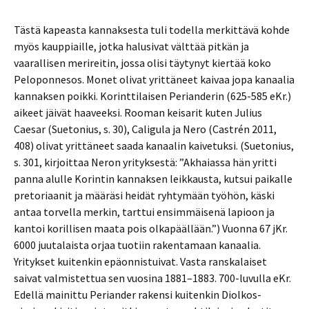
Tästä kapeasta kannaksesta tuli todella merkittävä kohde
myös kauppiaille, jotka halusivat välttää pitkän ja
vaarallisen merireitin, jossa olisi täytynyt kiertää koko
Peloponnesos. Monet olivat yrittäneet kaivaa jopa kanaalia
kannaksen poikki. Korinttilaisen Perianderin (625-585 eKr.)
aikeet jäivät haaveeksi. Rooman keisarit kuten Julius
Caesar (Suetonius, s. 30), Caligula ja Nero (Castrén 2011,
408) olivat yrittäneet saada kanaalin kaivetuksi. (Suetonius,
s. 301, kirjoittaa Neron yrityksestä: ”Akhaiassa hän yritti
panna alulle Korintin kannaksen leikkausta, kutsui paikalle
pretoriaanit ja määräsi heidät ryhtymään työhön, käski
antaa torvella merkin, tarttui ensimmäisenä lapioon ja
kantoi korillisen maata pois olkapäällään.”) Vuonna 67 jKr.
6000 juutalaista orjaa tuotiin rakentamaan kanaalia.
Yritykset kuitenkin epäonnistuivat. Vasta ranskalaiset
saivat valmistettua sen vuosina 1881–1883. 700-luvulla eKr.
Edellä mainittu Periander rakensi kuitenkin Diolkos-