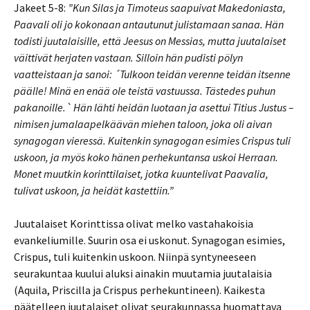
Jakeet 5-8:
”Kun Silas ja Timoteus saapuivat Makedoniasta,
Paavali oli jo kokonaan antautunut julistamaan sanaa. Hän
todisti juutalaisille, että Jeesus on Messias, mutta juutalaiset
väittivät herjaten vastaan. Silloin hän pudisti pölyn
vaatteistaan ja sanoi: ´Tulkoon teidän verenne teidän itsenne
päälle! Minä en enää ole teistä vastuussa. Tästedes puhun
pakanoille.` Hän lähti heidän luotaan ja asettui Titius Justus –
nimisen jumalaapelkäävän miehen taloon, joka oli aivan
synagogan vieressä. Kuitenkin synagogan esimies Crispus tuli
uskoon, ja myös koko hänen perhekuntansa uskoi Herraan.
Monet muutkin korinttilaiset, jotka kuuntelivat Paavalia,
tulivat uskoon, ja heidät kastettiin.”
Juutalaiset Korinttissa olivat melko vastahakoisia
evankeliumille. Suurin osa ei uskonut. Synagogan esimies,
Crispus, tuli kuitenkin uskoon. Niinpä syntyneeseen
seurakuntaa kuului aluksi ainakin muutamia juutalaisia
(Aquila, Priscilla ja Crispus perhekuntineen). Kaikesta
päätelleen juutalaiset olivat seurakunnassa huomattava