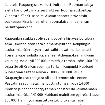
kultteja. Kaupungissa vaikutti kuitenkin Rooman laki ja
siellä harjoitettiin yleisesti ottaen Rooman uskontoja.
Vuodesta 27 eKr. se toimi Akaian senaattiprovinssin
pääkaupunkina ja näin ollen roomalaisen maaherran
hallintopaikkana.
Kaupunkin asukkaat olivat siis todella kirjavaa porukkaa
sekä uskonnoltaan että elämäntyyliltään. Kaupungin
asukasmäärään liityen luvut vaihtelevat melko rajusti.
Toisella vuosisadalla jKr. eläneen Athenaioksen mukaan
kaupungissa oli yli 300 000 ihmistä ja tämän lisäksi 460 000
orjaa. Se oli Kreikan suurin ja tärkein kaupunki. Hubbard
puolestaan esittää arvion 70 000 – 100 000 välillä.
Kaupungin teatteri, joka oli juuri remontoitu ennen
Paavalin saapumista, mahdutti istumaan jopa 14 000
ihmistä ja Keener päätyy tämän perusteella veikkaamaan
asukasmääräksi 140 000. Hubbard mainitsee pyöreästi luvun
100 000. Hän myös muistuttaa lukijoita siitä miten