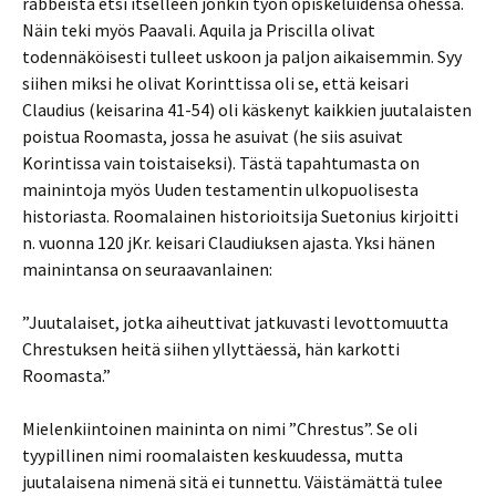
rabbeista etsi itselleen jonkin työn opiskeluidensa ohessa.
Näin teki myös Paavali. Aquila ja Priscilla olivat
todennäköisesti tulleet uskoon ja paljon aikaisemmin. Syy
siihen miksi he olivat Korinttissa oli se, että keisari
Claudius (keisarina 41-54) oli käskenyt kaikkien juutalaisten
poistua Roomasta, jossa he asuivat (he siis asuivat
Korintissa vain toistaiseksi). Tästä tapahtumasta on
mainintoja myös Uuden testamentin ulkopuolisesta
historiasta. Roomalainen historioitsija Suetonius kirjoitti
n. vuonna 120 jKr. keisari Claudiuksen ajasta. Yksi hänen
mainintansa on seuraavanlainen:
”Juutalaiset, jotka aiheuttivat jatkuvasti levottomuutta
Chrestuksen heitä siihen yllyttäessä, hän karkotti
Roomasta.”
Mielenkiintoinen maininta on nimi ”Chrestus”. Se oli
tyypillinen nimi roomalaisten keskuudessa, mutta
juutalaisena nimenä sitä ei tunnettu. Väistämättä tulee