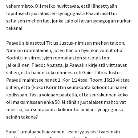
vähemmistö. Oli melko huvittavaa, että lähdettyään
lopullisesti juutalaisten synagogasta Paavali asettui
sellaisen miehen luo, jonka talo oli aivan synagogan nurkan
takana!
Paavali siis asettui Titius Justus-nimisen miehen taloon.
Nimi on roomalainen, joten hän on hyvinkin voinut olla
Korinttiin siirrettyjen roomalaisten siirtolaisten
jälkeläinen. Tiedot Ap.t:sta, ja Paavalin kirjeistä viittaavat
siihen, että hänen koko nimensä oli Gaius Titius Justus.
Paavali mainitsee hänet 1. Kor. 1:14:ssa. Room. 16:23 viittaa
siihen, että (koko) Korinttin seurakunta kokoontui hänen
kodissaan. Tästä voidaan päätellä, että seurakunnan koko
oli maksimissaan ehkä 50. Mitähän juutalaiset mahtoivat
miettiä, kun seurakunta kokoontui heidän synagogansa
seinän takana?
Sana ”jumalaapelkääväinen” esiintyy useasti varsinkin