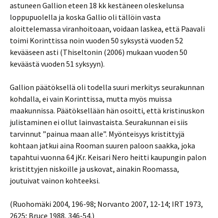
astuneen Gallion eteen 18 kk kestäneen oleskelunsa
loppupuolella ja koska Gallio oli tällöin vasta
aloittelemassa viranhoitoaan, voidaan laskea, että Paavali
toimi Korinttissa noin vuoden 50 syksystä vuoden 52
kevääseen asti (Thiseltonin (2006) mukaan vuoden 50
keväästä vuoden 51 syksyyn).
Gallion päätöksellä oli todella suuri merkitys seurakunnan
kohdalla, ei vain Korinttissa, mutta myös muissa
maakunnissa. Päätöksellään hän osoitti, että kristinuskon
julistaminen ei ollut lainvastaista. Seurakunnan ei siis
tarvinnut ”painua maan alle”. Myönteisyys kristittyjä
kohtaan jatkui aina Rooman suuren paloon saakka, joka
tapahtui vuonna 64 jKr. Keisari Nero heitti kaupungin palon
kristittyjen niskoille ja uskovat, ainakin Roomassa,
joutuivat vainon kohteeksi.
(Ruohomäki 2004, 196-98; Norvanto 2007, 12-14; IRT 1973,
2625; Bruce 1988, 346-54.)