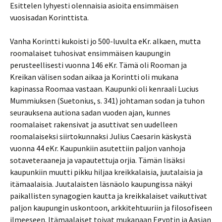
Esittelen lyhyesti olennaisia asioita ensimmäisen
vuosisadan Korinttista.
Vanha Korintti kukoisti jo 500-luvulta eKr. alkaen, mutta
roomalaiset tuhosivat ensimmäisen kaupungin
perusteellisesti vuonna 146 eKr. Tämä oli Rooman ja
Kreikan välisen sodan aikaa ja Korintti oli mukana
kapinassa Roomaa vastaan. Kaupunki oli kenraali Lucius
Mummiuksen (Suetonius, s. 341) johtaman sodan ja tuhon
seurauksena autiona sadan vuoden ajan, kunnes
roomalaiset rakensivat ja asuttivat sen uudelleen
roomalaiseksi siirtokunnaksi Julius Caesarin käskystä
vuonna 44 eKr. Kaupunkiin asutettiin paljon vanhoja
sotaveteraaneja ja vapautettuja orjia. Tämän lisäksi
kaupunkiin muutti pikku hiljaa kreikkalaisia, juutalaisia ja
itämaalaisia. Juutalaisten läsnäolo kaupungissa näkyi
paikallisten synagogien kautta ja kreikkalaiset vaikuttivat
paljon kaupungin uskontoon, arkkitehtuuriin ja filosofiseen
ilmeeseen. Itämaalaiset toivat mukanaan Egyptin ja Aasian