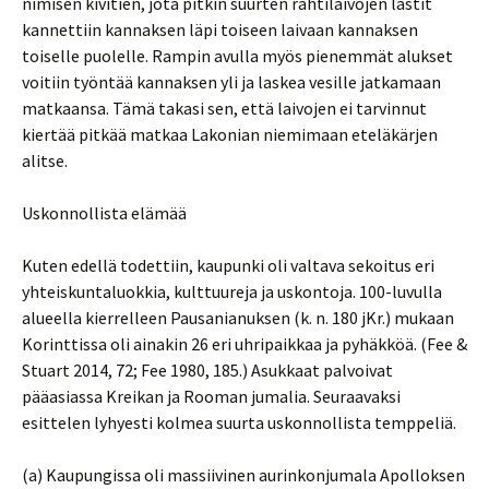
nimisen kivitien, jota pitkin suurten rahtilaivojen lastit
kannettiin kannaksen läpi toiseen laivaan kannaksen
toiselle puolelle. Rampin avulla myös pienemmät alukset
voitiin työntää kannaksen yli ja laskea vesille jatkamaan
matkaansa. Tämä takasi sen, että laivojen ei tarvinnut
kiertää pitkää matkaa Lakonian niemimaan eteläkärjen
alitse.
Uskonnollista elämää
Kuten edellä todettiin, kaupunki oli valtava sekoitus eri
yhteiskuntaluokkia, kulttuureja ja uskontoja. 100-luvulla
alueella kierrelleen Pausanianuksen (k. n. 180 jKr.) mukaan
Korinttissa oli ainakin 26 eri uhripaikkaa ja pyhäkköä. (Fee &
Stuart 2014, 72; Fee 1980, 185.) Asukkaat palvoivat
pääasiassa Kreikan ja Rooman jumalia. Seuraavaksi
esittelen lyhyesti kolmea suurta uskonnollista temppeliä.
(a) Kaupungissa oli massiivinen aurinkonjumala Apolloksen