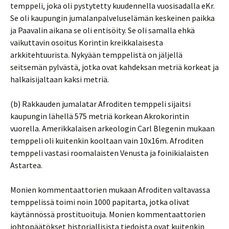
temppeli, joka oli pystytetty kuudennella vuosisadalla eKr.
Se oli kaupungin jumalanpalveluselämän keskeinen paikka
ja Paavalin aikana se oli entisöity. Se oli samalla ehkä
vaikuttavin osoitus Korintin kreikkalaisesta
arkkitehtuurista. Nykyään temppelistä on jäljellä
seitsemän pylvästä, jotka ovat kahdeksan metriä korkeat ja
halkaisijaltaan kaksi metriä.
(b) Rakkauden jumalatar Afroditen temppeli sijaitsi
kaupungin lähellä 575 metriä korkean Akrokorintin
vuorella. Amerikkalaisen arkeologin Carl Blegenin mukaan
temppeli oli kuitenkin kooltaan vain 10x16m. Afroditen
temppeli vastasi roomalaisten Venusta ja foinikialaisten
Astartea.
Monien kommentaattorien mukaan Afroditen valtavassa
temppelissä toimi noin 1000 papitarta, jotka olivat
käytännössä prostituoituja. Monien kommentaattorien
johtopäätökset historiallisista tiedoista ovat kuitenkin