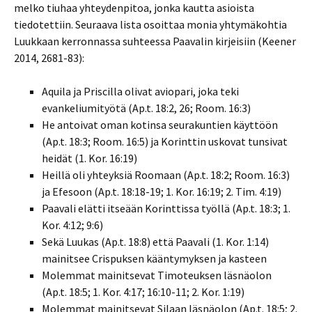
melko tiuhaa yhteydenpitoa, jonka kautta asioista
tiedotettiin. Seuraava lista osoittaa monia yhtymäkohtia
Luukkaan kerronnassa suhteessa Paavalin kirjeisiin (Keener
2014, 2681-83):
Aquila ja Priscilla olivat aviopari, joka teki
evankeliumityötä (Ap.t. 18:2, 26; Room. 16:3)
He antoivat oman kotinsa seurakuntien käyttöön
(Ap.t. 18:3; Room. 16:5) ja Korinttin uskovat tunsivat
heidät (1. Kor. 16:19)
Heillä oli yhteyksiä Roomaan (Ap.t. 18:2; Room. 16:3)
ja Efesoon (Ap.t. 18:18-19; 1. Kor. 16:19; 2. Tim. 4:19)
Paavali elätti itseään Korinttissa työllä (Ap.t. 18:3; 1.
Kor. 4:12; 9:6)
Sekä Luukas (Ap.t. 18:8) että Paavali (1. Kor. 1:14)
mainitsee Crispuksen kääntymyksen ja kasteen
Molemmat mainitsevat Timoteuksen läsnäolon
(Ap.t. 18:5; 1. Kor. 4:17; 16:10-11; 2. Kor. 1:19)
Molemmat mainitsevat Silaan läsnäolon (Ap.t. 18:5; 2.