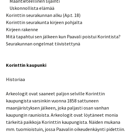
Maantieteellinen sijainti
Uskonnollista elämää
Korinttin seurakunnan alku (Ap.t. 18)
Korinttin seurakunta kirjeen pohjalta
Kirjeen rakenne
Mitä tapahtui sen jälkeen kun Paavali poistui Korintista?
Seurakunnan ongelmat tiivistettynä
Korinttin kaupunki
Historiaa
Arkeologit ovat saaneet paljon selville Korinttin
kaupungista varsinkin vuonna 1858 sattuneen
maanjäristyksen jälkeen, joka paljasti osan vanhan
kaupungin raunioista. Arkeologit ovat löytäneet monia
tärkeitä paikkoja Korinttin kaupungista. Näiden mukana
mm. tuomioistuin, jossa Paavalin oikeudenkäynti pidettiin.