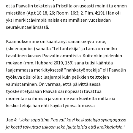
että Paavalin teksteissä Priscilla on useasti mainittu ennen
miestään (Ap.t 18:18, 26; Room. 16:3; 2. Tim. 4:19). Hän oli
yksi merkittävimpiä naisia ensimmäisen vuosisadan
seurakuntaelämässä.
Käännöksemme on kääntänyt sanan σκηνοποιός
(skeenopoios) sanalla ”teltantekijä” ja tämä on melko
tavallinen kuvaus Paavalin ammtista. Kuitenkin joidenkin
mukaan (mm. Hubbard 2010, 159) sana tulisi kääntää
laajemmassa merkityksessä ”nahkatyöntekijä” eli Paavalin
työkuva olisi ollut laajempi kuin pelkkien telttojen
valmistaminen. On varmaa, että päivittäisessä
työskentelyssään Paavali sai nopeasti tavattua
monenlaisia ihmisiä ja voimme vain kuvitella millaisia
keskusteluja hän ehti käydä työnsä lomassa.
Jae 4:
”Joka sapattina Paavali kävi keskusteluja synagogassa
ja koetti taivuttaa uskoon sekä juutalaisia että kreikkalaisia.”