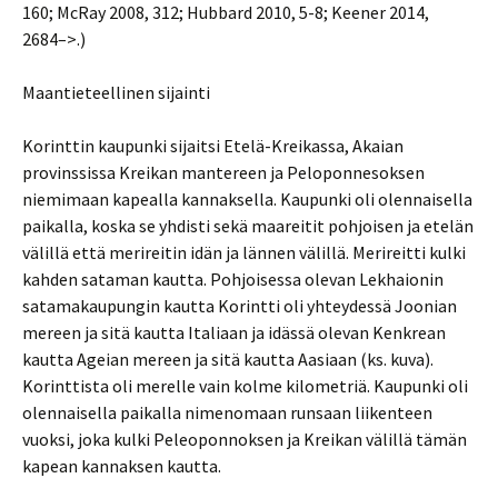
160; McRay 2008, 312; Hubbard 2010, 5-8; Keener 2014,
2684–>.)
Maantieteellinen sijainti
Korinttin kaupunki sijaitsi Etelä-Kreikassa, Akaian
provinssissa Kreikan mantereen ja Peloponnesoksen
niemimaan kapealla kannaksella. Kaupunki oli olennaisella
paikalla, koska se yhdisti sekä maareitit pohjoisen ja etelän
välillä että merireitin idän ja lännen välillä. Merireitti kulki
kahden sataman kautta. Pohjoisessa olevan Lekhaionin
satamakaupungin kautta Korintti oli yhteydessä Joonian
mereen ja sitä kautta Italiaan ja idässä olevan Kenkrean
kautta Ageian mereen ja sitä kautta Aasiaan (ks. kuva).
Korinttista oli merelle vain kolme kilometriä. Kaupunki oli
olennaisella paikalla nimenomaan runsaan liikenteen
vuoksi, joka kulki Peleoponnoksen ja Kreikan välillä tämän
kapean kannaksen kautta.