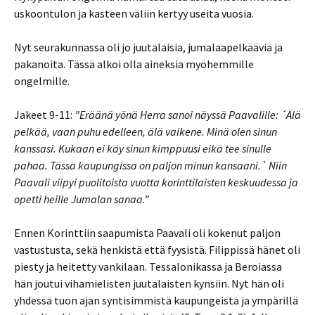
uskoontulon ja kasteen väliin kertyy useita vuosia.
Nyt seurakunnassa oli jo juutalaisia, jumalaapelkääviä ja
pakanoita. Tässä alkoi olla aineksia myöhemmille
ongelmille.
Jakeet 9-11:
”Eräänä yönä Herra sanoi näyssä Paavalille: ´Älä
pelkää, vaan puhu edelleen, älä vaikene. Minä olen sinun
kanssasi. Kukaan ei käy sinun kimppuusi eikä tee sinulle
pahaa. Tässä kaupungissa on paljon minun kansaani.` Niin
Paavali viipyi puolitoista vuotta korinttilaisten keskuudessa ja
opetti heille Jumalan sanaa.”
Ennen Korinttiin saapumista Paavali oli kokenut paljon
vastustusta, sekä henkistä että fyysistä. Filippissä hänet oli
piesty ja heitetty vankilaan. Tessalonikassa ja Beroiassa
hän joutui vihamielisten juutalaisten kynsiin. Nyt hän oli
yhdessä tuon ajan syntisimmistä kaupungeista ja ympärillä