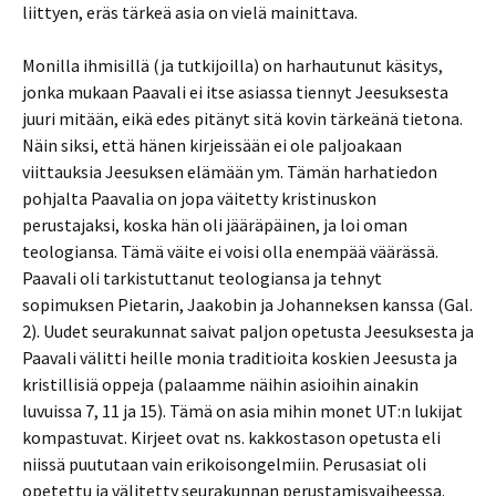
liittyen, eräs tärkeä asia on vielä mainittava.
Monilla ihmisillä (ja tutkijoilla) on harhautunut käsitys,
jonka mukaan Paavali ei itse asiassa tiennyt Jeesuksesta
juuri mitään, eikä edes pitänyt sitä kovin tärkeänä tietona.
Näin siksi, että hänen kirjeissään ei ole paljoakaan
viittauksia Jeesuksen elämään ym. Tämän harhatiedon
pohjalta Paavalia on jopa väitetty kristinuskon
perustajaksi, koska hän oli jääräpäinen, ja loi oman
teologiansa. Tämä väite ei voisi olla enempää väärässä.
Paavali oli tarkistuttanut teologiansa ja tehnyt
sopimuksen Pietarin, Jaakobin ja Johanneksen kanssa (Gal.
2). Uudet seurakunnat saivat paljon opetusta Jeesuksesta ja
Paavali välitti heille monia traditioita koskien Jeesusta ja
kristillisiä oppeja (palaamme näihin asioihin ainakin
luvuissa 7, 11 ja 15). Tämä on asia mihin monet UT:n lukijat
kompastuvat. Kirjeet ovat ns. kakkostason opetusta eli
niissä puututaan vain erikoisongelmiin. Perusasiat oli
opetettu ja välitetty seurakunnan perustamisvaiheessa.