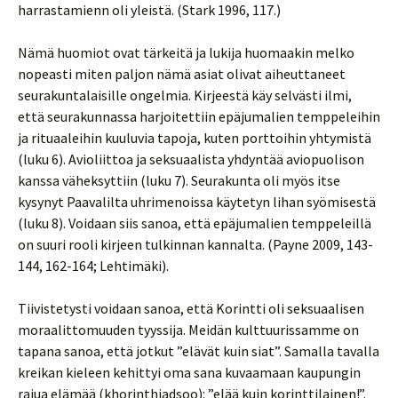
harrastamienn oli yleistä. (Stark 1996, 117.)
Nämä huomiot ovat tärkeitä ja lukija huomaakin melko
nopeasti miten paljon nämä asiat olivat aiheuttaneet
seurakuntalaisille ongelmia. Kirjeestä käy selvästi ilmi,
että seurakunnassa harjoitettiin epäjumalien temppeleihin
ja rituaaleihin kuuluvia tapoja, kuten porttoihin yhtymistä
(luku 6). Avioliittoa ja seksuaalista yhdyntää aviopuolison
kanssa väheksyttiin (luku 7). Seurakunta oli myös itse
kysynyt Paavalilta uhrimenoissa käytetyn lihan syömisestä
(luku 8). Voidaan siis sanoa, että epäjumalien temppeleillä
on suuri rooli kirjeen tulkinnan kannalta. (Payne 2009, 143-
144, 162-164; Lehtimäki).
Tiivistetysti voidaan sanoa, että Korintti oli seksuaalisen
moraalittomuuden tyyssija. Meidän kulttuurissamme on
tapana sanoa, että jotkut ”elävät kuin siat”. Samalla tavalla
kreikan kieleen kehittyi oma sana kuvaamaan kaupungin
rajua elämää (khorinthiadsoo): ”elää kuin korinttilainen!”.