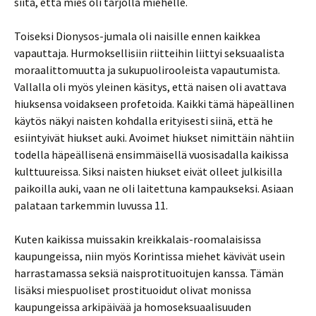
siitä, että mies oli tarjolla miehelle.
Toiseksi Dionysos-jumala oli naisille ennen kaikkea
vapauttaja. Hurmoksellisiin riitteihin liittyi seksuaalista
moraalittomuutta ja sukupuolirooleista vapautumista.
Vallalla oli myös yleinen käsitys, että naisen oli avattava
hiuksensa voidakseen profetoida. Kaikki tämä häpeällinen
käytös näkyi naisten kohdalla erityisesti siinä, että he
esiintyivät hiukset auki. Avoimet hiukset nimittäin nähtiin
todella häpeällisenä ensimmäisellä vuosisadalla kaikissa
kulttuureissa. Siksi naisten hiukset eivät olleet julkisilla
paikoilla auki, vaan ne oli laitettuna kampaukseksi. Asiaan
palataan tarkemmin luvussa 11.
Kuten kaikissa muissakin kreikkalais-roomalaisissa
kaupungeissa, niin myös Korintissa miehet kävivät usein
harrastamassa seksiä naisprotituoitujen kanssa. Tämän
lisäksi miespuoliset prostituoidut olivat monissa
kaupungeissa arkipäivää ja homoseksuaalisuuden