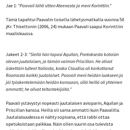
Jae 1:
”Paavali lähti sitten Ateenasta ja meni Korinttiin.”
Tämä tapahtui Paavalin toisella lähetysmatkalla vuonna 50
jKr. Thiseltonin (2006, 24) mukaan Paavali saapui Korinttiin
maaliskuussa.
Jakeet 2-3:
”Siellä hän tapasi Aquilan, Pontoksesta kotoisin
olevan juutalaisen, ja tämän vaimon Priscillan. He olivat
äskettäin tulleet Italiasta, koska Claudius oli karkottanut
Roomasta kaikki juutalaiset. Paavali meni heidän luokseen ja
jäi työskentelemään heidän kanssaan, sillä heillä oli yhteinen
ammatti; he olivat teltantekijöitä.”
Paavali ystävystyi nopeasti juutalaisen avioparin, Aquilan ja
Priscillan kanssa. Heillä oli sama ammatti kuin Paavalilla.
Juutalaisuudessa ei nähty sopivana, että rabbi ottaa
opetuksistaan palkkaa. Näin ollen suurin osa tulevista