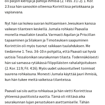
oli paljon kieroja ja pahoja ihmisiä (2. Tess. 3:1-2). 1. Kor.
2:3:ssa hän sanookin olleensa Korinttissa pelokkaana ja
vapisevana.
Nyt hän sai kokea suoran kohtaamisen Jeesuksen kanssa
vaikean tilanteen keskellä. Jumala rohkaisi Paavalia
monella muullakin tavalla. Varmasti Aquilan ja Priscillan
tapaaminen ja Silaksen ja Timoteuksen saapuminen
Korinttiin oli myös tuonut raikkaan tuulahduksen. Me
tiedämme 1. Tess. 3:6-10:n pohjalta, että Paavali sai hyviä
uutisia Tessalonikan seurakunnan tilasta. Todennäköisesti
hän sai samassa rytäkässä filippiläisten rahalahjoituksen
(2. Kor. 11:9; Fil. 4:16). Myös uudet uskoontulleet toimivat
suurena rohkaisuna. Monesti Jumala käyttää juuri ihmisiä,
kun hän tukee meitä vaikeissa tilanteissa.
Paavali sai siis uutta rohkaisua ja hän vietti Korinttissa
yhteensä puolitoista vuotta. Tämä oli riittävä aika
seurakunnan lujan perustuksen asettamiselle. Tähän