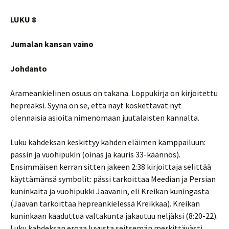
LUKU 8
Jumalan kansan vaino
Johdanto
Arameankielinen osuus on takana. Loppukirja on kirjoitettu
hepreaksi. Syynä on se, että näyt koskettavat nyt
olennaisia asioita nimenomaan juutalaisten kannalta.
Luku kahdeksan keskittyy kahden eläimen kamppailuun:
pässin ja vuohipukin (oinas ja kauris 33-käännös).
Ensimmäisen kerran sitten jakeen 2:38 kirjoittaja selittää
käyttämänsä symbolit: pässi tarkoittaa Meedian ja Persian
kuninkaita ja vuohipukki Jaavanin, eli Kreikan kuningasta
(Jaavan tarkoittaa hepreankielessä Kreikkaa). Kreikan
kuninkaan kaaduttua valtakunta jakautuu neljäksi (8:20-22).
Luku kahdeksan eroaa luvusta seitsemän merkittävästi.