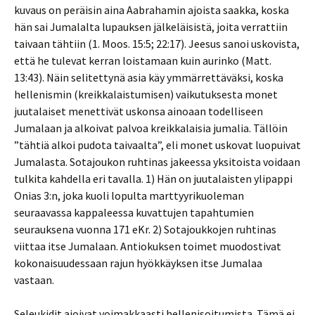
kuvaus on peräisin aina Aabrahamin ajoista saakka, koska
hän sai Jumalalta lupauksen jälkeläisistä, joita verrattiin
taivaan tähtiin (1. Moos. 15:5; 22:17). Jeesus sanoi uskovista,
että he tulevat kerran loistamaan kuin aurinko (Matt.
13:43). Näin selitettynä asia käy ymmärrettäväksi, koska
hellenismin (kreikkalaistumisen) vaikutuksesta monet
juutalaiset menettivät uskonsa ainoaan todelliseen
Jumalaan ja alkoivat palvoa kreikkalaisia jumalia. Tällöin
”tähtiä alkoi pudota taivaalta”, eli monet uskovat luopuivat
Jumalasta. Sotajoukon ruhtinas jakeessa yksitoista voidaan
tulkita kahdella eri tavalla. 1) Hän on juutalaisten ylipappi
Onias 3:n, joka kuoli lopulta marttyyrikuoleman
seuraavassa kappaleessa kuvattujen tapahtumien
seurauksena vuonna 171 eKr. 2) Sotajoukkojen ruhtinas
viittaa itse Jumalaan. Antiokuksen toimet muodostivat
kokonaisuudessaan rajun hyökkäyksen itse Jumalaa
vastaan.
Seleukidit ajoivat voimakkaasti hellenisoitumista. Tämä ei