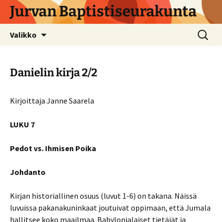
Siirry
Jurvan Baptistiseurakunta
sisältöön
Haku:
Valikko
Danielin kirja 2/2
Kirjoittaja Janne Saarela
LUKU 7
Pedot vs. Ihmisen Poika
Johdanto
Kirjan historiallinen osuus (luvut 1-6) on takana. Näissä
luvuissa pakanakuninkaat joutuivat oppimaan, että Jumala
hallitsee koko maailmaa. Babylonialaiset tietäjät ja