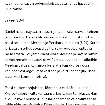
kotimaahansa, on todennäköistä, että hänet haudattiin
juuri tänne.
Jakeet 8:3-4
Daniel näkee näyssään pässin, jolla on kaksi sarvea, toinen
pidempi kuin toinen. Myöhemmin teksti paljastaa, että
pässi tarkoittaa Meedian ja Persian kuninkaita (8:20). Kuten
kirjassa on tullut useasti esille, sarvi kuvastaa valtaa ja
menestystä. Lyhyempi sarvi kuvaa Meediaa ja myöhemmin
korkeammaksi nouseva sarvi Persiaa. Juuri näihin aikoihin
Meedian valta alkoi siirtyä Persialle kun Kyyros nousi
kapinaan Astyages 2:sta vastaan ja voitti hänet (lue lisää
luvun viisi kommenteista).
Pässi puskee pohjoiseen, länteen ja etelään. Juuri näin
Kyyros laajensi valtakuntaansa, koska hän tuli idästä. Hän
ei ollut kovin kiinnostunut laajentamaan valtakuntaansa
itään päin, missä sijaitsi Kiina ja Intia. Tässä saattaa olla