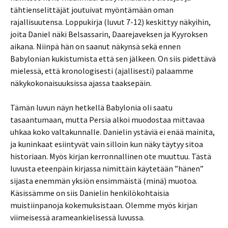
tähtienselittäjät joutuivat myöntämään oman
rajallisuutensa. Loppukirja (luvut 7-12) keskittyy näkyihin,
joita Daniel näki Belsassarin, Daarejaveksen ja Kyyroksen
aikana. Niinpä hän on saanut näkynsä sekä ennen
Babylonian kukistumista että sen jälkeen. On siis pidettävä
mielessä, että kronologisesti (ajallisesti) palaamme
näkykokonaisuuksissa ajassa taaksepäin.
Tämän luvun näyn hetkellä Babylonia oli saatu
tasaantumaan, mutta Persia alkoi muodostaa mittavaa
uhkaa koko valtakunnalle. Danielin ystäviä ei enää mainita,
ja kuninkaat esiintyvät vain silloin kun näky täytyy sitoa
historiaan. Myös kirjan kerronnallinen ote muuttuu. Tästä
luvusta eteenpäin kirjassa nimittäin käytetään ”hänen”
sijasta enemmän yksiön ensimmäistä (minä) muotoa.
Käsissämme on siis Danielin henkilökohtaisia
muistiinpanoja kokemuksistaan. Olemme myös kirjan
viimeisessä arameankielisessä luvussa.