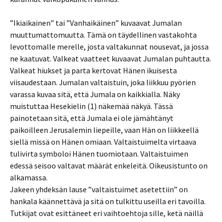
”Ikiaikainen” tai ”Vanhaikäinen” kuvaavat Jumalan
muuttumattomuutta. Tämä on täydellinen vastakohta
levottomalle merelle, josta valtakunnat nousevat, ja jossa
ne kaatuvat. Valkeat vaatteet kuvaavat Jumalan puhtautta.
Valkeat hiukset ja parta kertovat Hänen ikuisesta
viisaudestaan. Jumalan valtaistuin, joka liikkuu pyörien
varassa kuvaa sitä, että Jumala on kaikkialla. Näky
muistuttaa Hesekielin (1) näkemää näkyä. Tässä
painotetaan sitä, että Jumala ei ole jämähtänyt
paikoilleen Jerusalemin liepeille, vaan Hän on liikkeellä
siellä missä on Hänen omiaan. Valtaistuimelta virtaava
tulivirta symboloi Hänen tuomiotaan. Valtaistuimen
edessä seisoo valtavat määrät enkeleitä. Oikeusistunto on
alkamassa.
Jakeen yhdeksän lause ”valtaistuimet asetettiin” on
hankala käännettävä ja sitä on tulkittu useilla eri tavoilla.
Tutkijat ovat esittäneet eri vaihtoehtoja sille, ketä näillä