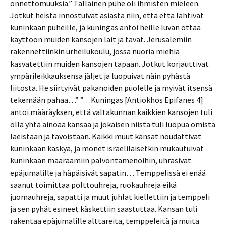
onnettomuuksia.” Tällainen puhe oli ihmisten mieleen.
Jotkut heistä innostuivat asiasta niin, että että lähtivät
kuninkaan puheille, ja kuningas antoi heille luvan ottaa
käyttöön muiden kansojen lait ja tavat. Jerusalemiin
rakennettiinkin urheilukoulu, jossa nuoria miehiä
kasvatettiin muiden kansojen tapaan. Jotkut korjauttivat
ympärileikkauksensa jäljet ja luopuivat näin pyhästä
liitosta. He siirtyivät pakanoiden puolelle ja myivät itsensä
tekemään pahaa…” ”…Kuningas [Antiokhos Epifanes 4]
antoi määräyksen, että valtakunnan kaikkien kansojen tuli
olla yhtä ainoaa kansaa ja jokaisen niistä tuli luopua omista
laeistaan ja tavoistaan. Kaikki muut kansat noudattivat
kuninkaan käskyä, ja monet israelilaisetkin mukautuivat
kuninkaan määräämiin palvontamenoihin, uhrasivat
epäjumalille ja häpäisivät sapatin… Temppelissä ei enää
saanut toimittaa polttouhreja, ruokauhreja eikä
juomauhreja, sapatti ja muut juhlat kiellettiin ja temppeli
ja sen pyhät esineet käskettiin saastuttaa. Kansan tuli
rakentaa epäjumalille alttareita, temppeleitä ja muita