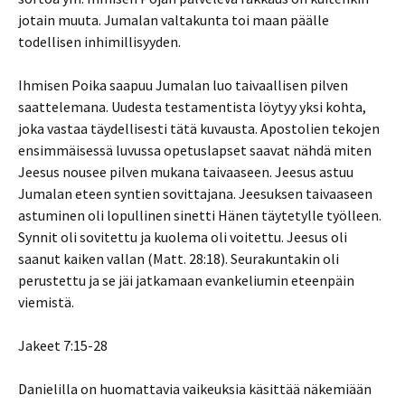
jotain muuta. Jumalan valtakunta toi maan päälle
todellisen inhimillisyyden.
Ihmisen Poika saapuu Jumalan luo taivaallisen pilven
saattelemana. Uudesta testamentista löytyy yksi kohta,
joka vastaa täydellisesti tätä kuvausta. Apostolien tekojen
ensimmäisessä luvussa opetuslapset saavat nähdä miten
Jeesus nousee pilven mukana taivaaseen. Jeesus astuu
Jumalan eteen syntien sovittajana. Jeesuksen taivaaseen
astuminen oli lopullinen sinetti Hänen täytetylle työlleen.
Synnit oli sovitettu ja kuolema oli voitettu. Jeesus oli
saanut kaiken vallan (Matt. 28:18). Seurakuntakin oli
perustettu ja se jäi jatkamaan evankeliumin eteenpäin
viemistä.
Jakeet 7:15-28
Danielilla on huomattavia vaikeuksia käsittää näkemiään