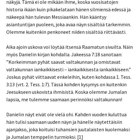
näkyjä. Tämä ei ole mikään ihme, koska vuosisatojen
historia ikään kuin pikakelataan hänen silmiensä edessä ja
näkeepä hän tulevan Messiaankin. Hän kääntyy
asiantuntijan puoleen, joka avaa näyn sisältöä tarkemmin.
Olemme kuitenkin penkoneet niiden sisältöä riittävästi.
Aika ajoin uskova voi löytää itsensä Raamatun sivuilta. Näin
myös Danielin kirjan kohdalla. Jakeessa 7:18 sanotaan:
”Korkeimman pyhät saavat valtakunnan ja omistavat
valtakunnan iankaikkisesti – iankaikkisesta iankaikkiseen.”
Joskus pyhät viittaavat enkeleihin, kuten kohdassa 1. Tess.
3:13 (vrt. 2. Tess. 1:7). Tässä kohden kysymys on kuitenkin
Jeesukseen uskovista ihmisistä. Koska olemme Jumalan
lapsia, me tulemme saamaan perinnöksi valtakunnan!
Danielin näyt eivät ole vielä ohi. Kahden vuoden kuluttua
hän tulisi saamaan uuden näyn ja hänelle näytettäisiin
ajanjakso, joka koituisi tuhansien juutalaisten kuolemaksi
ja Jumalan temppelin turmioksi. [1]