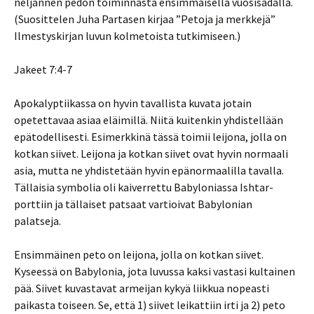
neljännen pedon toiminnasta ensimmäisellä vuosisadalla.
(Suosittelen Juha Partasen kirjaa ”Petoja ja merkkejä”
Ilmestyskirjan luvun kolmetoista tutkimiseen.)
Jakeet 7:4-7
Apokalyptiikassa on hyvin tavallista kuvata jotain
opetettavaa asiaa eläimillä. Niitä kuitenkin yhdistellään
epätodellisesti. Esimerkkinä tässä toimii leijona, jolla on
kotkan siivet. Leijona ja kotkan siivet ovat hyvin normaali
asia, mutta ne yhdistetään hyvin epänormaalilla tavalla.
Tällaisia symbolia oli kaiverrettu Babyloniassa Ishtar-
porttiin ja tällaiset patsaat vartioivat Babylonian
palatseja.
Ensimmäinen peto on leijona, jolla on kotkan siivet.
Kyseessä on Babylonia, jota luvussa kaksi vastasi kultainen
pää. Siivet kuvastavat armeijan kykyä liikkua nopeasti
paikasta toiseen. Se, että 1) siivet leikattiin irti ja 2) peto