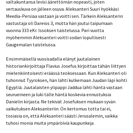
valtakuntansa levisi äärettömän nopeasti, joten
vertauskuva on jälleen osuva. Aleksanteri Suuri hyökkäsi
Meedia-Persiaa vastaan ja voitti sen. Tärkein Aleksanterin
vastustaja oli Dareios 3, mutta hän joutui taipumaan
vuonna 333 eKr. Issoksen taistelussa. Pari vuotta
myöhemmin Aleksanteri voitti sodan lopullisesti
Gaugemalan taistelussa.
Ensimmäisellä vuosisadalla elänyt juutalainen
historiankirjoittaja Flavius Josefus kirjoittaa tähän liittyen
mielenkiintoisesti eräässä teoksessaan. Kun Aleksanteri oli
tuhonnut Tyyroksen, hän lähti kulkemaan Juudan läpi kohti
Egyptiä. Juutalaisten ylipappi Jaddua lähti häntä vastaan
seurueineen ja luki tälle häntä koskevia ennustuksia
Danielin kirjasta. Ne tekivät Josefuksen mukaan syvän
vaikutuksen Aleksanteriin. On kertomus totta tai ei,
tosiasia on, että Aleksanteri säästi Jerusalemin, vaikka
tuhosi monia muita ympäröiviä kaupunkeja.