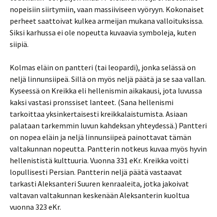
nopeisiin siirtymiin, vaan massiiviseen vyöryyn. Kokonaiset
perheet saattoivat kulkea armeijan mukana valloituksissa.
Siksi karhussa ei ole nopeutta kuvaavia symboleja, kuten
siipiä.
Kolmas eläin on pantteri (tai leopardi), jonka selässä on
neljä linnunsiipeä. Sillä on myös neljä päätä ja se saa vallan.
Kyseessä on Kreikka eli hellenismin aikakausi, jota luvussa
kaksi vastasi pronssiset lanteet. (Sana hellenismi
tarkoittaa yksinkertaisesti kreikkalaistumista. Asiaan
palataan tarkemmin luvun kahdeksan yhteydessä.) Pantteri
on nopea eläin ja neljä linnunsiipeä painottavat tämän
valtakunnan nopeutta. Pantterin notkeus kuvaa myös hyvin
hellenististä kulttuuria. Vuonna 331 eKr. Kreikka voitti
lopullisesti Persian. Pantterin neljä päätä vastaavat
tarkasti Aleksanteri Suuren kenraaleita, jotka jakoivat
valtavan valtakunnan keskenään Aleksanterin kuoltua
vuonna 323 eKr.