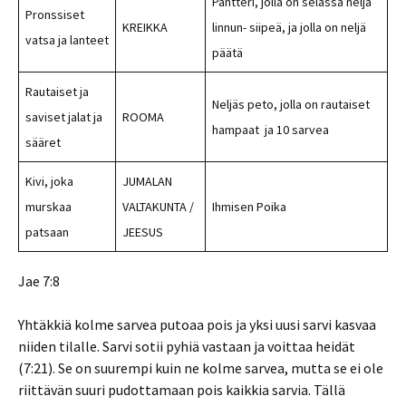
Pantteri, jolla on selässä neljä
Pronssiset
KREIKKA
linnun- siipeä, ja jolla on neljä
vatsa ja lanteet
päätä
Rautaiset ja
Neljäs peto, jolla on rautaiset
saviset jalat ja
ROOMA
hampaat ja 10 sarvea
sääret
Kivi, joka
JUMALAN
murskaa
VALTAKUNTA /
Ihmisen Poika
patsaan
JEESUS
Jae 7:8
Yhtäkkiä kolme sarvea putoaa pois ja yksi uusi sarvi kasvaa
niiden tilalle. Sarvi sotii pyhiä vastaan ja voittaa heidät
(7:21). Se on suurempi kuin ne kolme sarvea, mutta se ei ole
riittävän suuri pudottamaan pois kaikkia sarvia. Tällä