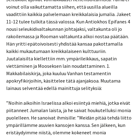
voinut olla vaikuttamatta siihen, että uusilla alueilla
vaadittiin kaikkia palvelemaan kreikkalaisia jumalia. Jakeet
11-12 tulee tulkita tässä valossa. Kun Antiokhos Epifanes 4
nousi seleukidivaltakunnan johtajaksi, valtakunta oli jo
rakoilemassa ja Rooman valtakunta alkoi nostaa päätään.
Hän yritti epätoivoisesti yhdistää kansaa pakottamalla
kaikki mukautumaan kreikkalaiseen kulttuuriin.
Juutalaisilta kiellettiin mm. ympärileikkaus, sapatin
viettäminen ja Mooseksen lain noudattaminen. 1.
Makkabilaiskirja, joka kuuluu Vanhan testamentin
apokryfikirjoihin, käsittelee tätä ajanjaksoa. Muutama
lainaus selventää edellä mainittuja selityksiä:
”Noihin aikoihin Israelissa alkoi esiintyä miehiä, jotka eivät
piitanneet Jumalan laista, ja he saivat houkutelluksi monia
puolelleen. He sanoivat ihmisille: ”Meidän pitää tehdä liitto
ympärillämme asuvien kansojen kanssa. Sen jälkeen, kun
eristäydyimme niistä, olemme kokeneet monia