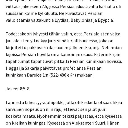
viittaus jakeeseen 7:5, jossa Persiaa edustavalla karhulla oli
suussaan kolme kylkiluuta. Ne kuvastavat Persian
valloittamia valtakuntia Lyydiaa, Babyloniaa ja Egyptiä.
Todettakoon lyhyesti tähän väliin, että Persialaisten valta
juutalaisten yli näkyy juuri siinä kirjallisuudessa, joka on
kirjoitettu pakkosiirtolaisuuden jälkeen. Esran ja Nehemian
kijoissa Persian hovilla on aikamoinen osuus. Esterin kirjan
tapahtumat tapahtuvat pitkälti Persian kuninkaan hovissa.
Haggai ja Sakarja päivittävät profetiansa Persian
kuninkaan Dareios 1:n (522-486 eKr.) mukaan.
Jakeet 8:5-8
Lännestä lähestyy vuohipukki, jolla oli keskellä otsaa uhkea
sarvi. Sen nopeus on niin raju, etteivät sen jalat juuri
kosketa maata. Myöhemmin teksti paljastaa, että kyseessä
on Kreikan kuningas. Kyseessä on Aleksanteri Suuri. Hänen