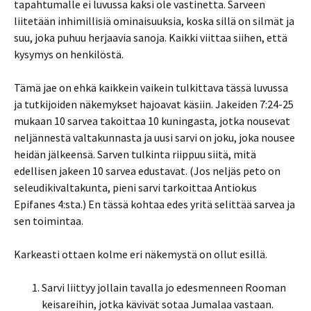
tapahtumalle ei luvussa kaksi ole vastinetta. Sarveen
liitetään inhimillisiä ominaisuuksia, koska sillä on silmät ja
suu, joka puhuu herjaavia sanoja. Kaikki viittaa siihen, että
kysymys on henkilöstä.
Tämä jae on ehkä kaikkein vaikein tulkittava tässä luvussa
ja tutkijoiden näkemykset hajoavat käsiin. Jakeiden 7:24-25
mukaan 10 sarvea takoittaa 10 kuningasta, jotka nousevat
neljännestä valtakunnasta ja uusi sarvi on joku, joka nousee
heidän jälkeensä. Sarven tulkinta riippuu siitä, mitä
edellisen jakeen 10 sarvea edustavat. (Jos neljäs peto on
seleudikivaltakunta, pieni sarvi tarkoittaa Antiokus
Epifanes 4:sta.) En tässä kohtaa edes yritä selittää sarvea ja
sen toimintaa.
Karkeasti ottaen kolme eri näkemystä on ollut esillä.
Sarvi liittyy jollain tavalla jo edesmenneen Rooman
keisareihin, jotka kävivät sotaa Jumalaa vastaan.