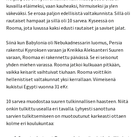
kuvailla eläimeksi, vaan kauheaksi, hirmuiseksi ja ylen
väkeväksi. Se eroaa paljon edellisistä valtakunnista. Sillä oli
rautaiset hampaat ja sillä oli 10 sarvea. Kyseessä on
Rooma, jota luvussa kaksi edusti rautaiset ja saviset jalat.
Siinä kun Babylonia oli Nebukadnessarin luomus, Persia
rakentui Kyyroksen varaan ja Kreikka Aleksanteri Suuren
varaan, Roomaa ei rakennettu päivässä. Se ei seisonut
yhden miehen varassa. Rooma jatkoi kulkuaan pitkään,
vaikka keisarit vaihtuivat tiuhaan. Rooma voittikin
hellenistiset valtakunnat yksi kerrallaan. Viimeisenä
kukistui Egypti vuonna 31 eKr.
10 sarvea muodostaa suuren tulkinnallisen haasteen. Niitä
onkin tulkittu usealla eri tavalla. Lyhyesti sanottuna
sarvien tulkitsemiseen on muotoutunut karkeasti ottaen
kolme eri koulukuntaa: