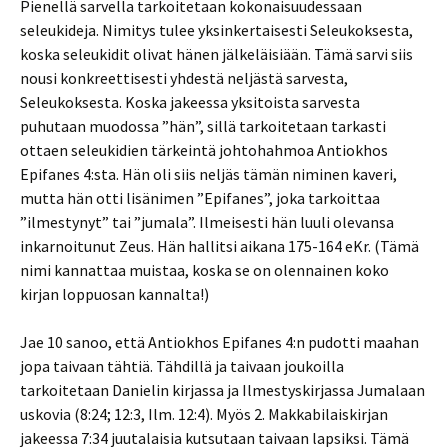
Pienellä sarvella tarkoitetaan kokonaisuudessaan
seleukideja. Nimitys tulee yksinkertaisesti Seleukoksesta,
koska seleukidit olivat hänen jälkeläisiään. Tämä sarvi siis
nousi konkreettisesti yhdestä neljästä sarvesta,
Seleukoksesta. Koska jakeessa yksitoista sarvesta
puhutaan muodossa ”hän”, sillä tarkoitetaan tarkasti
ottaen seleukidien tärkeintä johtohahmoa Antiokhos
Epifanes 4:sta. Hän oli siis neljäs tämän niminen kaveri,
mutta hän otti lisänimen ”Epifanes”, joka tarkoittaa
”ilmestynyt” tai ”jumala”. Ilmeisesti hän luuli olevansa
inkarnoitunut Zeus. Hän hallitsi aikana 175-164 eKr. (Tämä
nimi kannattaa muistaa, koska se on olennainen koko
kirjan loppuosan kannalta!)
Jae 10 sanoo, että Antiokhos Epifanes 4:n pudotti maahan
jopa taivaan tähtiä. Tähdillä ja taivaan joukoilla
tarkoitetaan Danielin kirjassa ja Ilmestyskirjassa Jumalaan
uskovia (8:24; 12:3, Ilm. 12:4). Myös 2. Makkabilaiskirjan
jakeessa 7:34 juutalaisia kutsutaan taivaan lapsiksi. Tämä