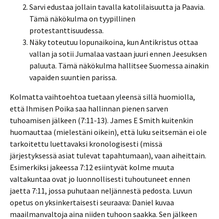
Sarvi edustaa jollain tavalla katolilaisuutta ja Paavia.
Tämä näkökulma on tyypillinen
protestanttisuudessa.
Näky toteutuu lopunaikoina, kun Antikristus ottaa
vallan ja sotii Jumalaa vastaan juuri ennen Jeesuksen
paluuta. Tämä näkökulma hallitsee Suomessa ainakin
vapaiden suuntien parissa.
Kolmatta vaihtoehtoa tuetaan yleensä sillä huomiolla,
että Ihmisen Poika saa hallinnan pienen sarven
tuhoamisen jälkeen (7:11-13). James E Smith kuitenkin
huomauttaa (mielestäni oikein), että luku seitsemän ei ole
tarkoitettu luettavaksi kronologisesti (missä
järjestyksessä asiat tulevat tapahtumaan), vaan aiheittain.
Esimerkiksi jakeessa 7:12 esiintyvät kolme muuta
valtakuntaa ovat jo luonnollisesti tuhoutuneet ennen
jaetta 7:11, jossa puhutaan neljännestä pedosta. Luvun
opetus on yksinkertaisesti seuraava: Daniel kuvaa
maailmanvaltoja aina niiden tuhoon saakka. Sen jälkeen