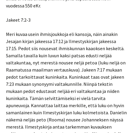
vuodessa 550 eKr.
Jakeet 7:2-3
Meri kuvaa usein ihmisjoukkoja eli kansoja, näin ainakin
Jesajan kirjan jakeessa 17:12 ja Ilmestyskirjan jakeessa
17:15. Pedot siis nousevat ihmiskunnan kaaoksen keskeltä.
Samalla tavalla kuin luvun kaksi patsas edusti neljää
valtakuntaa, nyt merestä nousee neljä petoa (luku neljä on
Raamatussa maailman vertauskuva). Jakeen 7:17 mukaan
pedot tarkoittavat kuninkaita. Kuninkaat taas ovat jakeen
7:23 mukaan synonyymi valtakunnille. Niinpä tekstin
mukaan pedot edustavat neljää eri valtakuntaa ja niiden
kuninkaita. Tämän selvittämiseksi ei vielä tarvita
apuneuvoja. Kannattaa laittaa merkille, että luku on hyvin
samanlainen kuin Ilmestyskirjan luku kolmetoista. Danielin
näkemä neljäs peto (Rooma) nousee Johanneksen näyssä
merestä. Ilmestyskirja antaa tarkemman kuvauksen