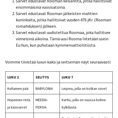
Sarvet edustavat Rooman keisareita, jotka hallitsivat
ensimmäisinä vuosisatoina.
Sarvet edustavat Rooman jälkeisten mahtien
kuninkaita, jotka hallitsivat vuoden 476 jKr. (Rooman
romahduksen) jälkeen.
Sarvet edustavat uudistettua Roomaa, joka hallitsee
viimeisinä aikoina. Tämä uusi Rooma liitetään usein
Eu:hun, kun puhutaan kymmenvaltioliitosta.
Voimme tiivistää luvun kaksi ja seitsemän näyt seuraavasti:
LUKU 2
SELITYS
LUKU 7
Kultainen pää
BABYLONIA
Leijona, jolla on kotkan siivet
Hopeinen rinta
MEEDIA-
Karhu, jolla on suussa kolme
ja käsivarret
PERSIA
kylkiluuta