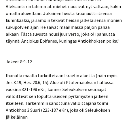
Aleksanterin lähimmät miehet nousivat nyt valtaan, kukin
omalla alueellaan. Jokainen heistä kruunautti itsensä
kuninkaaksi, ja samoin tekivät heidän jälkeläisensä monien
sukupolvien ajan. He saivat maailmassa paljon pahaa
aikaan. Tästä suvusta nousi juuriverso, joka oli pahuutta
täynnä: Antiokus Epifanes, kuningas Antiokhoksen poika.”
Jakeet 8:9-12
Ihanalla maalla tarkoitetaan Israelin aluetta (näin myös
Jer. 3:19; Hes. 20:6, 15). Alue oli Ptolemaioksen hallussa
vuosina 321-198 eKr., kunnes Seleukoksen seuraajat
valloittivat sen lopulta useiden pyrkimysten jälkeen
itselleen. Tarkemmin sanottuna valloittajana toimi
Antiokhos 3 Suuri (223-187 eKr.), joka oli Seleukoksen
jälkeläinen.