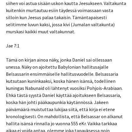
siihen voi astua sisään uskon kautta Jeesukseen. Valtakunta
kuitenkin murtautuu esiin täydessä voimassaan vasta
silloin kun Jeesus palaa takaisin. Tämäntapaisesti
selitimme luvun kaksi, jossa kivi (Jumalan valtakunta)
murskasi kaikki muut valtakunnat.
Jae 7:1
Tämä on kirjan ainoa näky, jonka Daniel sai ollessaan
unessa. Näky on ajoitettu Babylonian hallitusajalle
Belsassarin ensimmäiselle hallitusvuodelle. Belsassaria
kutsutaan kuninkaaksi, koska hänen isänsä, todellinen
kuningas Nabunaid oli lähtenyt vuosiksi Pohjois-Arabiaan.
Ehkä tästä syystä Daniel käyttää ajoitukseen Belsassaria,
koska hän johti pääkaupunkia käytännössä. Jakeen
päivämäärä muistuttaa lukijaa siitä, että kirja ei etene
kronologisesti. On mahdollista, että Belsassar on alkanut
hallita isänsä rinnalla jo vuonna 555 eKr. Vaikka tarkkaa
aikaa ei voida antaa, olemme joka tapauksessa noin