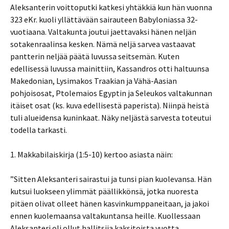
Aleksanterin voittoputki katkesi yhtäkkiä kun hän vuonna
323 eKr. kuoli yllättävään sairauteen Babyloniassa 32-
vuotiaana. Valtakunta joutui jaettavaksi hänen neljän
sotakenraalinsa kesken. Nämä neljä sarvea vastaavat
pantterin neljää päätä luvussa seitsemän. Kuten
edellisessä luvussa mainittiin, Kassandros otti haltuunsa
Makedonian, Lysimakos Traakian ja Vähä-Aasian
pohjoisosat, Ptolemaios Egyptin ja Seleukos valtakunnan
itäiset osat (ks. kuva edellisestä paperista). Niinpä heistä
tuli alueidensa kuninkaat. Näky neljästä sarvesta toteutui
todella tarkasti.
1. Makkabilaiskirja (1:5-10) kertoo asiasta näin:
”Sitten Aleksanteri sairastui ja tunsi pian kuolevansa. Hän
kutsui luokseen ylimmät päällikkönsä, jotka nuoresta
pitäen olivat olleet hänen kasvinkumppaneitaan, ja jakoi
ennen kuolemaansa valtakuntansa heille. Kuollessaan
Aleksanteri oli ollut hallitsija kaksitoista vuotta.