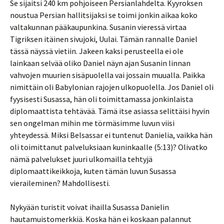
Se sijaitsi 240 km pohjoiseen Persianlahdelta. Kyyroksen
noustua Persian hallitsijaksi se toimi jonkin aikaa koko
valtakunnan pääkaupunkina. Susanin vieressä virtaa
Tigriksen itäinen sivujoki, Uulai. Tämän rannalle Daniel
tässä näyssä vietiin. Jakeen kaksi perusteella ei ole
lainkaan selvää oliko Daniel näyn ajan Susanin linnan
vahvojen muurien sisäpuolella vai jossain muualla. Paikka
nimittäin oli Babylonian rajojen ulkopuolella. Jos Daniel oli
fyysisesti Susassa, hän oli toimittamassa jonkinlaista
diplomaattista tehtävää. Tämä itse asiassa selittäisi hyvin
sen ongelman mihin me törmäsimme luvun viisi
yhteydessä. Miksi Belsassar ei tuntenut Danielia, vaikka hän
oli toimittanut palveluksiaan kuninkaalle (5:13)? Olivatko
nämä palvelukset juuri ulkomailla tehtyjä
diplomaattikeikkoja, kuten tämän luvun Susassa
vieraileminen? Mahdollisesti.
Nykyään turistit voivat ihailla Susassa Danielin
hautamuistomerkkiä. Koska hän ei koskaan palannut