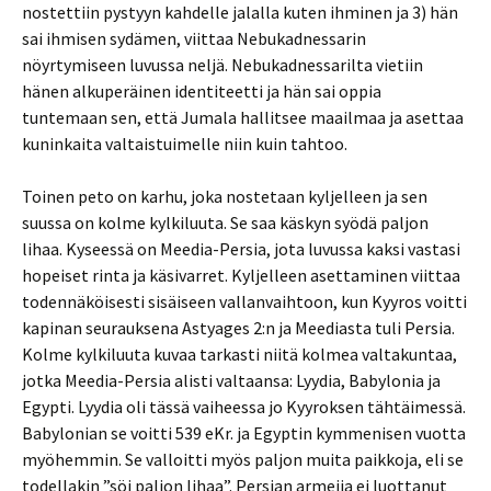
nostettiin pystyyn kahdelle jalalla kuten ihminen ja 3) hän
sai ihmisen sydämen, viittaa Nebukadnessarin
nöyrtymiseen luvussa neljä. Nebukadnessarilta vietiin
hänen alkuperäinen identiteetti ja hän sai oppia
tuntemaan sen, että Jumala hallitsee maailmaa ja asettaa
kuninkaita valtaistuimelle niin kuin tahtoo.
Toinen peto on karhu, joka nostetaan kyljelleen ja sen
suussa on kolme kylkiluuta. Se saa käskyn syödä paljon
lihaa. Kyseessä on Meedia-Persia, jota luvussa kaksi vastasi
hopeiset rinta ja käsivarret. Kyljelleen asettaminen viittaa
todennäköisesti sisäiseen vallanvaihtoon, kun Kyyros voitti
kapinan seurauksena Astyages 2:n ja Meediasta tuli Persia.
Kolme kylkiluuta kuvaa tarkasti niitä kolmea valtakuntaa,
jotka Meedia-Persia alisti valtaansa: Lyydia, Babylonia ja
Egypti. Lyydia oli tässä vaiheessa jo Kyyroksen tähtäimessä.
Babylonian se voitti 539 eKr. ja Egyptin kymmenisen vuotta
myöhemmin. Se valloitti myös paljon muita paikkoja, eli se
todellakin ”söi paljon lihaa”. Persian armeija ei luottanut