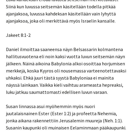
Siinä kun luvussa seitsemän käsitellään todella pitkää
ajanjaksoa, luvussa kahdeksan käsitellään vain lyhyttä
ajanjaksoa, joka oli merkittävä myös Israelin kansalle.
Jakeet 8:1-2
Daniel ilmoittaa saaneensa näyn Belsassarin kolmantena
hallitusvuotena eli noin kaksi vuotta luvun seitsemän näyn
jälkeen. Näinä aikoina Babylonia alkoi osoittaa horjumisen
merkkejä, koska Kyyros oli nousemassa varteenotettavaksi
uhkaksi. Ehkä juuri tästä syystä Babyloniaa ei mainita
näyssä lainkaan. Vaikka kieli vaihtuu arameasta hepreaksi,
luku jatkuu saumattomasti edellisen luvun varaan.
Susan linnassa asui myöhemmin myös nuori
juutalaisnainen Ester (Ester 1:2) ja profeetta Nehemia,
jonka aikana rakennettiin Jerusalemin muureja (Neh. 1:1).
Susanin kaupunki oli muinaisen Eelaminmaan pääkaupunki.