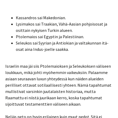
Kassandros sai Makedonian.
Lysimakos sai Traakian, Vähä-Aasian pohjoisosat ja
osittain nykyisen Turkin alueen.
Ptolemaios sai Egyptin ja Palestiinan.
Seleukos sai Syyrian ja Antiokian ja valtakunnan itä-
osat aina Indus-joelle saakka.
Israelin maa jäi siis Ptolemaioksen ja Seleukoksen väliseen
loukkuun, mikä johti myöhemmin vaikeuksiin. Palaamme
asiaan seuraavan luvun yhteydessä kun näiden alueiden
perilliset ottavat sotilaallisesti yhteen. Nämä tapahtumat
mullistivat varsinkin juutalaisten historiaa, mutta
Raamattu ei niistä juurikaan kerro, koska tapahtumat
sijoittuvat testamenttien väliseen aikaan.
Neljäs peto on hyvin erilainen kuin muut pedot. Sitä ei