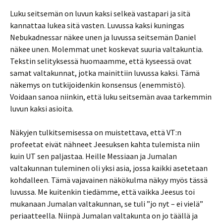
Luku seitsemän on luvun kaksi selkeä vastapari ja sitä
kannattaa lukea sitä vasten. Luvussa kaksi kuningas
Nebukadnessar näkee unen ja luvussa seitsemän Daniel
näkee unen. Molemmat unet koskevat suuria valtakuntia.
Tekstin selityksessä huomaamme, että kyseessä ovat
samat valtakunnat, jotka mainittiin luvussa kaksi. Tämä
näkemys on tutkijoidenkin konsensus (enemmistö).
Voidaan sanoa niinkin, että luku seitsemän avaa tarkemmin
luvun kaksi asioita.
Näkyjen tulkitsemisessa on muistettava, että VT:n
profeetat eivät nähneet Jeesuksen kahta tulemista niin
kuin UT sen paljastaa. Heille Messiaan ja Jumalan
valtakunnan tuleminen oli yksi asia, jossa kaikki asetetaan
kohdalleen. Tämä vajavainen näkökulma näkyy myös tässä
luvussa. Me kuitenkin tiedämme, että vaikka Jeesus toi
mukanaan Jumalan valtakunnan, se tuli ”jo nyt – ei vielä”
periaatteella. Niinpä Jumalan valtakunta on jo täällä ja