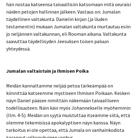
hän nostaa katseensa taivaallisiin katsomaan mitä seuraisi
näiden petojen hallinnan jälkeen. Vastaus on: Jumalan
täydellinen valtakunta. Danielin kirjan (ja Uuden
testamentin) mukaan Jumalan valtakunta murtautuu esiin
jo neljännen valtakunnan, eli Rooman aikana. Valtakunta
saavuttaa täydellisyden Jeesuksen toisen paluun
yhteydessä.
Jumalan valtaistuin ja Ihmisen Poika
Meidän kannaltamme neljää petoa tärkeämpää on
kiinnittää katseemme mystiseen Ihmisen Poikaan. Kesken
näyn Daniel pääsee nimittäin näkemään taivaalliseen
todellisuuteen. Näin kävi myös Johannekselle myöhemmin
(Ilm. 4-5). Meidän on syytä muistuttaa itseämme siitä, että
olemme tekemisissä apokalyptisen näyn kanssa. Näyn
tarkoitus ei ole opettaa, että Jumala on vanhainkodista
karannut valkopukuinen vanhus.