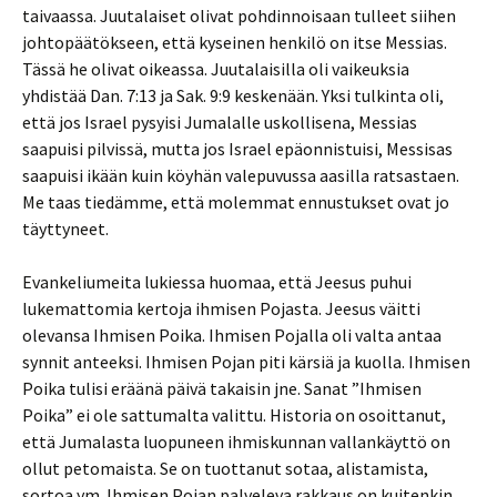
taivaassa. Juutalaiset olivat pohdinnoisaan tulleet siihen
johtopäätökseen, että kyseinen henkilö on itse Messias.
Tässä he olivat oikeassa. Juutalaisilla oli vaikeuksia
yhdistää Dan. 7:13 ja Sak. 9:9 keskenään. Yksi tulkinta oli,
että jos Israel pysyisi Jumalalle uskollisena, Messias
saapuisi pilvissä, mutta jos Israel epäonnistuisi, Messisas
saapuisi ikään kuin köyhän valepuvussa aasilla ratsastaen.
Me taas tiedämme, että molemmat ennustukset ovat jo
täyttyneet.
Evankeliumeita lukiessa huomaa, että Jeesus puhui
lukemattomia kertoja ihmisen Pojasta. Jeesus väitti
olevansa Ihmisen Poika. Ihmisen Pojalla oli valta antaa
synnit anteeksi. Ihmisen Pojan piti kärsiä ja kuolla. Ihmisen
Poika tulisi eräänä päivä takaisin jne. Sanat ”Ihmisen
Poika” ei ole sattumalta valittu. Historia on osoittanut,
että Jumalasta luopuneen ihmiskunnan vallankäyttö on
ollut petomaista. Se on tuottanut sotaa, alistamista,
sortoa ym. Ihmisen Pojan palveleva rakkaus on kuitenkin