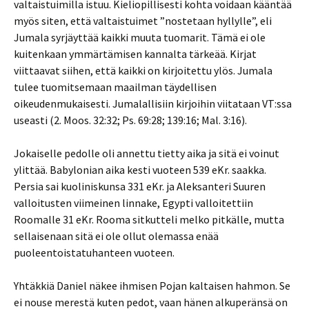
valtaistuimilla istuu. Kieliopillisesti kohta voidaan kääntää
myös siten, että valtaistuimet ”nostetaan hyllylle”, eli
Jumala syrjäyttää kaikki muuta tuomarit. Tämä ei ole
kuitenkaan ymmärtämisen kannalta tärkeää. Kirjat
viittaavat siihen, että kaikki on kirjoitettu ylös. Jumala
tulee tuomitsemaan maailman täydellisen
oikeudenmukaisesti. Jumalallisiin kirjoihin viitataan VT:ssa
useasti (2. Moos. 32:32; Ps. 69:28; 139:16; Mal. 3:16).
Jokaiselle pedolle oli annettu tietty aika ja sitä ei voinut
ylittää. Babylonian aika kesti vuoteen 539 eKr. saakka.
Persia sai kuoliniskunsa 331 eKr. ja Aleksanteri Suuren
valloitusten viimeinen linnake, Egypti valloitettiin
Roomalle 31 eKr. Rooma sitkutteli melko pitkälle, mutta
sellaisenaan sitä ei ole ollut olemassa enää
puoleentoistatuhanteen vuoteen.
Yhtäkkiä Daniel näkee ihmisen Pojan kaltaisen hahmon. Se
ei nouse merestä kuten pedot, vaan hänen alkuperänsä on