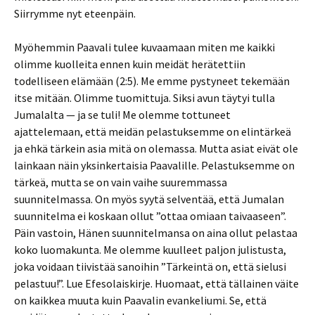
Siirrymme nyt eteenpäin.
Myöhemmin Paavali tulee kuvaamaan miten me kaikki
olimme kuolleita ennen kuin meidät herätettiin
todelliseen elämään (2:5). Me emme pystyneet tekemään
itse mitään. Olimme tuomittuja. Siksi avun täytyi tulla
Jumalalta — ja se tuli! Me olemme tottuneet
ajattelemaan, että meidän pelastuksemme on elintärkeä
ja ehkä tärkein asia mitä on olemassa. Mutta asiat eivät ole
lainkaan näin yksinkertaisia Paavalille. Pelastuksemme on
tärkeä, mutta se on vain vaihe suuremmassa
suunnitelmassa. On myös syytä selventää, että Jumalan
suunnitelma ei koskaan ollut ”ottaa omiaan taivaaseen”.
Päin vastoin, Hänen suunnitelmansa on aina ollut pelastaa
koko luomakunta. Me olemme kuulleet paljon julistusta,
joka voidaan tiivistää sanoihin ”Tärkeintä on, että sielusi
pelastuu!”. Lue Efesolaiskirje. Huomaat, että tällainen väite
on kaikkea muuta kuin Paavalin evankeliumi. Se, että