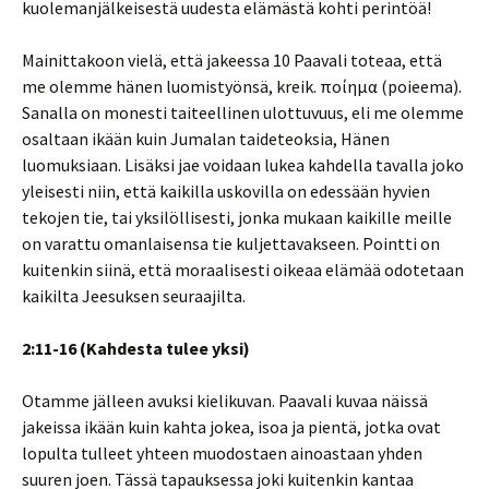
kuolemanjälkeisestä uudesta elämästä kohti perintöä!
Mainittakoon vielä, että jakeessa 10 Paavali toteaa, että
me olemme hänen luomistyönsä, kreik. ποίημα (poieema).
Sanalla on monesti taiteellinen ulottuvuus, eli me olemme
osaltaan ikään kuin Jumalan taideteoksia, Hänen
luomuksiaan. Lisäksi jae voidaan lukea kahdella tavalla joko
yleisesti niin, että kaikilla uskovilla on edessään hyvien
tekojen tie, tai yksilöllisesti, jonka mukaan kaikille meille
on varattu omanlaisensa tie kuljettavakseen. Pointti on
kuitenkin siinä, että moraalisesti oikeaa elämää odotetaan
kaikilta Jeesuksen seuraajilta.
2:11-16 (Kahdesta tulee yksi)
Otamme jälleen avuksi kielikuvan. Paavali kuvaa näissä
jakeissa ikään kuin kahta jokea, isoa ja pientä, jotka ovat
lopulta tulleet yhteen muodostaen ainoastaan yhden
suuren joen. Tässä tapauksessa joki kuitenkin kantaa