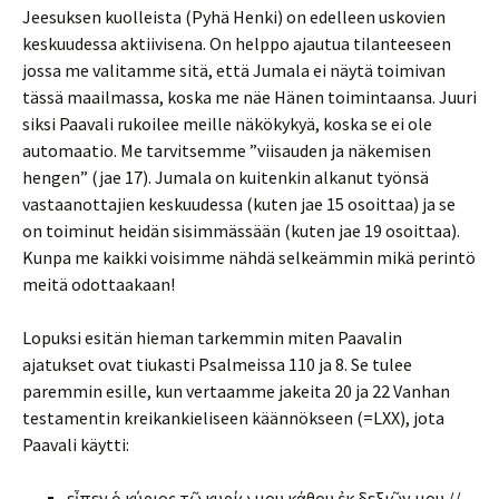
Jeesuksen kuolleista (Pyhä Henki) on edelleen uskovien
keskuudessa aktiivisena. On helppo ajautua tilanteeseen
jossa me valitamme sitä, että Jumala ei näytä toimivan
tässä maailmassa, koska me näe Hänen toimintaansa. Juuri
siksi Paavali rukoilee meille näkökykyä, koska se ei ole
automaatio. Me tarvitsemme ”viisauden ja näkemisen
hengen” (jae 17). Jumala on kuitenkin alkanut työnsä
vastaanottajien keskuudessa (kuten jae 15 osoittaa) ja se
on toiminut heidän sisimmässään (kuten jae 19 osoittaa).
Kunpa me kaikki voisimme nähdä selkeämmin mikä perintö
meitä odottaakaan!
Lopuksi esitän hieman tarkemmin miten Paavalin
ajatukset ovat tiukasti Psalmeissa 110 ja 8. Se tulee
paremmin esille, kun vertaamme jakeita 20 ja 22 Vanhan
testamentin kreikankieliseen käännökseen (=LXX), jota
Paavali käytti:
εἶπεν ὁ κύριος τῷ κυρίῳ μου κάθου ἐκ δεξιῶν μου //