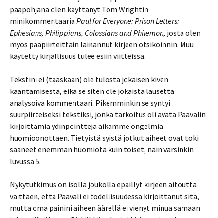
pääpohjana olen käyttänyt Tom Wrightin
minikommentaaria
Paul for Everyone: Prison Letters:
Ephesians, Philippians, Colossians and Philemon
, josta olen
myös pääpiirteittäin lainannut kirjeen otsikoinnin. Muu
käytetty kirjallisuus tulee esiin viitteissä.
Tekstini ei (taaskaan) ole tulosta jokaisen kiven
kääntämisestä, eikä se siten ole jokaista lausetta
analysoiva kommentaari. Pikemminkin se syntyi
suurpiirteiseksi tekstiksi, jonka tarkoitus oli avata Paavalin
kirjoittamia ydinpointteja aikamme ongelmia
huomioonottaen. Tietyistä syistä jotkut aiheet ovat toki
saaneet enemmän huomiota kuin toiset, näin varsinkin
luvussa 5.
Nykytutkimus on isolla joukolla epäillyt kirjeen aitoutta
väittäen, että Paavali ei todellisuudessa kirjoittanut sitä,
mutta oma painini aiheen äärellä ei vienyt minua samaan