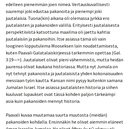
edelleen pienemmän joen nimeä. Vertauskuvallisesti
suurempi joki edustaa pakanoita ja pienempi joki
juutalaisia. Tuona(kin) aikana oli olemassa jyrkkä ero
juutalaisten ja pakanoiden välillä. Erityisesti juutalaisesta
perspektiivistä katsottuna maailma oli jaettu kahtia:
juutalaisiin ja pakanoihin. Itse asiassa tämä oli vain
looginen lopputulema Mooseksen lain noudattamisesta,
kuten Paavali Galatalaiskirjeessä tarkemmin opettaa (Gal.
3:19—>). Juutalaiset olivat pieni vähemmistö, mutta heidän
juurensa olivat kaukana historiassa. Mutta nyt Jumala on
nyt tehnyt pakanoista ja juutalaisista yhden kokonaisuuden
messiaan työn kautta. Kansan nimi pysyy kuitenkin samana:
Jumalan Israel. Itse asiassa juutalaisten historia ja siihen
kuuluvat lupaukset ovat tässä kohden paljon tärkeämpi
asia kuin pakanoiden mennyt historia.
Paavali kuvaa muutamaa suurta muutosta (meidän)
pakanoiden kohdalla. Ensinnäkin he olivat aiemmin eläneet
ilman Israelin Jumalaa. He olivat ἄθεοι ἐν τῷ κόσμῳ eli