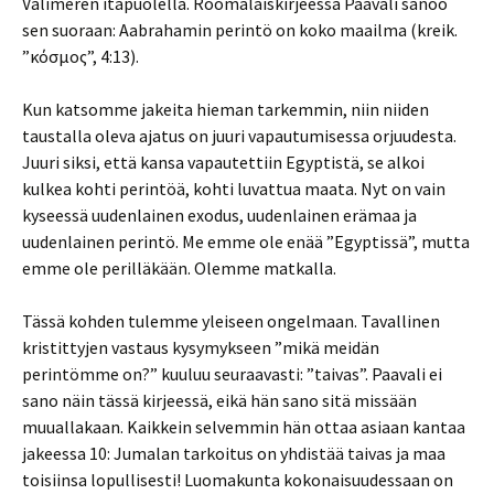
Välimeren itäpuolella. Roomalaiskirjeessä Paavali sanoo
sen suoraan: Aabrahamin perintö on koko maailma (kreik.
”κόσμος”, 4:13).
Kun katsomme jakeita hieman tarkemmin, niin niiden
taustalla oleva ajatus on juuri vapautumisessa orjuudesta.
Juuri siksi, että kansa vapautettiin Egyptistä, se alkoi
kulkea kohti perintöä, kohti luvattua maata. Nyt on vain
kyseessä uudenlainen exodus, uudenlainen erämaa ja
uudenlainen perintö. Me emme ole enää ”Egyptissä”, mutta
emme ole perilläkään. Olemme matkalla.
Tässä kohden tulemme yleiseen ongelmaan. Tavallinen
kristittyjen vastaus kysymykseen ”mikä meidän
perintömme on?” kuuluu seuraavasti: ”taivas”. Paavali ei
sano näin tässä kirjeessä, eikä hän sano sitä missään
muuallakaan. Kaikkein selvemmin hän ottaa asiaan kantaa
jakeessa 10: Jumalan tarkoitus on yhdistää taivas ja maa
toisiinsa lopullisesti! Luomakunta kokonaisuudessaan on