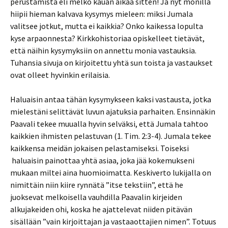
perustamista eli melko kauan aikaa sitten! Ja nyt monilla
hiipii hieman kalvava kysymys mieleen: miksi Jumala
valitsee jotkut, mutta ei kaikkia? Onko kaikessa lopulta
kyse arpaonnesta? Kirkkohistoriaa opiskelleet tietävät,
että näihin kysymyksiin on annettu monia vastauksia.
Tuhansia sivuja on kirjoitettu yhtä sun toista ja vastaukset
ovat olleet hyvinkin erilaisia.
Haluaisin antaa tähän kysymykseen kaksi vastausta, jotka
mielestäni selittävät luvun ajatuksia parhaiten. Ensinnäkin
Paavali tekee muualla hyvin selväksi, että Jumala tahtoo
kaikkien ihmisten pelastuvan (1. Tim. 2:3-4). Jumala tekee
kaikkensa meidän jokaisen pelastamiseksi. Toiseksi
haluaisin painottaa yhtä asiaa, joka jää kokemukseni
mukaan miltei aina huomioimatta. Keskiverto lukijalla on
nimittäin niin kiire rynnätä ”itse tekstiin”, että he
juoksevat melkoisella vauhdilla Paavalin kirjeiden
alkujakeiden ohi, koska he ajattelevat niiden pitävän
sisällään ”vain kirjoittajan ja vastaaottajien nimen”. Totuus