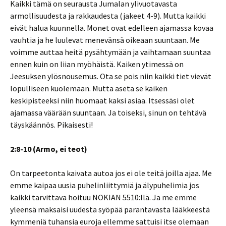
Kaikki tämä on seurausta Jumalan ylivuotavasta
armollisuudesta ja rakkaudesta (jakeet 4-9). Mutta kaikki
eivät halua kuunnella. Monet ovat edelleen ajamassa kovaa
vauhtia ja he luulevat menevänsä oikeaan suuntaan. Me
voimme auttaa heitä pysähtymään ja vaihtamaan suuntaa
ennen kuin on liian myöhäistä. Kaiken ytimessä on
Jeesuksen ylösnousemus. Ota se pois niin kaikki tiet vievät
lopulliseen kuolemaan. Mutta aseta se kaiken
keskipisteeksi niin huomaat kaksi asiaa. Itsessäsi olet
ajamassa väärään suuntaan. Ja toiseksi, sinun on tehtävä
täyskäännös. Pikaisesti!
2:8-10 (Armo, ei teot)
On tarpeetonta kaivata autoa jos ei ole teitä joilla ajaa. Me
emme kaipaa uusia puhelinliittymiä ja älypuhelimia jos
kaikki tarvittava hoituu NOKIAN 5510:llä. Ja me emme
yleensä maksaisi uudesta syöpää parantavasta lääkkeestä
kymmeniä tuhansia euroja ellemme sattuisi itse olemaan