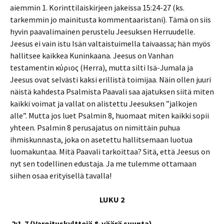
aiemmin 1. Korinttilaiskirjeen jakeissa 15:24-27 (ks.
tarkemmin jo mainitusta kommentaaristani). Tämä on siis
hyvin paavalimainen perustelu Jeesuksen Herruudelle.
Jeesus ei vain istu Isän valtaistuimella taivaassa; hän myös
hallitsee kaikkea Kuninkaana. Jeesus on Vanhan
testamentin κύριος (Herra), mutta silti Isä-Jumala ja
Jeesus ovat selvästi kaksi erillistä toimijaa. Näin ollen juuri
näistä kahdesta Psalmista Paavali saa ajatuksen siitä miten
kaikki voimat ja vallat on alistettu Jeesuksen ”jalkojen
alle”. Mutta jos luet Psalmin 8, huomaat miten kaikki sopii
yhteen. Psalmin 8 perusajatus on nimittäin puhua
ihmiskunnasta, joka on asetettu hallitsemaan luotua
luomakuntaa. Mitä Paavali tarkoittaa? Sitä, että Jeesus on
nyt sen todellinen edustaja. Ja me tulemme ottamaan
siihen osaa erityisellä tavalla!
LUKU 2
2:1-7 (Varoituskylttejä & väärä suunta)