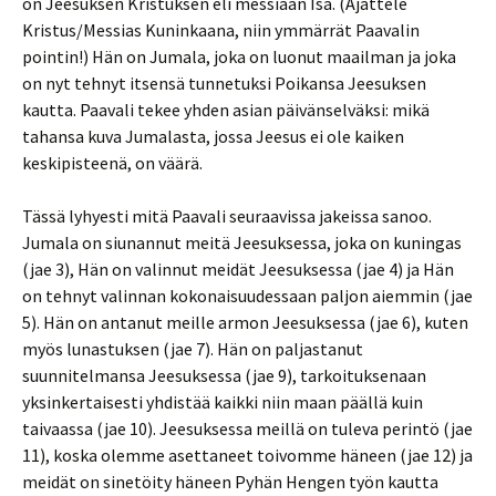
on Jeesuksen Kristuksen eli messiaan Isä. (Ajattele
Kristus/Messias Kuninkaana, niin ymmärrät Paavalin
pointin!) Hän on Jumala, joka on luonut maailman ja joka
on nyt tehnyt itsensä tunnetuksi Poikansa Jeesuksen
kautta. Paavali tekee yhden asian päivänselväksi: mikä
tahansa kuva Jumalasta, jossa Jeesus ei ole kaiken
keskipisteenä, on väärä.
Tässä lyhyesti mitä Paavali seuraavissa jakeissa sanoo.
Jumala on siunannut meitä Jeesuksessa, joka on kuningas
(jae 3), Hän on valinnut meidät Jeesuksessa (jae 4) ja Hän
on tehnyt valinnan kokonaisuudessaan paljon aiemmin (jae
5). Hän on antanut meille armon Jeesuksessa (jae 6), kuten
myös lunastuksen (jae 7). Hän on paljastanut
suunnitelmansa Jeesuksessa (jae 9), tarkoituksenaan
yksinkertaisesti yhdistää kaikki niin maan päällä kuin
taivaassa (jae 10). Jeesuksessa meillä on tuleva perintö (jae
11), koska olemme asettaneet toivomme häneen (jae 12) ja
meidät on sinetöity häneen Pyhän Hengen työn kautta