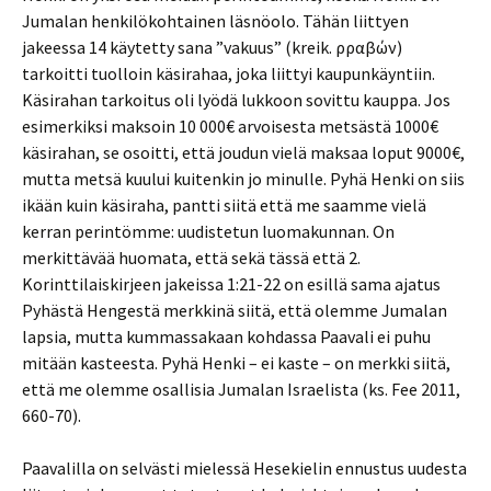
Jumalan henkilökohtainen läsnöolo. Tähän liittyen
jakeessa 14 käytetty sana ”vakuus” (kreik. ἀρραβών)
tarkoitti tuolloin käsirahaa, joka liittyi kaupunkäyntiin.
Käsirahan tarkoitus oli lyödä lukkoon sovittu kauppa. Jos
esimerkiksi maksoin 10 000€ arvoisesta metsästä 1000€
käsirahan, se osoitti, että joudun vielä maksaa loput 9000€,
mutta metsä kuului kuitenkin jo minulle. Pyhä Henki on siis
ikään kuin käsiraha, pantti siitä että me saamme vielä
kerran perintömme: uudistetun luomakunnan. On
merkittävää huomata, että sekä tässä että 2.
Korinttilaiskirjeen jakeissa 1:21-22 on esillä sama ajatus
Pyhästä Hengestä merkkinä siitä, että olemme Jumalan
lapsia, mutta kummassakaan kohdassa Paavali ei puhu
mitään kasteesta. Pyhä Henki – ei kaste – on merkki siitä,
että me olemme osallisia Jumalan Israelista (ks. Fee 2011,
660-70).
Paavalilla on selvästi mielessä Hesekielin ennustus uudesta