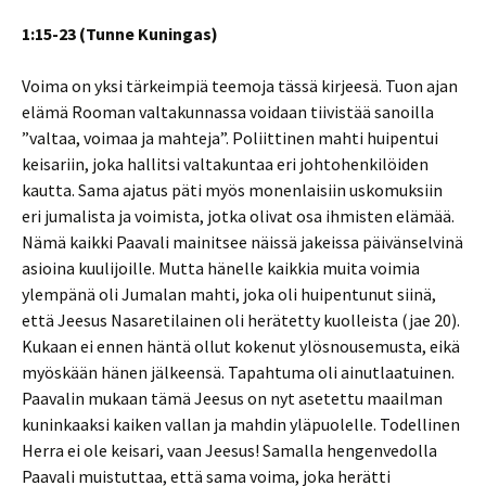
1:15-23 (Tunne Kuningas)
Voima on yksi tärkeimpiä teemoja tässä kirjeesä. Tuon ajan
elämä Rooman valtakunnassa voidaan tiivistää sanoilla
”valtaa, voimaa ja mahteja”. Poliittinen mahti huipentui
keisariin, joka hallitsi valtakuntaa eri johtohenkilöiden
kautta. Sama ajatus päti myös monenlaisiin uskomuksiin
eri jumalista ja voimista, jotka olivat osa ihmisten elämää.
Nämä kaikki Paavali mainitsee näissä jakeissa päivänselvinä
asioina kuulijoille. Mutta hänelle kaikkia muita voimia
ylempänä oli Jumalan mahti, joka oli huipentunut siinä,
että Jeesus Nasaretilainen oli herätetty kuolleista (jae 20).
Kukaan ei ennen häntä ollut kokenut ylösnousemusta, eikä
myöskään hänen jälkeensä. Tapahtuma oli ainutlaatuinen.
Paavalin mukaan tämä Jeesus on nyt asetettu maailman
kuninkaaksi kaiken vallan ja mahdin yläpuolelle. Todellinen
Herra ei ole keisari, vaan Jeesus! Samalla hengenvedolla
Paavali muistuttaa, että sama voima, joka herätti