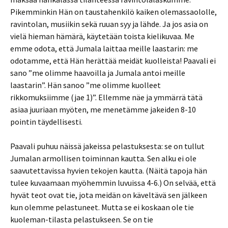
Pikemminkin Hän on taustahenkilö kaiken olemassaololle,
ravintolan, musiikin sekä ruuan syy ja lähde. Ja jos asia on
vielä hieman hämärä, käytetään toista kielikuvaa. Me
emme odota, että Jumala laittaa meille laastarin: me
odotamme, että Hän herättää meidät kuolleista! Paavali ei
sano ”me olimme haavoilla ja Jumala antoi meille
laastarin”. Hän sanoo ”me olimme kuolleet
rikkomuksiimme (jae 1)”. Ellemme näe ja ymmärrä tätä
asiaa juuriaan myöten, me menetämme jakeiden 8-10
pointin täydellisesti.
Paavali puhuu näissä jakeissa pelastuksesta: se on tullut
Jumalan armollisen toiminnan kautta. Sen alku ei ole
saavutettavissa hyvien tekojen kautta. (Näitä tapoja hän
tulee kuvaamaan myöhemmin luvuissa 4-6.) On selvää, että
hyvät teot ovat tie, jota meidän on käveltävä sen jälkeen
kun olemme pelastuneet. Mutta se ei koskaan ole tie
kuoleman-tilasta pelastukseen. Se on tie