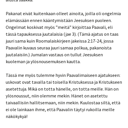
Pakanat eivät kuitenkaan olleet ainoita, joilla oli ongelmia
elämässään ennen kääntymistään Jeesuksen puoleen.
Ongelmat koskivat myös ”meitä” kirjoittaa Paavali, eli
tässä tapauksessa juutalaisia (jae 3). (Tämä ajatus on taas
juuri sama kuin Roomalaiskirjeen jakeissa 2:17-24, jossa
Paavalin kuvaus seuraa juuri samaa polkua, pakanoista
juutalaisiin.) Jumalan vastaus on tullut Jeesuksen
kuoleman ja ylösnousemuksen kautta.
Tässä me myös tulemme hyvin Paavalimaiseen ajatukseen:
uskovat ovat tavalla tai toisella Kristuksessa ja Kristukseen
asetettuja. Mikä on totta hänelle, on totta meille. Hän on
ylösnoussut, niin olemme mekin. Hänet on asetettu
taivaallisiin hallitsemaan, niin mekin. Kuulostaa siltä, että
ei ole lainkaan ihme, että Paavalin täytyi rukoilla meille
näkökykyä!