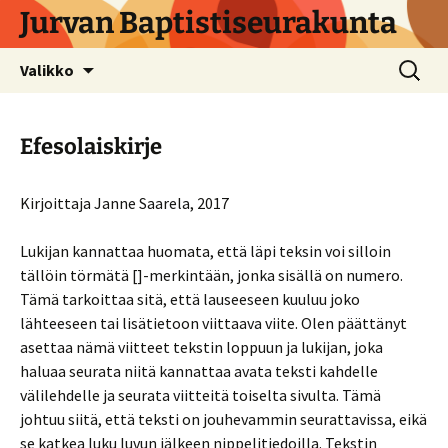
Siirry
Jurvan Baptistiseurakunta
sisältöön
Haku:
Valikko
Efesolaiskirje
Kirjoittaja Janne Saarela, 2017
Lukijan kannattaa huomata, että läpi teksin voi silloin
tällöin törmätä []-merkintään, jonka sisällä on numero.
Tämä tarkoittaa sitä, että lauseeseen kuuluu joko
lähteeseen tai lisätietoon viittaava viite. Olen päättänyt
asettaa nämä viitteet tekstin loppuun ja lukijan, joka
haluaa seurata niitä kannattaa avata teksti kahdelle
välilehdelle ja seurata viitteitä toiselta sivulta. Tämä
johtuu siitä, että teksti on jouhevammin seurattavissa, eikä
se katkea luku luvun jälkeen nippelitiedoilla. Tekstin