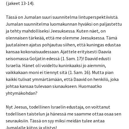
(jakeet 13-14).
Tässä on Jumalan suuri suunnitelma lintuperspektiivistä.
Jumalan suunnitelma luomakunnan hyväksi on paljastettu
ja tehty mahdolliseksi Jeesuksessa. Kuten näet, on
olennaisen tärkeää, että me olemme Jeesuksessa. Tämä
juutalainen ajatus pohjautuu siihen, että kuningas edustaa
kansaa kokonaisuudessaan. Ajattele erityisesti Daavia
seisomassa Goljatin edessä (1. Sam. 17)! Daavid edusti
Israelia. Hänet oli voideltu kuninkaaksi jo aiemmin,
vaikkakaan moni ei tiennyt sitä (1. Sam. 16). Mutta pian
kaikki tulivat ymmärtämään, että Daavid on henkilö, joka
johtaa kansaa tulevaan siunaukseen. Huomaatko
yhtymäkohdan?
Nyt Jeesus, todellinen Israelin edustaja, on voittanut
todellisen taistelun ja hänessä me saamme ottaa osaa sen
seurauksiin. Tässä on syy miksi meidän tulee antaa
Jumalalle kiitos ja ylistys!