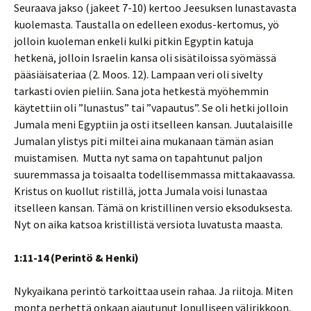
Seuraava jakso (jakeet 7-10) kertoo Jeesuksen lunastavasta
kuolemasta. Taustalla on edelleen exodus-kertomus, yö
jolloin kuoleman enkeli kulki pitkin Egyptin katuja
hetkenä, jolloin Israelin kansa oli sisätiloissa syömässä
pääsiäisateriaa (2. Moos. 12). Lampaan veri oli sivelty
tarkasti ovien pieliin. Sana jota hetkestä myöhemmin
käytettiin oli ”lunastus” tai ”vapautus”. Se oli hetki jolloin
Jumala meni Egyptiin ja osti itselleen kansan. Juutalaisille
Jumalan ylistys piti miltei aina mukanaan tämän asian
muistamisen. Mutta nyt sama on tapahtunut paljon
suuremmassa ja toisaalta todellisemmassa mittakaavassa.
Kristus on kuollut ristillä, jotta Jumala voisi lunastaa
itselleen kansan. Tämä on kristillinen versio eksoduksesta.
Nyt on aika katsoa kristillistä versiota luvatusta maasta.
1:11-14 (Perintö & Henki)
Nykyaikana perintö tarkoittaa usein rahaa. Ja riitoja. Miten
monta perhettä onkaan ajautunut lopulliseen välirikkoon,