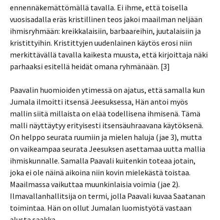
ennennäkemättömällä tavalla. Ei ihme, että toisella
vuosisadalla eräs kristillinen teos jakoi maailman neljään
ihmisryhmään: kreikkalaisiin, barbaareihin, juutalaisiin ja
kristittyihin. Kristittyjen uudenlainen käytös erosi niin
merkittävällä tavalla kaikesta muusta, että kirjoittaja näki
parhaaksi esitellä heidät omana ryhmänään. [3]
Paavalin huomioiden ytimessä on ajatus, että samalla kun
Jumala ilmoitti itsensä Jeesuksessa, Hän antoi myös
mallin siitä millaista on elää todellisena ihmisenä. Tämä
malli näyttäytyy erityisesti itsensäuhraavana käytöksenä.
On helppo seurata ruumiin ja mielen haluja (jae 3), mutta
on vaikeampaa seurata Jeesuksen asettamaa uutta mallia
ihmiskunnalle. Samalla Paavali kuitenkin toteaa jotain,
joka ei ole näinä aikoina niin kovin mielekästä toistaa.
Maailmassa vaikuttaa muunkinlaisia voimia (jae 2).
Ilmavallanhallitsija on termi, jolla Paavali kuvaa Saatanan
toimintaa. Hän on ollut Jumalan luomistyötä vastaan
alusta saakka.