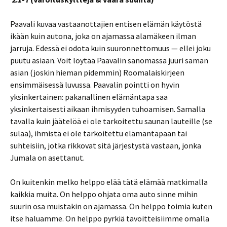
Paavali kuvaa vastaanottajien entisen elämän käytöstä
ikään kuin autona, joka on ajamassa alamäkeen ilman
jarruja. Edessä ei odota kuin suuronnettomuus — ellei joku
puutu asiaan. Voit löytää Paavalin sanomassa juuri saman
asian (joskin hieman pidemmin) Roomalaiskirjeen
ensimmäisessä luvussa. Paavalin pointti on hyvin
yksinkertainen: pakanallinen elämäntapa saa
yksinkertaisesti aikaan ihmisyyden tuhoamisen. Samalla
tavalla kuin jäätelöä ei ole tarkoitettu saunan lauteille (se
sulaa), ihmistä ei ole tarkoitettu elämäntapaan tai
suhteisiin, jotka rikkovat sitä järjestystä vastaan, jonka
Jumala on asettanut.
On kuitenkin melko helppo elää tätä elämää matkimalla
kaikkia muita. On helppo ohjata oma auto sinne mihin
suurin osa muistakin on ajamassa. On helppo toimia kuten
itse haluamme. On helppo pyrkiä tavoitteisiimme omalla