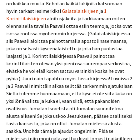
on kaikkea muuta. Kehotan kaikki lukijoita katsomaan
hyvin tarkasti esimerkiksi
Galatalaiskirjeen
ja
1.
Korinttilaiskirjeen
aloitusjakeita ja tarkkaamaan miten
olennaisella tavalla Paavali ottaa esiin teemoja, jotka ovat
isossa roolissa myöhemmin kirjeessä. (Galatalaiskirjeessä
siis Paavali aloittaa painottamalla apostolinasemaansa,
joka on selvästi kyseenalaistettu ja jota hän puolustaa
laajasti ja 1. Korinttilaiskirjeessä Paavali painottaa
korinttilaisten olevan yksi pieni osa suurempaa verkostoa,
eivätkä he voi elää kuten sattuu varsinkin koska he ovat
pyhiä.) Juuri näin tapahtuu myös tässä kirjeessä! Luvuissa 2
ja 3 Paavali nimittäin alkaa selittää tarkemmin ajatuksiaan.
Siellä tulemme huomaamaan, että kyse ei ole siitä kuka on
yksilönä valittu ja kuka ei, vaan siitä, että pakanoiden
osallisuus Jumalan Israelista oli Jumalan suunnitelma
alusta alkaen! Se joka uskoo Jeesukseen, pääsee osalliseksi
tästä kansasta, joka on ollut Jumalan mielessä alusta
saakka. Unohda tämä ja ajaudut ongelmiin. Pidä se
mielessäsi niin moni pala asettuu kivuttomasti paikoilleen.