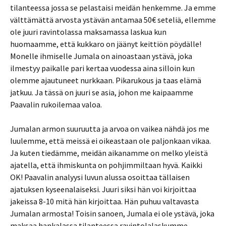
tilanteessa jossa se pelastaisi meidän henkemme. Ja emme
välttämättä arvosta ystävän antamaa 50€ seteliä, ellemme
ole juuri ravintolassa maksamassa laskua kun
huomaamme, että kukkaro on jäänyt keittiön pöydälle!
Monelle ihmiselle Jumala on ainoastaan ystävä, joka
ilmestyy paikalle pari kertaa vuodessa aina silloin kun
olemme ajautuneet nurkkaan. Pikarukous ja taas elämä
jatkuu. Ja tässä on juuri se asia, johon me kaipaamme
Paavalin rukoilemaa valoa.
Jumalan armon suuruutta ja arvoa on vaikea nähdä jos me
luulemme, että meissä ei oikeastaan ole paljonkaan vikaa.
Ja kuten tiedämme, meidän aikanamme on melko yleistä
ajatella, että ihmiskunta on pohjimmiltaan hyvä. Kaikki
OK! Paavalin analyysi luvun alussa osoittaa tällaisen
ajatuksen kyseenalaiseksi. Juuri siksi hän voi kirjoittaa
jakeissa 8-10 mitä hän kirjoittaa. Hän puhuu valtavasta
Jumalan armosta! Toisin sanoen, Jumala ei ole ystävä, joka
maksaa hankalassa tilanteessa ravintolalaskumme.