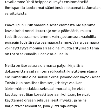
tavallamme. Yhtä helppoa oli myös ensimmäisellä
ihmisparilla luoda omat sääntönsä piittaamatta Jumalan
varoituksista.
Paavali puhuu siis vääränlaisesta elämästä. Me ajamme
kovaa kohti onnellisuutta ja omia päämääriä, mutta
todellisuudessa me olemme vain ajautumassa vauhdilla
poispäin todellisesta päämäärästämme. Väärä päämäärä
voi näyttäytyä monina eri asioina, mutta erityisesti tämä
on totta seksuaalisuuden osa-alueella.
Meillä on itse asiassa olemassa paljon kirjallisia
dokumentteja siitä miten radikaalisti kristittyjen elämä
ensimmäisillä vuosisadoilla erosi pakanoiden käytöksestä.
Toisin kuin tavalliset ihmiset, kristityt vaalivat
äärimmäisen tiukkaa seksuaalimoraalia, he eivät
käyttäyneet liian kovasti lapsiaan kohtaan, he eivät
käyttäneet orjiaan seksuaalisesti hyväksi, ja he he
harjoittivat rakkautta, joka ylitti raja-aitoja