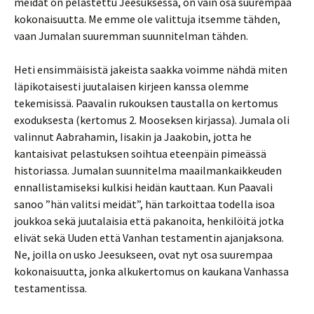
meidät on pelastettu Jeesuksessa, on vain osa suurempaa
kokonaisuutta. Me emme ole valittuja itsemme tähden,
vaan Jumalan suuremman suunnitelman tähden.
Heti ensimmäisistä jakeista saakka voimme nähdä miten
läpikotaisesti juutalaisen kirjeen kanssa olemme
tekemisissä. Paavalin rukouksen taustalla on kertomus
exoduksesta (kertomus 2. Mooseksen kirjassa). Jumala oli
valinnut Aabrahamin, Iisakin ja Jaakobin, jotta he
kantaisivat pelastuksen soihtua eteenpäin pimeässä
historiassa. Jumalan suunnitelma maailmankaikkeuden
ennallistamiseksi kulkisi heidän kauttaan. Kun Paavali
sanoo ”hän valitsi meidät”, hän tarkoittaa todella isoa
joukkoa sekä juutalaisia että pakanoita, henkilöitä jotka
elivät sekä Uuden että Vanhan testamentin ajanjaksona.
Ne, joilla on usko Jeesukseen, ovat nyt osa suurempaa
kokonaisuutta, jonka alkukertomus on kaukana Vanhassa
testamentissa.