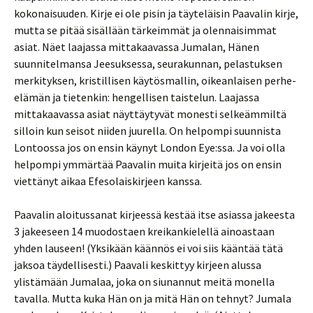
kokonaisuuden. Kirje ei ole pisin ja täyteläisin Paavalin kirje,
mutta se pitää sisällään tärkeimmät ja olennaisimmat
asiat. Näet laajassa mittakaavassa Jumalan, Hänen
suunnitelmansa Jeesuksessa, seurakunnan, pelastuksen
merkityksen, kristillisen käytösmallin, oikeanlaisen perhe-
elämän ja tietenkin: hengellisen taistelun. Laajassa
mittakaavassa asiat näyttäytyvät monesti selkeämmiltä
silloin kun seisot niiden juurella. On helpompi suunnista
Lontoossa jos on ensin käynyt London Eye:ssa. Ja voi olla
helpompi ymmärtää Paavalin muita kirjeitä jos on ensin
viettänyt aikaa Efesolaiskirjeen kanssa.
Paavalin aloitussanat kirjeessä kestää itse asiassa jakeesta
3 jakeeseen 14 muodostaen kreikankielellä ainoastaan
yhden lauseen! (Yksikään käännös ei voi siis kääntää tätä
jaksoa täydellisesti.) Paavali keskittyy kirjeen alussa
ylistämään Jumalaa, joka on siunannut meitä monella
tavalla. Mutta kuka Hän on ja mitä Hän on tehnyt? Jumala