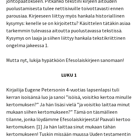
johtopäätökseen. Pitkähkö tekstini kirjeen aitouden
puolustamisesta tulee nettisivuille toivottavasti ennen
parousiaa. Kirjeeseen liittyy myös hankala historiallinen
kysymys: kenelle se on kirjoitettu? Käsittelen tätäkin asiaa
tarkemmin tulevassa aitoutta puolustavassa tekstissä.
Kysymys on laaja ja siihen liittyy hankala tekstikriittinen
ongelma jakeessa 1.
Mutta nyt, lukija hypätköön Efesolaiskirjeen sanomaan!
LUKU 1
Kirjailija Eugene Petersonin 4-vuotias lapsenlapsi tuli
kerran isoisänsä luo ja sanoi ”isöisä, voisitko kertoa minulle
kertomuksen?” Ja hän lisäsi vielä ”ja voisitko laittaa minut
mukaan siihen kertomukseen?” Tämä on täsmälleen
tilanne, jonka löydämme Efesolaiskirjeestä! Paavali kertoo
kertomuksen. [1] Ja hän laittaa sinut mukaan tähän
kertomukseen! Tuskin missään muussa Uuden testamentin