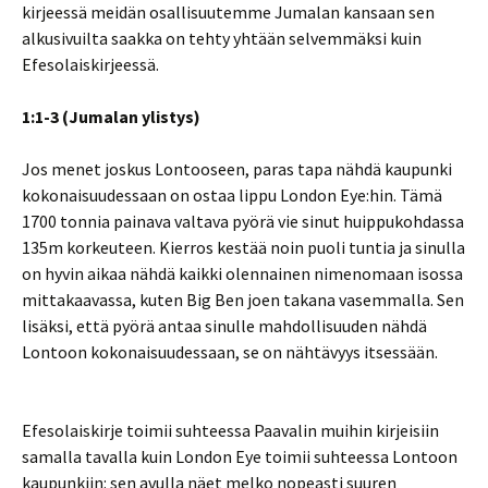
kirjeessä meidän osallisuutemme Jumalan kansaan sen
alkusivuilta saakka on tehty yhtään selvemmäksi kuin
Efesolaiskirjeessä.
1:1-3 (Jumalan ylistys)
Jos menet joskus Lontooseen, paras tapa nähdä kaupunki
kokonaisuudessaan on ostaa lippu London Eye:hin. Tämä
1700 tonnia painava valtava pyörä vie sinut huippukohdassa
135m korkeuteen. Kierros kestää noin puoli tuntia ja sinulla
on hyvin aikaa nähdä kaikki olennainen nimenomaan isossa
mittakaavassa, kuten Big Ben joen takana vasemmalla. Sen
lisäksi, että pyörä antaa sinulle mahdollisuuden nähdä
Lontoon kokonaisuudessaan, se on nähtävyys itsessään.
Efesolaiskirje toimii suhteessa Paavalin muihin kirjeisiin
samalla tavalla kuin London Eye toimii suhteessa Lontoon
kaupunkiin: sen avulla näet melko nopeasti suuren