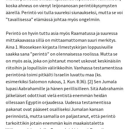
koska ahneus on vienyt leijonanosan perintökysymysten
äärellä. Perintö voi tulla suureksi siunaukseksi, mutta se voi
”tavallisessa” elämässä johtaa myös ongelmiin.
Perintö on hyvin tuttu asia myös Raamatussa ja suuressa
mittakaavassa sillä on mittaamattoman suuri merkitys.
Aina 1. Mooseksen kirjasta Ilmestyskirjan loppusivuille
saakka sana ”perintö” on olennaisessa roolissa. Mutta se
on myös asia, joka on johtanut monet uskovat keskinäisiin
riitoihin ja lopullisiin välirikkoihin. Vanhassa testamentissa
perintönä toimi pitkälti Israelin luvattu maa (ks.
esimerkiksi Salomon rukous, 1. Kun. 8:36). [2] Sen Jumala
lupasi Aabrahamille ja hänen perillisilleen. Sitä Aabrahamin
jälkeläiset odottivat vielä entistä enemmän heidän
ollessaan Egyptin orjuudessa. Uudessa testamentissa
pakanat ovat pääseet osalliseksi Jumalan kansan
perinnöstä, mutta samalla on paljastanut, että perintö
tarkoittikin jotain enemmän kuin maakaistaletta