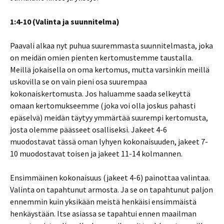
1:4-10 (Valinta ja suunnitelma)
Paavali alkaa nyt puhua suuremmasta suunnitelmasta, joka
on meidän omien pienten kertomustemme taustalla.
Meillä jokaisella on oma kertomus, mutta varsinkin meillä
uskovilla se on vain pieni osa suurempaa
kokonaiskertomusta. Jos haluamme saada selkeyttä
omaan kertomukseemme (joka voi olla joskus pahasti
epäselvä) meidän täytyy ymmärtää suurempi kertomusta,
josta olemme päässeet osalliseksi. Jakeet 4-6
muodostavat tässä oman lyhyen kokonaisuuden, jakeet 7-
10 muodostavat toisen ja jakeet 11-14 kolmannen.
Ensimmäinen kokonaisuus (jakeet 4-6) painottaa valintaa.
Valinta on tapahtunut armosta. Ja se on tapahtunut paljon
ennemmin kuin yksikään meistä henkäisi ensimmäistä
henkäystään. Itse asiassa se tapahtui ennen maailman