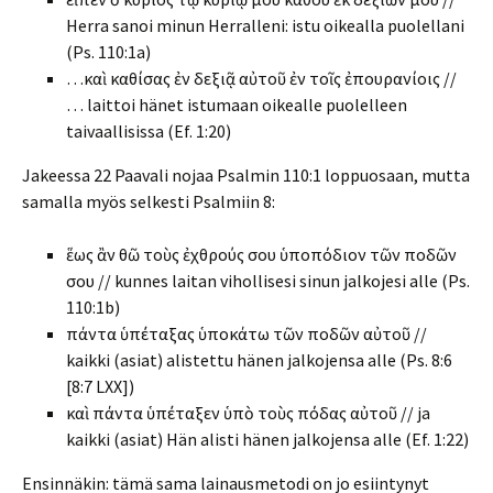
Herra sanoi minun Herralleni: istu oikealla puolellani
(Ps. 110:1a)
…καὶ καθίσας ἐν δεξιᾷ αὐτοῦ ἐν τοῖς ἐπουρανίοις //
… laittoi hänet istumaan oikealle puolelleen
taivaallisissa (Ef. 1:20)
Jakeessa 22 Paavali nojaa Psalmin 110:1 loppuosaan, mutta
samalla myös selkesti Psalmiin 8:
ἕως ἂν θῶ τοὺς ἐχθρούς σου ὑποπόδιον τῶν ποδῶν
σου // kunnes laitan vihollisesi sinun jalkojesi alle (Ps.
110:1b)
πάντα ὑπέταξας ὑποκάτω τῶν ποδῶν αὐτοῦ //
kaikki (asiat) alistettu hänen jalkojensa alle (Ps. 8:6
[8:7 LXX])
καὶ πάντα ὑπέταξεν ὑπὸ τοὺς πόδας αὐτοῦ // ja
kaikki (asiat) Hän alisti hänen jalkojensa alle (Ef. 1:22)
Ensinnäkin: tämä sama lainausmetodi on jo esiintynyt