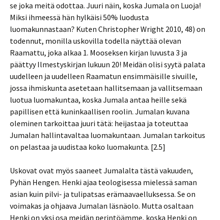
se joka meitä odottaa. Juuri näin, koska Jumala on Luoja!
Miksi ihmeessä hän hylkäisi 50% luodusta
luomakunnastaan? Kuten Christopher Wright 2010, 48) on
todennut, monilla uskovilla todella näyttää olevan
Raamattu, joka alkaa 1. Mooseksen kirjan luvusta 3 ja
päättyy Ilmestyskirjan lukuun 20! Meidän olisi syytä palata
uudelleen ja uudelleen Raamatun ensimmäisille sivuille,
jossa ihmiskunta asetetaan hallitsemaan ja vallitsemaan
luotua luomakuntaa, koska Jumala antaa heille sekä
papillisen että kuninkaallisen roolin. Jumalan kuvana
oleminen tarkoittaa juuri tätä: heijastaa ja toteuttaa
Jumalan hallintavaltaa luomakuntaan. Jumalan tarkoitus
on pelastaa ja uudistaa koko luomakunta. [2.5]
Uskovat ovat myös saaneet Jumalalta tästä vakuuden,
Pyhän Hengen. Henki ajaa teologisessa mielessä saman
asian kuin pilvi- ja tulipatsas erämaavaelluksessa. Se on
voimakas ja ohjaava Jumalan läsnäolo. Mutta osaltaan
Henki on yksi osa meidän perintöämme, koska Henki on