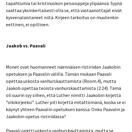
tapahtumia tai kristinuskon perusoppeja ylipäänsä. Syynä
saattaa yksinkertaisesti olla se, että vastaanottajat eivät
kyseenalaistaneet niitä. Kirjeen tarkoitus on muutenkin
eettinen, ei opillinen.
Jaakob vs. Paavali
Monet ovat huomanneet näennäisen ristiriidan Jaakobin
opetuksen ja Paavalin välillä. Tämän mukaan Paavali
opettaa uskosta vanhurskauttamista (Room.4), mutta
Jaakob opettaa teoista vanhurskauttamista (2:24). Tämä
oli suurin syy siihen, että Luther nimitti Jaakobin kirjettä
”olkikirjeeksi”. Luther piti kirjettä mitättömänä, koska se ei
käynyt yhteen Paavalin opetuksen kanssa. Onko Paavalin ja
Jaakobin opetus ristiriidassa?
Paavali opetti uskosta vanhurskauttamista, mutta se