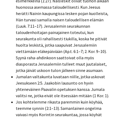
esimerkkeinä (1:27). Naisleskit olivat tuohon aikaan
huonossa asemassa taloudellisesti. Kun Jeesus
herätti Nainin kaupungissa lesken pojan kuolleista,
Hän turvasi samalla naisen taloudellisen elämän
(Luuk. 7:11–17). Jerusalemin seurakunnan
taloudenhoitajan painajainen toteutui, kun
seurakunta oli rahallisesti tiukilla, koska he pitivät
huolta leskistä, jotka saapuivat Jerusalemiin
viettämään eläkepäiviään (Ap.t. 6:1–7; 2. Kor. 9–10).
Syynä raha-ahdinkoon saattoivat olla myös
diasporasta Jerusalemiin tulleet muut juutalaiset,
jotka jäivät uskoon tulon jälkeen sinne asumaan.
Jumalan valtakunta luvataan niille, jotka uskovat
Jeesukseen 2:5. Jaakobin lausunto on hyvin
yhteneväinen Paavalin opetuksen kanssa. Jumala
valitsi ne, jotka eivät ole itsessään mitään (1 Kor. 1).
Jos kohtelemme rikasta paremmin kuin köyhää,
teemme synnin (2:1–13). Samanlainen ongelma
vaivasi myös Korintin seurakuntaa, jossa köyhät