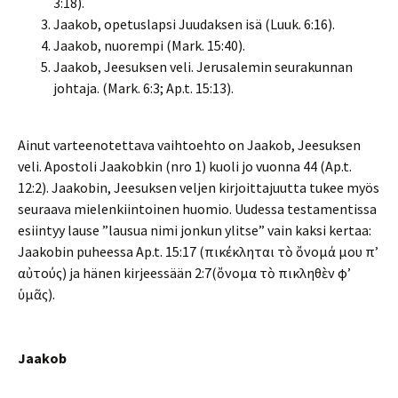
3:18).
Jaakob, opetuslapsi Juudaksen isä (Luuk. 6:16).
Jaakob, nuorempi (Mark. 15:40).
Jaakob, Jeesuksen veli. Jerusalemin seurakunnan
johtaja. (Mark. 6:3; Ap.t. 15:13).
Ainut varteenotettava vaihtoehto on Jaakob, Jeesuksen
veli. Apostoli Jaakobkin (nro 1) kuoli jo vuonna 44 (Ap.t.
12:2). Jaakobin, Jeesuksen veljen kirjoittajuutta tukee myös
seuraava mielenkiintoinen huomio. Uudessa testamentissa
esiintyy lause ”lausua nimi jonkun ylitse” vain kaksi kertaa:
Jaakobin puheessa Ap.t. 15:17 (ἐπικέκληται τὸ ὄνομά μου ἐπ’
αὐτούς) ja hänen kirjeessään 2:7(ὄνομα τὸ ἐπικληθὲν ἐφ’
ὑμᾶς).
Jaakob