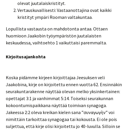
olevat juutalaiskristityt.
Vertauskuvallisesti: Vastaanottajina ovat kaikki
kristityt ympäri Rooman valtakuntaa.
Lopullista vastausta on mahdotonta antaa. Ottaen
huomioon Jaakobin työympäristön juutalaisten
keskuudessa, vaihtoehto 1 vaikuttaisi paremmalta.
Kirjoitusajankohta
Koska pidämme kirjeen kirjoittajaa Jeesuksen veli
Jaakobina, kirje on kirjoitettu ennen vuotta 62. Ensinnäkin
seurakuntarakenne näyttää olevan melko yksinkertainen:
opettajat 3:1 ja vanhimmat 5:14. Toiseksi seurakunnan
kokoontumispaikkana näyttää toimivan synagoga.
Jakeessa 2:2 oleva kreikan kielen sana ”συναγωγὴν” voi
nimittäin tarkoittaa synagogaa tai kokousta. Ei ole pois
suljettua, että kirje olisi kirjoitettu jo 40-luvulla. Silloin se