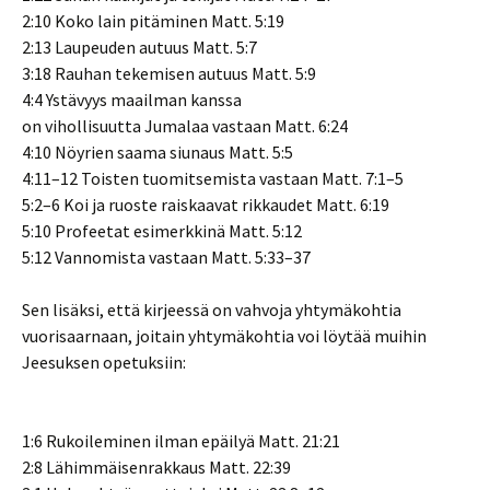
2:10 Koko lain pitäminen Matt. 5:19
2:13 Laupeuden autuus Matt. 5:7
3:18 Rauhan tekemisen autuus Matt. 5:9
4:4 Ystävyys maailman kanssa
on vihollisuutta Jumalaa vastaan Matt. 6:24
4:10 Nöyrien saama siunaus Matt. 5:5
4:11–12 Toisten tuomitsemista vastaan Matt. 7:1–5
5:2–6 Koi ja ruoste raiskaavat rikkaudet Matt. 6:19
5:10 Profeetat esimerkkinä Matt. 5:12
5:12 Vannomista vastaan Matt. 5:33–37
Sen lisäksi, että kirjeessä on vahvoja yhtymäkohtia
vuorisaarnaan, joitain yhtymäkohtia voi löytää muihin
Jeesuksen opetuksiin:
1:6 Rukoileminen ilman epäilyä Matt. 21:21
2:8 Lähimmäisenrakkaus Matt. 22:39