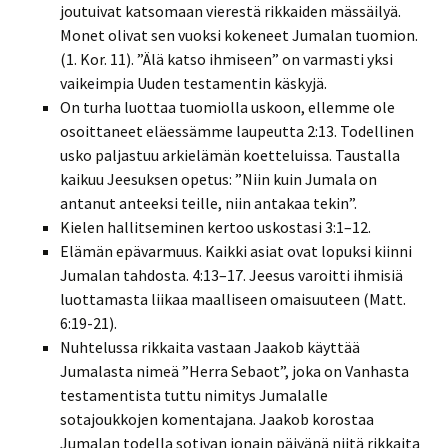
joutuivat katsomaan vierestä rikkaiden mässäilyä.
Monet olivat sen vuoksi kokeneet Jumalan tuomion.
(1. Kor. 11). ”Älä katso ihmiseen” on varmasti yksi
vaikeimpia Uuden testamentin käskyjä.
On turha luottaa tuomiolla uskoon, ellemme ole
osoittaneet eläessämme laupeutta 2:13. Todellinen
usko paljastuu arkielämän koetteluissa. Taustalla
kaikuu Jeesuksen opetus: ”Niin kuin Jumala on
antanut anteeksi teille, niin antakaa tekin”.
Kielen hallitseminen kertoo uskostasi 3:1–12.
Elämän epävarmuus. Kaikki asiat ovat lopuksi kiinni
Jumalan tahdosta. 4:13–17. Jeesus varoitti ihmisiä
luottamasta liikaa maalliseen omaisuuteen (Matt.
6:19-21).
Nuhtelussa rikkaita vastaan Jaakob käyttää
Jumalasta nimeä ”Herra Sebaot”, joka on Vanhasta
testamentista tuttu nimitys Jumalalle
sotajoukkojen komentajana. Jaakob korostaa
Jumalan todella sotivan jonain päivänä niitä rikkaita