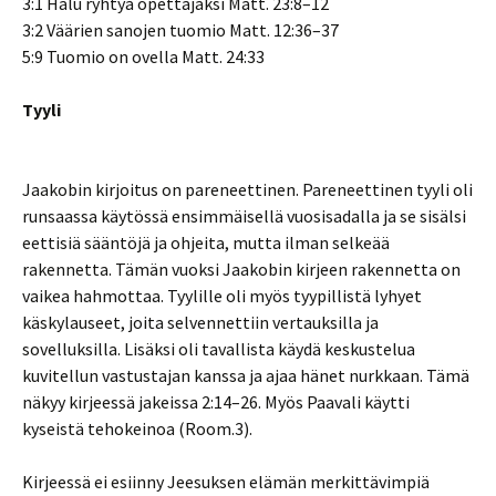
3:1 Halu ryhtyä opettajaksi Matt. 23:8–12
3:2 Väärien sanojen tuomio Matt. 12:36–37
5:9 Tuomio on ovella Matt. 24:33
Tyyli
Jaakobin kirjoitus on pareneettinen. Pareneettinen tyyli oli
runsaassa käytössä ensimmäisellä vuosisadalla ja se sisälsi
eettisiä sääntöjä ja ohjeita, mutta ilman selkeää
rakennetta. Tämän vuoksi Jaakobin kirjeen rakennetta on
vaikea hahmottaa. Tyylille oli myös tyypillistä lyhyet
käskylauseet, joita selvennettiin vertauksilla ja
sovelluksilla. Lisäksi oli tavallista käydä keskustelua
kuvitellun vastustajan kanssa ja ajaa hänet nurkkaan. Tämä
näkyy kirjeessä jakeissa 2:14–26. Myös Paavali käytti
kyseistä tehokeinoa (Room.3).
Kirjeessä ei esiinny Jeesuksen elämän merkittävimpiä