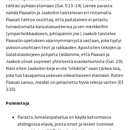
tähtäsi pyhään elämään (Gal. 5:13–14). Lienee parasta
nähdä Paavalin ja Jaakobin taistelevan eri rintamalla.
Paavali tahtoo osoittaa, että juutalainen ei pelastu
turvautumalla kansalaisuuteensa ja sen merkkeihin
(ympärileikkaukseen, juhlapäiviin jne.) Jaakob taistelee
Paavalin opetuksen väärinymmärrystä vastaan, joka tyytyi
uskoon unohtaen teot ja rakkauden. Apostolien tekojen ja
Galatalaiskirjeen pohjalta tiedämme, että Paavali ja
Jaakob olivat sopineet yhteisestä evankeliumista (Gal. 2:9).
Näin ollen Jaakobin kirje ei ole ”olkikirje” vaan tärkeä lisä,
joka tuo tasapainoa uskovan oikeanlaiseen elämään. Kuten
Paavali sanoo, meidät on pelastettu hyviä tekoja varten (Ef.
2:10).
Poimintoja
Parasta Jumalanpalvelua on käydä katsomassa
ahdingossa eläviä, joista orvot ja lesket toimivat