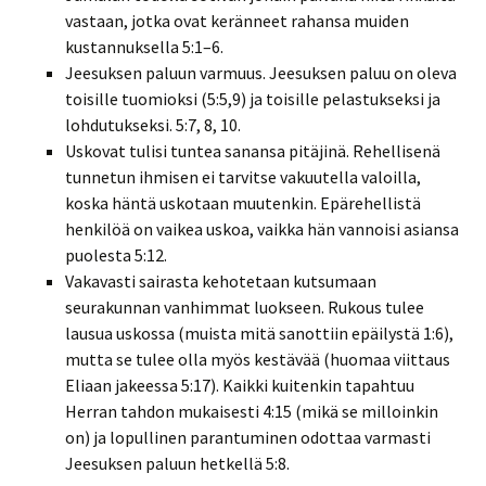
vastaan, jotka ovat keränneet rahansa muiden
kustannuksella 5:1–6.
Jeesuksen paluun varmuus. Jeesuksen paluu on oleva
toisille tuomioksi (5:5,9) ja toisille pelastukseksi ja
lohdutukseksi. 5:7, 8, 10.
Uskovat tulisi tuntea sanansa pitäjinä. Rehellisenä
tunnetun ihmisen ei tarvitse vakuutella valoilla,
koska häntä uskotaan muutenkin. Epärehellistä
henkilöä on vaikea uskoa, vaikka hän vannoisi asiansa
puolesta 5:12.
Vakavasti sairasta kehotetaan kutsumaan
seurakunnan vanhimmat luokseen. Rukous tulee
lausua uskossa (muista mitä sanottiin epäilystä 1:6),
mutta se tulee olla myös kestävää (huomaa viittaus
Eliaan jakeessa 5:17). Kaikki kuitenkin tapahtuu
Herran tahdon mukaisesti 4:15 (mikä se milloinkin
on) ja lopullinen parantuminen odottaa varmasti
Jeesuksen paluun hetkellä 5:8.