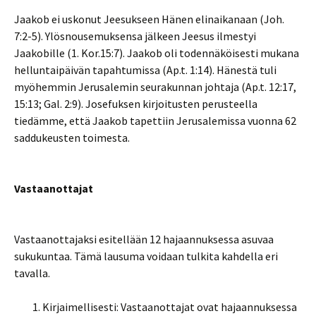
Jaakob ei uskonut Jeesukseen Hänen elinaikanaan (Joh.
7:2-5). Ylösnousemuksensa jälkeen Jeesus ilmestyi
Jaakobille (1. Kor.15:7). Jaakob oli todennäköisesti mukana
helluntaipäivän tapahtumissa (Ap.t. 1:14). Hänestä tuli
myöhemmin Jerusalemin seurakunnan johtaja (Ap.t. 12:17,
15:13; Gal. 2:9). Josefuksen kirjoitusten perusteella
tiedämme, että Jaakob tapettiin Jerusalemissa vuonna 62
saddukeusten toimesta.
Vastaanottajat
Vastaanottajaksi esitellään 12 hajaannuksessa asuvaa
sukukuntaa. Tämä lausuma voidaan tulkita kahdella eri
tavalla.
Kirjaimellisesti: Vastaanottajat ovat hajaannuksessa