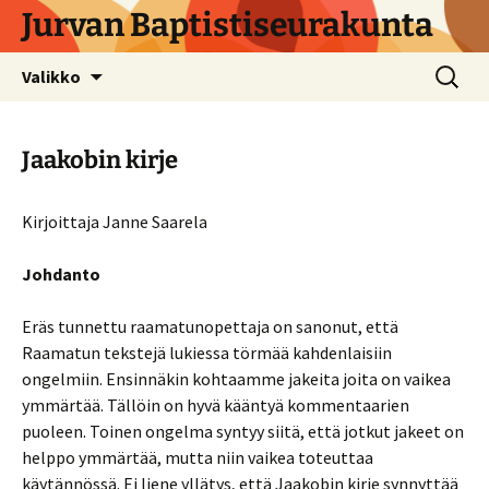
Siirry
Jurvan Baptistiseurakunta
sisältöön
Haku:
Valikko
Jaakobin kirje
Kirjoittaja Janne Saarela
Johdanto
Eräs tunnettu raamatunopettaja on sanonut, että
Raamatun tekstejä lukiessa törmää kahdenlaisiin
ongelmiin. Ensinnäkin kohtaamme jakeita joita on vaikea
ymmärtää. Tällöin on hyvä kääntyä kommentaarien
puoleen. Toinen ongelma syntyy siitä, että jotkut jakeet on
helppo ymmärtää, mutta niin vaikea toteuttaa
käytännössä. Ei liene yllätys, että Jaakobin kirje synnyttää