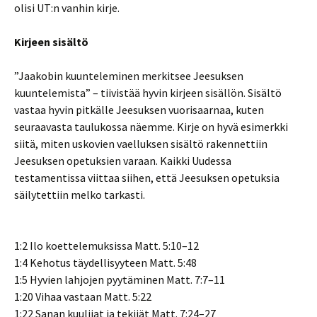
olisi UT:n vanhin kirje.
Kirjeen sisältö
”Jaakobin kuunteleminen merkitsee Jeesuksen
kuuntelemista” – tiivistää hyvin kirjeen sisällön. Sisältö
vastaa hyvin pitkälle Jeesuksen vuorisaarnaa, kuten
seuraavasta taulukossa näemme. Kirje on hyvä esimerkki
siitä, miten uskovien vaelluksen sisältö rakennettiin
Jeesuksen opetuksien varaan. Kaikki Uudessa
testamentissa viittaa siihen, että Jeesuksen opetuksia
säilytettiin melko tarkasti.
1:2 Ilo koettelemuksissa Matt. 5:10–12
1:4 Kehotus täydellisyyteen Matt. 5:48
1:5 Hyvien lahjojen pyytäminen Matt. 7:7–11
1:20 Vihaa vastaan Matt. 5:22
1:22 Sanan kuulijat ja tekijät Matt. 7:24–27