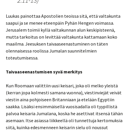
2:11-13)
Luukas painottaa Apostolien teoissa sitä, että valtakunta
saapui ja se menee eteenpäin Pyhän Hengen voimassa.
Jerusalem toimii kyllä valtakunnan alun keskipisteenä,
mutta tarkoitus on levittää valtakunta kattamaan koko
maailma. Jeesuksen taivaaseenastuminen on täten
olennaisessa roolissa Jumalan suunnitelmien
toteutumisessa.
Taivaaseenastumisen syvä merkitys
Kun Roomaan valittiin uusi keisari, joka oli melko yleistä
(kerran jopa kolmesti samana vuonna), viestinviejät veivät
viestin aina pohjoiseen Britanniaan ja etelään Egyptiin
saakka. Lisäksi ensimmäisellä vuosisadalla oli tyypillistä
palvoa keisaria Jumalana, koska he asettivat itsensä tähän
asemaan. Itse asiassa liikkeellä oli tunnettuja kertomuksia
siitä, kuinka edesmenneen keisarin sielu oli noussut