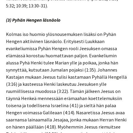
5:32; 10:39; 13:30-31).
(3) Pyhän Hengen läsnäolo
Kolmas iso huomio ylösnousemuksen lisäksi on Pyhän
Hengen aktiivinen läsnäolo. Erityisesti Luukkaan
evankeliumissa Pyhän Hengen rooli Jeesuksen omassa
elämässä korostuu huomattavan paljon. Evankeliumin
alussa Pyhä Henki tulee Marian ylle ja poikaa, jonka hän
synnyttää, kutsutaan Jumalan pojaksi (1:35). Johannes
Kastajan mukaan Jeesus tulisi kastamaan Pyhällä Hengellä
(3:16) ja kasteessa Henki laskeutuu Jeesuksen ylle
ruumiillisessa muodossa (3:22). Tämän jälkeen Jeesus on
täynnä Henkeä mennessään erämaahan koettelemuksiin
toisena ja todellisena Israelina (4:1) ja sieltä hän palaa
Hengen voimassa Galileaan (4:14). Nasaretissa Jeesus avaa
saarnansa lainaamalla Jesajaa, jonka mukaan Herran Henki
on hänen päällään (4:18). Myöhemmin Jeesus riemuitsee