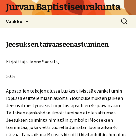
Siirry
Jurvan Baptistiseurakunta
sisältöön
Haku:
Valikko
Jeesuksen taivaaseenastuminen
Kirjoittaja Janne Saarela,
2016
Apostolien tekojen alussa Luukas tiivistää evankeliumin
lopussa esittelemiään asioita. Ylösnousemuksen jälkeen
Jeesus ilmestyi useasti opetuslapsilleen 40 päivän ajan.
Tällaisen ajankohdan ilmoittaminen ei ole sattumaa.
Jeesuksen toiminta nimittäin symboloi Mooseksen
toimintaa, joka vietti vuorella Jumalan luona aikaa 40
päivää. Tänä aikana Mooses kirjoitti kivitauluihin Jumalan