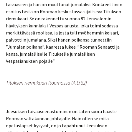
taivaaseen ja hän on muuttunut jumalaksi. Konkreettinen
osoitus tästä on Rooman keskustassa sijaitseva Tituksen
riemukaari. Se on rakennettu vuonna 82 Jerusalemin
hävityksen kunniaksi. Vespasianusta, joka toimi sodassa
merkittävässä roolissa, ja josta tuli myöhemmin keisari,
palvottiin jumalana. Siksi hänen poikansa tunnettiin
”Jumalan poikana”. Kaaressa lukee: ”Rooman Senaatti ja
kansa, jumalalliselle Titukselle jumalallisen
Vespasianuksen pojalle”
Tituksen riemukaari Roomassa (A.D.82)
Jeesuksen taivaaseenastuminen on täten suora haaste
Rooman valtakunnan johtajalle. Näin ollen se mitä
opetuslapset kysyvät, on jo tapahtunut Jeesuksen