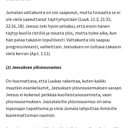
Jumalan valtakunta on siis saapunut, mutta toisaalta se ei
ole vielä saavuttanut täyttymystään (Luuk. 11:2; 21:31;
22:16, 18). Jeesus teki hyvin selväksi, että ensin hänen
täytyy kuolla ristillä ja nousta ylös, mutta tulee aika, kun
hän palaa takaisin lopullisesti. Valtakunta siis saapuu
progressiivisesti, vaiheittain. Jeesuksen on tultava takaisin
vielä kerran (Ap.t. 1:11).
(2) Jeesuksen ylösnousemus
On huomattava, että Luukas rakentaa, kuten kaikki
muutkin evankeliumit, Jeesuksen ylösnousemuksen varaan.
Jeesus ei kokenut pelkkää kuolleistanousemista, vaan
ylösnousemuksen. Juutalaisille ylösnousemus oli aina
lopunajan tapahtuma ja siinä Jumala lahjoittaa ihmisille
kuolemattoman ruumiin.