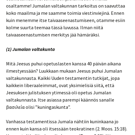
osaltamme! Jumalan valtakunnan tarkoitus on saavuttaa
koko maailma ja me saamme toimia viestinviejinä. Ennen
kuin menemme itse taivaaseenastumiseen, otamme esiin
kolme suurta teemaa tässä luvussa. Ilman niitä
taivaaseenastumisen merkitys jää hämäräksi.
(1) Jumalan valtakunta
Mitä Jeesus puhui opetuslasten kanssa 40 päivän aikana
ilmestyessään? Luukkaan mukaan Jeesus puhui Jumalan
valtakunnasta. Kaikki Uuden testamentin tutkijat, jopa
kaikkein liberaaleimmat, ovat yksimielisiä siitä, että
Jeesuksen julistuksen ytimessä oli opetus Jumalan
valtakunnasta. Itse asiassa parempi käännös sanalle
βασιλεία olisi ”kuningaskunta”.
Vanhassa testamentissa Jumala nähtiin kuninkaana jo
ennen kuin kansa oli itsessään teokratinen (2. Moos. 15:18).