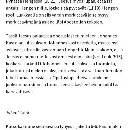
Pyhässä Hengessä (10:21). Jeesus myös lupaa, että Isä
antaisi Hengen niille, jotka sitä pyytävät (11:13). Hengen
rooli Luukkaalla on siis varsin merkittävä ja se pysyy
merkittävimpänä asiana läpi Apostolien tekojen.
Tässä Jeesus palauttaa opetuslasten mieleen Johannes
Kastajan julistuksen. Johannes kastoi vedellä, mutta nyt
uskovat tultaisiin kastamaan Hengellä. Mainittakoon, että
Jeesus ei puhu tulella kastamisesta mitään (vrt. Luuk. 3:16),
koska se tarkoitti Johanneksen julistuksessa tuomiota,
joka koituisi niiden osaksi, jotka eivät ota vastaan Jumalan
lähettämää messiasta. Opetuslapset eivät lähde heti
juoksemaan sinne ja tänne: Jeesus käskee heidän odottaa
kärsivällisesti.
Jakeet 1:6-8
Katsokaamme seuraavaksi lyhyesti jakeita 6-8. Ensinnäkin