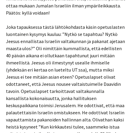
ottaa mukaan Jumalan Israeliin ilman ympärileikkausta.
Päätös: kyllä voidaan!
Joka tapauksessa tästä lähtökohdasta käsin opetuslasten
luontainen kysymys kuuluu: ”Nytkö se tapahtuu? Nytkö
Jeesus ennallistaa Israelin valtakunnan ja pakanat ajetaan
maasta ulos?” Oli nimittäin kummallista, että edellisten
40 päivän aikana ei ollutkaan tapahtunut juuri mitään
ihmeellistä. Jeesus oli ilmestynyt usealle ihmiselle
(yhdeksän eri kertaa on lueteltu UT:ssa), mutta miksi
Jeesus ei tee mitään asian eteen? Opetuslapset olivat
odottaneet, että Jeesus nousee valtaistuimelle Daavidin
tavoin. Opetuslapset tarkoittavat valtakunnalla
kansallista kokonaisuutta, jonka hallituksen
keskuspaikkana toimisi Jerusalem. He odottivat, että maa
palautettaisiin Israelin omistukseen. He odottivat Israelin
vapauttamista pakanoiden hallinnan alta. Olivathan kaksi
heistä kysyneet ”Kun kirkkautesi tulee, saammeko istua