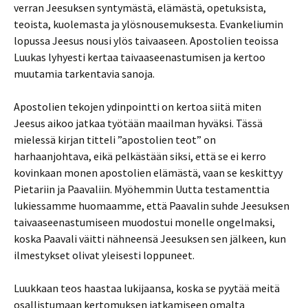
verran Jeesuksen syntymästä, elämästä, opetuksista,
teoista, kuolemasta ja ylösnousemuksesta. Evankeliumin
lopussa Jeesus nousi ylös taivaaseen. Apostolien teoissa
Luukas lyhyesti kertaa taivaaseenastumisen ja kertoo
muutamia tarkentavia sanoja.
Apostolien tekojen ydinpointti on kertoa siitä miten
Jeesus aikoo jatkaa työtään maailman hyväksi. Tässä
mielessä kirjan titteli ”apostolien teot” on
harhaanjohtava, eikä pelkästään siksi, että se ei kerro
kovinkaan monen apostolien elämästä, vaan se keskittyy
Pietariin ja Paavaliin. Myöhemmin Uutta testamenttia
lukiessamme huomaamme, että Paavalin suhde Jeesuksen
taivaaseenastumiseen muodostui monelle ongelmaksi,
koska Paavali väitti nähneensä Jeesuksen sen jälkeen, kun
ilmestykset olivat yleisesti loppuneet.
Luukkaan teos haastaa lukijaansa, koska se pyytää meitä
osallistumaan kertomuksen jatkamiseen omalta