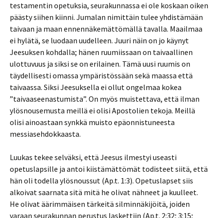
testamentin opetuksia, seurakunnassa ei ole koskaan oiken
päästy siihen kiinni. Jumalan nimittäin tulee yhdistämään
taivaan ja maan ennennäkemättömällä tavalla. Maailmaa
ei hylätä, se luodaan uudelleen. Juuri näin on jo käynyt
Jeesuksen kohdalla; hänen ruumiissaan on taivaallinen
ulottuvuus ja siksi se on erilainen. Tämä uusi ruumis on
täydellisesti omassa ympäristössään sekä maassa että
taivaassa. Siksi Jeesuksella ei ollut ongelmaa kokea
”taivaaseenastumista”. On myös muistettava, että ilman
ylösnousemusta meillä ei olisi Apostolien tekoja. Meillä
olisi ainoastaan synkkä muisto epäonnistuneesta
messiasehdokkaasta.
Luukas tekee selväksi, että Jeesus ilmestyi useasti
opetuslapsille ja antoi kiistämättömät todisteet siitä, että
hän oli todella ylösnoussut (Ap.t. 1:3). Opetuslapset siis
alkoivat saarnata sitä mitä he olivat nähneet ja kuulleet.
He olivat äärimmäisen tärkeitä silminnäkijöitä, joiden
varaan seurakunnan perustus laskettiin (Ap.t. 2:32; 3:15;