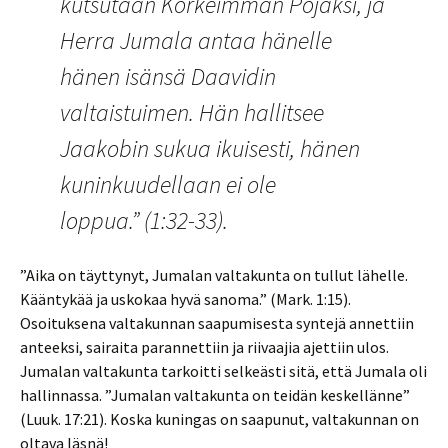
kutsutaan Korkeimman Pojaksi, ja
Herra Jumala antaa hänelle
hänen isänsä Daavidin
valtaistuimen. Hän hallitsee
Jaakobin sukua ikuisesti, hänen
kuninkuudellaan ei ole
loppua.” (1:32-33).
”Aika on täyttynyt, Jumalan valtakunta on tullut lähelle.
Kääntykää ja uskokaa hyvä sanoma.” (Mark. 1:15).
Osoituksena valtakunnan saapumisesta syntejä annettiin
anteeksi, sairaita parannettiin ja riivaajia ajettiin ulos.
Jumalan valtakunta tarkoitti selkeästi sitä, että Jumala oli
hallinnassa. ”Jumalan valtakunta on teidän keskellänne”
(Luuk. 17:21). Koska kuningas on saapunut, valtakunnan on
oltava läsnä!