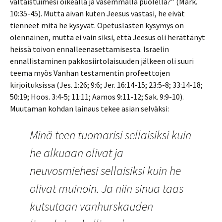
valtaistuimesi oikealla ja vasemmalla puolella?” (Mark.
10:35-45). Mutta aivan kuten Jeesus vastasi, he eivät
tienneet mitä he kysyvät. Opetuslasten kysymys on
olennainen, mutta ei vain siksi, että Jeesus oli herättänyt
heissä toivon ennalleenasettamisesta. Israelin
ennallistaminen pakkosiirtolaisuuden jälkeen oli suuri
teema myös Vanhan testamentin profeettojen
kirjoituksissa (Jes. 1:26; 9:6; Jer. 16:14-15; 23:5-8; 33:14-18;
50:19; Hoos. 3:4-5; 11:11; Aamos 9:11-12; Sak. 9:9-10).
Muutaman kohdan lainaus tekee asian selväksi:
Minä teen tuomarisi sellaisiksi kuin
he alkuaan olivat ja
neuvosmiehesi sellaisiksi kuin he
olivat muinoin. Ja niin sinua taas
kutsutaan vanhurskauden