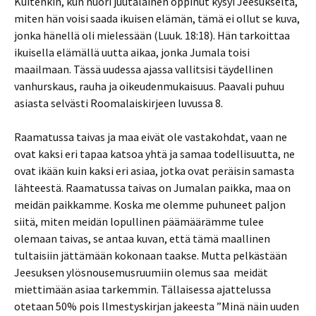
Kuitenkin, kun nuori juutalainen oppinut kysyi Jeesukselta,
miten hän voisi saada ikuisen elämän, tämä ei ollut se kuva,
jonka hänellä oli mielessään (Luuk. 18:18). Hän tarkoittaa
ikuisella elämällä uutta aikaa, jonka Jumala toisi
maailmaan. Tässä uudessa ajassa vallitsisi täydellinen
vanhurskaus, rauha ja oikeudenmukaisuus. Paavali puhuu
asiasta selvästi Roomalaiskirjeen luvussa 8.
Raamatussa taivas ja maa eivät ole vastakohdat, vaan ne
ovat kaksi eri tapaa katsoa yhtä ja samaa todellisuutta, ne
ovat ikään kuin kaksi eri asiaa, jotka ovat peräisin samasta
lähteestä. Raamatussa taivas on Jumalan paikka, maa on
meidän paikkamme. Koska me olemme puhuneet paljon
siitä, miten meidän lopullinen päämäärämme tulee
olemaan taivas, se antaa kuvan, että tämä maallinen
tultaisiin jättämään kokonaan taakse. Mutta pelkästään
Jeesuksen ylösnousemusruumiin olemus saa meidät
miettimään asiaa tarkemmin. Tällaisessa ajattelussa
otetaan 50% pois Ilmestyskirjan jakeesta ”Minä näin uuden