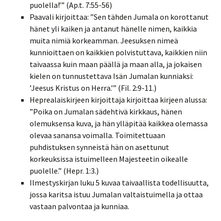
puolella!’” (Ap.t. 7:55-56)
Paavali kirjoittaa: ”Sen tähden Jumala on korottanut
hänet yli kaiken ja antanut hänelle nimen, kaikkia
muita nimiä korkeamman. Jeesuksen nimeä
kunnioittaen on kaikkien polvistuttava, kaikkien niin
taivaassa kuin maan päällä ja maan alla, ja jokaisen
kielen on tunnustettava Isän Jumalan kunniaksi:
’Jeesus Kristus on Herra.’” (Fil. 2:9-11.)
Heprealaiskirjeen kirjoittaja kirjoittaa kirjeen alussa:
”Poika on Jumalan sädehtivä kirkkaus, hänen
olemuksensa kuva, ja hän ylläpitää kaikkea olemassa
olevaa sanansa voimalla. Toimitettuaan
puhdistuksen synneistä hän on asettunut
korkeuksissa istuimelleen Majesteetin oikealle
puolelle.” (Hepr. 1:3.)
Ilmestyskirjan luku 5 kuvaa taivaallista todellisuutta,
jossa karitsa istuu Jumalan valtaistuimella ja ottaa
vastaan palvontaa ja kunniaa.