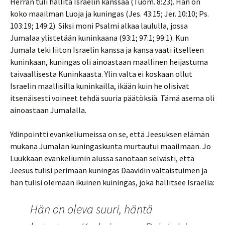
Herran tuli hallita Israelin kanssaa (Tuom. 8:23). Hän on
koko maailman Luoja ja kuningas (Jes. 43:15; Jer. 10:10; Ps.
103:19; 149:2). Siksi moni Psalmi alkaa laululla, jossa
Jumalaa ylistetään kuninkaana (93:1; 97:1; 99:1). Kun
Jumala teki liiton Israelin kanssa ja kansa vaati itselleen
kuninkaan, kuningas oli ainoastaan maallinen heijastuma
taivaallisesta Kuninkaasta. Ylin valta ei koskaan ollut
Israelin maallisilla kuninkailla, ikään kuin he olisivat
itsenäisesti voineet tehdä suuria päätöksiä. Tämä asema oli
ainoastaan Jumalalla.
Ydinpointti evankeliumeissa on se, että Jeesuksen elämän
mukana Jumalan kuningaskunta murtautui maailmaan. Jo
Luukkaan evankeliumin alussa sanotaan selvästi, että
Jeesus tulisi perimään kuningas Daavidin valtaistuimen ja
hän tulisi olemaan ikuinen kuiningas, joka hallitsee Israelia:
Hän on oleva suuri, häntä