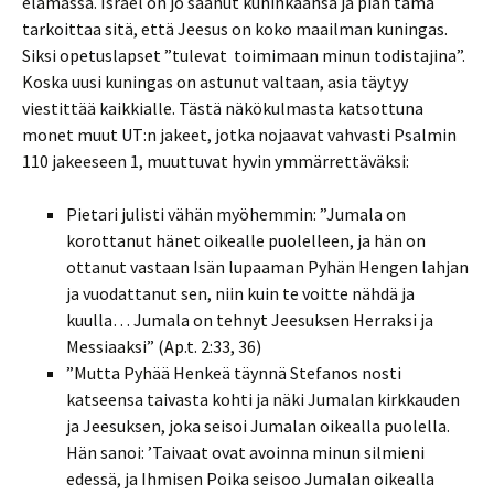
elämässä. Israel on jo saanut kuninkaansa ja pian tämä
tarkoittaa sitä, että Jeesus on koko maailman kuningas.
Siksi opetuslapset ”tulevat toimimaan minun todistajina”.
Koska uusi kuningas on astunut valtaan, asia täytyy
viestittää kaikkialle. Tästä näkökulmasta katsottuna
monet muut UT:n jakeet, jotka nojaavat vahvasti Psalmin
110 jakeeseen 1, muuttuvat hyvin ymmärrettäväksi:
Pietari julisti vähän myöhemmin: ”Jumala on
korottanut hänet oikealle puolelleen, ja hän on
ottanut vastaan Isän lupaaman Pyhän Hengen lahjan
ja vuodattanut sen, niin kuin te voitte nähdä ja
kuulla… Jumala on tehnyt Jeesuksen Herraksi ja
Messiaaksi” (Ap.t. 2:33, 36)
”Mutta Pyhää Henkeä täynnä Stefanos nosti
katseensa taivasta kohti ja näki Jumalan kirkkauden
ja Jeesuksen, joka seisoi Jumalan oikealla puolella.
Hän sanoi: ’Taivaat ovat avoinna minun silmieni
edessä, ja Ihmisen Poika seisoo Jumalan oikealla