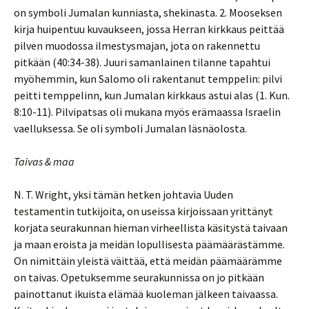
on symboli Jumalan kunniasta, shekinasta. 2. Mooseksen
kirja huipentuu kuvaukseen, jossa Herran kirkkaus peittää
pilven muodossa ilmestysmajan, jota on rakennettu
pitkään (40:34-38). Juuri samanlainen tilanne tapahtui
myöhemmin, kun Salomo oli rakentanut temppelin: pilvi
peitti temppelinn, kun Jumalan kirkkaus astui alas (1. Kun.
8:10-11). Pilvipatsas oli mukana myös erämaassa Israelin
vaelluksessa. Se oli symboli Jumalan läsnäolosta.
Taivas & maa
N. T. Wright, yksi tämän hetken johtavia Uuden
testamentin tutkijoita, on useissa kirjoissaan yrittänyt
korjata seurakunnan hieman virheellista käsitystä taivaan
ja maan eroista ja meidän lopullisesta päämäärästämme.
On nimittäin yleistä väittää, että meidän päämäärämme
on taivas. Opetuksemme seurakunnissa on jo pitkään
painottanut ikuista elämää kuoleman jälkeen taivaassa.