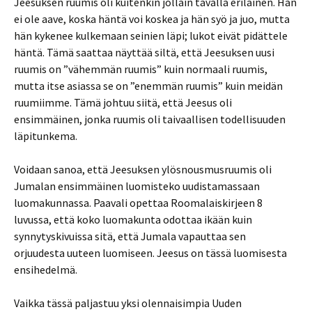
Jeesuksen ruumis oli kuitenkin jollain tavalla erilainen. Hän
ei ole aave, koska häntä voi koskea ja hän syö ja juo, mutta
hän kykenee kulkemaan seinien läpi; lukot eivät pidättele
häntä. Tämä saattaa näyttää siltä, että Jeesuksen uusi
ruumis on ”vähemmän ruumis” kuin normaali ruumis,
mutta itse asiassa se on ”enemmän ruumis” kuin meidän
ruumiimme. Tämä johtuu siitä, että Jeesus oli
ensimmäinen, jonka ruumis oli taivaallisen todellisuuden
läpitunkema.
Voidaan sanoa, että Jeesuksen ylösnousmusruumis oli
Jumalan ensimmäinen luomisteko uudistamassaan
luomakunnassa. Paavali opettaa Roomalaiskirjeen 8
luvussa, että koko luomakunta odottaa ikään kuin
synnytyskivuissa sitä, että Jumala vapauttaa sen
orjuudesta uuteen luomiseen. Jeesus on tässä luomisesta
ensihedelmä.
Vaikka tässä paljastuu yksi olennaisimpia Uuden