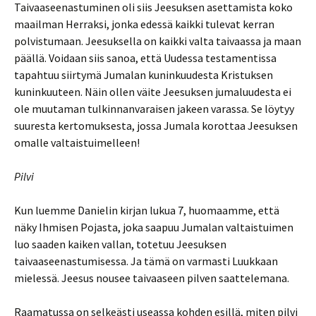
Taivaaseenastuminen oli siis Jeesuksen asettamista koko
maailman Herraksi, jonka edessä kaikki tulevat kerran
polvistumaan. Jeesuksella on kaikki valta taivaassa ja maan
päällä. Voidaan siis sanoa, että Uudessa testamentissa
tapahtuu siirtymä Jumalan kuninkuudesta Kristuksen
kuninkuuteen. Näin ollen väite Jeesuksen jumaluudesta ei
ole muutaman tulkinnanvaraisen jakeen varassa. Se löytyy
suuresta kertomuksesta, jossa Jumala korottaa Jeesuksen
omalle valtaistuimelleen!
Pilvi
Kun luemme Danielin kirjan lukua 7, huomaamme, että
näky Ihmisen Pojasta, joka saapuu Jumalan valtaistuimen
luo saaden kaiken vallan, totetuu Jeesuksen
taivaaseenastumisessa. Ja tämä on varmasti Luukkaan
mielessä. Jeesus nousee taivaaseen pilven saattelemana.
Raamatussa on selkeästi useassa kohden esillä, miten pilvi