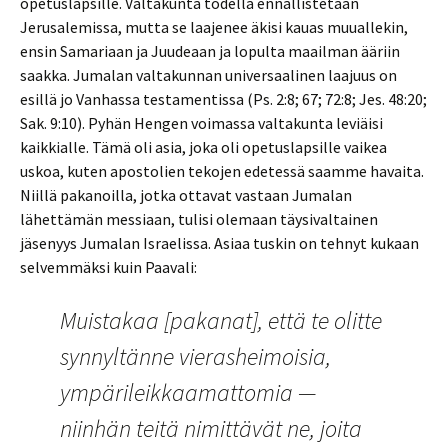
opetuslapsille. Valtakunta todella ennallistetaan
Jerusalemissa, mutta se laajenee äkisi kauas muuallekin,
ensin Samariaan ja Juudeaan ja lopulta maailman ääriin
saakka. Jumalan valtakunnan universaalinen laajuus on
esillä jo Vanhassa testamentissa (Ps. 2:8; 67; 72:8; Jes. 48:20;
Sak. 9:10). Pyhän Hengen voimassa valtakunta leviäisi
kaikkialle. Tämä oli asia, joka oli opetuslapsille vaikea
uskoa, kuten apostolien tekojen edetessä saamme havaita.
Niillä pakanoilla, jotka ottavat vastaan Jumalan
lähettämän messiaan, tulisi olemaan täysivaltainen
jäsenyys Jumalan Israelissa. Asiaa tuskin on tehnyt kukaan
selvemmäksi kuin Paavali:
Muistakaa [pakanat], että te olitte
synnyltänne vierasheimoisia,
ympärileikkaamattomia —
niinhän teitä nimittävät ne, joita