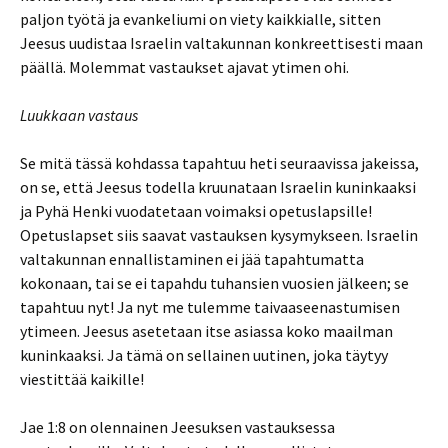
paljon työtä ja evankeliumi on viety kaikkialle, sitten
Jeesus uudistaa Israelin valtakunnan konkreettisesti maan
päällä. Molemmat vastaukset ajavat ytimen ohi.
Luukkaan vastaus
Se mitä tässä kohdassa tapahtuu heti seuraavissa jakeissa,
on se, että Jeesus todella kruunataan Israelin kuninkaaksi
ja Pyhä Henki vuodatetaan voimaksi opetuslapsille!
Opetuslapset siis saavat vastauksen kysymykseen. Israelin
valtakunnan ennallistaminen ei jää tapahtumatta
kokonaan, tai se ei tapahdu tuhansien vuosien jälkeen; se
tapahtuu nyt! Ja nyt me tulemme taivaaseenastumisen
ytimeen. Jeesus asetetaan itse asiassa koko maailman
kuninkaaksi. Ja tämä on sellainen uutinen, joka täytyy
viestittää kaikille!
Jae 1:8 on olennainen Jeesuksen vastauksessa