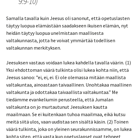
9:9-10)
Samalla tavalla kuin Jeesus oli sanonut, että opetuslasten
täytyy luopua elämästään saadakseen ikuisen elämän, nyt
heidän täytyy luopua unelmistaan maallisesta
valtakunnasta, jotta he voivat ymmärtää todellisen
valtakunnan merkityksen.
Jeesuksen vastaus voidaan lukea kahdella tavalla väärin. (1)
Yksi ehdottoman väärä tulkinta olisi lukea kohta niin, että
Jeesus sanoo: ”ei, ei, ei. Ei ole olemassa mitään maallista
valtakuntaa, ainoastaan taivaallinen. Unohtakaa maallinen
valtakunta ja odottakaa taivaallista valtakuntaa.” Me
tiedämme evankeliumin perusteella, että Jumalan
valtakunta on jo murtautunut Jeesuksen kautta
maailmaan. Se ei kuitenkaan tuhoa maailmaa, eikä kutsu
meitä siitä ulos, vaan uudistaa sen sisältä käsin. (2) Toinen
väärä tulkinta, joka on yleinen seurakunnissamme, on lukea
kohta siten, että vasta kun opetuslapset ovat tehneet