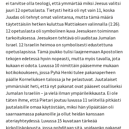
ei tarvitse olla teologi, että ymmärtää miksi Jeesus valitsi
juuri 12 opetuslasta. Tietysti heitä oli nyt vain 11, koska
Juudas oli tehnyt omat valintansa, mutta tämä määrä
täytettäisiin hetken kuluttua Mattiaksen valinnalla (1:26).
12 opetuslasta oli symbolinen kuva Jeesuksen toiminnan
tarkoituksessa. Jeesuksen tehtävä oli uudistaa Jumalan
Israel. 12 Israelin heimoa on symbolisesti edustettuna
opetuslapsissa. Tämä joukko tulisi laajenemaan Apostolien
tekojen edetessä hyvin nopeasti, mutta myös tavalla, jota
kukaan ei odota. Luvussa 10 nimittäin pääsemme mukaan
kotikokoukseen, jossa Pyhä Henki tulee pakanaperheen
päälle Korneliuksen talossa ja he pelastuvat. Juutalaiset
ymmärsivät heti, että nyt pakanat ovat pääseet osalliseksi
Jumalan Israeliin – ja vielä ilman ympärileikkausta. Ei ole
täten ihme, että Pietari joutuu luvussa 11 selitellä pitkästi
juutalaisille omaa käytöstään, miksi hän ylipäätään oli
saarnaamassa pakanoille ja ollut heidän kanssaan
ateriayhteydessä. Luvussa 15 kuvataan tärkeää
kirkolliskokousta, jossa pohditaan sitä, voidaanko pakanat