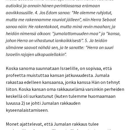
autioiksi ja annoin hänen perintöosansa erämaan
aavikkosusille. 4. Jos Edom sanoo: ”Me olemme ruhjotut,
mutta me rakennamme rauniot jälleen”, niin Herra Sebaot
sanoo näin: He rakentakoot, mutta minä revin maahan; ja
heidän nimensä olkoon: ”jumalattomuuden maa” ja ”kansa,
johon Herra on vihastunut iankaikkisesti”. 5. Ja teidän
silmänne saavat nähdä sen, ja te sanotte: ”Herra on suuri
Israelin rajojen ulkopuolellakin”.
Koska sanoma suunnataan Israelille, on sopivaa, että
profeetta muistuttaa kansan jatkuvuudesta. Jumala
rakastaa edelleen kansaansa, jonka kanssa Hän on tehnyt
liiton. Koska kansan oma rakkauselämä varsinkin perheiden
keskellä oli surkastunut (kuten tulemme huomaamaan
luvussa 2) se johti Jumalan rakkauden
kyseenalaistamiseen.
Monet ajattelevat, että Jumalan rakkaus tulee