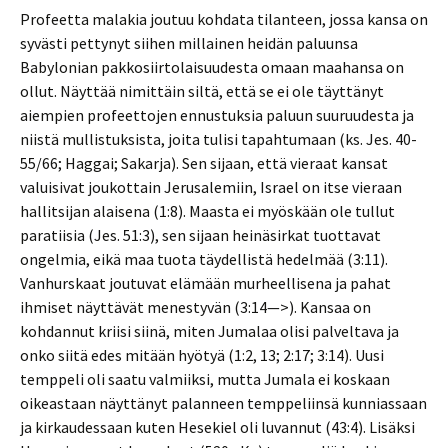
Profeetta malakia joutuu kohdata tilanteen, jossa kansa on
syvästi pettynyt siihen millainen heidän paluunsa
Babylonian pakkosiirtolaisuudesta omaan maahansa on
ollut. Näyttää nimittäin siltä, että se ei ole täyttänyt
aiempien profeettojen ennustuksia paluun suuruudesta ja
niistä mullistuksista, joita tulisi tapahtumaan (ks. Jes. 40-
55/66; Haggai; Sakarja). Sen sijaan, että vieraat kansat
valuisivat joukottain Jerusalemiin, Israel on itse vieraan
hallitsijan alaisena (1:8). Maasta ei myöskään ole tullut
paratiisia (Jes. 51:3), sen sijaan heinäsirkat tuottavat
ongelmia, eikä maa tuota täydellistä hedelmää (3:11).
Vanhurskaat joutuvat elämään murheellisena ja pahat
ihmiset näyttävät menestyvän (3:14—>). Kansaa on
kohdannut kriisi siinä, miten Jumalaa olisi palveltava ja
onko siitä edes mitään hyötyä (1:2, 13; 2:17; 3:14). Uusi
temppeli oli saatu valmiiksi, mutta Jumala ei koskaan
oikeastaan näyttänyt palanneen temppeliinsä kunniassaan
ja kirkaudessaan kuten Hesekiel oli luvannut (43:4). Lisäksi