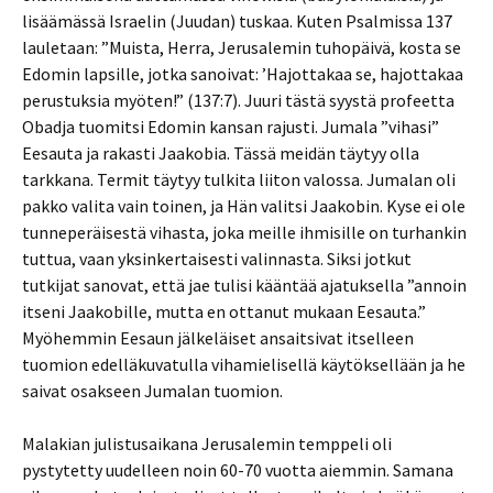
lisäämässä Israelin (Juudan) tuskaa. Kuten Psalmissa 137
lauletaan: ”Muista, Herra, Jerusalemin tuhopäivä, kosta se
Edomin lapsille, jotka sanoivat: ’Hajottakaa se, hajottakaa
perustuksia myöten!” (137:7). Juuri tästä syystä profeetta
Obadja tuomitsi Edomin kansan rajusti. Jumala ”vihasi”
Eesauta ja rakasti Jaakobia. Tässä meidän täytyy olla
tarkkana. Termit täytyy tulkita liiton valossa. Jumalan oli
pakko valita vain toinen, ja Hän valitsi Jaakobin. Kyse ei ole
tunneperäisestä vihasta, joka meille ihmisille on turhankin
tuttua, vaan yksinkertaisesti valinnasta. Siksi jotkut
tutkijat sanovat, että jae tulisi kääntää ajatuksella ”annoin
itseni Jaakobille, mutta en ottanut mukaan Eesauta.”
Myöhemmin Eesaun jälkeläiset ansaitsivat itselleen
tuomion edelläkuvatulla vihamielisellä käytöksellään ja he
saivat osakseen Jumalan tuomion.
Malakian julistusaikana Jerusalemin temppeli oli
pystytetty uudelleen noin 60-70 vuotta aiemmin. Samana