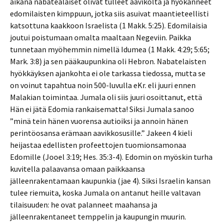
aikana nabatealaiset olivat tulleet aavikolta ja hyökänneet
edomilaisten kimppuun, jotka siis asuivat maantieteellisti
katsottuna kaakkoon Israelista (1 Makk. 5:25). Edomilaisia
joutui poistumaan omalta maaltaan Negeviin. Paikka
tunnetaan myöhemmin nimellä Idumea (1 Makk. 4:29; 5:65;
Mark. 3:8) ja sen pääkaupunkina oli Hebron. Nabatelaisten
hyökkäyksen ajankohta ei ole tarkassa tiedossa, mutta se
on voinut tapahtua noin 500-luvulla eKr. eli juuri ennen
Malakian toimintaa. Jumala oli siis juuri osoittanut, että
Hän ei jätä Edomia rankaisematta! Siksi Jumala sanoo
”minä tein hänen vuorensa autioiksi ja annoin hänen
perintöosansa erämaan aavikkosusille.” Jakeen 4 kieli
heijastaa edellisten profeettojen tuomionsamonaa
Edomille (Jooel 3:19; Hes. 35:3-4). Edomin on myöskin turha
kuvitella palaavansa omaan paikkaansa
jälleenrakentamaan kaupunkia (jae 4). Siksi Israelin kansan
tulee riemuita, koska Jumala on antanut heille valtavan
tilaisuuden: he ovat palanneet maahansa ja
jälleenrakentaneet temppelin ja kaupungin muurin.