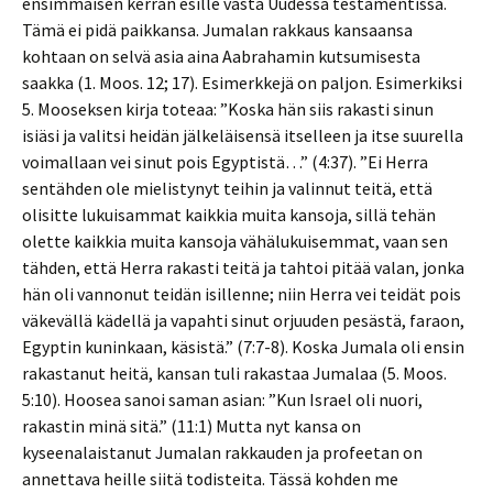
ensimmäisen kerran esille vasta Uudessa testamentissa.
Tämä ei pidä paikkansa. Jumalan rakkaus kansaansa
kohtaan on selvä asia aina Aabrahamin kutsumisesta
saakka (1. Moos. 12; 17). Esimerkkejä on paljon. Esimerkiksi
5. Mooseksen kirja toteaa: ”Koska hän siis rakasti sinun
isiäsi ja valitsi heidän jälkeläisensä itselleen ja itse suurella
voimallaan vei sinut pois Egyptistä…” (4:37). ”Ei Herra
sentähden ole mielistynyt teihin ja valinnut teitä, että
olisitte lukuisammat kaikkia muita kansoja, sillä tehän
olette kaikkia muita kansoja vähälukuisemmat, vaan sen
tähden, että Herra rakasti teitä ja tahtoi pitää valan, jonka
hän oli vannonut teidän isillenne; niin Herra vei teidät pois
väkevällä kädellä ja vapahti sinut orjuuden pesästä, faraon,
Egyptin kuninkaan, käsistä.” (7:7-8). Koska Jumala oli ensin
rakastanut heitä, kansan tuli rakastaa Jumalaa (5. Moos.
5:10). Hoosea sanoi saman asian: ”Kun Israel oli nuori,
rakastin minä sitä.” (11:1) Mutta nyt kansa on
kyseenalaistanut Jumalan rakkauden ja profeetan on
annettava heille siitä todisteita. Tässä kohden me