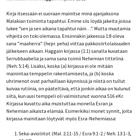
Kirja itsessään ei suoraan mainitse minä ajanjaksona
Malakian toiminta tapahtui. Emme siis löydä jakeita joissa
lukee ”sen ja sen aikana tapahtui näin…”. Mutta muutamia
vihjeitä on toki olemassa. Ensinnäkin jakeessa 1:8 oleva
sana ”maaherra” (hepr. peha) viittaa pakkosiirtolaisuuden
jälkeiseen aikaan. Haggain kirjassa (1:1) sanalla kuvataan
Serrubbaabelia ja sama sana toimii Nehemian tittelinä
(Neh. 5:14). Lisäksi, koska (a) kirjassa ei ole mitään
mainintaa temppelin rakentamisesta, ja (b) koska
uhrimenot ovat parhaillaan käynnissä ja niistä on tullut
kuivaa rutiinia, on pääteltävä, että jonkin aikaa on kulunut
siitä, kun uusi temppeli oli valmistunut vuonna 516 eKr.
Kirjassa kuvattu aika muistuttaa monella Esran ja
Nehemian aikaista elämää. Esimerkiksi monet synnit, joita
kirjassa mainitaan löytyvät myös Esra-Nehemiassa:
Seka-avioliitot (Mal. 2:11-15 / Esra 9:1-2 / Neh. 13:1-3,