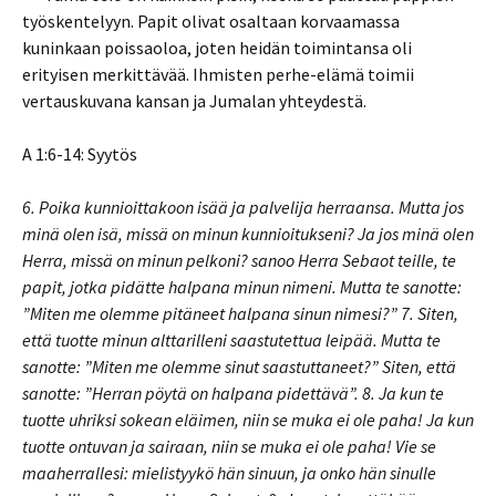
työskentelyyn. Papit olivat osaltaan korvaamassa
kuninkaan poissaoloa, joten heidän toimintansa oli
erityisen merkittävää. Ihmisten perhe-elämä toimii
vertauskuvana kansan ja Jumalan yhteydestä.
A 1:6-14: Syytös
6. Poika kunnioittakoon isää ja palvelija herraansa. Mutta jos
minä olen isä, missä on minun kunnioitukseni? Ja jos minä olen
Herra, missä on minun pelkoni? sanoo Herra Sebaot teille, te
papit, jotka pidätte halpana minun nimeni. Mutta te sanotte:
”Miten me olemme pitäneet halpana sinun nimesi?” 7. Siten,
että tuotte minun alttarilleni saastutettua leipää. Mutta te
sanotte: ”Miten me olemme sinut saastuttaneet?” Siten, että
sanotte: ”Herran pöytä on halpana pidettävä”. 8. Ja kun te
tuotte uhriksi sokean eläimen, niin se muka ei ole paha! Ja kun
tuotte ontuvan ja sairaan, niin se muka ei ole paha! Vie se
maaherrallesi: mielistyykö hän sinuun, ja onko hän sinulle