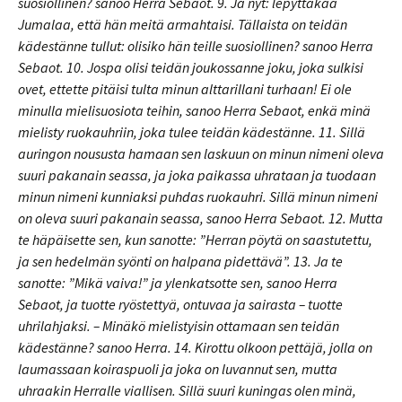
suosiollinen? sanoo Herra Sebaot. 9. Ja nyt: lepyttäkää
Jumalaa, että hän meitä armahtaisi. Tällaista on teidän
kädestänne tullut: olisiko hän teille suosiollinen? sanoo Herra
Sebaot. 10. Jospa olisi teidän joukossanne joku, joka sulkisi
ovet, ettette pitäisi tulta minun alttarillani turhaan! Ei ole
minulla mielisuosiota teihin, sanoo Herra Sebaot, enkä minä
mielisty ruokauhriin, joka tulee teidän kädestänne. 11. Sillä
auringon noususta hamaan sen laskuun on minun nimeni oleva
suuri pakanain seassa, ja joka paikassa uhrataan ja tuodaan
minun nimeni kunniaksi puhdas ruokauhri. Sillä minun nimeni
on oleva suuri pakanain seassa, sanoo Herra Sebaot. 12. Mutta
te häpäisette sen, kun sanotte: ”Herran pöytä on saastutettu,
ja sen hedelmän syönti on halpana pidettävä”. 13. Ja te
sanotte: ”Mikä vaiva!” ja ylenkatsotte sen, sanoo Herra
Sebaot, ja tuotte ryöstettyä, ontuvaa ja sairasta – tuotte
uhrilahjaksi. – Minäkö mielistyisin ottamaan sen teidän
kädestänne? sanoo Herra. 14. Kirottu olkoon pettäjä, jolla on
laumassaan koiraspuoli ja joka on luvannut sen, mutta
uhraakin Herralle viallisen. Sillä suuri kuningas olen minä,