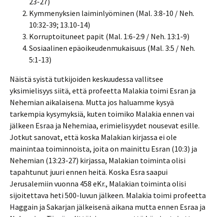
23-27)
Kymmenyksien laiminlyöminen (Mal. 3:8-10 / Neh.
10:32-39; 13.10-14)
Korruptoituneet papit (Mal. 1:6-2:9 / Neh. 13:1-9)
Sosiaalinen epäoikeudenmukaisuus (Mal. 3:5 / Neh.
5:1-13)
Näistä syistä tutkijoiden keskuudessa vallitsee
yksimielisyys siitä, että profeetta Malakia toimi Esran ja
Nehemian aikalaisena. Mutta jos haluamme kysyä
tarkempia kysymyksiä, kuten toimiko Malakia ennen vai
jälkeen Esraa ja Nehemiaa, erimielisyydet nousevat esille.
Jotkut sanovat, että koska Malakian kirjassa ei ole
mainintaa toiminnoista, joita on mainittu Esran (10:3) ja
Nehemian (13:23-27) kirjassa, Malakian toiminta olisi
tapahtunut juuri ennen heitä. Koska Esra saapui
Jerusalemiin vuonna 458 eKr., Malakian toiminta olisi
sijoitettava heti 500-luvun jälkeen. Malakia toimi profeetta
Haggain ja Sakarjan jälkeisenä aikana mutta ennen Esraa ja