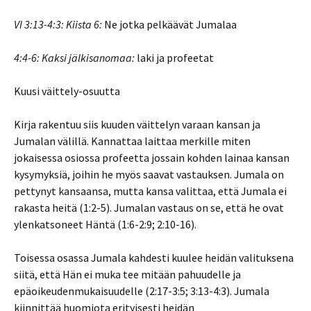
VI 3:13-4:3: Kiista 6:
Ne jotka pelkäävät Jumalaa
4:4-6: Kaksi jälkisanomaa:
laki ja profeetat
Kuusi väittely-osuutta
Kirja rakentuu siis kuuden väittelyn varaan kansan ja
Jumalan välillä. Kannattaa laittaa merkille miten
jokaisessa osiossa profeetta jossain kohden lainaa kansan
kysymyksiä, joihin he myös saavat vastauksen. Jumala on
pettynyt kansaansa, mutta kansa valittaa, että Jumala ei
rakasta heitä (1:2-5). Jumalan vastaus on se, että he ovat
ylenkatsoneet Häntä (1:6-2:9; 2:10-16).
Toisessa osassa Jumala kahdesti kuulee heidän valituksena
siitä, että Hän ei muka tee mitään pahuudelle ja
epäoikeudenmukaisuudelle (2:17-3:5; 3:13-4:3). Jumala
kiinnittää huomiota erityisesti heidän