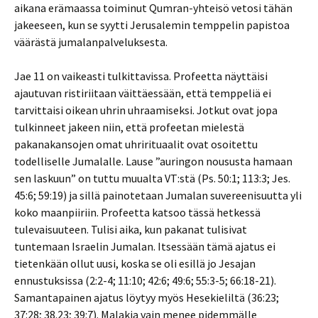
aikana erämaassa toiminut Qumran-yhteisö vetosi tähän
jakeeseen, kun se syytti Jerusalemin temppelin papistoa
väärästä jumalanpalveluksesta.
Jae 11 on vaikeasti tulkittavissa. Profeetta näyttäisi
ajautuvan ristiriitaan väittäessään, että temppeliä ei
tarvittaisi oikean uhrin uhraamiseksi. Jotkut ovat jopa
tulkinneet jakeen niin, että profeetan mielestä
pakanakansojen omat uhrirituaalit ovat osoitettu
todelliselle Jumalalle. Lause ”auringon noususta hamaan
sen laskuun” on tuttu muualta VT:stä (Ps. 50:1; 113:3; Jes.
45:6; 59:19) ja sillä painotetaan Jumalan suvereenisuutta yli
koko maanpiiriin. Profeetta katsoo tässä hetkessä
tulevaisuuteen. Tulisi aika, kun pakanat tulisivat
tuntemaan Israelin Jumalan. Itsessään tämä ajatus ei
tietenkään ollut uusi, koska se oli esillä jo Jesajan
ennustuksissa (2:2-4; 11:10; 42:6; 49:6; 55:3-5; 66:18-21).
Samantapainen ajatus löytyy myös Hesekieliltä (36:23;
37:28; 38.23; 39:7). Malakia vain menee pidemmälle