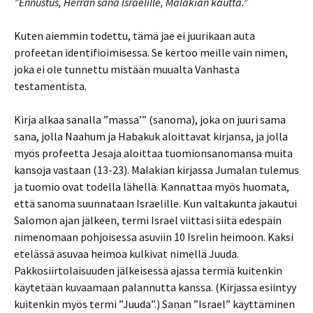
”Ennustus, Herran sana Israelille, Malakian kautta.”
Kuten aiemmin todettu, tämä jae ei juurikaan auta
profeetan identifioimisessa. Se kertoo meille vain nimen,
joka ei ole tunnettu mistään muualta Vanhasta
testamentista.
Kirja alkaa sanalla ”massa’” (sanoma), joka on juuri sama
sana, jolla Naahum ja Habakuk aloittavat kirjansa, ja jolla
myös profeetta Jesaja aloittaa tuomionsanomansa muita
kansoja vastaan (13-23). Malakian kirjassa Jumalan tulemus
ja tuomio ovat todella lähellä. Kannattaa myös huomata,
että sanoma suunnataan Israelille. Kun valtakunta jakautui
Salomon ajan jälkeen, termi Israel viittasi siitä edespäin
nimenomaan pohjoisessa asuviin 10 Isrelin heimoon. Kaksi
etelässä asuvaa heimoa kulkivat nimellä Juuda.
Pakkosiirtolaisuuden jälkeisessä ajassa termiä kuitenkin
käytetään kuvaamaan palannutta kanssa. (Kirjassa esiintyy
kuitenkin myös termi ”Juuda”.) Sanan ”Israel” käyttäminen