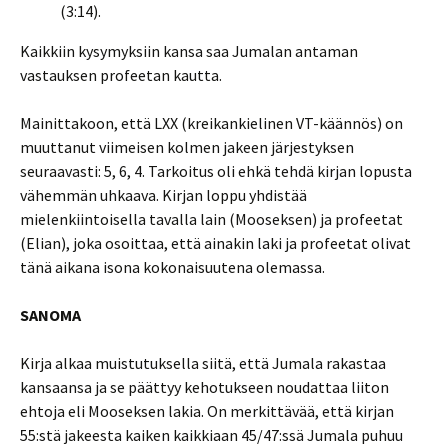
(3:14).
Kaikkiin kysymyksiin kansa saa Jumalan antaman
vastauksen profeetan kautta.
Mainittakoon, että LXX (kreikankielinen VT-käännös) on
muuttanut viimeisen kolmen jakeen järjestyksen
seuraavasti: 5, 6, 4. Tarkoitus oli ehkä tehdä kirjan lopusta
vähemmän uhkaava. Kirjan loppu yhdistää
mielenkiintoisella tavalla lain (Mooseksen) ja profeetat
(Elian), joka osoittaa, että ainakin laki ja profeetat olivat
tänä aikana isona kokonaisuutena olemassa.
SANOMA
Kirja alkaa muistutuksella siitä, että Jumala rakastaa
kansaansa ja se päättyy kehotukseen noudattaa liiton
ehtoja eli Mooseksen lakia. On merkittävää, että kirjan
55:stä jakeesta kaiken kaikkiaan 45/47:ssä Jumala puhuu