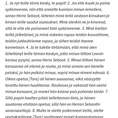
1. Ja nyt teille tämä käsky, te papit! 2. Jos ette kuule ja paina
sydämeenne, niin että annatte kunnian minun nimelleni,
sanoo Herra Sebaot, lähetän minä teitä vastaan kirouksen ja
kiroan teille suodut siunaukset. Minä olenkin ne jo kironnut,
sillä te ette ole painaneet tätä sydämeenne. 3. Minä kiellän
teiltä jälkeläiset, ja minä viskelen rapaa teidän kasvoihinne,
teidän juhlauhrienne rapaa, ja siihen teidät itsenne
kannetaan. 4. Ja te tulette tietämään, että minä olen
lähettänyt teille tämän käskyn, jotta minun liittoni Leevin
kanssa pysyisi, sanoo Herra Sebaot. 5. Minun liittoni hänen
kanssansa oli elämä ja rauha, ja minä annoin sen hänelle
peloksi; ja hän pelkäsi minua, vapisi minun nimeni edessä. 6.
Oikea opetus [Tora] oli hänen suussansa, eikä vääryyttä
tavattu hänen huuliltansa. Rauhassa ja vakaasti hän vaelsi
minun kanssani, ja monet hän käänsi pois pahoista töistä. 7.
Sillä papin huulten pitää tallettaman tieto, ja hänen
suustansa etsitään opetus; sillä hän on Herran Sebaotin
sanansaattaja. 8. Mutta te olette poikenneet tieltä, olette
opetuksellanne [Tora] saattaneet monet kompastumaan,