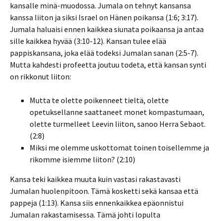
kansalle minä-muodossa. Jumala on tehnyt kansansa
kanssa liiton ja siksi Israel on Hänen poikansa (1:6; 3:17).
Jumala haluaisi ennen kaikkea siunata poikaansa ja antaa
sille kaikkea hyvää (3:10-12). Kansan tulee elää
pappiskansana, joka elää todeksi Jumalan sanan (2:5-7).
Mutta kahdesti profeetta joutuu todeta, että kansan synti
on rikkonut liiton:
Mutta te olette poikenneet tieltä, olette
opetuksellanne saattaneet monet kompastumaan,
olette turmelleet Leevin liiton, sanoo Herra Sebaot.
(2:8)
Miksi me olemme uskottomat toinen toisellemme ja
rikomme isiemme liiton? (2:10)
Kansa teki kaikkea muuta kuin vastasi rakastavasti
Jumalan huolenpitoon. Tämä kosketti sekä kansaa että
pappeja (1:13). Kansa siis ennenkaikkea epäonnistui
Jumalan rakastamisessa. Tämä johti lopulta