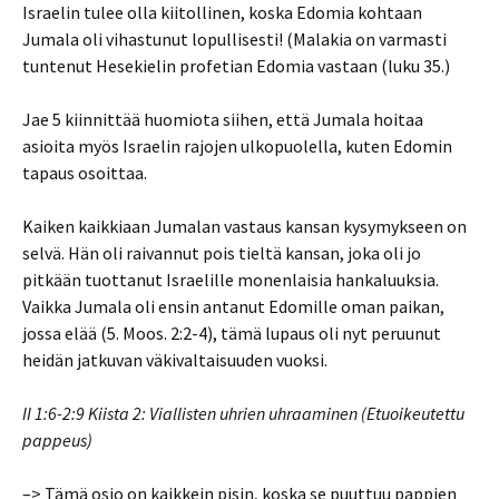
Israelin tulee olla kiitollinen, koska Edomia kohtaan
Jumala oli vihastunut lopullisesti! (Malakia on varmasti
tuntenut Hesekielin profetian Edomia vastaan (luku 35.)
Jae 5 kiinnittää huomiota siihen, että Jumala hoitaa
asioita myös Israelin rajojen ulkopuolella, kuten Edomin
tapaus osoittaa.
Kaiken kaikkiaan Jumalan vastaus kansan kysymykseen on
selvä. Hän oli raivannut pois tieltä kansan, joka oli jo
pitkään tuottanut Israelille monenlaisia hankaluuksia.
Vaikka Jumala oli ensin antanut Edomille oman paikan,
jossa elää (5. Moos. 2:2-4), tämä lupaus oli nyt peruunut
heidän jatkuvan väkivaltaisuuden vuoksi.
II 1:6-2:9 Kiista 2: Viallisten uhrien uhraaminen (Etuoikeutettu
pappeus)
–> Tämä osio on kaikkein pisin, koska se puuttuu pappien