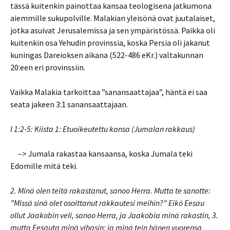
tässä kuitenkin painottaa kansaa teologisena jatkumona
aiemmille sukupolville. Malakian yleisönä ovat juutalaiset,
jotka asuivat Jerusalemissa ja sen ympäristössä. Paikka oli
kuitenkin osa Yehudin provinssia, koska Persia oli jakanut
kuningas Dareioksen aikana (522-486 eKr.) valtakunnan
20:een eri provinssiin.
Vaikka Malakia tarkoittaa ”sanansaattajaa”, häntä ei saa
seata jakeen 3:1 sanansaattajaan.
I 1:2-5: Kiista 1: Etuoikeutettu kansa (Jumalan rakkaus)
–> Jumala rakastaa kansaansa, koska Jumala teki
Edomille mitä teki.
2. Minä olen teitä rakastanut, sanoo Herra. Mutta te sanotte:
”Missä sinä olet osoittanut rakkautesi meihin?” Eikö Eesau
ollut Jaakobin veli, sanoo Herra, ja Jaakobia minä rakastin, 3.
mutta Eesauta minä vihasin; ja minä tein hänen vuorensa