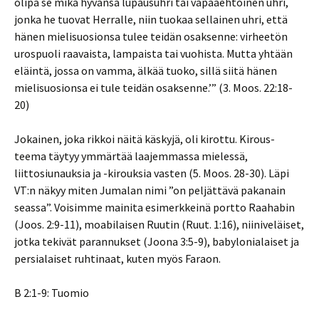
olipa se mikä hyvänsä lupausuhri tai vapaaehtoinen uhri,
jonka he tuovat Herralle, niin tuokaa sellainen uhri, että
hänen mielisuosionsa tulee teidän osaksenne: virheetön
urospuoli raavaista, lampaista tai vuohista. Mutta yhtään
eläintä, jossa on vamma, älkää tuoko, sillä siitä hänen
mielisuosionsa ei tule teidän osaksenne.’” (3. Moos. 22:18-
20)
Jokainen, joka rikkoi näitä käskyjä, oli kirottu. Kirous-
teema täytyy ymmärtää laajemmassa mielessä,
liittosiunauksia ja -kirouksia vasten (5. Moos. 28-30). Läpi
VT:n näkyy miten Jumalan nimi ”on peljättävä pakanain
seassa”. Voisimme mainita esimerkkeinä portto Raahabin
(Joos. 2:9-11), moabilaisen Ruutin (Ruut. 1:16), niiniveläiset,
jotka tekivät parannukset (Joona 3:5-9), babylonialaiset ja
persialaiset ruhtinaat, kuten myös Faraon.
B 2:1-9: Tuomio