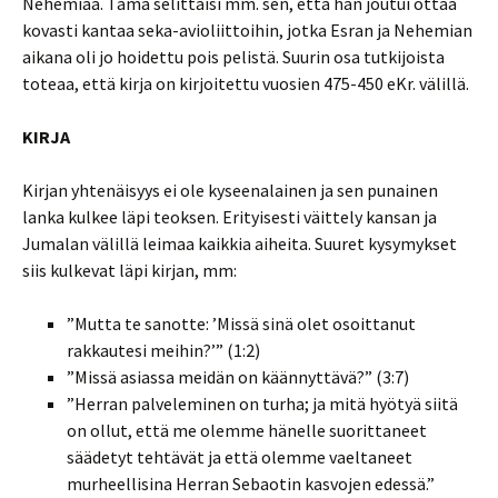
Nehemiaa. Tämä selittäisi mm. sen, että hän joutui ottaa
kovasti kantaa seka-avioliittoihin, jotka Esran ja Nehemian
aikana oli jo hoidettu pois pelistä. Suurin osa tutkijoista
toteaa, että kirja on kirjoitettu vuosien 475-450 eKr. välillä.
KIRJA
Kirjan yhtenäisyys ei ole kyseenalainen ja sen punainen
lanka kulkee läpi teoksen. Erityisesti väittely kansan ja
Jumalan välillä leimaa kaikkia aiheita. Suuret kysymykset
siis kulkevat läpi kirjan, mm:
”Mutta te sanotte: ’Missä sinä olet osoittanut
rakkautesi meihin?’” (1:2)
”Missä asiassa meidän on käännyttävä?” (3:7)
”Herran palveleminen on turha; ja mitä hyötyä siitä
on ollut, että me olemme hänelle suorittaneet
säädetyt tehtävät ja että olemme vaeltaneet
murheellisina Herran Sebaotin kasvojen edessä.”