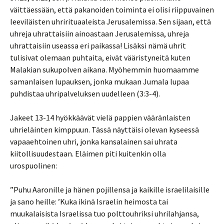
väittäessään, että pakanoiden toiminta ei olisi riippuvainen
leeviläisten uhrirituaaleista Jerusalemissa. Sen sijaan, että
uhreja uhrattaisiin ainoastaan Jerusalemissa, uhreja
uhrattaisiin useassa eri paikassa! Lisäksi nämä uhrit
tulisivat olemaan puhtaita, eivät vääristyneitä kuten
Malakian sukupolven aikana. Myöhemmin huomaamme
samanlaisen lupauksen, jonka mukaan Jumala lupaa
puhdistaa uhripalveluksen uudelleen (3:3-4).
Jakeet 13-14 hyökkäävät vielä pappien vääränlaisten
uhrieläinten kimppuun. Tässä näyttäisi olevan kyseessä
vapaaehtoinen uhri, jonka kansalainen sai uhrata
kiitollisuudestaan. Eläimen piti kuitenkin olla
urospuolinen:
”Puhu Aaronille ja hänen pojillensa ja kaikille israelilaisille
ja sano heille: ’Kuka ikinä Israelin heimosta tai
muukalaisista Israelissa tuo polttouhriksi uhrilahjansa,