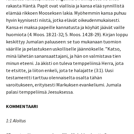
rakasta Häntä. Papit ovat viallisia ja kansa elää synnillistä
elämää rikkoen Mooseksen lakia. Myöhemmin kansa puhuu
hyvin kyynisesti niistä, jotka elävät oikeudenmukaisesti.
Kansa ei maksa papeille kannatusta ja köyhät jäävät vaille
huomiota (4. Moos. 18:21-32; 5. Moos. 14:28-29). Kirjan loppu
keskittyy Jumalan paluuseen: se tuo mukanaan tuomion
väärille ja pelastuksen uskolliselle jäännökselle. ”Katso,
minä lähetän sanansaattajani, ja hän on valmistava tien
minun eteeni. Ja äkisti on tuleva temppeliinsä Herra, jota
te etsitte, ja liiton enkeli, jota te halajatte (3:1). Uusi
testamentti tarttuu olennaiselta osalta tähän
varoitukseen, erityisesti Markuksen evankeliumi. Jumala
palasi temppeliinsä Jeesuksessa.
KOMMENTAARI
1:1 Aloitus