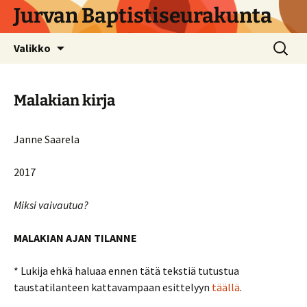
Siirry
Jurvan Baptistiseurakunta
sisältöön
Haku:
Valikko
Malakian kirja
Janne Saarela
2017
Miksi vaivautua?
MALAKIAN AJAN TILANNE
* Lukija ehkä haluaa ennen tätä tekstiä tutustua
taustatilanteen kattavampaan esittelyyn
täällä
.