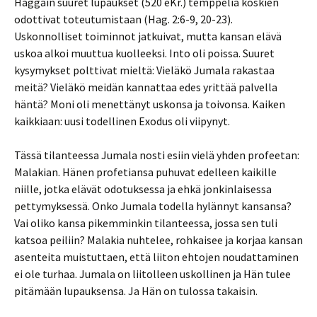
Haggain suuret lupaukset (520 eKr.) temppeliä koskien
odottivat toteutumistaan (Hag. 2:6-9, 20-23).
Uskonnolliset toiminnot jatkuivat, mutta kansan elävä
uskoa alkoi muuttua kuolleeksi. Into oli poissa. Suuret
kysymykset polttivat mieltä: Vieläkö Jumala rakastaa
meitä? Vieläkö meidän kannattaa edes yrittää palvella
häntä? Moni oli menettänyt uskonsa ja toivonsa. Kaiken
kaikkiaan: uusi todellinen Exodus oli viipynyt.
Tässä tilanteessa Jumala nosti esiin vielä yhden profeetan:
Malakian. Hänen profetiansa puhuvat edelleen kaikille
niille, jotka elävät odotuksessa ja ehkä jonkinlaisessa
pettymyksessä. Onko Jumala todella hylännyt kansansa?
Vai oliko kansa pikemminkin tilanteessa, jossa sen tuli
katsoa peiliin? Malakia nuhtelee, rohkaisee ja korjaa kansan
asenteita muistuttaen, että liiton ehtojen noudattaminen
ei ole turhaa. Jumala on liitolleen uskollinen ja Hän tulee
pitämään lupauksensa. Ja Hän on tulossa takaisin.