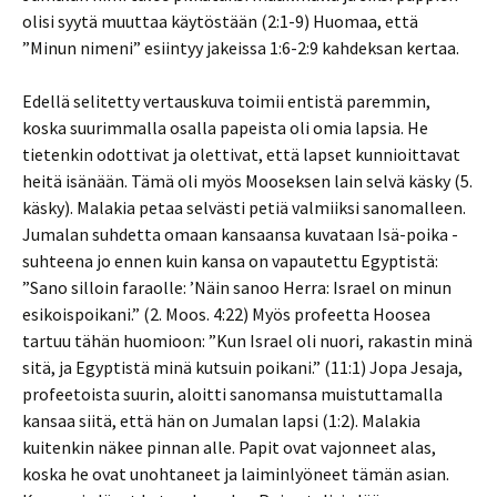
olisi syytä muuttaa käytöstään (2:1-9) Huomaa, että
”Minun nimeni” esiintyy jakeissa 1:6-2:9 kahdeksan kertaa.
Edellä selitetty vertauskuva toimii entistä paremmin,
koska suurimmalla osalla papeista oli omia lapsia. He
tietenkin odottivat ja olettivat, että lapset kunnioittavat
heitä isänään. Tämä oli myös Mooseksen lain selvä käsky (5.
käsky). Malakia petaa selvästi petiä valmiiksi sanomalleen.
Jumalan suhdetta omaan kansaansa kuvataan Isä-poika -
suhteena jo ennen kuin kansa on vapautettu Egyptistä:
”Sano silloin faraolle: ’Näin sanoo Herra: Israel on minun
esikoispoikani.” (2. Moos. 4:22) Myös profeetta Hoosea
tartuu tähän huomioon: ”Kun Israel oli nuori, rakastin minä
sitä, ja Egyptistä minä kutsuin poikani.” (11:1) Jopa Jesaja,
profeetoista suurin, aloitti sanomansa muistuttamalla
kansaa siitä, että hän on Jumalan lapsi (1:2). Malakia
kuitenkin näkee pinnan alle. Papit ovat vajonneet alas,
koska he ovat unohtaneet ja laiminlyöneet tämän asian.