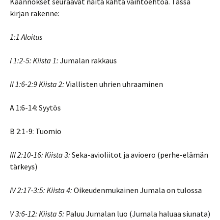
Käännökset seuraavat näitä kahta vaihtoehtoa. Tässä
kirjan rakenne:
1:1 Aloitus
I
1:2-5: Kiista 1:
Jumalan rakkaus
II
1:6-2:9 Kiista 2:
Viallisten uhrien uhraaminen
A 1:6-14: Syytös
B 2:1-9: Tuomio
III
2:10-16:
Kiista 3:
Seka-avioliitot ja avioero (perhe-elämän
tärkeys)
IV
2:17-3:5: Kiista 4:
Oikeudenmukainen Jumala on tulossa
V 3:6-12: Kiista 5:
Paluu Jumalan luo (Jumala haluaa siunata)