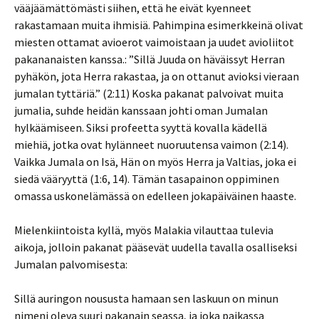
vääjäämättömästi siihen, että he eivät kyenneet
rakastamaan muita ihmisiä. Pahimpina esimerkkeinä olivat
miesten ottamat avioerot vaimoistaan ja uudet avioliitot
pakananaisten kanssa.: ”Sillä Juuda on häväissyt Herran
pyhäkön, jota Herra rakastaa, ja on ottanut avioksi vieraan
jumalan tyttäriä.” (2:11) Koska pakanat palvoivat muita
jumalia, suhde heidän kanssaan johti oman Jumalan
hylkäämiseen. Siksi profeetta syyttä kovalla kädellä
miehiä, jotka ovat hylänneet nuoruutensa vaimon (2:14).
Vaikka Jumala on Isä, Hän on myös Herra ja Valtias, joka ei
siedä vääryyttä (1:6, 14). Tämän tasapainon oppiminen
omassa uskonelämässä on edelleen jokapäiväinen haaste.
Mielenkiintoista kyllä, myös Malakia vilauttaa tulevia
aikoja, jolloin pakanat pääsevät uudella tavalla osalliseksi
Jumalan palvomisesta:
Sillä auringon noususta hamaan sen laskuun on minun
nimeni oleva suuri pakanain seassa, ja joka paikassa