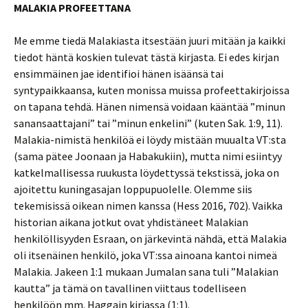
MALAKIA PROFEETTANA
Me emme tiedä Malakiasta itsestään juuri mitään ja kaikki
tiedot häntä koskien tulevat tästä kirjasta. Ei edes kirjan
ensimmäinen jae identifioi hänen isäänsä tai
syntypaikkaansa, kuten monissa muissa profeettakirjoissa
on tapana tehdä. Hänen nimensä voidaan kääntää ”minun
sanansaattajani” tai ”minun enkelini” (kuten Sak. 1:9, 11).
Malakia-nimistä henkilöä ei löydy mistään muualta VT:sta
(sama pätee Joonaan ja Habakukiin), mutta nimi esiintyy
katkelmallisessa ruukusta löydettyssä tekstissä, joka on
ajoitettu kuningasajan loppupuolelle. Olemme siis
tekemisissä oikean nimen kanssa (Hess 2016, 702). Vaikka
historian aikana jotkut ovat yhdistäneet Malakian
henkilöllisyyden Esraan, on järkevintä nähdä, että Malakia
oli itsenäinen henkilö, joka VT:ssa ainoana kantoi nimeä
Malakia. Jakeen 1:1 mukaan Jumalan sana tuli ”Malakian
kautta” ja tämä on tavallinen viittaus todelliseen
henkilöön mm. Haggain kirjassa (1:1).