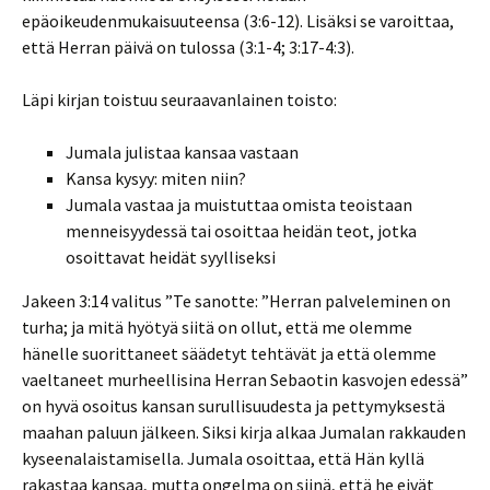
epäoikeudenmukaisuuteensa (3:6-12). Lisäksi se varoittaa,
että Herran päivä on tulossa (3:1-4; 3:17-4:3).
Läpi kirjan toistuu seuraavanlainen toisto:
Jumala julistaa kansaa vastaan
Kansa kysyy: miten niin?
Jumala vastaa ja muistuttaa omista teoistaan
menneisyydessä tai osoittaa heidän teot, jotka
osoittavat heidät syylliseksi
Jakeen 3:14 valitus ”Te sanotte: ”Herran palveleminen on
turha; ja mitä hyötyä siitä on ollut, että me olemme
hänelle suorittaneet säädetyt tehtävät ja että olemme
vaeltaneet murheellisina Herran Sebaotin kasvojen edessä”
on hyvä osoitus kansan surullisuudesta ja pettymyksestä
maahan paluun jälkeen. Siksi kirja alkaa Jumalan rakkauden
kyseenalaistamisella. Jumala osoittaa, että Hän kyllä
rakastaa kansaa, mutta ongelma on siinä, että he eivät