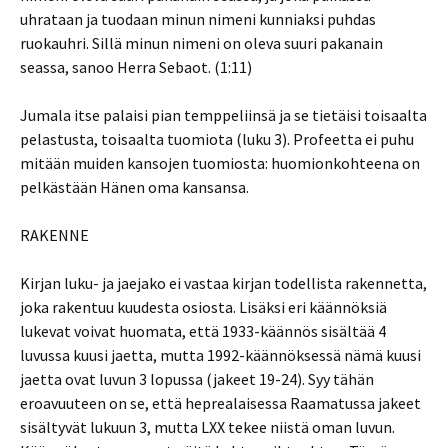
uhrataan ja tuodaan minun nimeni kunniaksi puhdas
ruokauhri. Sillä minun nimeni on oleva suuri pakanain
seassa, sanoo Herra Sebaot. (1:11)
Jumala itse palaisi pian temppeliinsä ja se tietäisi toisaalta
pelastusta, toisaalta tuomiota (luku 3). Profeetta ei puhu
mitään muiden kansojen tuomiosta: huomionkohteena on
pelkästään Hänen oma kansansa.
RAKENNE
Kirjan luku- ja jaejako ei vastaa kirjan todellista rakennetta,
joka rakentuu kuudesta osiosta. Lisäksi eri käännöksiä
lukevat voivat huomata, että 1933-käännös sisältää 4
luvussa kuusi jaetta, mutta 1992-käännöksessä nämä kuusi
jaetta ovat luvun 3 lopussa (jakeet 19-24). Syy tähän
eroavuuteen on se, että heprealaisessa Raamatussa jakeet
sisältyvät lukuun 3, mutta LXX tekee niistä oman luvun.