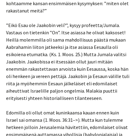
kohtaamme kansan ensimmäisen kysymyksen: ”miten olet
rakastanut meitä?”
”Eikö Esau ole Jaakobin veli?”, kysyy profeetta/Jumala.
Vastaus on tietenkin ”On”. Itse asiassa he olivat kaksoset!
Heillä molemmilla oli sama mahdollisuus päästä mukaan
Aabrahamin liiton jatkeeksi ja itse asiassa Eesaulla oli
esikoiena etumatka. (Ks. 1. Moos. 25.) Mutta Jumala valitsi
Jaakobin. Jaakobissa ei itsessään ollut juuri mitään
enemmän rakastettavan arvoista kuin Eesaussa, koska hän
oli henkeen ja vereen pettäjä. Jaakobin ja Eesaun välille tuli
riita ja myöhemmin Eesaun jälkeläiset eli edomilaiset
aiheuttivat Israelille paljon ongelmia. Malakia puuttii
erityisesti yhteen historialliseen tilanteeseen.
Edomilla oli ollut omat kuninkaansa kauan ennen kuin
Israel sai omansa (1. Moos. 36:31–>). Mutta kun tulemme
hetkeen jolloin Jerusalemia hävitettiin, edomilaiset olivat
ensimmäisenä auttamassa vihollisia (babylonialaisia) ja