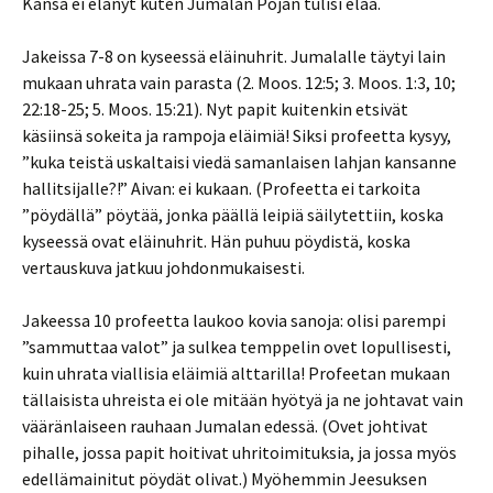
Kansa ei elänyt kuten Jumalan Pojan tulisi elää.
Jakeissa 7-8 on kyseessä eläinuhrit. Jumalalle täytyi lain
mukaan uhrata vain parasta (2. Moos. 12:5; 3. Moos. 1:3, 10;
22:18-25; 5. Moos. 15:21). Nyt papit kuitenkin etsivät
käsiinsä sokeita ja rampoja eläimiä! Siksi profeetta kysyy,
”kuka teistä uskaltaisi viedä samanlaisen lahjan kansanne
hallitsijalle?!” Aivan: ei kukaan. (Profeetta ei tarkoita
”pöydällä” pöytää, jonka päällä leipiä säilytettiin, koska
kyseessä ovat eläinuhrit. Hän puhuu pöydistä, koska
vertauskuva jatkuu johdonmukaisesti.
Jakeessa 10 profeetta laukoo kovia sanoja: olisi parempi
”sammuttaa valot” ja sulkea temppelin ovet lopullisesti,
kuin uhrata viallisia eläimiä alttarilla! Profeetan mukaan
tällaisista uhreista ei ole mitään hyötyä ja ne johtavat vain
vääränlaiseen rauhaan Jumalan edessä. (Ovet johtivat
pihalle, jossa papit hoitivat uhritoimituksia, ja jossa myös
edellämainitut pöydät olivat.) Myöhemmin Jeesuksen