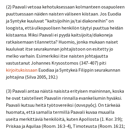
(2) Paavali vetoaa kehotuksessaan kolmanteen osapuoleen
puuttuessaan näiden naisten väliseen kiistaan. Jos Euodia
ja Syntyke kuuluvat ”kaitsijoihin ja/tai diakoneihin” on
loogista, että ulkopuolisen henkilön täytyi puuttua heidän
kiistaansa. Miksi Paavali ei pyydä kaitsijoita/diakoneja
ratkaisemaan tilannetta? Huomio, jonka mukaan naiset
kuuluivat itse seurakunnan johtajistoon on esitetty jo
melko varhain. Esimerkiksi itse naisten johtajuutta
vastustanut Johannes Krysostomos (347-407) piti
kirjoituksissaan
Euodiaa ja Syntykeä Filippin seurakunnan
johtajina (Silva 2005, 192.)
(3) Paavali antaa näistä naisista erityisen maininnan, koska
he ovat taistelleet Paavalin rinnalla evankeliumin hyväksi.
Paavali kutsuu heitä työtovereiksi (συνεργός). On tärkeää
huomata, että samalla termillä Paavali kuvaa muualla
useita merkittäviä henkilöitä, kuten Apollosta (1. Kor. 3:9);
Priskaa ja Aquilaa (Room. 16:3-4), Timoteusta (Room. 16:21;