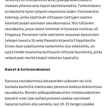
mukaan yleensä aina täysin käsittelemättä. Tarkoitukseni
on käsitellä hyvin lyhyesti muutamia Uuden Testamentin
tekstejä, jotka näyttävät viittaavan tiettyjen naisten
huomattavaan asemaan seurakunnassa. Yksi tällainen
seurakunta, jossa naiset toimivat erityisessä roolissa, oli
Filippissä. Perusteet tälle väitteelle nousevat Apostolien
tekojen luvusta 16 sekä Paavalin kirjeestä Filippiläisille.
Ennen kuin sukellamme tarkemmin itse teksteihin, on
syytä tehdä muutamia kulttuuriin liittyviä huomioita, jotka
vaikuttavat merkittävästi tekstien taustalla.
Naiset & kotiseurakunnat
Suurissa seurakunnissa kasvaneiden uskovien voi olla
hankala kuvitella mielessään pienessä kodissa kokoontuva
seurakunta. Monien pikkupaikkakuntien miniseurakuntien
kasvatit ovat taas kyllästymiseen saakka ryömineet
lapsena tuolien alla samalla, kun 10-15 hengen joukko