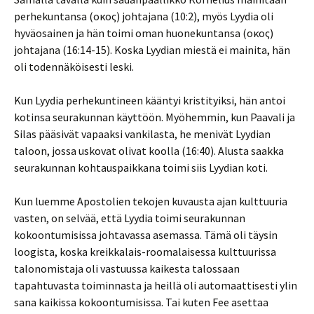
perhekuntansa (οἶκος) johtajana (10:2), myös Lyydia oli
hyväosainen ja hän toimi oman huonekuntansa (οἶκος)
johtajana (16:14-15). Koska Lyydian miestä ei mainita, hän
oli todennäköisesti leski.
Kun Lyydia perhekuntineen kääntyi kristityiksi, hän antoi
kotinsa seurakunnan käyttöön. Myöhemmin, kun Paavali ja
Silas pääsivät vapaaksi vankilasta, he menivät Lyydian
taloon, jossa uskovat olivat koolla (16:40). Alusta saakka
seurakunnan kohtauspaikkana toimi siis Lyydian koti.
Kun luemme Apostolien tekojen kuvausta ajan kulttuuria
vasten, on selvää, että Lyydia toimi seurakunnan
kokoontumisissa johtavassa asemassa. Tämä oli täysin
loogista, koska kreikkalais-roomalaisessa kulttuurissa
talonomistaja oli vastuussa kaikesta talossaan
tapahtuvasta toiminnasta ja heillä oli automaattisesti ylin
sana kaikissa kokoontumisissa. Tai kuten Fee asettaa