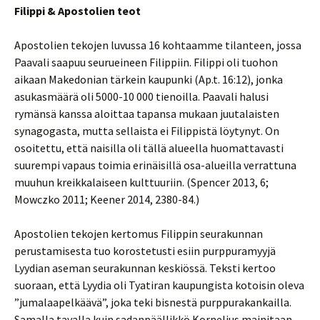
Filippi & Apostolien teot
Apostolien tekojen luvussa 16 kohtaamme tilanteen, jossa
Paavali saapuu seurueineen Filippiin. Filippi oli tuohon
aikaan Makedonian tärkein kaupunki (Ap.t. 16:12), jonka
asukasmäärä oli 5000-10 000 tienoilla. Paavali halusi
rymänsä kanssa aloittaa tapansa mukaan juutalaisten
synagogasta, mutta sellaista ei Filippistä löytynyt. On
osoitettu, että naisilla oli tällä alueella huomattavasti
suurempi vapaus toimia erinäisillä osa-alueilla verrattuna
muuhun kreikkalaiseen kulttuuriin. (Spencer 2013, 6;
Mowczko 2011; Keener 2014, 2380-84.)
Apostolien tekojen kertomus Filippin seurakunnan
perustamisesta tuo korostetusti esiin purppuramyyjä
Lyydian aseman seurakunnan keskiössä. Teksti kertoo
suoraan, että Lyydia oli Tyatiran kaupungista kotoisin oleva
”jumalaapelkäävä”, joka teki bisnestä purppurakankailla.
Samalla tavalla kuin sadanpäällikkö Kornelius mainitaan