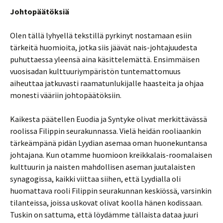
Johtopäätöksiä
Olen tällä lyhyellä tekstillä pyrkinyt nostamaan esiin
tärkeitä huomioita, jotka siis jäävät nais-johtajuudesta
puhuttaessa yleensä aina käsittelemättä. Ensimmäisen
vuosisadan kulttuuriympäristön tuntemattomuus
aiheuttaa jatkuvasti raamatunlukijalle haasteita ja ohjaa
monesti vääriin johtopäätöksiin.
Kaikesta päätellen Euodia ja Syntyke olivat merkittävässä
roolissa Filippin seurakunnassa. Vielä heidän rooliaankin
tärkeämpänä pidän Lyydian asemaa oman huonekuntansa
johtajana. Kun otamme huomioon kreikkalais-roomalaisen
kulttuurin ja naisten mahdollisen aseman juutalaisten
synagogissa, kaikki viittaa siihen, että Lyydialla oli
huomattava rooli Filippin seurakunnan keskiössä, varsinkin
tilanteissa, joissa uskovat olivat koolla hänen kodissaan.
Tuskin on sattuma, että löydämme tällaista dataa juuri