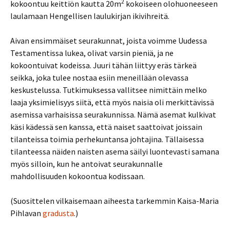
2
kokoontuu keittiön kautta 20m
kokoiseen olohuoneeseen
laulamaan Hengellisen laulukirjan ikivihreitä.
Aivan ensimmäiset seurakunnat, joista voimme Uudessa
Testamentissa lukea, olivat varsin pieniä, ja ne
kokoontuivat kodeissa. Juuri tähän liittyy eräs tärkeä
seikka, joka tulee nostaa esiin meneillään olevassa
keskustelussa. Tutkimuksessa vallitsee nimittäin melko
laaja yksimielisyys siitä, että myös naisia oli merkittävissä
asemissa varhaisissa seurakunnissa. Nämä asemat kulkivat
käsi kädessä sen kanssa, että naiset saattoivat joissain
tilanteissa toimia perhekuntansa johtajina. Tällaisessa
tilanteessa näiden naisten asema säilyi luontevasti samana
myös silloin, kun he antoivat seurakunnalle
mahdollisuuden kokoontua kodissaan.
(Suosittelen vilkaisemaan aiheesta tarkemmin Kaisa-Maria
Pihlavan
gradusta
.)