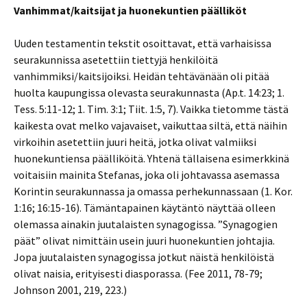
Vanhimmat/kaitsijat ja huonekuntien päälliköt
Uuden testamentin tekstit osoittavat, että varhaisissa
seurakunnissa asetettiin tiettyjä henkilöitä
vanhimmiksi/kaitsijoiksi. Heidän tehtävänään oli pitää
huolta kaupungissa olevasta seurakunnasta (Ap.t. 14:23; 1.
Tess. 5:11-12; 1. Tim. 3:1; Tiit. 1:5, 7). Vaikka tietomme tästä
kaikesta ovat melko vajavaiset, vaikuttaa siltä, että näihin
virkoihin asetettiin juuri heitä, jotka olivat valmiiksi
huonekuntiensa päälliköitä. Yhtenä tällaisena esimerkkinä
voitaisiin mainita Stefanas, joka oli johtavassa asemassa
Korintin seurakunnassa ja omassa perhekunnassaan (1. Kor.
1:16; 16:15-16). Tämäntapainen käytäntö näyttää olleen
olemassa ainakin juutalaisten synagogissa. ”Synagogien
päät” olivat nimittäin usein juuri huonekuntien johtajia.
Jopa juutalaisten synagogissa jotkut näistä henkilöistä
olivat naisia, erityisesti diasporassa. (Fee 2011, 78-79;
Johnson 2001, 219, 223.)