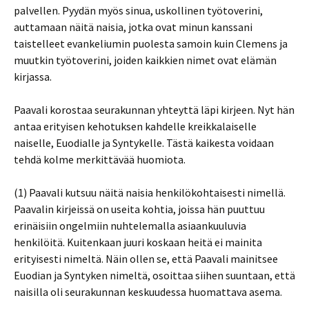
palvellen. Pyydän myös sinua, uskollinen työtoverini,
auttamaan näitä naisia, jotka ovat minun kanssani
taistelleet evankeliumin puolesta samoin kuin Clemens ja
muutkin työtoverini, joiden kaikkien nimet ovat elämän
kirjassa.
Paavali korostaa seurakunnan yhteyttä läpi kirjeen. Nyt hän
antaa erityisen kehotuksen kahdelle kreikkalaiselle
naiselle, Euodialle ja Syntykelle. Tästä kaikesta voidaan
tehdä kolme merkittävää huomiota.
(1) Paavali kutsuu näitä naisia henkilökohtaisesti nimellä.
Paavalin kirjeissä on useita kohtia, joissa hän puuttuu
erinäisiin ongelmiin nuhtelemalla asiaankuuluvia
henkilöitä. Kuitenkaan juuri koskaan heitä ei mainita
erityisesti nimeltä. Näin ollen se, että Paavali mainitsee
Euodian ja Syntyken nimeltä, osoittaa siihen suuntaan, että
naisilla oli seurakunnan keskuudessa huomattava asema.