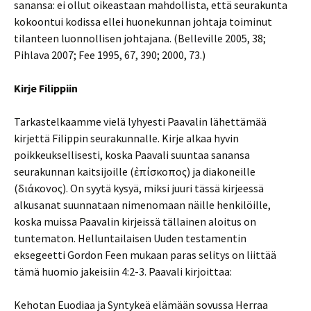
sanansa: ei ollut oikeastaan mahdollista, että seurakunta
kokoontui kodissa ellei huonekunnan johtaja toiminut
tilanteen luonnollisen johtajana. (Belleville 2005, 38;
Pihlava 2007; Fee 1995, 67, 390; 2000, 73.)
Kirje Filippiin
Tarkastelkaamme vielä lyhyesti Paavalin lähettämää
kirjettä Filippin seurakunnalle. Kirje alkaa hyvin
poikkeuksellisesti, koska Paavali suuntaa sanansa
seurakunnan kaitsijoille (ἐπίσκοπος) ja diakoneille
(διάκονος). On syytä kysyä, miksi juuri tässä kirjeessä
alkusanat suunnataan nimenomaan näille henkilöille,
koska muissa Paavalin kirjeissä tällainen aloitus on
tuntematon. Helluntailaisen Uuden testamentin
eksegeetti Gordon Feen mukaan paras selitys on liittää
tämä huomio jakeisiin 4:2-3. Paavali kirjoittaa:
Kehotan Euodiaa ja Syntykeä elämään sovussa Herraa