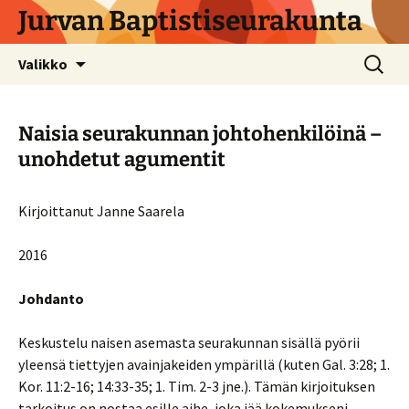
Siirry
Jurvan Baptistiseurakunta
sisältöön
Haku:
Valikko
Naisia seurakunnan johtohenkilöinä –
unohdetut agumentit
Kirjoittanut Janne Saarela
2016
Johdanto
Keskustelu naisen asemasta seurakunnan sisällä pyörii
yleensä tiettyjen avainjakeiden ympärillä (kuten Gal. 3:28; 1.
Kor. 11:2-16; 14:33-35; 1. Tim. 2-3 jne.). Tämän kirjoituksen
tarkoitus on nostaa esille aihe, joka jää kokemukseni