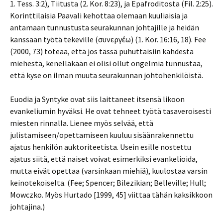
1. Tess. 3:2), Tiitusta (2. Kor. 8:23), ja Epafroditosta (Fil. 2:25).
Korinttilaisia Paavali kehottaa olemaan kuuliaisia ja
antamaan tunnustusta seurakunnan johtajille ja heidän
kanssaan työtä tekeville (συνεργέω) (1. Kor. 16:16, 18). Fee
(2000, 73) toteaa, että jos tässä puhuttaisiin kahdesta
miehestä, kenelläkään ei olisi ollut ongelmia tunnustaa,
että kyse on ilman muuta seurakunnan johtohenkilöistä.
Euodia ja Syntyke ovat siis laittaneet itsensä likoon
evankeliumin hyväksi. He ovat tehneet työtä tasaveroisesti
miesten rinnalla. Lienee myös selvää, että
julistamiseen/opettamiseen kuuluu sisäänrakennettu
ajatus henkilön auktoriteetista. Usein esille nostettu
ajatus siitä, että naiset voivat esimerkiksi evankelioida,
mutta eivät opettaa (varsinkaan miehiä), kuulostaa varsin
keinotekoiselta. (Fee; Spencer; Bilezikian; Belleville; Hull;
Mowczko. Myös Hurtado [1999, 45] viittaa tähän kaksikkoon
johtajina.)