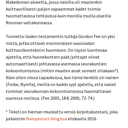
Makedonian alueelta, jossa naisilla oli muutenkin
kulttuurillisesti paljon vapaammat kädet toimia
huomattavissa tehtävissä kuin monilla muilla alueilla
Rooman valtakunnassa.
Tunnettu Uuden testamentin tutkija Gordon Fee on yksi
niistä, jotka ottavat ensimmäisen vuosisadan
kulttuurikontekstin huomioon. On täysin luontevaa
ajatella, että huonekuntien päät/johtajat olivat
automaattisesti johtavassa asemassa seurakuntien
kokoontumisissa (miten muuten asiat voineet ollakaan?).
Näin ollen niissä tapauksissa, kun tämä henkilö oli nainen
(Foibe, Nymfa), meillä on kaikki syyt ajatella, että naiset
toimivat seurakunnan kokoontumisissa huomattavan
suuressa roolissa. (Fee 2005, 184; 2000, 72-74.)
* Teksti on hieman muokattu versio kirjoituksestani, joka
julkaistiin
Naispastori-blogissa
elokuulla 2016.