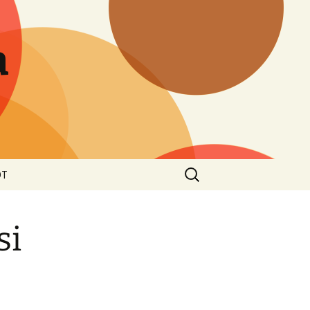
a
Haku:
OT
oste
si