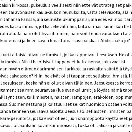
Jonathan Haidt:
tan ja
aisin kirkossa, pukeudu siveellisesti niin etteivät strategiset paik
Ahdistunut sukupolvi
en tai avonaisen kaula-aukon reunuksilta, vältä televisiota, älä 
ntekijänä
sesta
Kirjaesittely: Neljä
n tahansa kanssa, älä seurustelukumppanisi, älä edes vaimosi tai
muksen
näkemystä helvetistä
 edes katso ihmisiä, jotka tekevät näin, laita silmäsi kiinni kun he 
2
ä älä älä. Ja näin olet hyvä ihminen, näin voit tehdä varauksen tai
Michael Behe: Darwin
 & ihminen
a kuolemasi jälkeen käydä lunastamassasi paikkasi. Ahdistaako jo?
Devolves – The New
2
Scientific Evidence About
DNA That Challenge
 hullu vai
Evolution
 juuri tällaisia olivat ne ihmiset, jotka tappoivat Jeesuksen. He oli
ia ihmisiä. Miksi he olisivat tappaneet kaltaisensa, joka vaatisi
Michael Behe: The Edge
an hyvän elämän äärimmäisen tarkkoja ja raskaita sääntöjä täyde
: William
en taustat
of Evolution – The Search
rik
sivät taivaaseen? Niin, he eivät olisi tappaneet sellaista ihmistä. 
for the Limits of
Darwinism
 Jeesukseen, koska hän ei ollut aivan tällainen. Jeesuksesta kerro
stamentissa mm. seuraavaa (lue evankeliumit ja löydät nämä tapa
rsumi ja
Michael Egnor, The
aili syntisten, tullimiesten, naisten, rampojen, erakoiden, oppim
ing
Immortal Mind
ssa. Suomennettuna ja kulttuuriset seikat huomioon ottaen voita
ietävyys &
– Luvattu
anoa tehneen seuraavia asioita: Jeesus söi sellaisten ihmisten p
Michael Kruger:
ahto:
Christianity at the
ra-perunoita, jotka eivät olleet juuri shamppoota käyttäneet ja
Crossroads
ka-astioitaankaan kovin kummoisesti, tukka oli takussa ja vaatteet
en