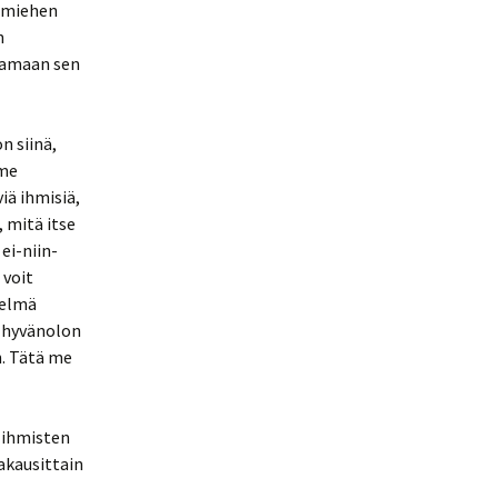
n miehen
n
ttamaan sen
n siinä,
 me
iä ihmisiä,
, mitä itse
ei-niin-
 voit
telmä
a hyvänolon
n. Tätä me
n ihmisten
kakausittain