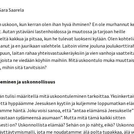
en
a uskoon?
 – William
 Sara Saarela
ri (n.
rje luvut
C. S. Lewis: Ihmeet –
sen &
alustava tutkimus
gelmat
in uskoon, kun kerran olen ihan hyvä ihminen? En ole murhannut k
gumentti
drialainen
rje luvut 5-
. Autan ystäviäni lastenhoidossa ja muutossa ja tarjoan heille
C. Stephen Evans:
ajien
Kätkeytynyt Jumala
tä kakkua ja pitsaa, kun he tulevat luokseni kylään. Olen kohteli
n käännös
tanut ja en juurikaan valehtele. Laitoin viime jouluna joulukorttira
tomat
160)
rje luvut 8-
Carl Trueman: The Rise
un, laitan rahaa yhteisvastuukeräyksiin ja vien vanhoja vaatteit
and Triumph of the
Modern Self
 joista ne viedään köyhiin maihiin. Mitä uskoontulo muka muuttais
1483-1546)
ntekijänä
Nainen
 mihin sitä tarvitsisin?
ko
Darrell Bock: Breaking
5-254)
the Da Vinci -Code.
n
eminen ja uskonnollisuus
isten
nen
Gregory Koukl: Taktinen
viisaus
n tulisi määritellä mitä uskoontuleminen tarkoittaa. Yksinkerta
ntekijänä
ta
kirjasta
, että hyppäämme Jeesuksen kyytiin ja kuljemme loppumatkan 
John Lennox:
amme häntä. Joku voisi sanoa, että ”antaa elämänsä Jeesukselle” 
Tähtäimessä Jumala.
 ja
Miksi uusateistit osuvat
vastaan sydämeensä asumaan”. Mutta mitä tämä kaikki sitten
teleminen
harhaan?
esti on? Uskonnollista elämää? Sehän on jo nähty, eikö? Uskonno
ntekijänä
ta
yttäytymismalli, jota me noudatamme: älä polta tupakkaa, älä ve