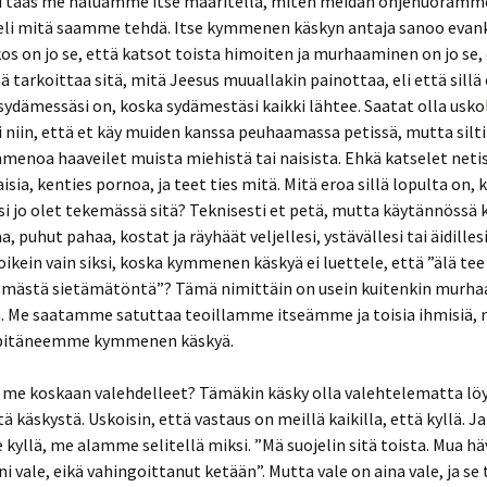
li taas me haluamme itse määritellä, miten meidän ohjenuoramm
 eli mitä saamme tehdä. Itse kymmenen käskyn antaja sanoo evan
kos on jo se, että katsot toista himoiten ja murhaaminen on jo se,
ja pahuus
ilemonille
ä tarkoittaa sitä, mitä Jeesus muuallakin painottaa, eli että sillä
 sydämessäsi on, koska sydämestäsi kaikki lähtee. Saatat olla usko
lisuuden
ankeliumit
i niin, että et käy muiden kanssa peuhaamassa petissä, mutta silt
enoa haaveilet muista miehistä tai naisista. Ehkä katselet neti
ta
isia, kenties pornoa, ja teet ties mitä. Mitä eroa sillä lopulta on, 
ankeliumit
si jo olet tekemässä sitä? Teknisesti et petä, mutta käytännössä k
a
, puhut pahaa, kostat ja räyhäät veljellesi, ystävällesi tai äidilles
kutus
1.
oikein vain siksi, koska kymmenen käskyä ei luettele, että ”älä te
eesus?
ämästä sietämätöntä”? Tämä nimittäin on usein kuitenkin murh
unta &
. Me saatamme satuttaa teoillamme itseämme ja toisia ihmisiä, m
2. Nousiko
ta?
itäneemme kymmenen käskyä.
3.
e koskaan valehdelleet? Tämäkin käsky olla valehtelematta lö
arastettuja
aamatun
käskystä. Uskoisin, että vastaus on meillä kaikilla, että kyllä. Ja
yllä, me alamme selitellä miksi. ”Mä suojelin sitä toista. Mua häve
elma
eni vale, eikä vahingoittanut ketään”. Mutta vale on aina vale, ja se
aamattua