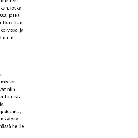
ehdelleet
nkun, jotka
ssä, jotka
jotka olivat
korvissa, ja
uhlannut
in
ihmisten
vat niin
tautumista
a.
pide siitä,
on kylpeä
mässä heille