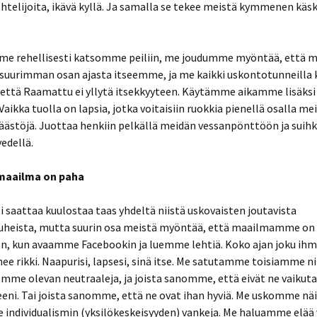
htelijoita, ikävä kyllä. Ja samalla se tekee meistä kymmenen käsky
ytit & Uusi
olevat ja
umalat
n taustat
s)
os me rehellisesti katsomme peiliin, me joudumme myöntää, että 
ntin
uurimman osan ajasta itseemme, ja me kaikki uskontotunneilla 
ta
että Raamattu ei yllytä itsekkyyteen. Käytämme aikamme lisäk
aikka tuolla on lapsia, jotka voitaisiin ruokkia pienellä osalla me
ntin
ilistelyä?
rjoitukset
äästöjä. Juottaa henkiin pelkällä meidän vessanpönttöön ja suih
vedellä.
tieteen
ntin
 maailma on paha
ntin
ntti
 saattaa kuulostaa taas yhdeltä niistä uskovaisten joutavista
uheista, mutta suurin osa meistä myöntää, että maailmamme on
antaa
, kun avaamme Facebookin ja luemme lehtiä. Koko ajan joku ih
toa!
ee rikki. Naapurisi, lapsesi, sinä itse. Me satutamme toisiamme nii
emme olevan neutraaleja, ja joista sanomme, että eivät ne vaikuta
entin
liko
eni. Tai joista sanomme, että ne ovat ihan hyviä. Me uskomme näi
linen
individualismin (yksilökeskeisyyden) vankeja. Me haluamme elää 