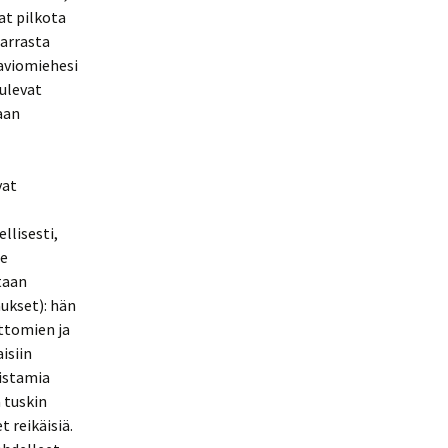
at pilkota
harrasta
 aviomiehesi
tulevat
vaan
vat
llisesti,
He
taan
ukset): hän
attomien ja
isiin
aistamia
 tuskin
 reikäisiä.