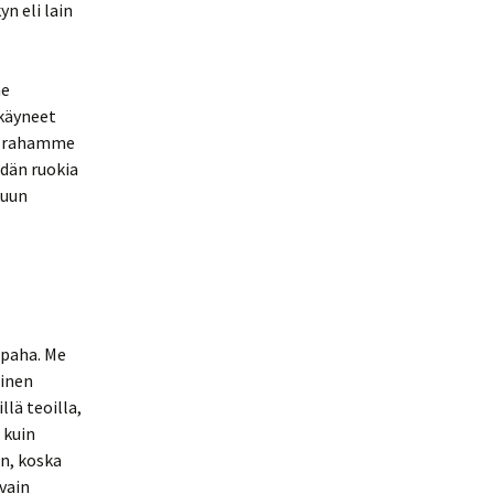
n eli lain
me
käyneet
si rahamme
idän ruokia
kuun
 paha. Me
minen
llä teoilla,
 kuin
n, koska
vain