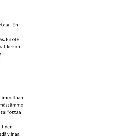
etään. En
as. En ole
hat kirkon
a
i
isimmillaan
elämässämme
tai ”ottaa
llinen
dä viinaa,