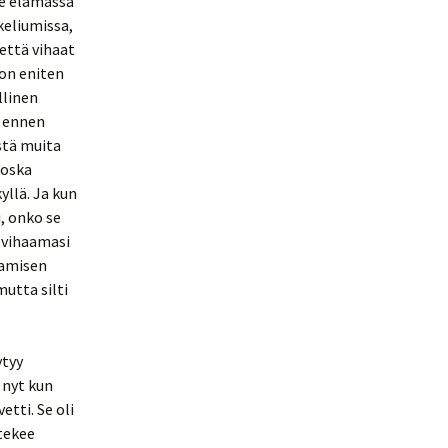
e elämässä
keliumissa,
 että vihaat
 on eniten
llinen
i ennen
stä muita
koska
yllä. Ja kun
i, onko se
e vihaamasi
aamisen
utta silti
ytyy
 nyt kun
tti. Se oli
 tekee