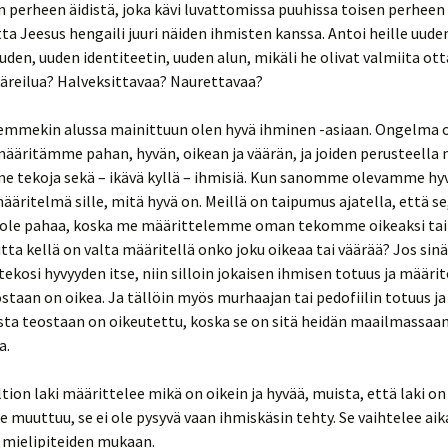
Tapio Puolimatka:
n perheen äidistä, joka kävi luvattomissa puuhissa toisen perhee
huudesta
Seksuaalivallankumous –
ta Jeesus hengaili juuri näiden ihmisten kanssa. Antoi heille uude
e
perheen ja kulttuurin
romahdus
den, uuden identiteetin, uuden alun, mikäli he olivat valmiita o
pi
emonin
päreilua? Halveksittavaa? Naurettavaa?
Tapio Puolimatka:
i
Sukupuoli muutoksessa
emmekin alussa mainittuun olen hyvä ihminen -asiaan. Ongelma o
ukkaan
ääritämme pahan, hyvän, oikean ja väärän, ja joiden perusteella
yytti
e tekoja sekä – ikävä kyllä – ihmisiä. Kun sanomme olevamme hyv
ääritelmä sille, mitä hyvä on. Meillä on taipumus ajatella, että se
 haaste
us ja
ole pahaa, koska me määrittelemme oman tekomme oikeaksi tai 
tta kellä on valta määritellä onko joku oikeaa tai väärää? Jos sinä
tekosi hyvyyden itse, niin silloin jokaisen ihmisen totuus ja määri
n täytyi
taan on oikea. Ja tällöin myös murhaajan tai pedofiilin totuus j
minä olen:
ta teostaan on oikeutettu, koska se on sitä heidän maailmassaa
ilmoita
eksen
a.
ttomasti?
ltion laki määrittelee mikä on oikein ja hyvää, muista, että laki o
postolien
tiikka?
e muuttuu, se ei ole pysyvä vaan ihmiskäsin tehty. Se vaihtelee ai
 mielipiteiden mukaan.