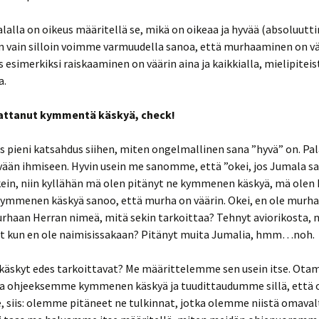
on, onko
anhan
sa?
lalla on oikeus määritellä se, mikä on oikeaa ja hyvää (absoluutt
in vain silloin voimme varmuudella sanoa, että murhaaminen on vä
vali tiesi
s esimerkiksi raiskaaminen on väärin aina ja kaikkialla, mielipiteis
utta?
a.
tin
attanut kymmentä käskyä, check!
sta
nia (Room.
ntoja
iis pieni katsahdus siihen, miten ongelmallinen sana ”hyvä” on. Pa
ntin
vään ihmiseen. Hyvin usein me sanomme, että ”okei, jos Jumala s
nnan
kein, niin kyllähän mä olen pitänyt ne kymmenen käskyä, mä olen
 –
mentit
Kymmenen käskyä sanoo, että murha on väärin. Okei, en ole murha
umala
rhaan Herran nimeä, mitä sekin tarkoittaa? Tehnyt aviorikosta, 
disti?
ALASTA
nut kun en ole naimisissakaan? Pitänyt muita Jumalia, hmm…noh.
iläiskirje
David
käskyt edes tarkoittavat? Me määrittelemme sen usein itse. Ot
8:19
 ohjeeksemme kymmenen käskyä ja tuudittaudumme sillä, että
, siis: olemme pitäneet ne tulkinnat, jotka olemme niistä omaval
aruch
 vaikea