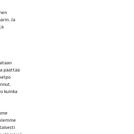
inen
ärin. Ja
tä
lataan
aa päättää
 kelpo
nnut.
no kuinka
amme
 olemme
taisesti