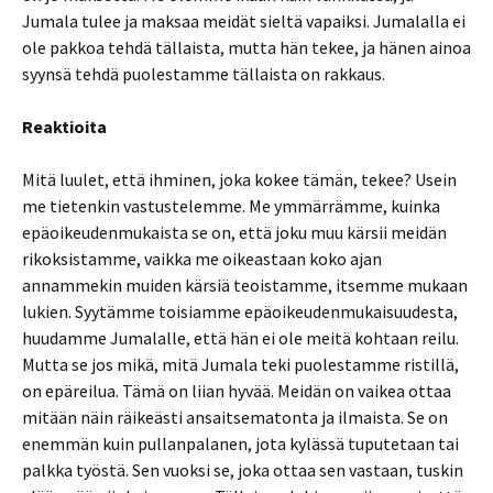
Jumala tulee ja maksaa meidät sieltä vapaiksi. Jumalalla ei
ole pakkoa tehdä tällaista, mutta hän tekee, ja hänen ainoa
syynsä tehdä puolestamme tällaista on rakkaus.
Reaktioita
Mitä luulet, että ihminen, joka kokee tämän, tekee? Usein
me tietenkin vastustelemme. Me ymmärrämme, kuinka
epäoikeudenmukaista se on, että joku muu kärsii meidän
rikoksistamme, vaikka me oikeastaan koko ajan
annammekin muiden kärsiä teoistamme, itsemme mukaan
lukien. Syytämme toisiamme epäoikeudenmukaisuudesta,
huudamme Jumalalle, että hän ei ole meitä kohtaan reilu.
Mutta se jos mikä, mitä Jumala teki puolestamme ristillä,
on epäreilua. Tämä on liian hyvää. Meidän on vaikea ottaa
mitään näin räikeästi ansaitsematonta ja ilmaista. Se on
enemmän kuin pullanpalanen, jota kylässä tuputetaan tai
palkka työstä. Sen vuoksi se, joka ottaa sen vastaan, tuskin