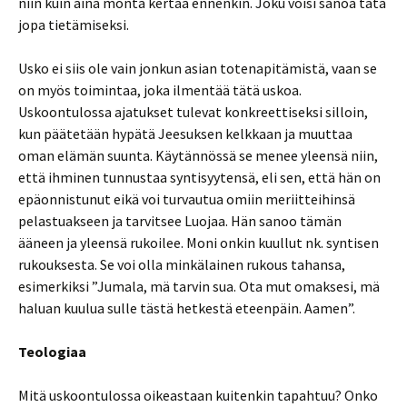
niin kuin aina monta kertaa ennenkin. Joku voisi sanoa tätä
jopa tietämiseksi.
Usko ei siis ole vain jonkun asian totenapitämistä, vaan se
on myös toimintaa, joka ilmentää tätä uskoa.
Uskoontulossa ajatukset tulevat konkreettiseksi silloin,
kun päätetään hypätä Jeesuksen kelkkaan ja muuttaa
oman elämän suunta. Käytännössä se menee yleensä niin,
että ihminen tunnustaa syntisyytensä, eli sen, että hän on
epäonnistunut eikä voi turvautua omiin meriitteihinsä
pelastuakseen ja tarvitsee Luojaa. Hän sanoo tämän
ääneen ja yleensä rukoilee. Moni onkin kuullut nk. syntisen
rukouksesta. Se voi olla minkälainen rukous tahansa,
esimerkiksi ”Jumala, mä tarvin sua. Ota mut omaksesi, mä
haluan kuulua sulle tästä hetkestä eteenpäin. Aamen”.
Teologiaa
Mitä uskoontulossa oikeastaan kuitenkin tapahtuu? Onko