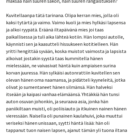
maksaa näin suuren sakon, näin suuren rangaistuksen?
Kuvitellaanpa tätä tarinana. Olipa kerran mies, jolla oli
kaksi tytärtä ja vaimo. Vaimo kuoli ja mies hylkäsi lapsensa
ja alkoi ryypätä. Eräänä iltapäivänä mies joi taas
paikallisessa ja tuli aika lähteä kotiin. Hän lompsi autolle,
käynnisti sen ja kaasutteli hissukseen kotitielleen. Hän
yritti hengittää syvään, koska muistot vaimosta ja lapsista
alkoivat jostakin syystä taas kummitella hänen
mielessään, ne vaivasivat häntä kuin ampiaisen surina
korvan juuressa. Hän sylkäisi autonrattiin kuvitellen sen
olevan hänen oma naamansa, ja pidätteli kyyneleitä, jotka
olivat jo sumentaneet hänen silmänsä. Hän halveksi
itseään ja kaipasi vanhaa elämäänsä. Yhtäkkiä hän tunsi
auton osuvan johonkin, ja seuraava asia, jonka hän
paniikiltaan muisti, oli poliisiauto ja itkuinen nainen hänen
vieressään. Naisella oli punainen kaulahuivi, joka muuttui
veriseksi hänen unissaan, syytti häntä lisää: hän oli
tappanut tuon naisen lapsen, ajanut tämän yli tuona iltana