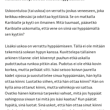
Uskoontuloa (tai uskoa) on verrattu joskus veneeseen, joka
keikkuu edessäsi ja odottaa kyytiläisiä. Se on matkalla
Karibialle ja kyyti on ilmainen. Mitä tuumaat, pääsetkö
Karibialle uskomalla, että vene on siinä vai hyppäämällä
sen kyytiin?
Lisäksi uskoa on verrattu hyppäämiseen. Tällä ei ole mitään
tekemistä sokean hypyn kanssa. Kuvittelepa tällainen
arkinen tilanne: olet kiivennyt puuhun etkä uskalla
pudottautua runkoa pitkin alas. Pudotus ei ole ehkä kovin
korkea, mutta pelkäät silti. Isäsi seisoo koivun juurella
kädet ojossa ja suostuttelee sinua hyppäämään, hän kyllä
ottaa kiinni. Luotatko siihen, että hän ottaa kiinni? Hän on
kyllä aina ottanut kiinni, mutta vahinkoja voi sattua.
Ovatko hänen kätensä tarpeeksi vahvat, mitä jos hyppäät
vahingossa sivuun tai mitä jos isäsi kaatuu? Kun päätät
hypätä, sinä luotat. Sinä uskot, että hän ottaa sinut kiinni