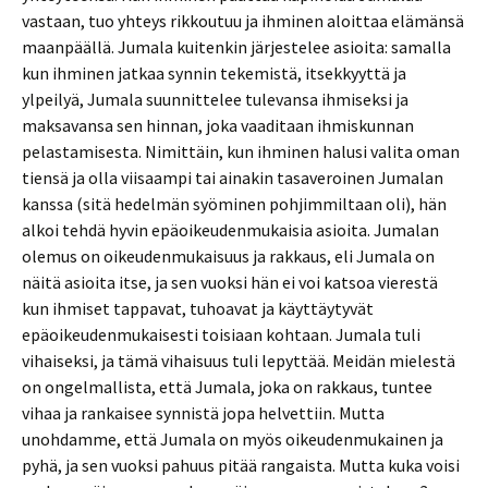
vastaan, tuo yhteys rikkoutuu ja ihminen aloittaa elämänsä
maanpäällä. Jumala kuitenkin järjestelee asioita: samalla
kun ihminen jatkaa synnin tekemistä, itsekkyyttä ja
ylpeilyä, Jumala suunnittelee tulevansa ihmiseksi ja
maksavansa sen hinnan, joka vaaditaan ihmiskunnan
pelastamisesta. Nimittäin, kun ihminen halusi valita oman
tiensä ja olla viisaampi tai ainakin tasaveroinen Jumalan
kanssa (sitä hedelmän syöminen pohjimmiltaan oli), hän
alkoi tehdä hyvin epäoikeudenmukaisia asioita. Jumalan
olemus on oikeudenmukaisuus ja rakkaus, eli Jumala on
näitä asioita itse, ja sen vuoksi hän ei voi katsoa vierestä
kun ihmiset tappavat, tuhoavat ja käyttäytyvät
epäoikeudenmukaisesti toisiaan kohtaan. Jumala tuli
vihaiseksi, ja tämä vihaisuus tuli lepyttää. Meidän mielestä
on ongelmallista, että Jumala, joka on rakkaus, tuntee
vihaa ja rankaisee synnistä jopa helvettiin. Mutta
unohdamme, että Jumala on myös oikeudenmukainen ja
pyhä, ja sen vuoksi pahuus pitää rangaista. Mutta kuka voisi