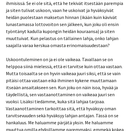
ihmisissä. Se ei ole sitä, että he tekivät itsestään parempia
ja siten tulivat uskoon, vaan he uskoivat ja hyväksyivät
heidän puolestaan maksetun hinnan (ikään kuin kävivät
lunastamassa lottovoiton sen jälkeen, kun joku oli ensin
työntänyt kadulla kupongin heidän kouraansa) ja siten
muuttuivat. Kun pelastus on tällainen lahja, onko lahjan
saajalla varaa kerskua omasta erinomaisuudestaan?
Uskoontuleminen on ja ei ole vaikeaa. Tavallaan se on
helppoa siinä mielessä, että ei tarvitse kuin ottaa vastaan.
Mutta toisaalta se on hyvin vaikeaa juuri siksi, että se vain
pitäisi ottaa vastaan eikä ihminen kykene muuttamaan
itseään ansaitakseen sen. Kun joku on näin isoa, hyvää ja
täydellistä, sen vastaanottaminen on vaikeaa juuri sen
vuoksi. Lisäksi tiedämme, kuka sitä lahjaa tarjoaa.
Vastaanottaminen tarkoittaa sitä, että hyväksyy oman
tarvitsevuuden sekä hyväksyy lahjan antajan. Tässä on se
hankaluus. Me haluamme pärjätä yksin. Me haluamme
muuttua omilla ehdoillamme paremmaksi, emmekä kokea