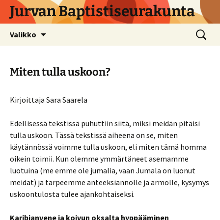
Siirry
Jurvan Baptistiseurakunta
sisältöön
Haku:
Valikko
Miten tulla uskoon?
Kirjoittaja Sara Saarela
Edellisessä tekstissä puhuttiin siitä, miksi meidän pitäisi
tulla uskoon. Tässä tekstissä aiheena on se, miten
käytännössä voimme tulla uskoon, eli miten tämä homma
oikein toimii. Kun olemme ymmärtäneet asemamme
luotuina (me emme ole jumalia, vaan Jumala on luonut
meidät) ja tarpeemme anteeksiannolle ja armolle, kysymys
uskoontulosta tulee ajankohtaiseksi.
Karibianvene ja koivun oksalta hyppääminen