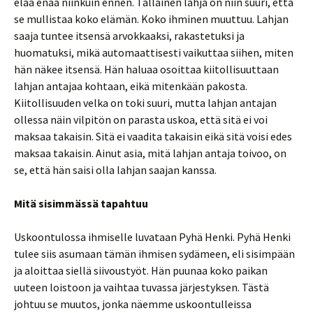
elää enää niinkuin ennen. Tällainen lahja on niin suuri, että
se mullistaa koko elämän. Koko ihminen muuttuu. Lahjan
saaja tuntee itsensä arvokkaaksi, rakastetuksi ja
huomatuksi, mikä automaattisesti vaikuttaa siihen, miten
hän näkee itsensä. Hän haluaa osoittaa kiitollisuuttaan
lahjan antajaa kohtaan, eikä mitenkään pakosta.
Kiitollisuuden velka on toki suuri, mutta lahjan antajan
ollessa näin vilpitön on parasta uskoa, että sitä ei voi
maksaa takaisin. Sitä ei vaadita takaisin eikä sitä voisi edes
maksaa takaisin. Ainut asia, mitä lahjan antaja toivoo, on
se, että hän saisi olla lahjan saajan kanssa.
Mitä sisimmässä tapahtuu
Uskoontulossa ihmiselle luvataan Pyhä Henki. Pyhä Henki
tulee siis asumaan tämän ihmisen sydämeen, eli sisimpään
ja aloittaa siellä siivoustyöt. Hän puunaa koko paikan
uuteen loistoon ja vaihtaa tuvassa järjestyksen. Tästä
johtuu se muutos, jonka näemme uskoontulleissa