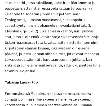
se vain hetki, jossa rukoillaan, usein itketään onnesta ja
päätetään, että nyt en enää vedä ketään turpaan enkä
valehtele tai lopetan juomisen ja pettämisen?
Teologisesti, Jumalan maailmassa, siinä tapahtuu
uudestisyntyminen (Johanneksen evankeliumi luku 3;
Efesolaiskirje luku 2). Eli elämässä kääntyy uusi, puhdas
sivu, jossa ei ole enää kahvitahroja eikä revenneitä reunoja.
Uskon maailmassa tätä kuvataan siten, että ihmisen nimi
kirjoitetaan elämän kirjaan, joka avataan viimeisenä
päivänä, ja josta luetaan niiden nimet, jotka ovat menossa
taivaaseen. Lisäksi tätä kuvataan suurena juhlana, kun
enkelit ja Jumala riemuitsevat siitä, että joku päättää tulla
takaisin Luojan luo.
Takaisin Luojan luo
Ensimmäisessä Mooseksen kirjassa kerrotaan, kuinka
Jumala luo ihmisen kuvakseen ja hänen ystäväkseen,
yhteyteensä. Kun ihminen päättää kapinoida Jumalaa