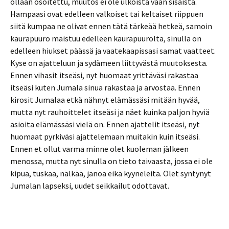
ollaan osoitettu, muutos ei ole ulkoista vaan sisäistä.
Hampaasi ovat edelleen valkoiset tai keltaiset riippuen
siitä kumpaa ne olivat ennen tätä tärkeää hetkeä, samoin
kaurapuuro maistuu edelleen kaurapuurolta, sinulla on
edelleen hiukset päässä ja vaatekaapissasi samat vaatteet.
Kyse on ajatteluun ja sydämeen liittyvästä muutoksesta.
Ennen vihasit itseäsi, nyt huomaat yrittäväsi rakastaa
itseäsi kuten Jumala sinua rakastaa ja arvostaa. Ennen
kirosit Jumalaa etkä nähnyt elämässäsi mitään hyvää,
mutta nyt rauhoittelet itseäsi ja näet kuinka paljon hyviä
asioita elämässäsi vielä on. Ennen ajattelit itseäsi, nyt
huomaat pyrkiväsi ajattelemaan muitakin kuin itseäsi.
Ennen et ollut varma minne olet kuoleman jälkeen
menossa, mutta nyt sinulla on tieto taivaasta, jossa ei ole
kipua, tuskaa, nälkää, janoa eikä kyyneleitä. Olet syntynyt
Jumalan lapseksi, uudet seikkailut odottavat.