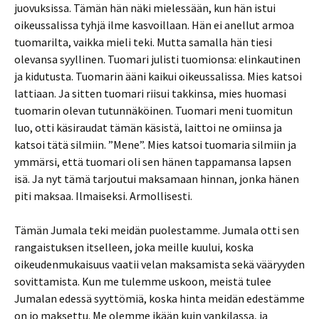
juovuksissa. Tämän hän näki mielessään, kun hän istui
oikeussalissa tyhjä ilme kasvoillaan. Hän ei anellut armoa
tuomarilta, vaikka mieli teki. Mutta samalla hän tiesi
olevansa syyllinen. Tuomari julisti tuomionsa: elinkautinen
ja kidutusta. Tuomarin ääni kaikui oikeussalissa. Mies katsoi
lattiaan. Ja sitten tuomari riisui takkinsa, mies huomasi
tuomarin olevan tutunnäköinen. Tuomari meni tuomitun
luo, otti käsiraudat tämän käsistä, laittoi ne omiinsa ja
katsoi tätä silmiin. ”Mene”. Mies katsoi tuomaria silmiin ja
ymmärsi, että tuomari oli sen hänen tappamansa lapsen
isä. Ja nyt tämä tarjoutui maksamaan hinnan, jonka hänen
piti maksaa. Ilmaiseksi. Armollisesti.
Tämän Jumala teki meidän puolestamme. Jumala otti sen
rangaistuksen itselleen, joka meille kuului, koska
oikeudenmukaisuus vaatii velan maksamista sekä vääryyden
sovittamista. Kun me tulemme uskoon, meistä tulee
Jumalan edessä syyttömiä, koska hinta meidän edestämme
on jo maksettu. Me olemme ikään kuin vankilassa, ja