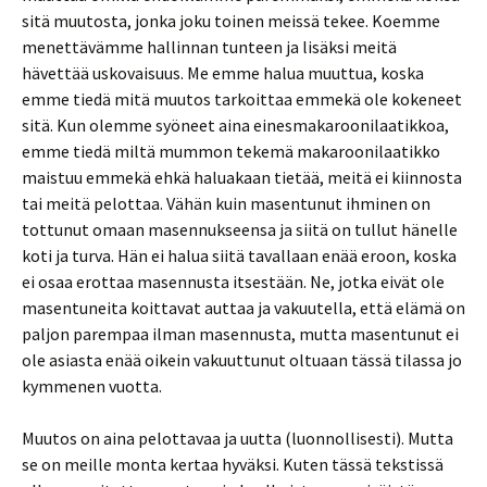
sitä muutosta, jonka joku toinen meissä tekee. Koemme
menettävämme hallinnan tunteen ja lisäksi meitä
hävettää uskovaisuus. Me emme halua muuttua, koska
emme tiedä mitä muutos tarkoittaa emmekä ole kokeneet
sitä. Kun olemme syöneet aina einesmakaroonilaatikkoa,
emme tiedä miltä mummon tekemä makaroonilaatikko
maistuu emmekä ehkä haluakaan tietää, meitä ei kiinnosta
tai meitä pelottaa. Vähän kuin masentunut ihminen on
tottunut omaan masennukseensa ja siitä on tullut hänelle
koti ja turva. Hän ei halua siitä tavallaan enää eroon, koska
ei osaa erottaa masennusta itsestään. Ne, jotka eivät ole
masentuneita koittavat auttaa ja vakuutella, että elämä on
paljon parempaa ilman masennusta, mutta masentunut ei
ole asiasta enää oikein vakuuttunut oltuaan tässä tilassa jo
kymmenen vuotta.
Muutos on aina pelottavaa ja uutta (luonnollisesti). Mutta
se on meille monta kertaa hyväksi. Kuten tässä tekstissä