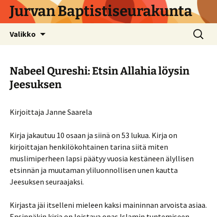
Siirry
Jurvan Baptistiseurakunta
sisältöön
Haku:
Valikko
Nabeel Qureshi: Etsin Allahia löysin
Jeesuksen
Kirjoittaja Janne Saarela
Kirja jakautuu 10 osaan ja siinä on 53 lukua. Kirja on
kirjoittajan henkilökohtainen tarina siitä miten
muslimiperheen lapsi päätyy vuosia kestäneen älyllisen
etsinnän ja muutaman yliluonnollisen unen kautta
Jeesuksen seuraajaksi.
Kirjasta jäi itselleni mieleen kaksi maininnan arvoista asiaa.
Ensinnäkin kirja on loistava opas Islamin tuntemiseen.