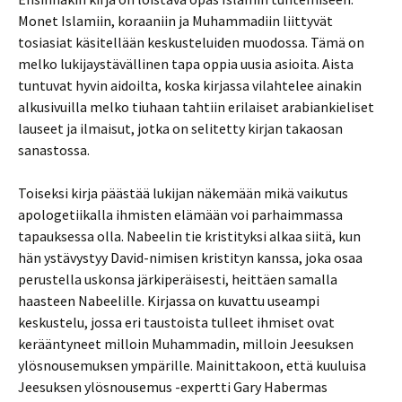
Monet Islamiin, koraaniin ja Muhammadiin liittyvät
tosiasiat käsitellään keskusteluiden muodossa. Tämä on
melko lukijaystävällinen tapa oppia uusia asioita. Aista
tuntuvat hyvin aidoilta, koska kirjassa vilahtelee ainakin
alkusivuilla melko tiuhaan tahtiin erilaiset arabiankieliset
lauseet ja ilmaisut, jotka on selitetty kirjan takaosan
sanastossa.
Toiseksi kirja päästää lukijan näkemään mikä vaikutus
apologetiikalla ihmisten elämään voi parhaimmassa
tapauksessa olla. Nabeelin tie kristityksi alkaa siitä, kun
hän ystävystyy David-nimisen kristityn kanssa, joka osaa
perustella uskonsa järkiperäisesti, heittäen samalla
haasteen Nabeelille. Kirjassa on kuvattu useampi
keskustelu, jossa eri taustoista tulleet ihmiset ovat
kerääntyneet milloin Muhammadin, milloin Jeesuksen
ylösnousemuksen ympärille. Mainittakoon, että kuuluisa
Jeesuksen ylösnousemus -expertti Gary Habermas