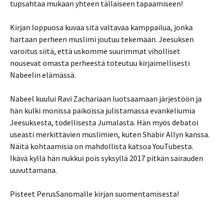
tupsahtaa mukaan yhteen tällaiseen tapaamiseen!
Kirjan loppuosa kuvaa sitä valtavaa kamppailua, jonka
hartaan perheen muslimi joutuu tekemään. Jeesuksen
varoitus siitä, että uskomme suurimmat viholliset
nousevat omasta perheestä toteutuu kirjaimellisesti
Nabeelin elämässä.
Nabeel kuului Ravi Zachariaan luotsaamaan järjestöön ja
hän kulki monissa paikoissa julistamassa evankeliumia
Jeesuksesta, todellisesta Jumalasta. Hän myös debatoi
useasti merkittävien muslimien, kuten Shabir Allyn kanssa.
Näitä kohtaamisia on mahdollista katsoa YouTubesta.
Ikävä kyllä hän nukkui pois syksyllä 2017 pitkän sairauden
uuvuttamana.
Pisteet PerusSanomalle kirjan suomentamisesta!