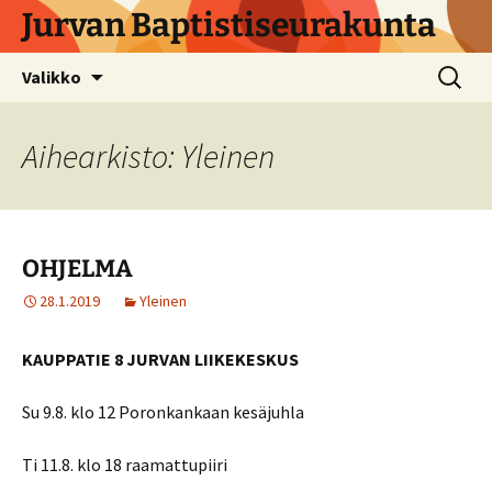
Siirry
Jurvan Baptistiseurakunta
sisältöön
Haku:
Valikko
Aihearkisto: Yleinen
OHJELMA
28.1.2019
Yleinen
KAUPPATIE 8 JURVAN LIIKEKESKUS
Su 9.8. klo 12 Poronkankaan kesäjuhla
Ti 11.8. klo 18 raamattupiiri